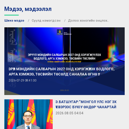
Мэдээ, мэдээлэл
Шинэ мэдээ
Сүүлд нэмэгдсэн
Долоо хоногийн онцлох
ЭРҮҮЛ МЭНДИЙН САЛБАРЫН 2027 ОНД ХЭРЭГЖҮҮЛЭХ БОДЛОГО,
АРГА ХЭМЖЭЭ, ТӨСВИЙН ТӨСӨЛД САНАЛАА ӨГНӨ ҮҮ.
2026-07-29 08:41:00
Э.БАТШУГАР:“МОНГОЛ УЛС НЭГ ЭХ
ҮҮСВЭРЭЭС БУЮУ ӨНДӨР ЧАНАРТАЙ
ЭМИЙГ ХЯМД ҮНЭЭР ХУДАЛДАЖ АВНА
2026.08.05 04:04