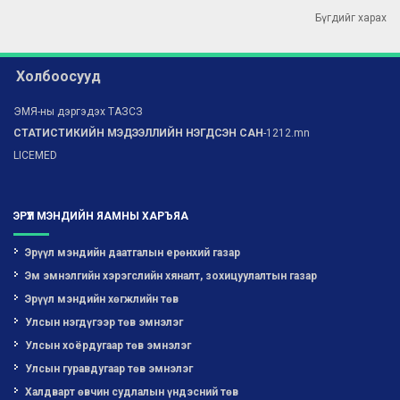
Бүгдийг харах
2017-05-01
Орчны эрүүл мэнд үндэсний 2 дахь хөтөлбөр
Холбоосууд
ЭМЯ-ны дэргэдэх ТАЗСЗ
СТАТИСТИКИЙН МЭДЭЭЛЛИЙН НЭГДСЭН САН
-1212.mn
LICEMED
ЭРҮҮЛ МЭНДИЙН ЯАМНЫ ХАРЪЯА
Эрүүл мэндийн даатгалын ерөнхий газар
Эм эмнэлгийн хэрэгслийн хяналт, зохицуулалтын газар
Эрүүл мэндийн хөгжлийн төв
Улсын нэгдүгээр төв эмнэлэг
Улсын хоёрдугаар төв эмнэлэг
Улсын гуравдугаар төв эмнэлэг
Халдварт өвчин судлалын үндэсний төв