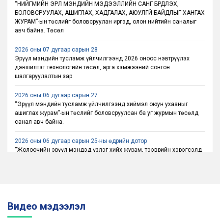
СҮХБААТАР ДҮҮРГИЙН 30 ГАРУЙ МЯНГАН
“НИЙГМИЙН ЭРҮҮЛ МЭНДИЙН МЭДЭЭЛЛИЙН САНГ БҮРДҮҮЛЭХ,
ИРГЭН ЭРҮҮЛ МЭНДИЙН ТУСЛАМЖ,
БОЛОВСРУУЛАХ, АШИГЛАХ, ХАДГАЛАХ, АЮУЛГҮЙ БАЙДЛЫГ ХАНГАХ
ҮЙЛЧИЛГЭЭГ НЭГ ДОРООС АВДАГ
2026.06.30 03:31
ЖУРАМ”-ын төслийг боловсруулан иргэд, олон нийтийн саналыг
БОЛЛОО
авч байна. Төсөл
2026 оны 07 дугаар сарын 28
Эрүүл мэндийн тусламж үйлчилгээнд 2026 оноос нэвтрүүлэх
дэвшилтэт технологийн төсөл, арга хэмжээний сонгон
шалгаруулалтын зар
2026 оны 06 дугаар сарын 27
“Эрүүл мэндийн тусламж үйлчилгээнд хиймэл оюун ухааныг
ашиглах журам”-ын төслийг боловсруулсан ба уг журмын төсөлд
санал авч байна.
2026 оны 06 дугаар сарын 25-ны өдрийн дотор
“Жолоочийн эрүүл мэндэд үзлэг хийх журам, тээврийн хэрэгсэлд
байх анхны тусламжийн эмийн сангийн иж бүрдэл, тээврийн
хэрэгсэл жолоодох үед хэрэглэхийг хориглох эм, бэлдмэлийн
жагсаалт, зам тээврийн осолд өртсөн хүнд эмнэлгийн тусламж
үзүүлэх журам”-ын төслийг боловсруулан, иргэд олон нийтийн
саналыг авахаар танилцуулж байна.
Видео мэдээлэл
2026 оны 06 дугаар сарын 05