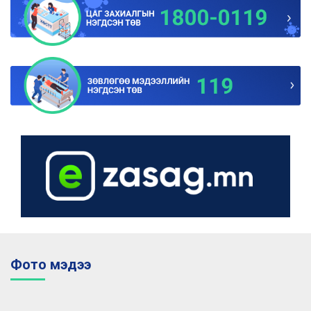
2017-06-29
"Эм, эмнэлгийн хэрэгсэл, эрүүл мэндийн бүтээгдэхүүний тухай"
хуулийн төсөлд санал авч байна
2017-06-08
"Гэр бүлийн хүчирхийлэлтэй тэмцэх тухай хуулийг дагаж гараж
журам"-уудад санал авч байна.
2017-06-17
Эрүүл мэндийг дэмжих сангаар санхүүжүүлэх төсөл, арга
хэмжээний санал авч байна.
2017-05-31
”Ундны болон ахуйн усны хоногт шаардагдах зохистой хэмжээ
батлах тухай”-ын төсөлд санал авч байна
2017-05-20
”Эмч, эрүүл мэндийн ажилтанд мөнгөн урамшуулал олгох журам”-
ын төсөлд санал авч байна.
Фото мэдээ
2017-05-04
Төрөлжсөн мэргэшлийн эмнэлгийн бүтэц, үйл ажиллагааны”
төсөлд санал авч байна