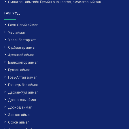
Өмнөговь аймгийн Бүсийн оношлогоо, эмчилгээний төв
ГАЗРУУД
Баян-Өлгий аймаг
Увс аймаг
Улаанбаатар хот
Сүхбаатар аймаг
Архангай аймаг
Баянхонгор аймаг
Булган аймаг
Говь-Алтай аймаг
Говьсүмбэр аймаг
Дархан-Уул аймаг
Дорноговь аймаг
Дорнод аймаг
Завхан аймаг
Орхон аймаг