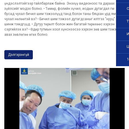
үндэслэлтэйгээр тайлбарлаж байна. Энэхүү видеоноос та дараах
С
зүйлсийг мэдэх болно. • Төмөр, фолийн хүчил, иодын дутагдал гм
2026 оны 05 дугаар сарын 06 -ны өдрийн 17.30
бусад чухал бичил шим тэжээлүүд танд болон таны бяцхан үрд ямар
ГЛОБАЛЬ САНГИЙН ДЭМЖЛЭГТЭЙ ДОХ, СҮРЬЕЭГИЙН ТӨСЛИЙН
чухал нөлөөтэй вэ? • Бичил шим тэжээл дутагдсаныг илтгэх "нууц"
НЭГЖИД ӨР ХӨРВҮҮЛЭХ НЭМЭЛТ ТӨСӨЛ ХАРИУЦСАН
Т
шинж тэмдгүүд. • Дутуу төрөлт болон жин багатай төрөхөөс хэрхэн
МЭРГЭЖИЛТЭН, САНХҮҮГИЙН МЭРГЭЖИЛТЭН БОЛОН ЖОЛООЧИЙН
сэргийлэх вэ? • Өдөр тутмын хоол хүнснээсээ хэрхэн зөв шим тэжээл
НЭЭЛТТЭЙ СОНГОН ШАЛГАРУУЛАЛТАД МАТЕРИАЛ ХҮЛЭЭН АВАХ
И
авах зөвлөгөө өгөх болно.
ХУГАЦААГ СУНГАЛАА.
Ц
2026 оны 05 дугаар сарын 22
Дархлаажуулалтын дараах урвал, хүндрэлийг тандах журам,
Дэлгэрэнгүй
Дархлаажуулалтын дараах урвал, хүндрэлийн ангилал, Сэргийлэх
1
тарилга хийхэд харшлах өвчин эмгэгийн жагсаалтыг батлах
“Журам батлах тухай” Эрүүл мэндийн сайдын тушаалын төсөлд
санал авч байна.
2017-08-09
Эрүүл мэндийг дэмжигч байгууллагыг шалгаруулах журмын
төсөлд санал авч байна.
2017-07-27
"ГАДААДЫН ЭМНЭЛГИЙН МЭРГЭЖИЛТЭНД МЭРГЭЖЛИЙН ҮЙЛ
АЖИЛЛАГАА ЭРХЛЭХ ЗӨВШӨӨРӨЛ ОЛГОХ, ХҮЧИНГҮЙ БОЛГОХ
ЖУРАМ"-д санал авч байна.