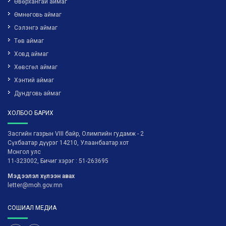
Өвөрхангай аймаг
Өмнөговь аймаг
Сэлэнгэ аймаг
Төв аймаг
Ховд аймаг
Хөвсгөл аймаг
Хэнтий аймаг
Дундговь аймаг
ХОЛБОО БАРИХ
Засгийн газрын VIII байр, Олимпийн гудамж - 2
Сүхбаатар дүүрэг 14210, Улаанбаатар хот
Монгол улс
11-323002, Бичиг хэрэг : 51-263695
Мэдээлэл хүлээн авах
letter@moh.gov.mn
СОШИАЛ МЕДИА