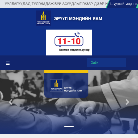
АГУУДАД ТУЛГАМДАЖ БУЙ АСУУДЛЫГ ГАЗАР ДЭЭР НЬ ШУУРХАЙ ШИЙДВЭРЛЭЖ, 
Шуурхай мэдээ
Previous
Next