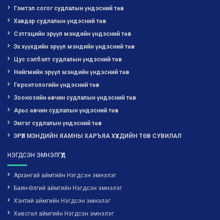
Гэмтэл согог судлалын үндэсний төв
Хавдар судлалын үндэсний төв
Сэтгэцийн эрүүл мэндийн үндэсний төв
Эх хүүхдийн эрүүл мэндийн үндэсний төв
Цус сэлбэлт судлалын үндэсний төв
Нийгмийн эрүүл мэндийн үндэсний төв
Геронтологийн үндэсний төв
Зоонозийн өвчин судлалын үндэсний төв
Арьс өвчин судлалын үндэсний төв
Эмгэг судлалын үндэсний төв
ЭРҮҮЛ МЭНДИЙН ЯАМНЫ ХАРЪЯА ХҮҮХДИЙН ТӨВ СУВИЛАЛ
НЭГДСЭН ЭМНЭЛГҮҮД
Архангай аймгийн Нэгдсэн эмнэлэг
Баян-Өлгий аймгийн Нэгдсэн эмнэлэг
Хэнтий аймгийн Нэгдсэн эмнэлэг
Хөвсгөл аймгийн Нэгдсэн эмнэлэг