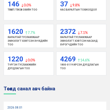
146
37
АЖИЛЛАГААНЫ САНАМЖ БИЧГИЙГ
↓0.0%
↓9.8%
ШИНЭЧЛЭН БАЙГУУЛЛАА
ТӨРӨЛТ/ТӨРСӨН ЭХИЙН ТОО
НАС БАРАЛТЫН ТОХИОЛДОЛ
“ЧӨЛӨӨЛЬЕ” ҮНДЭСНИЙ САНААЧИЛГА:
ЭРҮҮЛ МЭНДИЙН САЛБАР ЭХНИЙ 100
ӨДӨРТ ИРГЭДИЙН ЭРҮҮЛ МЭНДИЙГ
2026.07.07 05:24
1620
2372
ХАМГААЛАХ ЧИГЛЭЛД БОДИТ ҮР ДҮН
↑7.7%
↓7.1%
ГАРГАЛАА
ЯАРАЛТАЙ ТУСЛАМЖААР
ЯАРАЛТАЙ ТУСЛАМЖААР
ЭМНЭЛЭГТ ХЭВТСЭН ХҮҮХДИЙН
ЭМНЭЛЭГТ ХЭВТСЭН НАСАНД
ТОО
ХҮРЭГЧДИЙН ТОО
ЭРҮҮЛ МЭНДИЙН САЙД Э.БАТШУГАР
ЖАЙКА-ИЙН ТЕХНИКИЙН ХАМТЫН
1220
4269
АЖИЛЛАГААНЫ ТӨСЛИЙН
2026.07.01 06:17
↓0.0%
↑14.6%
ТӨЛӨӨЛӨГЧДИЙГ ХҮЛЭЭН АВЧ УУЛЗЛАА
ТҮРГЭН ТУСЛАМЖИЙН
1800-0119 ИРСЭН ДУУДЛАГЫН
ДУУДЛАГЫН ТОО
ТОО
“АЮУЛГҮЙ ОРЧИН – ЧАНАРТАЙ
БАРИЛГА” СЭДЭВТ ХЭЛЭЛЦҮҮЛЭГ
Төсөлд санал авч байна
БОЛЛОО
2026.07.01 05:38
2026.08.01