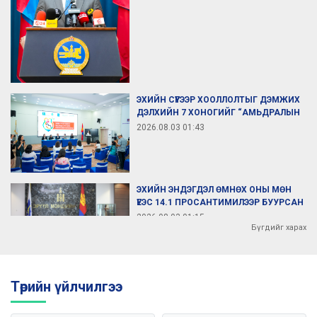
ЭХИЙН СҮҮГЭЭР ХООЛЛОЛТЫГ ДЭМЖИХ
ДЭЛХИЙН 7 ХОНОГИЙГ “АМЬДРАЛЫН
ЭРҮҮЛ ЭХЛЭЛ” УРИАН ДОР ТЭМДЭГЛЭЖ
2026.08.03 01:43
БАЙНА
ЭХИЙН ЭНДЭГДЭЛ ӨМНӨХ ОНЫ МӨН
ҮЕЭС 14.1 ПРОСАНТИМИЛЭЭР БУУРСАН
БАЙНА
2026.08.03 01:15
Бүгдийг харах
ЭРҮҮЛ МЭНДИЙН САЛБАРЫН 2027 ОНД
Төрийн үйлчилгээ
ХЭРЭГЖҮҮЛЭХ БОДЛОГО, АРГА ХЭМЖЭЭ,
ТӨСВИЙН ТӨСӨЛД САНАЛАА ӨГНӨ ҮҮ.
2026.07.29 08:41