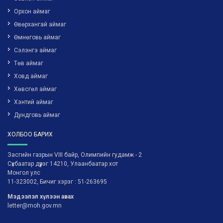
Орхон аймаг
Өвөрхангай аймаг
Өмнөговь аймаг
Сэлэнгэ аймаг
Төв аймаг
Ховд аймаг
Хөвсгөл аймаг
Хэнтий аймаг
Дундговь аймаг
ХОЛБОО БАРИХ
Засгийн газрын VIII байр, Олимпийн гудамж - 2
Сүхбаатар дүүрэг 14210, Улаанбаатар хот
Монгол улс
11-323002, Бичиг хэрэг : 51-263695
Мэдээлэл хүлээн авах
letter@moh.gov.mn