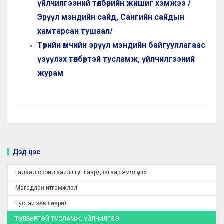
үйлчилгээний төлбөрийн жишиг хэмжээ /
Эрүүл мэндийн сайд, Сангийн сайдын
хамтарсан тушаал/
Төрийн өмчийн эрүүл мэндийн байгууллагаас
үзүүлэх төлбөртэй тусламж, үйлчилгээний
журам
Дэд цэс
Гадаад оронд зайлшгүй шаардлагаар эмчлүүлэх
Магадлан итгэмжлэл
Тусгай зөвшөөрөл
ТӨЛБӨРТЭЙ ТУСЛАМЖ, ҮЙЛЧИЛГЭЭ