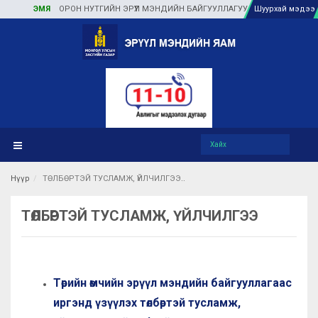
ЭМЯ
ОРОН НУТГИЙН ЭРҮҮЛ МЭНДИЙН БАЙГУУЛЛАГУУДАД ТУЛГАМДАЖ БУ
Шуурхай мэдээ
Нүүр
ТӨЛБӨРТЭЙ ТУСЛАМЖ, ҮЙЛЧИЛГЭЭ
ТӨЛБӨРТЭЙ ТУСЛАМЖ, ҮЙЛЧИЛГЭЭ
Төрийн өмчийн эрүүл мэндийн байгууллагаас
иргэнд үзүүлэх төлбөртэй тусламж,