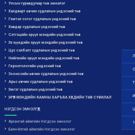
Улсын гуравдугаар төв эмнэлэг
Халдварт өвчин судлалын үндэсний төв
Гэмтэл согог судлалын үндэсний төв
Хавдар судлалын үндэсний төв
Сэтгэцийн эрүүл мэндийн үндэсний төв
Эх хүүхдийн эрүүл мэндийн үндэсний төв
Цус сэлбэлт судлалын үндэсний төв
Л
Нийгмийн эрүүл мэндийн үндэсний төв
Геронтологийн үндэсний төв
С
Зоонозийн өвчин судлалын үндэсний төв
Арьс өвчин судлалын үндэсний төв
Т
Эмгэг судлалын үндэсний төв
И
ЭРҮҮЛ МЭНДИЙН ЯАМНЫ ХАРЪЯА ХҮҮХДИЙН ТӨВ СУВИЛАЛ
Ц
НЭГДСЭН ЭМНЭЛГҮҮД
Архангай аймгийн Нэгдсэн эмнэлэг
1
Баян-Өлгий аймгийн Нэгдсэн эмнэлэг