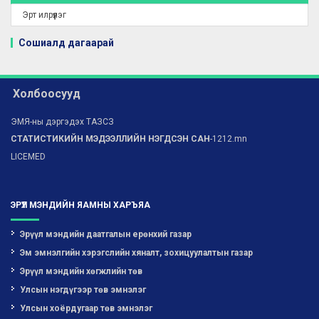
Эрт илрүүлэг
Сошиалд дагаарай
Холбоосууд
ЭМЯ-ны дэргэдэх ТАЗСЗ
СТАТИСТИКИЙН МЭДЭЭЛЛИЙН НЭГДСЭН САН
-1212.mn
LICEMED
ЭРҮҮЛ МЭНДИЙН ЯАМНЫ ХАРЪЯА
Эрүүл мэндийн даатгалын ерөнхий газар
Эм эмнэлгийн хэрэгслийн хяналт, зохицуулалтын газар
Эрүүл мэндийн хөгжлийн төв
Улсын нэгдүгээр төв эмнэлэг
Улсын хоёрдугаар төв эмнэлэг