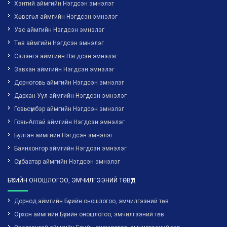
Хэнтий аймгийн Нэгдсэн эмнэлэг
Хөвсгөл аймгийн Нэгдсэн эмнэлэг
Увс аймгийн Нэгдсэн эмнэлэг
Төв аймгийн Нэгдсэн эмнэлэг
Сэлэнгэ аймгийн Нэгдсэн эмнэлэг
Завхан аймгийн Нэгдсэн эмнэлэг
Дорноговь аймгийн Нэгдсэн эмнэлэг
Дархан-Уул аймгийн Нэгдсэн эмнэлэг
Говьсүмбэр аймгийн Нэгдсэн эмнэлэг
Говь-Алтай аймгийн Нэгдсэн эмнэлэг
Булган аймгийн Нэгдсэн эмнэлэг
Баянхонгор аймгийн Нэгдсэн эмнэлэг
Сүхбаатар аймгийн Нэгдсэн эмнэлэг
БҮСИЙН ОНОШЛОГОО, ЭМЧИЛГЭЭНИЙ ТӨВҮҮД
Дорнод аймгийн Бүсийн оношлогоо, эмчилгээний төв
Орхон аймгийн Бүсийн оношлогоо, эмчилгээний төв