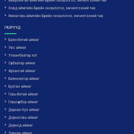
Өвөрхангай аймгийн Бүсийн оношлогоо, эмчилгээний төв
Ховд аймгийн Бүсийн оношлогоо, эмчилгээний төв
Өмнөговь аймгийн Бүсийн оношлогоо, эмчилгээний төв
ГАЗРУУД
Баян-Өлгий аймаг
Увс аймаг
Улаанбаатар хот
Сүхбаатар аймаг
Архангай аймаг
Баянхонгор аймаг
Булган аймаг
Говь-Алтай аймаг
Говьсүмбэр аймаг
Дархан-Уул аймаг
Дорноговь аймаг
Дорнод аймаг
Завхан аймаг