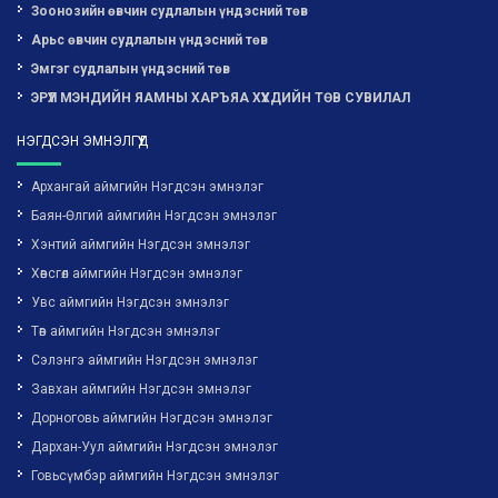
Зоонозийн өвчин судлалын үндэсний төв
Арьс өвчин судлалын үндэсний төв
Эмгэг судлалын үндэсний төв
ЭРҮҮЛ МЭНДИЙН ЯАМНЫ ХАРЪЯА ХҮҮХДИЙН ТӨВ СУВИЛАЛ
НЭГДСЭН ЭМНЭЛГҮҮД
Архангай аймгийн Нэгдсэн эмнэлэг
Баян-Өлгий аймгийн Нэгдсэн эмнэлэг
Хэнтий аймгийн Нэгдсэн эмнэлэг
Хөвсгөл аймгийн Нэгдсэн эмнэлэг
Увс аймгийн Нэгдсэн эмнэлэг
Төв аймгийн Нэгдсэн эмнэлэг
Сэлэнгэ аймгийн Нэгдсэн эмнэлэг
Завхан аймгийн Нэгдсэн эмнэлэг
Дорноговь аймгийн Нэгдсэн эмнэлэг
Дархан-Уул аймгийн Нэгдсэн эмнэлэг
Говьсүмбэр аймгийн Нэгдсэн эмнэлэг