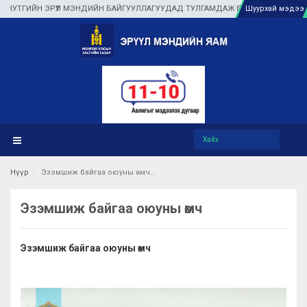
ГИЙН ЭРҮҮЛ МЭНДИЙН БАЙГУУЛЛАГУУДАД ТУЛГАМДАЖ БУЙ АСУУДЛЫГ ГАЗАР 
Шуурхай мэдээ
Нүүр
Эзэмшиж байгаа оюуны өмч
Эзэмшиж байгаа оюуны өмч
Эзэмшиж байгаа оюуны өмч