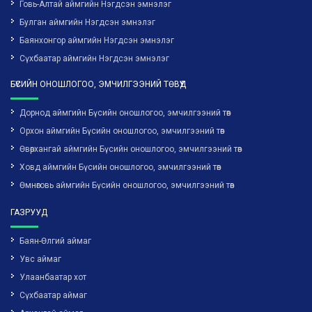
Говь-Алтай аймгийн Нэгдсэн эмнэлэг
Булган аймгийн Нэгдсэн эмнэлэг
Баянхонгор аймгийн Нэгдсэн эмнэлэг
Сүхбаатар аймгийн Нэгдсэн эмнэлэг
БҮСИЙН ОНОШЛОГОО, ЭМЧИЛГЭЭНИЙ ТӨВҮҮД
Дорнод аймгийн Бүсийн оношлогоо, эмчилгээний төв
Орхон аймгийн Бүсийн оношлогоо, эмчилгээний төв
Өвөрхангай аймгийн Бүсийн оношлогоо, эмчилгээний төв
Ховд аймгийн Бүсийн оношлогоо, эмчилгээний төв
Өмнөговь аймгийн Бүсийн оношлогоо, эмчилгээний төв
ГАЗРУУД
Баян-Өлгий аймаг
Увс аймаг
Улаанбаатар хот
Сүхбаатар аймаг