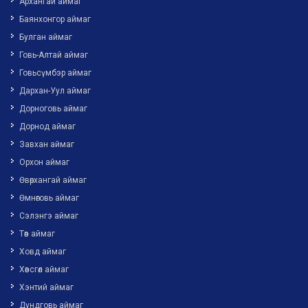
Архангай аймаг
Баянхонгор аймаг
Булган аймаг
Говь-Алтай аймаг
Говьсүмбэр аймаг
Дархан-Уул аймаг
Дорноговь аймаг
Дорнод аймаг
Завхан аймаг
Орхон аймаг
Өвөрхангай аймаг
Өмнөговь аймаг
Сэлэнгэ аймаг
Төв аймаг
Ховд аймаг
Хөвсгөл аймаг
Хэнтий аймаг
Дундговь аймаг