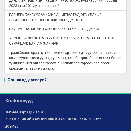
ДҮН, МЭРГЭШЛИЙН ТҮВШИНГ ҮНЭЛЭХ ЖУРАМ /Засгийн газрын
2023 оны 301 дугаар тогтоол/
БАРИЛГА БАЙГУУЛАМЖИЙГ АШИГЛАЛТАД ОРУУЛАХЫГ
ЗӨВШӨӨРСӨН УЛСЫН КОМИССЫН ДҮГНЭЛТ
БАЙГУУЛЛАГЫН ҮЙЛ АЖИЛЛАГААНЫ ЧИГЛЭЛ, ДҮРЭМ
УЛСЫН ТӨСВИЙН САНХҮҮЖИЛТЭЭР СУРАЛЦСАН БОЛОН ОДОО
СУРАЛЦАЖ БАЙГАА ЭМЧ НАР
Төрийн болон орон нутгийн өмчийн хөрөнгийг хүн, хуулийн этгээдэд
ашиглуулах, шилжүүлэх, хувьчлах, төсвийн хөрөнгийн ашиглалт болон
түүнийг ашиглалтаас гаргах, ашиглалтаас гаргаснаас орсон
орлогын талаарх мэдээлэл
Сошиалд дагаарай
Холбоосууд
ЭМЯ-ны дэргэдэх ТАЗСЗ
СТАТИСТИКИЙН МЭДЭЭЛЛИЙН НЭГДСЭН САН
-1212.mn
LICEMED