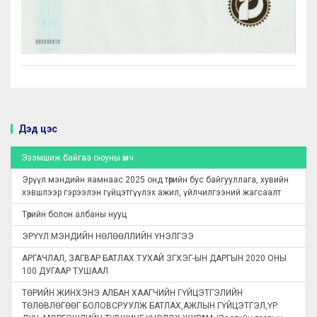
Дэд цэс
Эзэмшиж байгаа оюуны өмч
Эрүүл мэндийн яамнаас 2025 онд төрийн бус байгууллага, хувийн
хэвшлээр гэрээлэн гүйцэтгүүлэх ажил, үйлчилгээний жагсаалт
Төрийн болон албаны нууц
ЭРҮҮЛ МЭНДИЙН НӨЛӨӨЛЛИЙН ҮНЭЛГЭЭ
АРГАЧЛАЛ, ЗАГВАР БАТЛАХ ТУХАЙ ЗГХЭГ-ЫН ДАРГЫН 2020 ОНЫ
100 ДУГААР ТУШААЛ
ТӨРИЙН ЖИНХЭНЭ АЛБАН ХААГЧИЙН ГҮЙЦЭТГЭЛИЙН
ТӨЛӨВЛӨГӨӨГ БОЛОВСРУУЛЖ БАТЛАХ,АЖЛЫН ГҮЙЦЭТГЭЛ,ҮР