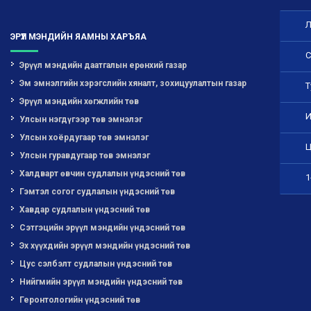
Л
ЭРҮҮЛ МЭНДИЙН ЯАМНЫ ХАРЪЯА
С
Эрүүл мэндийн даатгалын ерөнхий газар
Эм эмнэлгийн хэрэгслийн хяналт, зохицуулалтын газар
Т
Эрүүл мэндийн хөгжлийн төв
И
Улсын нэгдүгээр төв эмнэлэг
Улсын хоёрдугаар төв эмнэлэг
Ц
Улсын гуравдугаар төв эмнэлэг
Халдварт өвчин судлалын үндэсний төв
1
Гэмтэл согог судлалын үндэсний төв
Хавдар судлалын үндэсний төв
Сэтгэцийн эрүүл мэндийн үндэсний төв
Эх хүүхдийн эрүүл мэндийн үндэсний төв
Цус сэлбэлт судлалын үндэсний төв
Нийгмийн эрүүл мэндийн үндэсний төв
Геронтологийн үндэсний төв