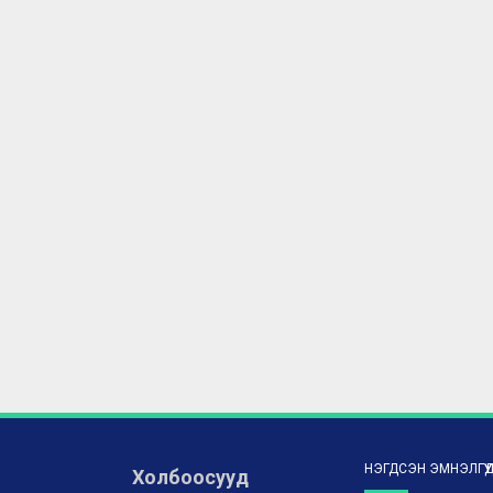
НЭГДСЭН ЭМНЭЛГҮҮ
Холбоосууд