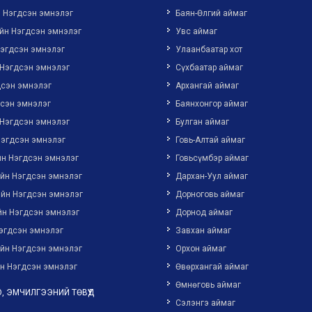
н Нэгдсэн эмнэлэг
Баян-Өлгий аймаг
йн Нэгдсэн эмнэлэг
Увс аймаг
Нэгдсэн эмнэлэг
Улаанбаатар хот
 Нэгдсэн эмнэлэг
Сүхбаатар аймаг
дсэн эмнэлэг
Архангай аймаг
дсэн эмнэлэг
Баянхонгор аймаг
 Нэгдсэн эмнэлэг
Булган аймаг
Нэгдсэн эмнэлэг
Говь-Алтай аймаг
йн Нэгдсэн эмнэлэг
Говьсүмбэр аймаг
ийн Нэгдсэн эмнэлэг
Дархан-Уул аймаг
ийн Нэгдсэн эмнэлэг
Дорноговь аймаг
йн Нэгдсэн эмнэлэг
Дорнод аймаг
эгдсэн эмнэлэг
Завхан аймаг
ийн Нэгдсэн эмнэлэг
Орхон аймаг
н Нэгдсэн эмнэлэг
Өвөрхангай аймаг
Өмнөговь аймаг
, ЭМЧИЛГЭЭНИЙ ТӨВҮҮД
Сэлэнгэ аймаг