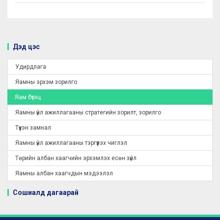
Дэд цэс
Удирдлага
Яамны эрхэм зорилго
Яам бүтэц
Яамны үйл ажиллагааны стратегийн зорилт, зорилго
Түүхэн замнал
Яамны үйл ажиллагааны тэргүүлэх чиглэл
Төрийн албан хаагчийн эрхэмлэх есөн зүйл
Яамны албан хаагчдын мэдээлэл
Сошиалд дагаарай