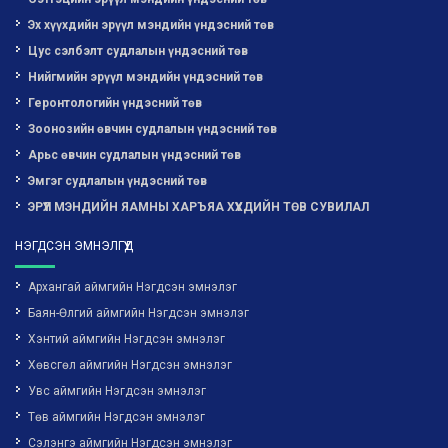
Эх хүүхдийн эрүүл мэндийн үндэсний төв
Цус сэлбэлт судлалын үндэсний төв
Нийгмийн эрүүл мэндийн үндэсний төв
Геронтологийн үндэсний төв
Зоонозийн өвчин судлалын үндэсний төв
Арьс өвчин судлалын үндэсний төв
Эмгэг судлалын үндэсний төв
ЭРҮҮЛ МЭНДИЙН ЯАМНЫ ХАРЪЯА ХҮҮХДИЙН ТӨВ СУВИЛАЛ
НЭГДСЭН ЭМНЭЛГҮҮД
Архангай аймгийн Нэгдсэн эмнэлэг
Баян-Өлгий аймгийн Нэгдсэн эмнэлэг
Хэнтий аймгийн Нэгдсэн эмнэлэг
Хөвсгөл аймгийн Нэгдсэн эмнэлэг
Увс аймгийн Нэгдсэн эмнэлэг
Төв аймгийн Нэгдсэн эмнэлэг
Сэлэнгэ аймгийн Нэгдсэн эмнэлэг