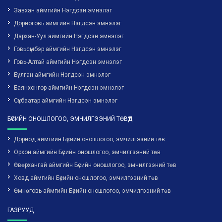
Завхан аймгийн Нэгдсэн эмнэлэг
Дорноговь аймгийн Нэгдсэн эмнэлэг
Дархан-Уул аймгийн Нэгдсэн эмнэлэг
Говьсүмбэр аймгийн Нэгдсэн эмнэлэг
Говь-Алтай аймгийн Нэгдсэн эмнэлэг
Булган аймгийн Нэгдсэн эмнэлэг
Баянхонгор аймгийн Нэгдсэн эмнэлэг
Сүхбаатар аймгийн Нэгдсэн эмнэлэг
БҮСИЙН ОНОШЛОГОО, ЭМЧИЛГЭЭНИЙ ТӨВҮҮД
Дорнод аймгийн Бүсийн оношлогоо, эмчилгээний төв
Орхон аймгийн Бүсийн оношлогоо, эмчилгээний төв
Өвөрхангай аймгийн Бүсийн оношлогоо, эмчилгээний төв
Ховд аймгийн Бүсийн оношлогоо, эмчилгээний төв
Өмнөговь аймгийн Бүсийн оношлогоо, эмчилгээний төв
ГАЗРУУД