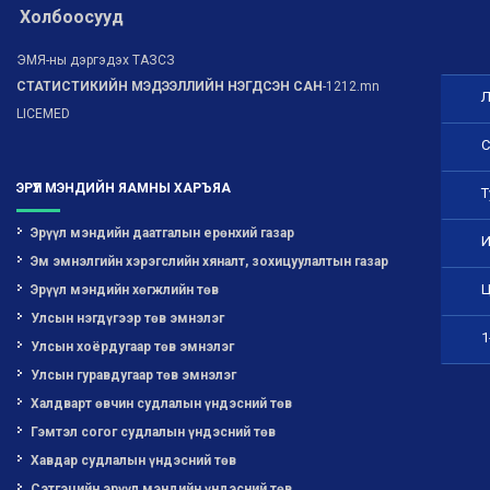
Холбоосууд
ЭМЯ-ны дэргэдэх ТАЗСЗ
СТАТИСТИКИЙН МЭДЭЭЛЛИЙН НЭГДСЭН САН
-1212.mn
Л
LICEMED
С
ЭРҮҮЛ МЭНДИЙН ЯАМНЫ ХАРЪЯА
Т
Эрүүл мэндийн даатгалын ерөнхий газар
И
Эм эмнэлгийн хэрэгслийн хяналт, зохицуулалтын газар
Ц
Эрүүл мэндийн хөгжлийн төв
Улсын нэгдүгээр төв эмнэлэг
1
Улсын хоёрдугаар төв эмнэлэг
Улсын гуравдугаар төв эмнэлэг
Халдварт өвчин судлалын үндэсний төв
Гэмтэл согог судлалын үндэсний төв
Хавдар судлалын үндэсний төв
Сэтгэцийн эрүүл мэндийн үндэсний төв