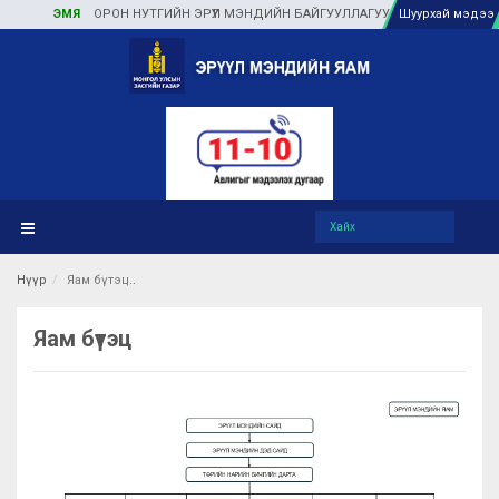
ЭМЯ
ОРОН НУТГИЙН ЭРҮҮЛ МЭНДИЙН БАЙГУУЛЛАГУУДАД ТУЛГАМДАЖ БУЙ
Шуурхай мэдээ
Нүүр
Яам бүтэц
Яам бүтэц