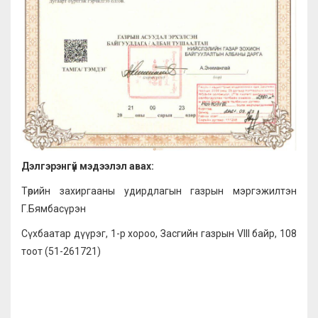
Дэлгэрэнгүй мэдээлэл авах:
Төрийн захиргааны удирдлагын газрын мэргэжилтэн
Г.Бямбасүрэн
Сүхбаатар дүүрэг, 1-р хороо, Засгийн газрын VIII байр, 108
тоот (51-261721)