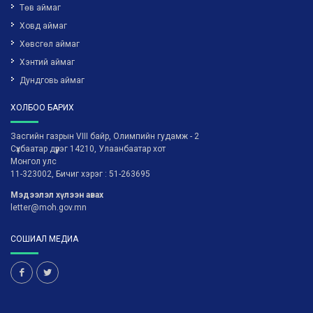
Төв аймаг
Ховд аймаг
Хөвсгөл аймаг
Хэнтий аймаг
Дундговь аймаг
ХОЛБОО БАРИХ
Засгийн газрын VIII байр, Олимпийн гудамж - 2
Сүхбаатар дүүрэг 14210, Улаанбаатар хот
Монгол улс
11-323002, Бичиг хэрэг : 51-263695
Мэдээлэл хүлээн авах
letter@moh.gov.mn
СОШИАЛ МЕДИА