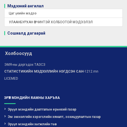
Мэдээний ангилал
Цаг үеийн мэдээ
УЛААНБУРХАН ӨВЧИНТЭЙ ХОЛБООТОЙ МЭДЭЭЛЭЛ
Сошиалд дагаарай
Холбоосууд
ЭМЯ-ны дэргэдэх ТАЗСЗ
СТАТИСТИКИЙН МЭДЭЭЛЛИЙН НЭГДСЭН САН
-1212.mn
LICEMED
ЭРҮҮЛ МЭНДИЙН ЯАМНЫ ХАРЪЯА
Эрүүл мэндийн даатгалын ерөнхий газар
Эм эмнэлгийн хэрэгслийн хяналт, зохицуулалтын газар
Эрүүл мэндийн хөгжлийн төв