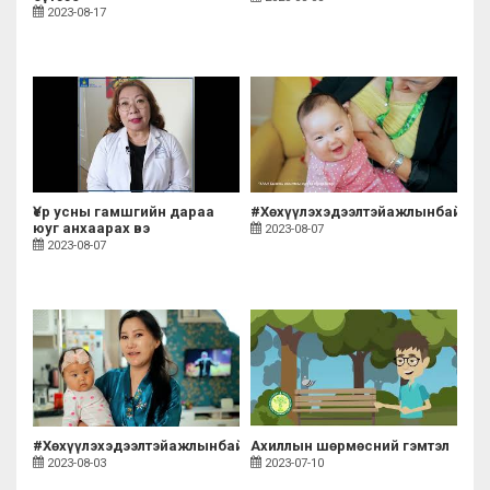
2023-08-17
Үер усны гамшгийн дараа
#Хөхүүлэхэдээлтэйажлынбайрыг
юуг анхаарах вэ
2023-08-07
2023-08-07
#Хөхүүлэхэдээлтэйажлынбайрыгдэмжицгээе!
Ахиллын шөрмөсний гэмтэл
2023-08-03
2023-07-10