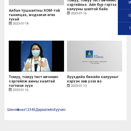
Томуу, томуу төст өвчнөөс
И
сэргийлье. Айл бүр гэртээ
халууны шилтэй байх
Албан тушаалтны ХОМ-тэй
хэрэгтэй
2023-01-16
танилцах, мэдээлэл өгөх
Ц
тухай
2023-01-18
1
Томуу, томуу төст өвчнөөс
Хүүхдийн биеийн халууныг
сэргийлж амны хаалтай
хэрхэн зөв үзэх вэ
тогтмол зүүе
2023-01-13
2023-01-16
Шинэ
Өмнөх
1
2
3
4
5
Дараагийн
Хуучин