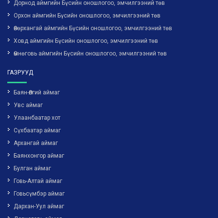
Дорнод аймгийн Бүсийн оношлогоо, эмчилгээний төв
Орхон аймгийн Бүсийн оношлогоо, эмчилгээний төв
Өвөрхангай аймгийн Бүсийн оношлогоо, эмчилгээний төв
Ховд аймгийн Бүсийн оношлогоо, эмчилгээний төв
Өмнөговь аймгийн Бүсийн оношлогоо, эмчилгээний төв
ГАЗРУУД
Баян-Өлгий аймаг
Увс аймаг
Улаанбаатар хот
Сүхбаатар аймаг
Архангай аймаг
Баянхонгор аймаг
Булган аймаг
Говь-Алтай аймаг
Говьсүмбэр аймаг
Дархан-Уул аймаг