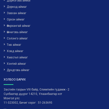
Дорноговь аймаг
Дорнод аймаг
Завхан аймаг
Орхон аймаг
Өвөрхангай аймаг
Өмнөговь аймаг
Сэлэнгэ аймаг
Төв аймаг
Ховд аймаг
Хөвсгөл аймаг
Хэнтий аймаг
Дундговь аймаг
ХОЛБОО БАРИХ
Засгийн газрын VIII байр, Олимпийн гудамж - 2
Сүхбаатар дүүрэг 14210, Улаанбаатар хот
Монгол улс
11-323002, Бичиг хэрэг : 51-263695