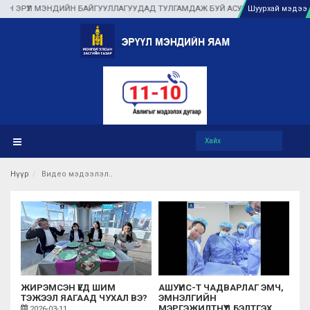
ҮЛ МЭНДИЙН БАЙГУУЛЛАГУУДАД ТУЛГАМДАЖ БУЙ АСУУДЛЫГ ГАЗАР ДЭЭР НЬ 
Шуурхай мэдээ
Нүүр
Видео мэдээлэл
ЖИРЭМСЭН ҮЕД ШИМ
АШУҮИС-Т ЧАДВАРЛАГ ЭМЧ,
ТЭЖЭЭЛ ЯАГААД ЧУХАЛ ВЭ?
ЭМНЭЛГИЙН
МЭРГЭЖИЛТНҮҮД БЭЛТГЭХ
2026-03-11