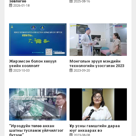
зөвлөгөө
2025-08-16
2026-01-18
Жирэмсэн болон хөхүүл
Монголын эрүүл мэндийн
үеийн хооллолт
технологийн үзэсгэлэн 2023
2023-10-03
2023-09-20
“Ирээдүйн төлөө анхан
Үер усны гамшгийн дараа
шатны тусламж үйлчилгээг
юуг анхаарах вэ
бүтээе”
2023-08-08