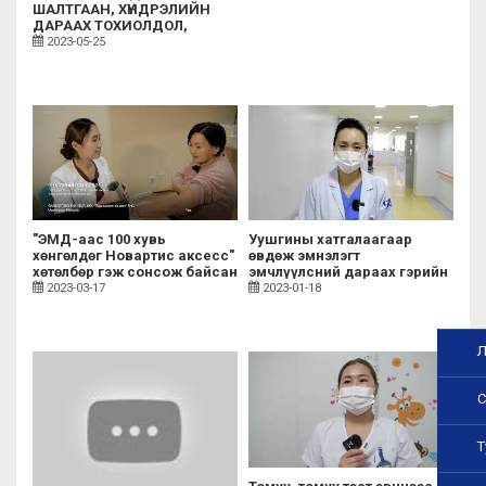
ШАЛТГААН, ХҮНДРЭЛИЙН
ДАРААХ ТОХИОЛДОЛ,
УРЬДЧИЛАН СЭРГИЙЛЭХ
2023-05-25
АРГУУД...✔️✔️✔️
"ЭМД-аас 100 хувь
Уушгины хатгалаагаар
хөнгөлдөг Новартис аксесс"
өвдөж эмнэлэгт
хөтөлбөр гэж сонсож байсан
эмчлүүлсний дараах гэрийн
уу?
асаргаа
2023-03-17
2023-01-18
Л
С
Т