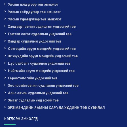
Улсын нэгдүгээр төв эмнэлэг
Улсын хоёрдугаар төв эмнэлэг
Улсын гуравдугаар төв эмнэлэг
Халдварт өвчин судлалын үндэсний төв
Гэмтэл согог судлалын үндэсний төв
Хавдар судлалын үндэсний төв
Сэтгэцийн эрүүл мэндийн үндэсний төв
Эх хүүхдийн эрүүл мэндийн үндэсний төв
Цус сэлбэлт судлалын үндэсний төв
Нийгмийн эрүүл мэндийн үндэсний төв
Геронтологийн үндэсний төв
Зоонозийн өвчин судлалын үндэсний төв
Арьс өвчин судлалын үндэсний төв
Эмгэг судлалын үндэсний төв
ЭРҮҮЛ МЭНДИЙН ЯАМНЫ ХАРЪЯА ХҮҮХДИЙН ТӨВ СУВИЛАЛ
НЭГДСЭН ЭМНЭЛГҮҮД