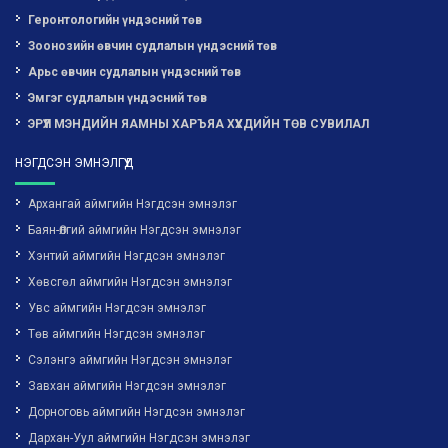
Геронтологийн үндэсний төв
Зоонозийн өвчин судлалын үндэсний төв
Арьс өвчин судлалын үндэсний төв
Эмгэг судлалын үндэсний төв
ЭРҮҮЛ МЭНДИЙН ЯАМНЫ ХАРЪЯА ХҮҮХДИЙН ТӨВ СУВИЛАЛ
НЭГДСЭН ЭМНЭЛГҮҮД
Архангай аймгийн Нэгдсэн эмнэлэг
Баян-Өлгий аймгийн Нэгдсэн эмнэлэг
Хэнтий аймгийн Нэгдсэн эмнэлэг
Хөвсгөл аймгийн Нэгдсэн эмнэлэг
Увс аймгийн Нэгдсэн эмнэлэг
Төв аймгийн Нэгдсэн эмнэлэг
Сэлэнгэ аймгийн Нэгдсэн эмнэлэг
Завхан аймгийн Нэгдсэн эмнэлэг
Дорноговь аймгийн Нэгдсэн эмнэлэг
Дархан-Уул аймгийн Нэгдсэн эмнэлэг