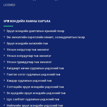
LICEMED
ЭРҮҮЛ МЭНДИЙН ЯАМНЫ ХАРЪЯА
Эрүүл мэндийн даатгалын ерөнхий газар
Эм эмнэлгийн хэрэгслийн хяналт, зохицуулалтын газар
Эрүүл мэндийн хөгжлийн төв
Улсын нэгдүгээр төв эмнэлэг
Улсын хоёрдугаар төв эмнэлэг
Улсын гуравдугаар төв эмнэлэг
Халдварт өвчин судлалын үндэсний төв
Гэмтэл согог судлалын үндэсний төв
Хавдар судлалын үндэсний төв
Сэтгэцийн эрүүл мэндийн үндэсний төв
Эх хүүхдийн эрүүл мэндийн үндэсний төв
Цус сэлбэлт судлалын үндэсний төв
Нийгмийн эрүүл мэндийн үндэсний төв