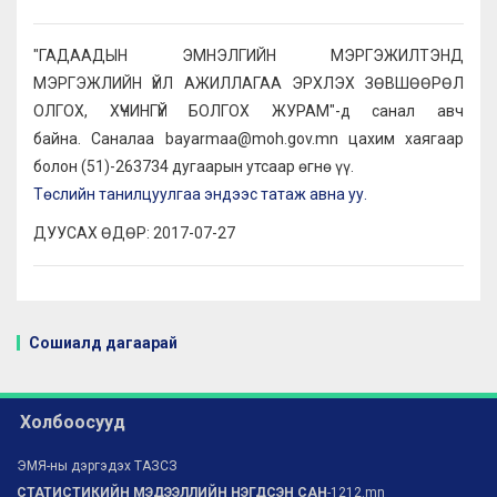
"ГАДААДЫН ЭМНЭЛГИЙН МЭРГЭЖИЛТЭНД
МЭРГЭЖЛИЙН ҮЙЛ АЖИЛЛАГАА ЭРХЛЭХ ЗӨВШӨӨРӨЛ
ОЛГОХ, ХҮЧИНГҮЙ БОЛГОХ ЖУРАМ"-д санал авч
байна. Саналаа bayarmaa@moh.gov.mn цахим хаягаар
болон (51)-263734 дугаарын утсаар өгнө үү.
Төслийн танилцуулгаа эндээс татаж авна уу.
ДУУСАХ ӨДӨР: 2017-07-27
Сошиалд дагаарай
Холбоосууд
ЭМЯ-ны дэргэдэх ТАЗСЗ
СТАТИСТИКИЙН МЭДЭЭЛЛИЙН НЭГДСЭН САН
-1212.mn