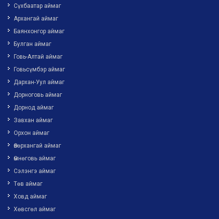
Сүхбаатар аймаг
Архангай аймаг
Баянхонгор аймаг
Булган аймаг
Говь-Алтай аймаг
Говьсүмбэр аймаг
Дархан-Уул аймаг
Дорноговь аймаг
Дорнод аймаг
Завхан аймаг
Орхон аймаг
Өвөрхангай аймаг
Өмнөговь аймаг
Сэлэнгэ аймаг
Төв аймаг
Ховд аймаг
Хөвсгөл аймаг