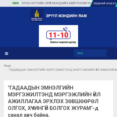
ЭМЯ
ОРОН НУТГИЙН ЭРҮҮЛ МЭНДИЙН БАЙГУУЛЛАГУУДАД ТУЛГАМДАЖ БУЙ 
Шуурхай мэдээ
Нүүр
"ГАДААДЫН ЭМНЭЛГИЙН МЭРГЭЖИЛТЭНД МЭРГЭЖЛИЙН ҮЙЛ АЖИЛЛАГАА ЭРХ
"ГАДААДЫН ЭМНЭЛГИЙН
МЭРГЭЖИЛТЭНД МЭРГЭЖЛИЙН ҮЙЛ
АЖИЛЛАГАА ЭРХЛЭХ ЗӨВШӨӨРӨЛ
ОЛГОХ, ХҮЧИНГҮЙ БОЛГОХ ЖУРАМ"-д
санал авч байна.