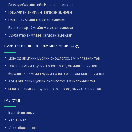
Говьсүмбэр аймгийн Нэгдсэн эмнэлэг
Говь-Алтай аймгийн Нэгдсэн эмнэлэг
Булган аймгийн Нэгдсэн эмнэлэг
Баянхонгор аймгийн Нэгдсэн эмнэлэг
Сүхбаатар аймгийн Нэгдсэн эмнэлэг
БҮСИЙН ОНОШЛОГОО, ЭМЧИЛГЭЭНИЙ ТӨВҮҮД
Дорнод аймгийн Бүсийн оношлогоо, эмчилгээний төв
Орхон аймгийн Бүсийн оношлогоо, эмчилгээний төв
Өвөрхангай аймгийн Бүсийн оношлогоо, эмчилгээний төв
Ховд аймгийн Бүсийн оношлогоо, эмчилгээний төв
Өмнөговь аймгийн Бүсийн оношлогоо, эмчилгээний төв
ГАЗРУУД
Баян-Өлгий аймаг
Увс аймаг
Улаанбаатар хот