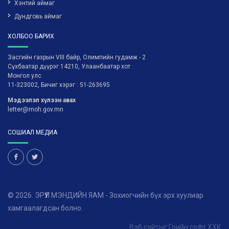
Хэнтий аймаг
Дундговь аймаг
ХОЛБОО БАРИХ
Засгийн газрын VIII байр, Олимпийн гудамж - 2
Сүхбаатар дүүрэг 14210, Улаанбаатар хот
Монгол улс
11-323002, Бичиг хэрэг : 51-263695
Мэдээлэл хүлээн авах
letter@moh.gov.mn
СОШИАЛ МЕДИА
© 2026. ЭРҮҮЛ МЭНДИЙН ЯАМ - Зохиогчийн бүх эрх хуулиар
хамгаалагдсан болно.
Вэб сайт
ыг
Грийн софт ХХК