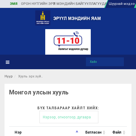
ЭМЯ
ОРОН НУТГИЙН ЭРҮҮЛ МЭНДИЙН БАЙГУУЛЛАГУУДАД ТУЛГАМДАЖ БУЙ 
Шуурхай мэдээ
Нүүр
Хууль эрх зүй
Монгол улсын хууль
БҮХ ТАЛБАРААР ХАЙЛТ ХИЙХ:
Нэр
Батласан
Файл