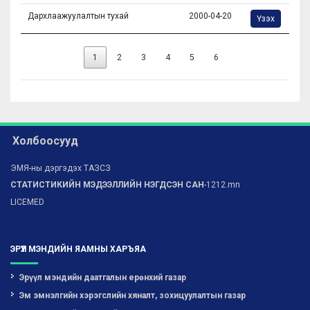
Дархлаажуулалтын тухай
2000-04-20
Үзэх
1
2
3
4
5
6
Холбоосууд
ЭМЯ-ны дэргэдэх ТАЗСЗ
СТАТИСТИКИЙН МЭДЭЭЛЛИЙН НЭГДСЭН САН
-1212.mn
LICEMED
ЭРҮҮЛ МЭНДИЙН ЯАМНЫ ХАРЪЯА
Эрүүл мэндийн даатгалын ерөнхий газар
Эм эмнэлгийн хэрэгслийн хяналт, зохицуулалтын газар