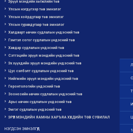
Эрүүл мэндийн хөгжлийн төв
Улсын нэгдүгээр төв эмнэлэг
Улсын хоёрдугаар төв эмнэлэг
Улсын гуравдугаар төв эмнэлэг
Халдварт өвчин судлалын үндэсний төв
Гэмтэл согог судлалын үндэсний төв
Хавдар судлалын үндэсний төв
Сэтгэцийн эрүүл мэндийн үндэсний төв
Эх хүүхдийн эрүүл мэндийн үндэсний төв
Л
Цус сэлбэлт судлалын үндэсний төв
С
Нийгмийн эрүүл мэндийн үндэсний төв
Геронтологийн үндэсний төв
Т
Зоонозийн өвчин судлалын үндэсний төв
Арьс өвчин судлалын үндэсний төв
И
Эмгэг судлалын үндэсний төв
Ц
ЭРҮҮЛ МЭНДИЙН ЯАМНЫ ХАРЪЯА ХҮҮХДИЙН ТӨВ СУВИЛАЛ
НЭГДСЭН ЭМНЭЛГҮҮД
1