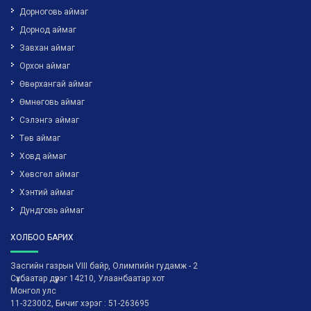
Дорноговь аймаг
Дорнод аймаг
Завхан аймаг
Орхон аймаг
Өвөрхангай аймаг
Өмнөговь аймаг
Сэлэнгэ аймаг
Төв аймаг
Ховд аймаг
Хөвсгөл аймаг
Хэнтий аймаг
Дундговь аймаг
ХОЛБОО БАРИХ
Засгийн газрын VIII байр, Олимпийн гудамж - 2
Сүхбаатар дүүрэг 14210, Улаанбаатар хот
Монгол улс
11-323002, Бичиг хэрэг : 51-263695