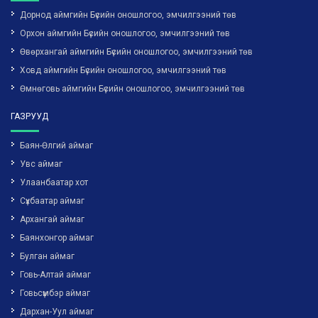
Дорнод аймгийн Бүсийн оношлогоо, эмчилгээний төв
Орхон аймгийн Бүсийн оношлогоо, эмчилгээний төв
Өвөрхангай аймгийн Бүсийн оношлогоо, эмчилгээний төв
Ховд аймгийн Бүсийн оношлогоо, эмчилгээний төв
Өмнөговь аймгийн Бүсийн оношлогоо, эмчилгээний төв
ГАЗРУУД
Баян-Өлгий аймаг
Увс аймаг
Улаанбаатар хот
Сүхбаатар аймаг
Архангай аймаг
Баянхонгор аймаг
Булган аймаг
Говь-Алтай аймаг
Говьсүмбэр аймаг
Дархан-Уул аймаг