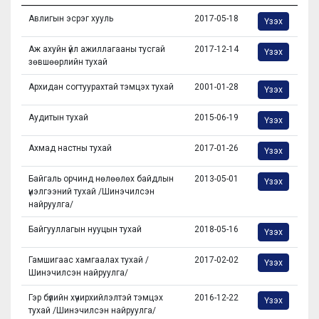
Авлигын эсрэг хууль
2017-05-18
Үзэх
Аж ахуйн үйл ажиллагааны тусгай
2017-12-14
Үзэх
зөвшөөрлийн тухай
Архидан согтуурахтай тэмцэх тухай
2001-01-28
Үзэх
Аудитын тухай
2015-06-19
Үзэх
Ахмад настны тухай
2017-01-26
Үзэх
Байгаль орчинд нөлөөлөх байдлын
2013-05-01
Үзэх
үнэлгээний тухай /Шинэчилсэн
найруулга/
Байгууллагын нууцын тухай
2018-05-16
Үзэх
Гамшигаас хамгаалах тухай /
2017-02-02
Үзэх
Шинэчилсэн найруулга/
Гэр бүлийн хүчирхийлэлтэй тэмцэх
2016-12-22
Үзэх
тухай /Шинэчилсэн найруулга/