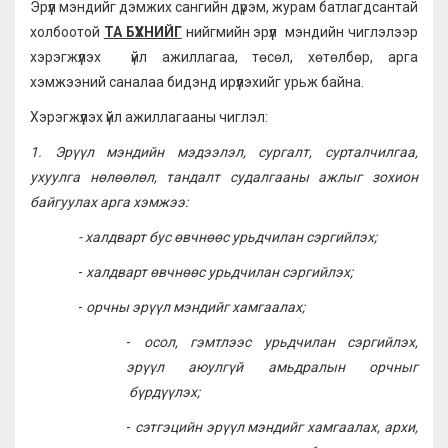
Эрүүл мэндийг дэмжих сангийн дүрэм, журам батлагдсантай
холбоотой
ТА БҮХНИЙГ
нийгмийн эрүүл мэндийн чиглэлээр
хэрэгжүүлэх үйл ажиллагаа, төсөл, хөтөлбөр, арга
хэмжээний саналаа бидэнд ирүүлэхийг урьж байна.
Хэрэгжүүлэх үйл ажиллагааны чиглэл:
1. Э
рүүл мэндийн мэдээлэл, сургалт, сурталчилгаа,
ухуулга нөлөөлөл, тандалт судалгааны ажлыг зохион
байгуулах
арга хэмжээ:
-
халдварт бус өвчнөөс урьдчилан сэргийлэх;
-
халдварт өвчнөөс урьдчилан сэргийлэх;
-
орчны эрүүл мэндийг хамгаалах;
-
осол, гэмтлээс урьдчилан сэргийлэх,
эрүүл аюулгүй амьдралын орчныг
бүрдүүлэх;
-
сэтгэцийн эрүүл мэндийг хамгаалах, архи,