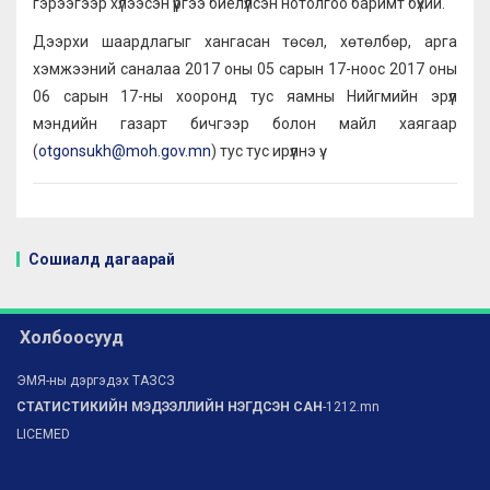
гэрээгээр хүлээсэн үүргээ биелүүлсэн нотолгоо баримт бүхий.
Дээрхи шаардлагыг хангасан төсөл, хөтөлбөр, арга
хэмжээний саналаа 2017 оны 05 сарын 17-ноос 2017 оны
06 сарын 17-ны хооронд тус яамны Нийгмийн эрүүл
мэндийн газарт бичгээр болон майл хаягаар
(
otgonsukh@moh.gov.mn
) тус тус ирүүлнэ үү.
Сошиалд дагаарай
Холбоосууд
ЭМЯ-ны дэргэдэх ТАЗСЗ
СТАТИСТИКИЙН МЭДЭЭЛЛИЙН НЭГДСЭН САН
-1212.mn
LICEMED