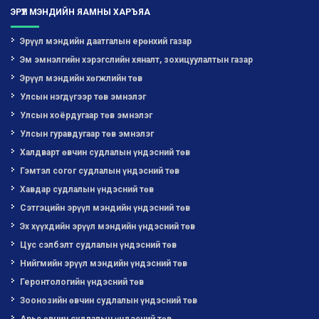
ЭРҮҮЛ МЭНДИЙН ЯАМНЫ ХАРЪЯА
Эрүүл мэндийн даатгалын ерөнхий газар
Эм эмнэлгийн хэрэгслийн хяналт, зохицуулалтын газар
Эрүүл мэндийн хөгжлийн төв
Улсын нэгдүгээр төв эмнэлэг
Улсын хоёрдугаар төв эмнэлэг
Улсын гуравдугаар төв эмнэлэг
Халдварт өвчин судлалын үндэсний төв
Гэмтэл согог судлалын үндэсний төв
Хавдар судлалын үндэсний төв
Сэтгэцийн эрүүл мэндийн үндэсний төв
Эх хүүхдийн эрүүл мэндийн үндэсний төв
Цус сэлбэлт судлалын үндэсний төв
Нийгмийн эрүүл мэндийн үндэсний төв
Геронтологийн үндэсний төв
Зоонозийн өвчин судлалын үндэсний төв