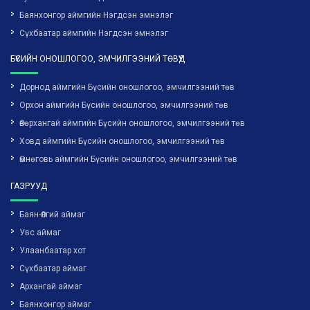
Баянхонгор аймгийн Нэгдсэн эмнэлэг
Сүхбаатар аймгийн Нэгдсэн эмнэлэг
БҮСИЙН ОНОШЛОГОО, ЭМЧИЛГЭЭНИЙ ТӨВҮҮД
Дорнод аймгийн Бүсийн оношлогоо, эмчилгээний төв
Орхон аймгийн Бүсийн оношлогоо, эмчилгээний төв
Өвөрхангай аймгийн Бүсийн оношлогоо, эмчилгээний төв
Ховд аймгийн Бүсийн оношлогоо, эмчилгээний төв
Өмнөговь аймгийн Бүсийн оношлогоо, эмчилгээний төв
ГАЗРУУД
Баян-Өлгий аймаг
Увс аймаг
Улаанбаатар хот
Сүхбаатар аймаг
Архангай аймаг
Баянхонгор аймаг