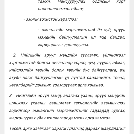
тамхи, мансууруулах бодисын хорт
нөлөөллөөс сэргийлэх;
-
эмийн зохистой хэрэглээ;
-
эмнэлгийн мэргэжилтний ёс зүй, эрүүл
мэндийн байгууллагын ил тод байдал,
хариуцлагыг дээшлүүлэх.
2. Н
ийгмийн эрүүл мэндийн тусламж, үйлчилгээг
хүртээмжтэй болгох чиглэлээр хороо, сум, дүүрэг, аймаг,
нийслэлийн төрийн болон төрийн бус байгууллага, аж
ахуйн нэгж байгууллагын үр дүнтэй санаачилга, төсөл,
хөтөлбөрийг дэмжих, урамшуулах арга хэмжээ.
3.
Н
ийгмийн эрүүл мэнд, анагаах ухаан, эрүүл мэндийн
шинжлэх ухааны дэвшилтэт технологийг эзэмшүүлэх
зорилгоор эмнэлгийн мэргэжилтнийг гадаадад сургах,
мэргэшүүлэх үйл ажиллагааг дэмжих арга хэмжээ
.
Төсөл, арга хэмжээг хэрэгжүүлэгчид дараах шаардлагыг