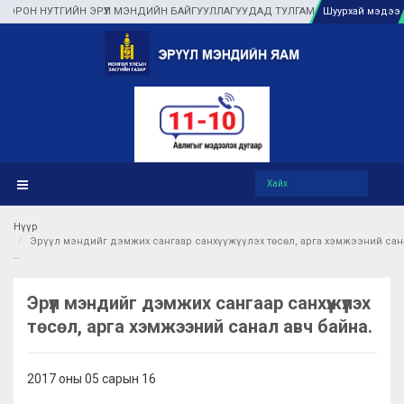
Н НУТГИЙН ЭРҮҮЛ МЭНДИЙН БАЙГУУЛЛАГУУДАД ТУЛГАМДАЖ БУЙ АСУУДЛЫГ Г
Шуурхай мэдээ
Нүүр
Эрүүл мэндийг дэмжих сангаар санхүүжүүлэх төсөл, арга хэмжээний сан
Эрүүл мэндийг дэмжих сангаар санхүүжүүлэх
төсөл, арга хэмжээний санал авч байна.
2017 оны 05 сарын 16