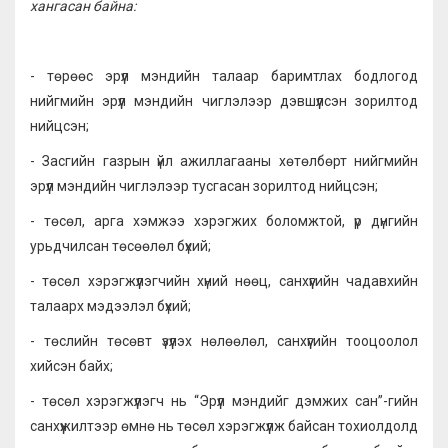
хангасан байна:
- төрөөс эрүүл мэндийн талаар баримтлах бодлогод
нийгмийн эрүүл мэндийн чиглэлээр дэвшүүлсэн зорилтод
нийцсэн;
- Засгийн газрын үйл ажиллагааны хөтөлбөрт нийгмийн
эрүүл мэндийн чиглэлээр тусгасан зорилтод нийцсэн;
- төсөл, арга хэмжээ хэрэгжих боломжтой, үр дүнгийн
урьдчилсан төсөөлөл бүхий;
- төсөл хэрэгжүүлэгчийн хүний нөөц, санхүүгийн чадавхийн
талаарх мэдээлэл бүхий;
- төслийн төсөвт үзүүлэх нөлөөлөл, санхүүгийн тооцоолол
хийсэн байх;
- төсөл хэрэгжүүлэгч нь “Эрүүл мэндийг дэмжих сан”-гийн
санхүүжилтээр өмнө нь төсөл хэрэгжүүлж байсан тохиолдолд