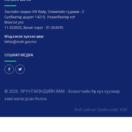
Засгийн газрын VIII байр, Олимпийн гудамж - 2
Сүхбаатар дүүрэг 14210, Улаанбаатар хот
Монгол улс
11-323002, Бичиг хэрэг : 51-263695
Мэдээлэл хүлээн авах
letter@moh.gov.mn
СОШИАЛ МЕДИА
© 2026. ЭРҮҮЛ МЭНДИЙН ЯАМ - Зохиогчийн бүх эрх хуулиар
хамгаалагдсан болно.
Вэб сайт
ыг
Грийн софт ХХК