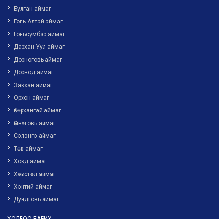
Булган аймаг
Говь-Алтай аймаг
Говьсүмбэр аймаг
Дархан-Уул аймаг
Дорноговь аймаг
Дорнод аймаг
Завхан аймаг
Орхон аймаг
Өвөрхангай аймаг
Өмнөговь аймаг
Сэлэнгэ аймаг
Төв аймаг
Ховд аймаг
Хөвсгөл аймаг
Хэнтий аймаг
Дундговь аймаг
ХОЛБОО БАРИХ