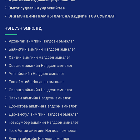
Арьс өвчин судлалын үндэсний төв
Эмгэг судлалын үндэсний төв
ЭРҮҮЛ МЭНДИЙН ЯАМНЫ ХАРЪЯА ХҮҮХДИЙН ТӨВ СУВИЛАЛ
НЭГДСЭН ЭМНЭЛГҮҮД
Архангай аймгийн Нэгдсэн эмнэлэг
Баян-Өлгий аймгийн Нэгдсэн эмнэлэг
Хэнтий аймгийн Нэгдсэн эмнэлэг
Хөвсгөл аймгийн Нэгдсэн эмнэлэг
Увс аймгийн Нэгдсэн эмнэлэг
Төв аймгийн Нэгдсэн эмнэлэг
Сэлэнгэ аймгийн Нэгдсэн эмнэлэг
Завхан аймгийн Нэгдсэн эмнэлэг
Дорноговь аймгийн Нэгдсэн эмнэлэг
Дархан-Уул аймгийн Нэгдсэн эмнэлэг
Говьсүмбэр аймгийн Нэгдсэн эмнэлэг
Говь-Алтай аймгийн Нэгдсэн эмнэлэг
Булган аймгийн Нэгдсэн эмнэлэг