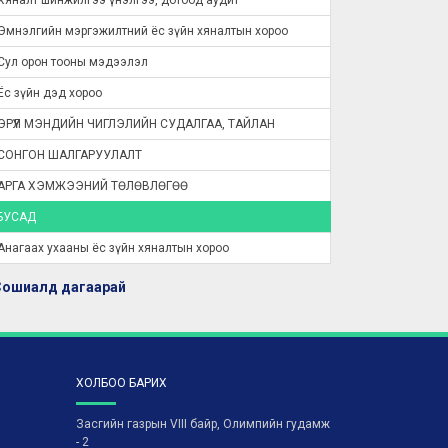
Хяналт шинжилгээ үнэлгээ, дотоод аудит
Эмнэлгийн мэргэжилтний ёс зүйн хяналтын хороо
Сул орон тооны мэдээлэл
Ёс зүйн дэд хороо
ЭРҮҮЛ МЭНДИЙН ЧИГЛЭЛИЙН СУДАЛГАА, ТАЙЛАН
СОНГОН ШАЛГАРУУЛАЛТ
АРГА ХЭМЖЭЭНИЙ ТӨЛӨВЛӨГӨӨ
БУСАД
Анагаах ухааны ёс зүйн хяналтын хороо
Сошиалд дагаарай
ХОЛБОО БАРИХ
Засгийн газрын VIII байр, Олимпийн гудамж
- 2