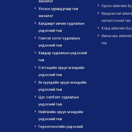
эмнэлэг
Орхон аймгийн Бү
Улсын гуравдугаар төв
Өвөрхангай аймги
эмнэлэг
эмчилгээний төв
Халдварт өвчин судлалын
Ховд аймгийн Бүс
үндэсний төв
Өмнөговь аймгий
Гэмтэл согог судлалын
төв
үндэсний төв
Хавдар судлалын үндэсний
төв
Сэтгэцийн эрүүл мэндийн
үндэсний төв
Эх хүүхдийн эрүүл мэндийн
үндэсний төв
Цус сэлбэлт судлалын
үндэсний төв
Нийгмийн эрүүл мэндийн
үндэсний төв
Геронтологийн үндэсний