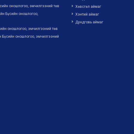
сийн оношлогоо, эмчилгээний төв
Хөвсгөл аймаг
йн Бүсийн оношлогоо,
Хэнтий аймаг
Дундговь аймаг
ийн оношлогоо, эмчилгээний төв
н Бүсийн оношлогоо, эмчилгээний