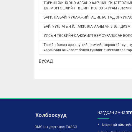
ТӨРИЙН ЖИНХЭНЭ АЛБАН ХААГЧИЙН ГҮЙЦЭТГЭЛИЙН
ДҮН, МЭРГЭШЛИЙН ТҮВШИНГ ҮНЭЛЭХ ЖУРАМ /Засгийн 
БАРИЛГА БАЙГУУЛАМЖИЙГ АШИГЛАЛТАД ОРУУЛАХ
БАЙГУУЛЛАГЫН ҮЙЛ АЖИЛЛАГААНЫ ЧИГЛЭЛ, ДҮРЭМ
УЛСЫН ТӨСВИЙН САНХҮҮЖИЛТЭЭР СУРАЛЦСАН БОЛ
Төрийн болон орон нутгийн өмчийн хөрөнгийг хүн, 
хөрөнгийн ашиглалт болон түүнийг ашиглалтаас га
БУСАД
НЭГДСЭН ЭМНЭЛГҮҮ
Холбоосууд
Архангай аймгий
ЭМЯ-ны дэргэдэх ТАЗСЗ