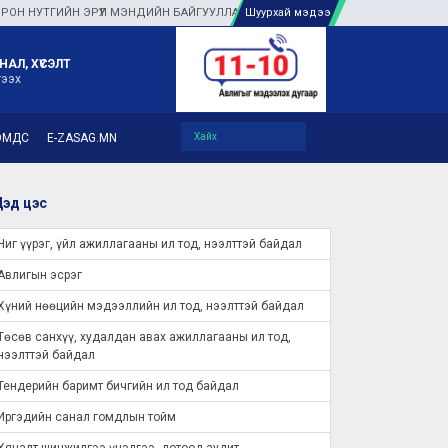
НУТГИЙН ЭРҮҮЛ МЭНДИЙН БАЙГУУЛЛАГУУДАД ТУЛГАМДАЖ БУЙ АСУУДЛЫГ ГАЗ
Шуурхай мэдээ
НАЛ, ХҮСЭЛТ
гээх
ЭМДС
E-ZASAG.MN
эд цэс
Чиг үүрэг, үйл ажиллагааны ил тод, нээлттэй байдал
Авлигын эсрэг
Хүний нөөцийн мэдээллийн ил тод, нээлттэй байдал
Төсөв санхүү, худалдан авах ажиллагааны ил тод,
нээлттэй байдал
Тендерийн баримт бичгийн ил тод байдал
Иргэдийн санал гомдлын тойм