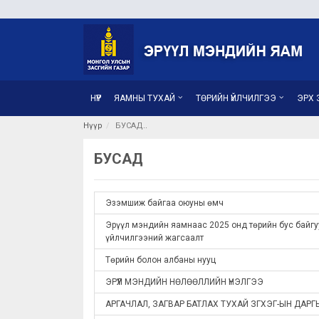
НҮҮР
ЯАМНЫ ТУХАЙ
ТӨРИЙН ҮЙЛЧИЛГЭЭ
ЭРХ З
Нүүр
БУСАД
БУСАД
Эзэмшиж байгаа оюуны өмч
Эрүүл мэндийн яамнаас 2025 онд төрийн бус байгуу
үйлчилгээний жагсаалт
Төрийн болон албаны нууц
ЭРҮҮЛ МЭНДИЙН НӨЛӨӨЛЛИЙН ҮНЭЛГЭЭ
АРГАЧЛАЛ, ЗАГВАР БАТЛАХ ТУХАЙ ЗГХЭГ-ЫН ДАРГ