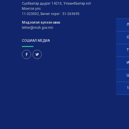
Сүхбаатар дүүрэг 14210, Улаанбаатар хот
Монгол улс
11-323002, Бичиг хэрэг : 51-263695
Мэдээлэл хүлээн авах
Л
letter@moh.gov.mn
С
СОШИАЛ МЕДИА
Т
И
Ц
1