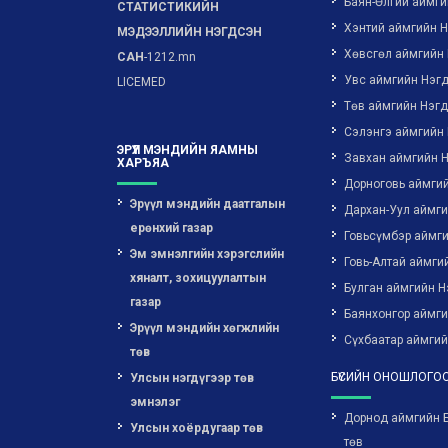
Баян-Өлгий аймги
СТАТИСТИКИЙН
Хэнтий аймгийн 
МЭДЭЭЛЛИЙН НЭГДСЭН
Хөвсгөл аймгийн
САН
-1212.mn
Увс аймгийн Нэг
LICEMED
Төв аймгийн Нэг
Сэлэнгэ аймгийн
ЭРҮҮЛ МЭНДИЙН ЯАМНЫ
Завхан аймгийн 
ХАРЪЯА
Дорноговь аймги
Эрүүл мэндийн даатгалын
Дархан-Уул аймг
ерөнхий газар
Говьсүмбэр аймг
Эм эмнэлгийн хэрэгслийн
Говь-Алтай аймги
хяналт, зохицуулалтын
Булган аймгийн Н
газар
Баянхонгор аймг
Эрүүл мэндийн хөгжлийн
Сүхбаатар аймгий
төв
БҮСИЙН ОНОШЛОГОО
Улсын нэгдүгээр төв
эмнэлэг
Дорнод аймгийн 
Улсын хоёрдугаар төв
төв