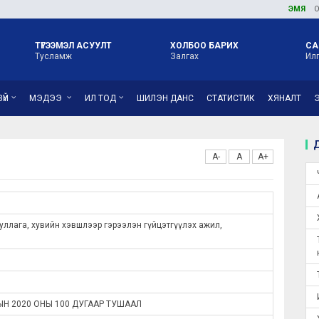
ЭМЯ
ОРОН 
ТҮГЭЭМЭЛ АСУУЛТ
ХОЛБОО БАРИХ
СА
Тусламж
Залгах
Ил
ҮЙ
МЭДЭЭ
ИЛ ТОД
ШИЛЭН ДАНС
СТАТИСТИК
ХЯНАЛТ
Д
A-
A
A+
ллага, хувийн хэвшлээр гэрээлэн гүйцэтгүүлэх ажил,
ЫН 2020 ОНЫ 100 ДУГААР ТУШААЛ