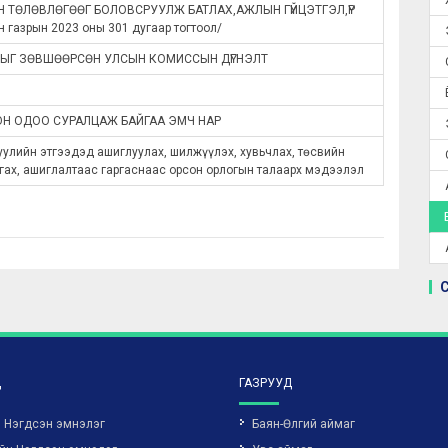
 ТӨЛӨВЛӨГӨӨГ БОЛОВСРУУЛЖ БАТЛАХ,АЖЛЫН ГҮЙЦЭТГЭЛ,ҮР
газрын 2023 оны 301 дугаар тогтоол/
ЫГ ЗӨВШӨӨРСӨН УЛСЫН КОМИССЫН ДҮГНЭЛТ
ОН ОДОО СУРАЛЦАЖ БАЙГАА ЭМЧ НАР
хуулийн этгээдэд ашиглуулах, шилжүүлэх, хувьчлах, төсвийн
ргах, ашиглалтаас гаргаснаас орсон орлогын талаарх мэдээлэл
Д
ГАЗРУУД
н Нэгдсэн эмнэлэг
Баян-Өлгий аймаг