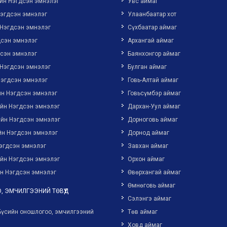
йн Нэгдсэн эмнэлэг
Увс аймаг
Нэгдсэн эмнэлэг
Улаанбаатар хот
 Нэгдсэн эмнэлэг
Сүхбаатар аймаг
дсэн эмнэлэг
Архангай аймаг
дсэн эмнэлэг
Баянхонгор аймаг
 Нэгдсэн эмнэлэг
Булган аймаг
Нэгдсэн эмнэлэг
Говь-Алтай аймаг
йн Нэгдсэн эмнэлэг
Говьсүмбэр аймаг
ийн Нэгдсэн эмнэлэг
Дархан-Уул аймаг
ийн Нэгдсэн эмнэлэг
Дорноговь аймаг
йн Нэгдсэн эмнэлэг
Дорнод аймаг
эгдсэн эмнэлэг
Завхан аймаг
ийн Нэгдсэн эмнэлэг
Орхон аймаг
н Нэгдсэн эмнэлэг
Өвөрхангай аймаг
Өмнөговь аймаг
, ЭМЧИЛГЭЭНИЙ ТӨВҮҮД
Сэлэнгэ аймаг
Бүсийн оношлогоо, эмчилгээний
Төв аймаг
Ховд аймаг