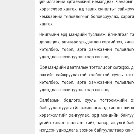
үйлчилгээний хүртээмжийг нэмэгдүүлэх, чанары
хэрэгслээр хангах, үүнд тавих хяналтыг сайжру
хэмжээний төлөвлөгөөг боловсруулах, хэрэгж
хангах;
Нийгмийн эрүүл мэндийн тусламж, үйлчилгээг тэ
дээшлүүлэх, өвчнөөс урьдчилан сэргийлэх, хяна
хөтөлбөр, төсөл, арга хэмжээний төлөвлөгө
удирдлага зохицуулалтаар хангах;
Эрүүл мэндийн даатгалын тогтолцоог хөгжүүлэх, 
ашгийг сайжруулахтай холбоотой хууль тогт
хөтөлбөр, төсөл, арга хэмжээний төлөвлөгө
удирдлага зохицуулалтаар хангах;
Салбарын бодлого, хууль тогтоомжийн х
байгууллагуудын үйл ажиллагаанд хяналт-шинжил
хэрэгжилтийг хангуулах, эрүүл мэндийн байгу
үүргийн хяналт шалгалт хийх, чанар, аюулгүй б
нэгдсэн удирдлага, зохион байгуулалтаар ханг