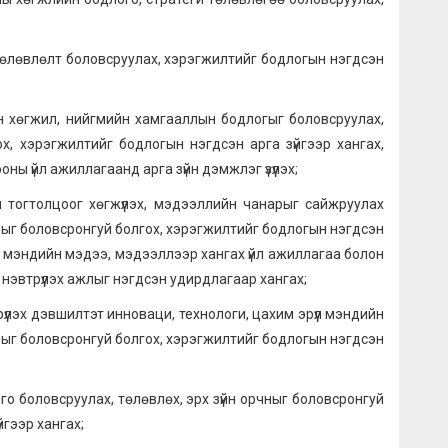
влөлт боловсруулах, хэрэгжилтийг бодлогын нэгдсэн
гжил, нийгмийн хамгааллын бодлогыг боловсруулах,
ох, хэрэгжилтийг бодлогын нэгдсэн арга зүйгээр хангах,
ы үйл ажиллагаанд арга зүйн дэмжлэг үзүүлэх;
цоог хөгжүүлэх, мэдээллийн чанарыг сайжруулах
чныг боловсронгуй болгох, хэрэгжилтийг бодлогын нэгдсэн
үүл мэндийн мэдээ, мэдээллээр хангах үйл ажиллагаа болон
 нэвтрүүлэх ажлыг нэгдсэн удирдлагаар хангах;
эх дэвшилтэт инноваци, технологи, цахим эрүүл мэндийн
чныг боловсронгуй болгох, хэрэгжилтийг бодлогын нэгдсэн
оловсруулах, төлөвлөх, эрх зүйн орчныг боловсронгуй
йгээр хангах;