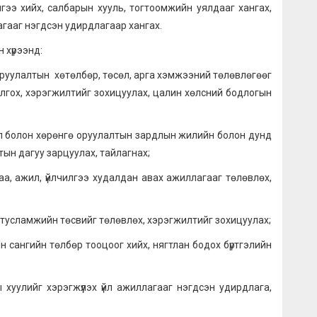
ийх, салбарын хууль, тогтоомжийн уялдааг хангах,
агааг нэгдсэн удирдлагаар хангах.
 хүрээнд:
оруулалтын хөтөлбөр, төсөл, арга хэмжээний төлөвлөгөөг
олгох, хэрэгжилтийг зохицуулах, цалин хөлсний бодлогын
олон хөрөнгө оруулалтын зардлын жилийн болон дунд
тын дагуу зарцуулах, тайлагнах;
жил, үйлчилгээ худалдан авах ажиллагааг төлөвлөх,
усламжийн төсвийг төлөвлөх, хэрэгжилтийг зохицуулах;
гийн төлбөр тооцоог хийх, нягтлан бодох бүртгэлийн
г хэрэгжүүлэх үйл ажиллагааг нэгдсэн удирдлага,