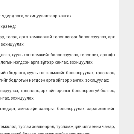
удирдлага, зохицуулалтаар хангах.
хүрээнд:
 төсөл, арга хэмжээний төлөвлөгөөг боловсруулах, эрх
 зохицуулах;
, хууль тогтоомжийг боловсруулах, төлөвлөх, эрх зүйн
огын нэгдсэн арга зүйгээр хангах, зохицуулах;
 бодлого, хууль тогтоомжийг боловсруулах, төлөвлөх,
ийг бодлогын нэгдсэн арга зүйгээр хангах, зохицуулах;
улах, төлөвлөх, эрх зүйн орчныг боловсронгуй болгох,
нгах, зохицуулах;
рт, эмнэлзүйн зааврыг боловсруулах, хэрэгжилтийг
жлэл, тусгай зөвшөөрөл, тусламж, үйлчилгээний чанар,