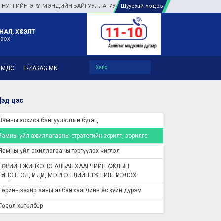
РҮҮЛ МЭНДИЙН БАЙГУУЛЛАГУУДАД ТУЛГАМДАЖ БУЙ АСУУДЛЫГ ГАЗАР ДЭЭР Н
Шуурхай мэдээ
НАЛ, ХҮСЭЛТ
гээх
ЭМДС
E-ZASAG.MN
эд цэс
Яамны зохион байгуулалтын бүтэц
Яамны үйл ажиллагааны стратегийн зорилт, зорилго
Яамны үйл ажиллагааны тэргүүлэх чиглэл
ТӨРИЙН ЖИНХЭНЭ АЛБАН ХААГЧИЙН АЖЛЫН
ГҮЙЦЭТГЭЛ, ҮР ДҮН, МЭРГЭШЛИЙН ТҮВШИНГ ҮНЭЛЭХ
Төрийн захиргааны албан хаагчийн ёс зүйн дүрэм
Төсөл хөтөлбөр