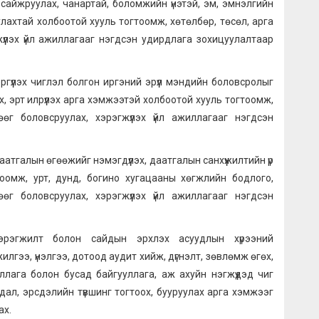
г сайжруулах, чанартай, боломжийн үнэтэй, эм, эмнэлгийн
улахтай холбоотой хууль тогтоомж, хөтөлбөр, төсөл, арга
үүлэх үйл ажиллагааг нэгдсэн удирдлага зохицуулалтаар
ргүүлэх чиглэл болгон иргэний эрүүл мэндийн боловсролыг
х, эрт илрүүлэх арга хэмжээтэй холбоотой хууль тогтоомж,
өг боловсруулах, хэрэгжүүлэх үйл ажиллагааг нэгдсэн
даатгалын өгөөжийг нэмэгдүүлэх, даатгалын санхүүжилтийн үр
оомж, урт, дунд, богино хугацааны хөгжлийн бодлого,
өг боловсруулах, хэрэгжүүлэх үйл ажиллагааг нэгдсэн
эрэгжилт болон сайдын эрхлэх асуудлын хүрээний
гээ, үнэлгээ, дотоод аудит хийж, дүгнэлт, зөвлөмж өгөх,
уллага болон бусад байгууллага, аж ахуйн нэгжүүдэд чиг
айдал, эрсдэлийн түвшинг тогтоох, бууруулах арга хэмжээг
ах.