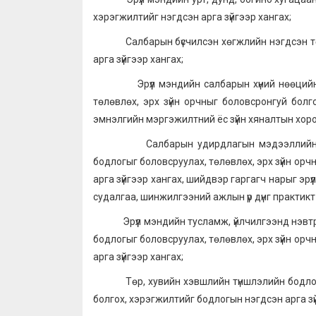
хэрэгжилтийг нэгдсэн арга зүйгээр хангах;
Салбарын бүсчилсэн хөгжлийн нэгдсэн төлө
арга зүйгээр хангах;
Эрүүл мэндийн салбарын хүний нөөцийн хө
төлөвлөх, эрх зүйн орчныг боловсронгуй болг
эмнэлгийн мэргэжилтний ёс зүйн хяналтын хороон
Салбарын удирдлагын мэдээллийн тогтол
бодлогыг боловсруулах, төлөвлөх, эрх зүйн ор
арга зүйгээр хангах, шийдвэр гаргагч нарыг эр
судалгаа, шинжилгээний ажлын үр дүнг практикт
Эрүүл мэндийн тусламж, үйлчилгээнд нэвтрүүл
бодлогыг боловсруулах, төлөвлөх, эрх зүйн ор
арга зүйгээр хангах;
Төр, хувийн хэвшлийн түншлэлийн бодлого б
болгох, хэрэгжилтийг бодлогын нэгдсэн арга зү