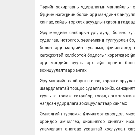
Төрийн захиргааны удирдлагын манлайллыг хэрэг
бүтцийн нэгжүүдийн болон эрүүл мэндийн байгуу
хангах, сайдын эрхлэх асуудлын хүрээнд гадаад
Эрүүл мэндийн салбарын урт, дунд, богино х
судалгаа, нотолгоо, зөвлөмжид тулгуурлан боди
болон эрүүл мэндийн тусламж, үйлчилгээнд и
хөгжүүлэхтэй холбоотой бодлогыг хэрэгжүүлэх 
эрүүл мэндийн хууль эрх зүйн орчинг бол
зохицуулалтаар хангах;
Эрүүл мэндийн салбарын төсөв, хөрөнгө оруулалт
шаардлагатай тооцоо судалгаа хийх, санхүүжил
хууль тогтоомж, хөтөлбөр, төсөл, арга хэмжээн
нэгдсэн удирдлага зохицуулалтаар хангах;
Эмнэлгийн тусламж, үйлчилгээг хүлээгдэл, чирэг
орондоо эмчилгээ, оношилгоо хийлгэх нөхцө
уламжлалт анагаах ухаантай хослуулан хөгж