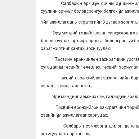
Салбарын эрх зүйн орчны дүн шинжилгээ х
хуулийн орчныг боловсронгуй болгох үйл ажилл
Үйл ажиллагааны стратегийн 3 дугаар зорилтын
Эрүүл мэндийн эдийн засаг, санхүү, хөрөнгө 
боловсруулах, эрх зүйн орчныг боловсронгуй б
хэрэгжилтийг хангах, зохицуулах;
Төсвийн ерөнхийлөн захирагчийн урсгал б
хугацааны төсвийг төлөвлөх, төсвийг зориулал
Төсвийн ерөнхийлөн захирагчийн бараа, а
хяналт тавих, тайлагнах;
Эрүүл мэндийг дэмжих сан, гадаадын зээл, т
Төсвийн ерөнхийлөн захирагчийн төрийн сан
хэвийн үйл ажиллагааг хариуцах;
Салбарын хэмжээнд шилэн дансны хуулий
зохицуулалтаар хангах;