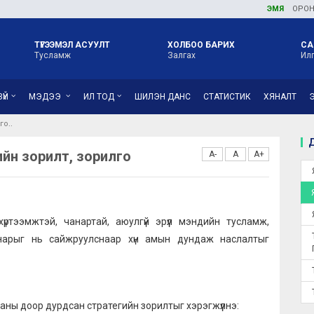
ЭМЯ
ОРОН НУТГИЙН Э
ТҮГЭЭМЭЛ АСУУЛТ
ХОЛБОО БАРИХ
СА
Тусламж
Залгах
Ил
ҮЙ
МЭДЭЭ
ИЛ ТОД
ШИЛЭН ДАНС
СТАТИСТИК
ХЯНАЛТ
го
Д
йн зорилт, зорилго
A-
A
A+
ртээмжтэй, чанартай, аюулгүй эрүүл мэндийн тусламж,
чанарыг нь сайжруулснаар хүн амын дундаж наслалтыг
аны доор дурдсан стратегийн зорилтыг хэрэгжүүлнэ: