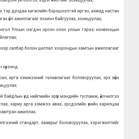
ловсронгуй болгох, хэрэгжилтийг зохицуулах;
тэр дундаа хөгжлийн бэрхшээлтэй иргэн, ахмад настан
гах үйл ажиллагааг зохион байгуулах, зохицуулах;
 Улсын нэгдэн орсон олон улсын гэрээ, конвенцын
йлагнах;
р салбар болон шатлал хоорондын хамтын ажиллагааг
 хүрээнд:
арга хэмжээний төлөвлөгөөг боловсруулах, эрх зүйн
ицуулах;
длын үед нийгмийн эрүүл мэндийн тусламж, үйлчилгээ
цуулах, хариу арга хэмжээ авах, эрсдэлийн үеийн харилцаа
 хамтран ажиллах;
эний стандарт, зааврыг боловсруулах, хэрэгжилтийг