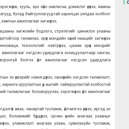
жүүлж, хууль, эрх зүйн зөвлөгөө, дэмжлэг үзүүлэх, яамны
ллагууд, бусад байгууллагуудтай харилцах уялдаа холбоог
 хамтын ажиллагааг хөгжүүлэх;
угацааны хөгжлийн бодлого, стратегийг шинжлэх ухааны
тойгоор төлөвлөх, эрүүл мэндийн хүний нөөцийг хөгжүүлэх
нноваци, технологийг нэвтрүүлэх, цахим эрүүл мэндийг
үйл ажиллагааг нэгдсэн удирдлага зохицуулалтаар хангах,
овсронгуй болгох үйл ажиллагааг нэгдсэн удирдлага
ын эх үүсвэрийг нэмэгдүүлэх, санхүүгийн нэгдсэн төлөвлөлт,
т, хөрөнгө оруулалтын үр ашгийг сайжруулахтай холбоотой
ий төлөвлөгөөг боловсруулах, хэрэгжүүлэх үйл ажиллагааг
дэлгүй авах, чанартай тусламж, үйлчилгээ үзүүлэх, иргэд эх
л, боломжийг бүрдүүлэх, орчин үеийн анагаах ухааныг
үүлэх, уламжлалт анагаах ухаан, сувилахуйн тусламж,