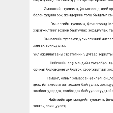
аюулгүй байдлыг сайжруулах эрх зүйн орчныг бо
Эмнэлгийн тусламж, үйлчилгээнд хүний эрх 
болон хүүхдийн эрх, жендерийн тэгш байдлыг хан
Эмнэлгийн тусламж, үйлчилгээнд Монгол
хэрэгжилтийг зохион байгуулах, зохицуулах, та
Эмнэлгийн тусламж, үйлчилгээний чиглэлээ
хангах, зохицуулах.
Үйл ажиллагааны стратегийн 5 дугаар зорилтын
Нийгмийн эрүүл мэндийн хөтөлбөр, төсөл, 
орчныг боловсронгуй болгох, хэрэгжилтийг зох
Гамшиг, олныг хамарсан өвчлөл, онцгой бай
үзүүлэх үйл ажиллагааг зохион байгуулах, зохи
холбоог удирдах, холбогдох байгууллагуудтай
Нийгмийн эрүүл мэндийн тусламж, үйлчилгэ
хангах, зохицуулах;