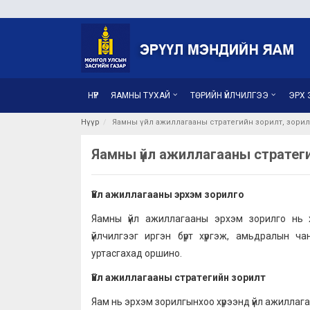
НҮҮР
ЯАМНЫ ТУХАЙ
ТӨРИЙН ҮЙЛЧИЛГЭЭ
ЭРХ З
Нүүр
Яамны үйл ажиллагааны стратегийн зорилт, зорил
Яамны үйл ажиллагааны стратеги
Үйл ажиллагааны эрхэм зорилго
Яамны үйл ажиллагааны эрхэм зорилго нь хү
үйлчилгээг иргэн бүрт хүргэж, амьдралын 
уртасгахад оршино.
Үйл ажиллагааны стратегийн зорилт
Яам нь эрхэм зорилгынхоо хүрээнд үйл ажиллага