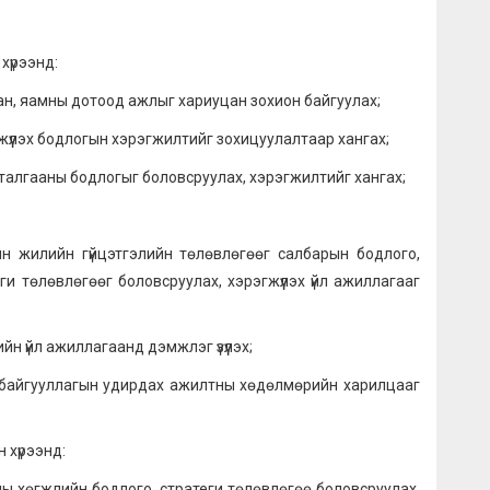
хүрээнд:
 яамны дотоод ажлыг хариуцан зохион байгуулах;
эх бодлогын хэрэгжилтийг зохицуулалтаар хангах;
лгааны бодлогыг боловсруулах, хэрэгжилтийг хангах;
ийн гүйцэтгэлийн төлөвлөгөөг салбарын бодлого,
и төлөвлөгөөг боловсруулах, хэрэгжүүлэх үйл ажиллагааг
йл ажиллагаанд дэмжлэг үзүүлэх;
гууллагын удирдах ажилтны хөдөлмөрийн харилцааг
 хүрээнд:
 хөгжлийн бодлого, стратеги төлөвлөгөө боловсруулах,