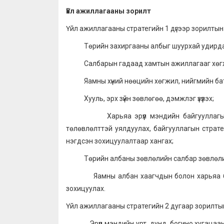
Үйл ажиллагааны зорилт
Үйл ажиллагааны стратегийн 1 дүгээр зорилтын 
Төрийн захиргааны албыг шуурхай удирдан,
Салбарын гадаад хамтын ажиллагааг хөгжүүл
Яамны хүний нөөцийн хөгжил, нийгмийн бата
Хууль, эрх зүйн зөвлөгөө, дэмжлэг үзүүлэх;
Харьяа эрүүл мэндийн байгууллагын жил
төлөвлөлттэй уялдуулах, байгууллагын стратег
нэгдсэн зохицуулалтаар хангах;
Төрийн албаны зөвлөлийн салбар зөвлөлийн ү
Яамны албан хаагчдын болон харьяа бай
зохицуулах.
Үйл ажиллагааны стратегийн 2 дугаар зорилтын
Эрүүл мэндийн урт, дунд, богино хугацааны