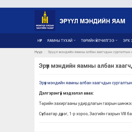
НҮҮР
ЯАМНЫ ТУХАЙ
ТӨРИЙН ҮЙЛЧИЛГЭЭ
ЭРХ З
Нүүр
Эрүүл мэндийн яамны албан хаагчдын сургалтын х
Эрүүл мэндийн яамны албан хааг
Эрүүл мэндийн яамны албан хаагчдын сургалтын
Дэлгэрэнгүй мэдээлэл авах:
Төрийн захиргааны удирдлагын газрын шинжэ
Сүхбаатар дүүрэг, 1-р хороо, Засгийн газрын VIII 