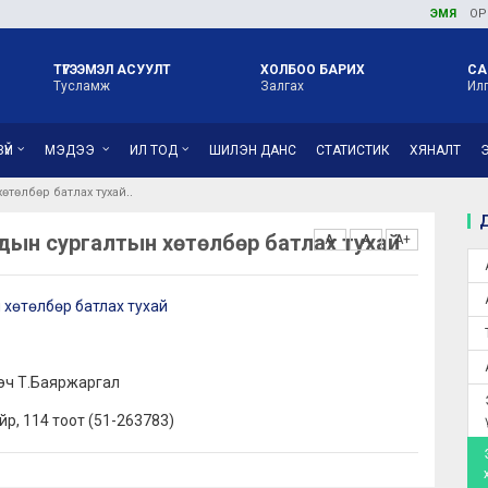
ЭМЯ
ОРОН НУ
ТҮГЭЭМЭЛ АСУУЛТ
ХОЛБОО БАРИХ
СА
Тусламж
Залгах
Ил
ҮЙ
МЭДЭЭ
ИЛ ТОД
ШИЛЭН ДАНС
СТАТИСТИК
ХЯНАЛТ
өтөлбөр батлах тухай
Д
чдын сургалтын хөтөлбөр батлах тухай
A-
A
A+
 хөтөлбөр батлах тухай
эч Т.Баяржаргал
байр, 114 тоот (51-263783)