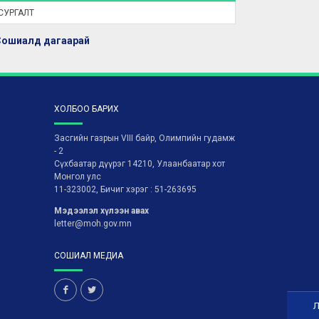
СУРГАЛТ
Сошиалд дагаарай
ХОЛБОО БАРИХ
Засгийн газрын VIII байр, Олимпийн гудамж
- 2
Сүхбаатар дүүрэг 14210, Улаанбаатар хот
Монгол улс
11-323002, Бичиг хэрэг : 51-263695
Мэдээлэл хүлээн авах
letter@moh.gov.mn
СОШИАЛ МЕДИА
Л