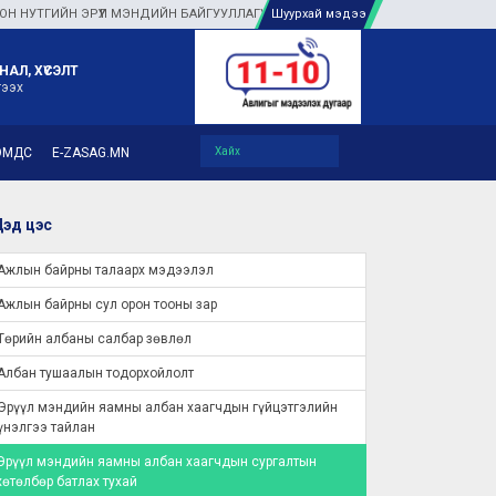
ТГИЙН ЭРҮҮЛ МЭНДИЙН БАЙГУУЛЛАГУУДАД ТУЛГАМДАЖ БУЙ АСУУДЛЫГ ГАЗАР
Шуурхай мэдээ
НАЛ, ХҮСЭЛТ
гээх
ЭМДС
E-ZASAG.MN
эд цэс
Ажлын байрны талаарх мэдээлэл
Ажлын байрны сул орон тооны зар
Төрийн албаны салбар зөвлөл
Албан тушаалын тодорхойлолт
Эрүүл мэндийн яамны албан хаагчдын гүйцэтгэлийн
үнэлгээ тайлан
Эрүүл мэндийн яамны албан хаагчдын сургалтын
хөтөлбөр батлах тухай