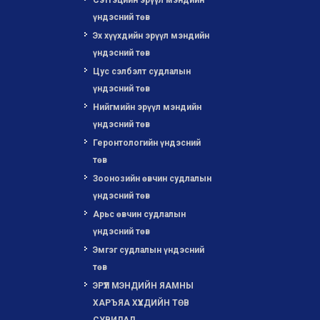
Сэтгэцийн эрүүл мэндийн
үндэсний төв
Эх хүүхдийн эрүүл мэндийн
үндэсний төв
Цус сэлбэлт судлалын
үндэсний төв
Нийгмийн эрүүл мэндийн
үндэсний төв
Геронтологийн үндэсний
төв
Зоонозийн өвчин судлалын
үндэсний төв
Арьс өвчин судлалын
үндэсний төв
Эмгэг судлалын үндэсний
төв
ЭРҮҮЛ МЭНДИЙН ЯАМНЫ
ХАРЪЯА ХҮҮХДИЙН ТӨВ