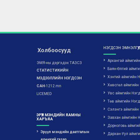
НЭГДСЭН ЭМНЭЛГҮҮ
Холбоосууд
Архангай аймгий
ЭМЯ-ны дэргэдэх ТАЗСЗ
Баян-Өлгий аймги
СТАТИСТИКИЙН
Хэнтий аймгийн 
МЭДЭЭЛЛИЙН НЭГДСЭН
Хөвсгөл аймгийн
САН
-1212.mn
Увс аймгийн Нэг
LICEMED
Төв аймгийн Нэг
Сэлэнгэ аймгийн
ЭРҮҮЛ МЭНДИЙН ЯАМНЫ
Завхан аймгийн 
ХАРЪЯА
Дорноговь аймги
Эрүүл мэндийн даатгалын
Дархан-Уул аймг
ерөнхий газар