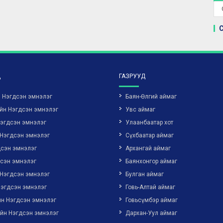
Д
ГАЗРУУД
н Нэгдсэн эмнэлэг
Баян-Өлгий аймаг
йн Нэгдсэн эмнэлэг
Увс аймаг
Нэгдсэн эмнэлэг
Улаанбаатар хот
 Нэгдсэн эмнэлэг
Сүхбаатар аймаг
дсэн эмнэлэг
Архангай аймаг
дсэн эмнэлэг
Баянхонгор аймаг
 Нэгдсэн эмнэлэг
Булган аймаг
Нэгдсэн эмнэлэг
Говь-Алтай аймаг
йн Нэгдсэн эмнэлэг
Говьсүмбэр аймаг
ийн Нэгдсэн эмнэлэг
Дархан-Уул аймаг