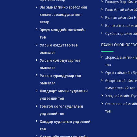
Говьсүмбэр аймг
Эм эмнэлгийн хэрэгслийн
Говь-Алтай аймги
хяналт, зохицуулалтын
Булган аймгийн Н
газар
Баянхонгор аймг
Эрүүл мэндийн хөгжлийн
Сүхбаатар аймгий
төв
БҮСИЙН ОНОШЛОГОО
Улсын нэгдүгээр төв
эмнэлэг
Дорнод аймгийн 
Улсын хоёрдугаар төв
төв
эмнэлэг
Орхон аймгийн Бү
Улсын гуравдугаар төв
Өвөрхангай аймги
эмнэлэг
эмчилгээний төв
Халдварт өвчин судлалын
Ховд аймгийн Бүс
үндэсний төв
Өмнөговь аймгий
Гэмтэл согог судлалын
төв
үндэсний төв
Хавдар судлалын үндэсний
төв