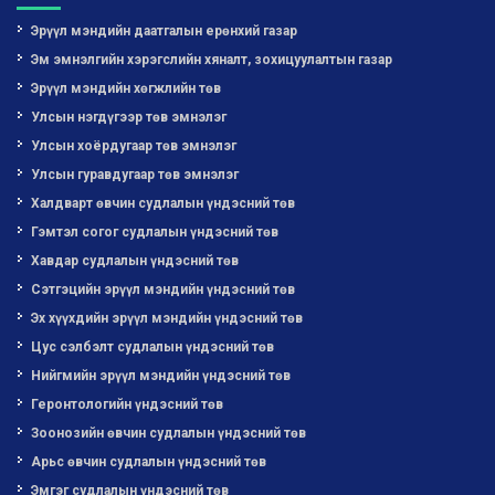
Эрүүл мэндийн даатгалын ерөнхий газар
Эм эмнэлгийн хэрэгслийн хяналт, зохицуулалтын газар
Эрүүл мэндийн хөгжлийн төв
Улсын нэгдүгээр төв эмнэлэг
Улсын хоёрдугаар төв эмнэлэг
Улсын гуравдугаар төв эмнэлэг
Халдварт өвчин судлалын үндэсний төв
Гэмтэл согог судлалын үндэсний төв
Хавдар судлалын үндэсний төв
Сэтгэцийн эрүүл мэндийн үндэсний төв
Эх хүүхдийн эрүүл мэндийн үндэсний төв
Цус сэлбэлт судлалын үндэсний төв
Нийгмийн эрүүл мэндийн үндэсний төв
Геронтологийн үндэсний төв
Зоонозийн өвчин судлалын үндэсний төв
Арьс өвчин судлалын үндэсний төв
Эмгэг судлалын үндэсний төв