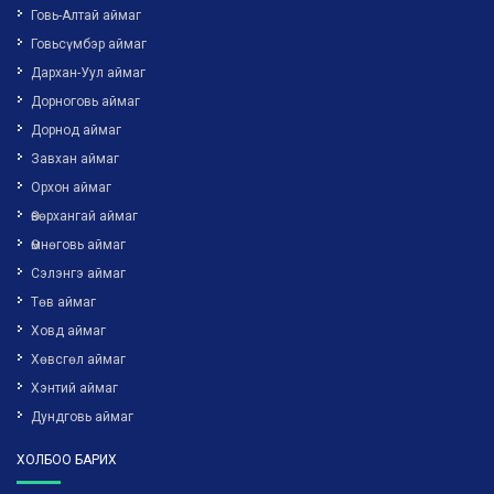
Говь-Алтай аймаг
Говьсүмбэр аймаг
Дархан-Уул аймаг
Дорноговь аймаг
Дорнод аймаг
Завхан аймаг
Орхон аймаг
Өвөрхангай аймаг
Өмнөговь аймаг
Сэлэнгэ аймаг
Төв аймаг
Ховд аймаг
Хөвсгөл аймаг
Хэнтий аймаг
Дундговь аймаг
ХОЛБОО БАРИХ