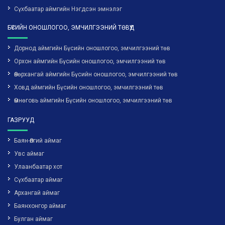
Сүхбаатар аймгийн Нэгдсэн эмнэлэг
БҮСИЙН ОНОШЛОГОО, ЭМЧИЛГЭЭНИЙ ТӨВҮҮД
Дорнод аймгийн Бүсийн оношлогоо, эмчилгээний төв
Орхон аймгийн Бүсийн оношлогоо, эмчилгээний төв
Өвөрхангай аймгийн Бүсийн оношлогоо, эмчилгээний төв
Ховд аймгийн Бүсийн оношлогоо, эмчилгээний төв
Өмнөговь аймгийн Бүсийн оношлогоо, эмчилгээний төв
ГАЗРУУД
Баян-Өлгий аймаг
Увс аймаг
Улаанбаатар хот
Сүхбаатар аймаг
Архангай аймаг
Баянхонгор аймаг
Булган аймаг