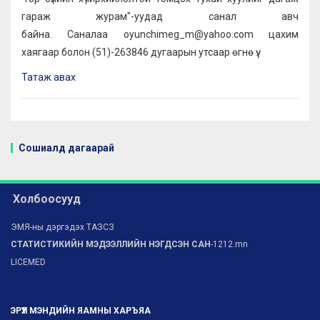
гараж журам"-уудад санал авч
байна. Саналаа oyunchimeg_m@yahoo.com цахим
хаягаар болон (51)-263846 дугаарын утсаар өгнө үү.
Татаж авах
Сошиалд дагаарай
Холбоосууд
ЭМЯ-ны дэргэдэх ТАЗСЗ
СТАТИСТИКИЙН МЭДЭЭЛЛИЙН НЭГДСЭН САН
-1212.mn
LICEMED
ЭРҮҮЛ МЭНДИЙН ЯАМНЫ ХАРЪЯА