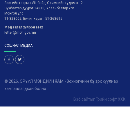
Засгийн газрын VIII байр, Олимпийн гудамж - 2
Сүхбаатар дүүрэг 14210, Улаанбаатар хот
Монгол улс
11-323002, Бичиг хэрэг : 51-263695
Мэдээлэл хүлээн авах
letter@moh.gov.mn
СОШИАЛ МЕДИА
© 2026. ЭРҮҮЛ МЭНДИЙН ЯАМ - Зохиогчийн бүх эрх хуулиар
хамгаалагдсан болно.
Вэб сайт
ыг
Грийн софт ХХК