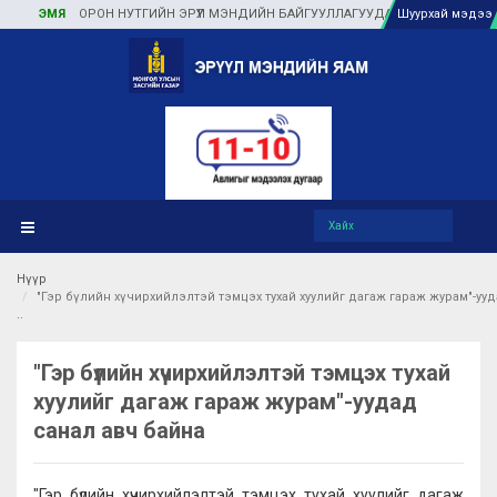
ЭМЯ
ОРОН НУТГИЙН ЭРҮҮЛ МЭНДИЙН БАЙГУУЛЛАГУУДАД ТУЛГАМДАЖ БУЙ 
Шуурхай мэдээ
Нүүр
"Гэр бүлийн хүчирхийлэлтэй тэмцэх тухай хуулийг дагаж гараж журам"-уу
"Гэр бүлийн хүчирхийлэлтэй тэмцэх тухай
хуулийг дагаж гараж журам"-уудад
санал авч байна
"Гэр бүлийн хүчирхийлэлтэй тэмцэх тухай хуулийг дагаж