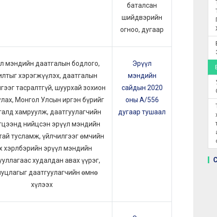
баталсан
шийдвэрийн
огноо, дугаар
л мэндийн даатгалын бодлого,
Эрүүл
илтыг хэрэгжүүлэх, даатгалын
мэндийн
гээг тасралтгүй, шуурхай зохион
сайдын 2020
улах, Монгол Улсын иргэн бүрийг
оны А/556
галд хамруулж, даатгуулагчийн
дугаар тушаал
гцээнд нийцсэн эрүүл мэндийн
тай тусламж, үйлчилгээг өмчийн
х хэрлбэрийн эрүүл мэндийн
ууллагаас худалдан авах үүрэг,
иуцлагыг даатгуулагчийн өмнө
хүлээх