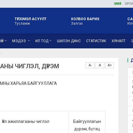
ЭМЯ
ОРОН НУТГИЙН
ТҮГЭЭМЭЛ АСУУЛТ
ХОЛБОО БАРИХ
СА
Тусламж
Залгах
Ил
ҮЙ
МЭДЭЭ
ИЛ ТОД
ШИЛЭН ДАНС
СТАТИСТИК
ХЯНАЛТ
М
Д
АНЫ ЧИГЛЭЛ, ДҮРЭМ
A-
A
A+
ЯАМНЫ ХАРЬЯА БАЙГУУЛЛАГА
Үйл ажиллагааны чиглэл
Байгууллагын
дүрэм, бүтэц