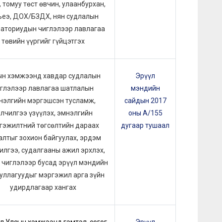
, томуу төст өвчин, улаанбурхан,
ьеэ, ДОХ/БЗДХ, нян судлалын
аториудын чиглэлээр лавлагаа
төвийн үүргийг гүйцэтгэх
ын хэмжээнд хавдар судлалын
Эрүүл
глэлээр лавлагаа шатлалын
мэндийн
нэлгийн мэргэшсэн тусламж,
сайдын 2017
йлчилгээ үзүүлэх, эмнэлгийн
оны А/155
гэжилтний төгсөлтийн дараах
дугаар тушаал
алтыг зохион байгуулах, эрдэм
лгээ, судалгааны ажил эрхлэх,
 чиглэлээр бусад эрүүл мэндийн
уллагуудыг мэргэжил арга зүйн
удирдлагаар хангах