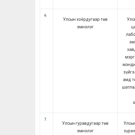
Улсын хоёрдугаар төв
Улс
эмнэлэг
ц
лабо
эм
хав
мэрг
мэнди
зүйгэ
амд т
шатлал
Улсын гуравдугаар төв
Улсын
эмнэлэг
зүрхн