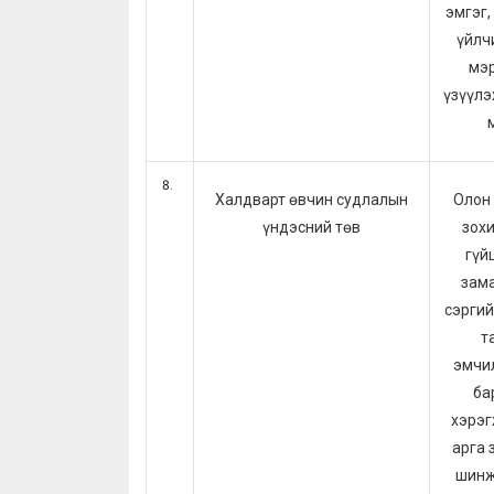
эмгэг,
үйлч
мэр
үзүүлэ
Халдварт өвчин судлалын
Олон
үндэсний төв
зохи
гүй
зама
сэргий
т
эмчи
ба
хэрэг
арга 
шинж