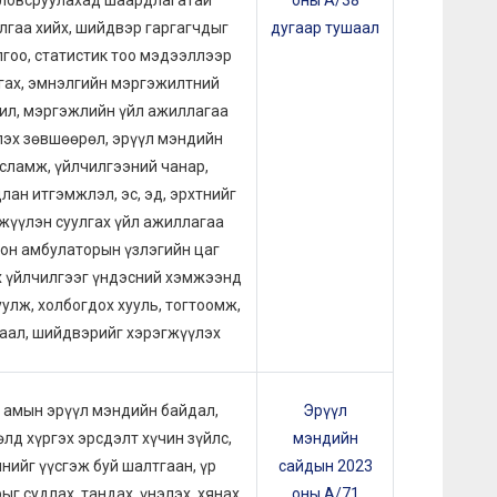
ловсруулахад шаардлагатай
оны А/38
лгаа хийх, шийдвэр гаргагчдыг
дугаар тушаал
лгоо, статистик тоо мэдээллээр
гах, эмнэлгийн мэргэжилтний
ил, мэргэжлийн үйл ажиллагаа
лэх зөвшөөрөл, эрүүл мэндийн
сламж, үйлчилгээний чанар,
лан итгэмжлэл, эс, эд, эрхтнийг
жүүлэн суулгах үйл ажиллагаа
он амбулаторын үзлэгийн цаг
х үйлчилгээг үндэсний хэмжээнд
улж, холбогдох хууль, тогтоомж,
аал, шийдвэрийг хэрэгжүүлэх
 амын эрүүл мэндийн байдал,
Эрүүл
лд хүргэх эрсдэлт хүчин зүйлс,
мэндийн
нийг үүсгэж буй шалтгаан, үр
сайдын 2023
ыг судлах, тандах, үнэлэх, хянах,
оны А/71