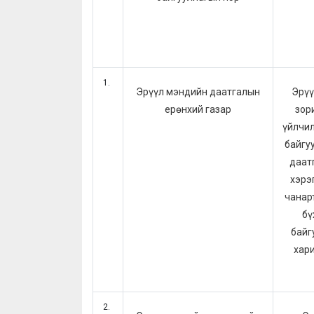
Эрүүл мэндийн даатгалын
Эрүү
ерөнхий газар
зор
үйлчил
байгу
даат
хэрэ
чанар
бү
байг
хар