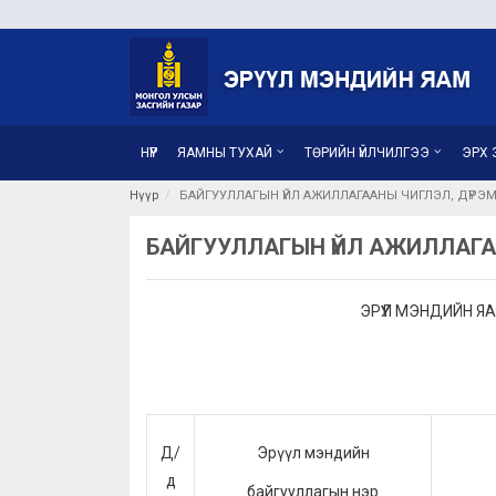
НҮҮР
ЯАМНЫ ТУХАЙ
ТӨРИЙН ҮЙЛЧИЛГЭЭ
ЭРХ З
Нүүр
БАЙГУУЛЛАГЫН ҮЙЛ АЖИЛЛАГААНЫ ЧИГЛЭЛ, ДҮРЭ
БАЙГУУЛЛАГЫН ҮЙЛ АЖИЛЛАГА
ЭРҮҮЛ МЭНДИЙН 
Д/
Эрүүл мэндийн
д
байгууллагын нэр