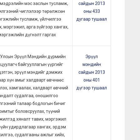
 мэдрэлийн мэс заслын тусламж,
сайдын 2013
илгээний чиглэлээр төрөлжсөн
оны 433
гэжлийн тусламж, үйлчилгээ
дугаар тушаал
х, мэргэжил, арга зүйгээр хангах,
мэргэжлийн дүгнэлт гаргах
 Улсын Эрүүл Мэндийн дүрмийн
Эрүүл
цуулагч байгууллагын үүргийг
мэндийн
цэтгэн, эрүүл мэндийг дэмжих
сайдын 2013
ар хүн амыг халдварт өвчнөөс
оны 401
лэх, хамгаалах, халдварт өвчний
дүгээр тушаал
андалт судалгаа, оношилгоо
лгээний талаар бодлогын бичиг
римтыг боловсруулах, түүний
жилтэд хяналт тавих, мэргэжил
зүйн удирдлагаар хангах, эрдэм
илгээ, судалгааны ажлыг хийх,