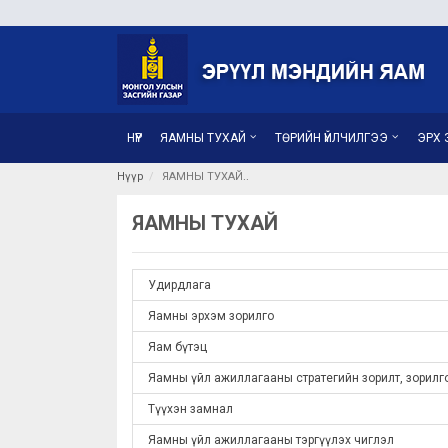
НҮҮР
ЯАМНЫ ТУХАЙ
ТӨРИЙН ҮЙЛЧИЛГЭЭ
ЭРХ З
Нүүр
ЯАМНЫ ТУХАЙ
ЯАМНЫ ТУХАЙ
Удирдлага
Яамны эрхэм зорилго
Яам бүтэц
Яамны үйл ажиллагааны стратегийн зорилт, зорилг
Түүхэн замнал
Яамны үйл ажиллагааны тэргүүлэх чиглэл