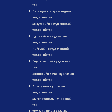
төв
Сэтгэцийн эрүүл мэндийн
үндэсний төв
Эх хүүхдийн эрүүл мэндийн
үндэсний төв
Цус сэлбэлт судлалын
үндэсний төв
Нийгмийн эрүүл мэндийн
үндэсний төв
Геронтологийн үндэсний
төв
Зоонозийн өвчин судлалын
үндэсний төв
Арьс өвчин судлалын
үндэсний төв
Эмгэг судлалын үндэсний
төв
ЭРҮҮЛ МЭНДИЙН ЯАМНЫ