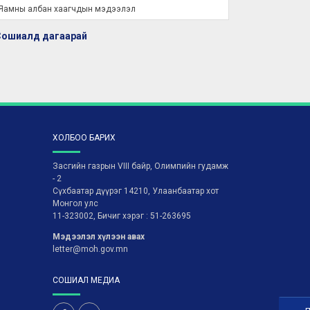
Яамны албан хаагчдын мэдээлэл
Сошиалд дагаарай
ХОЛБОО БАРИХ
Засгийн газрын VIII байр, Олимпийн гудамж
- 2
Сүхбаатар дүүрэг 14210, Улаанбаатар хот
Монгол улс
11-323002, Бичиг хэрэг : 51-263695
Мэдээлэл хүлээн авах
letter@moh.gov.mn
СОШИАЛ МЕДИА