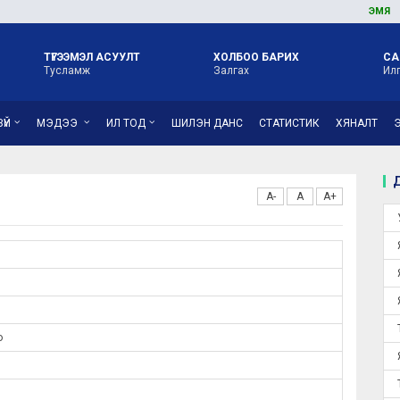
ЭМЯ
ОРОН
ТҮГЭЭМЭЛ АСУУЛТ
ХОЛБОО БАРИХ
СА
Тусламж
Залгах
Ил
ҮЙ
МЭДЭЭ
ИЛ ТОД
ШИЛЭН ДАНС
СТАТИСТИК
ХЯНАЛТ
Д
A-
A
A+
о