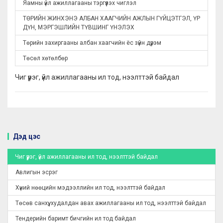
Яамны үйл ажиллагааны тэргүүлэх чиглэл
ТӨРИЙН ЖИНХЭНЭ АЛБАН ХААГЧИЙН АЖЛЫН ГҮЙЦЭТГЭЛ, ҮР
ДҮН, МЭРГЭШЛИЙН ТҮВШИНГ ҮНЭЛЭХ
Төрийн захиргааны албан хаагчийн ёс зүйн дүрэм
Төсөл хөтөлбөр
Чиг үүрэг, үйл ажиллагааны ил тод, нээлттэй байдал
Дэд цэс
Чиг үүрэг, үйл ажиллагааны ил тод, нээлттэй байдал
Авлигын эсрэг
Хүний нөөцийн мэдээллийн ил тод, нээлттэй байдал
Төсөв санхүү, худалдан авах ажиллагааны ил тод, нээлттэй байдал
Тендерийн баримт бичгийн ил тод байдал