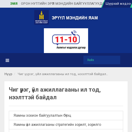
ЭМЯ
ОРОН НУТГИЙН ЭРҮҮЛ МЭНДИЙН БАЙГУУЛЛАГУУДАД ТУЛГАМДАЖ БУЙ 
Шуурхай мэдээ
Нүүр
Чиг үүрэг, үйл ажиллагааны ил тод, нээлттэй байдал
Чиг үүрэг, үйл ажиллагааны ил тод,
нээлттэй байдал
Яамны зохион байгуулалтын бүтэц
Яамны үйл ажиллагааны стратегийн зорилт, зорилго