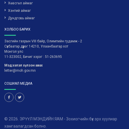
Хөвсгөл аймаг
Хэнтий аймаг
Дундговь аймаг
ХОЛБОО БАРИХ
Засгийн газрын VIII байр, Олимпийн гудамж - 2
Сүхбаатар дүүрэг 14210, Улаанбаатар хот
Монгол улс
11-323002, Бичиг хэрэг : 51-263695
Мэдээлэл хүлээн авах
letter@moh.gov.mn
СОШИАЛ МЕДИА
© 2026. ЭРҮҮЛ МЭНДИЙН ЯАМ - Зохиогчийн бүх эрх хуулиар
хамгаалагдсан болно.