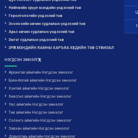
Нийгмийн эрүүл мэндийн үндэсний төв
Ц
Геронтологийн үндэсний төв
Зоонозийн өвчин судлалын үндэсний төв
1
Арьс өвчин судлалын үндэсний төв
Эмгэг судлалын үндэсний төв
ЭРҮҮЛ МЭНДИЙН ЯАМНЫ ХАРЪЯА ХҮҮХДИЙН ТӨВ СУВИЛАЛ
НЭГДСЭН ЭМНЭЛГҮҮД
Архангай аймгийн Нэгдсэн эмнэлэг
Баян-Өлгий аймгийн Нэгдсэн эмнэлэг
Хэнтий аймгийн Нэгдсэн эмнэлэг
Хөвсгөл аймгийн Нэгдсэн эмнэлэг
Увс аймгийн Нэгдсэн эмнэлэг
Төв аймгийн Нэгдсэн эмнэлэг
Сэлэнгэ аймгийн Нэгдсэн эмнэлэг
Завхан аймгийн Нэгдсэн эмнэлэг
Дорноговь аймгийн Нэгдсэн эмнэлэг