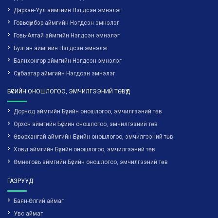
Дархан-Уул аймгийн Нэгдсэн эмнэлэг
Говьсүмбэр аймгийн Нэгдсэн эмнэлэг
Говь-Алтай аймгийн Нэгдсэн эмнэлэг
Булган аймгийн Нэгдсэн эмнэлэг
Баянхонгор аймгийн Нэгдсэн эмнэлэг
Сүхбаатар аймгийн Нэгдсэн эмнэлэг
БҮСИЙН ОНОШЛОГОО, ЭМЧИЛГЭЭНИЙ ТӨВҮҮД
Дорнод аймгийн Бүсийн оношлогоо, эмчилгээний төв
Орхон аймгийн Бүсийн оношлогоо, эмчилгээний төв
Өвөрхангай аймгийн Бүсийн оношлогоо, эмчилгээний төв
Ховд аймгийн Бүсийн оношлогоо, эмчилгээний төв
Өмнөговь аймгийн Бүсийн оношлогоо, эмчилгээний төв
ГАЗРУУД
Баян-Өлгий аймаг
Увс аймаг