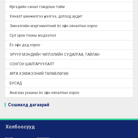
Иргэдийн санал гомдлын тойм
Хяналт шинжилгээ үнэлгээ, дотоод аудит
Эмнэлгийн мэргэжилтний ёс зүйн хяналтын хороо
Сул орон тооны мэдээлэл
Ёс зүйн дэд хороо
ЭРҮҮЛ МЭНДИЙН ЧИГЛЭЛИЙН СУДАЛГАА, ТАЙЛАН
СОНГОН ШАЛГАРУУЛАЛТ
АРГА ХЭМЖЭЭНИЙ ТӨЛӨВЛӨГӨӨ
БУСАД
Анагаах ухааны ёс зүйн хяналтын хороо
Сошиалд дагаарай
Холбоосууд