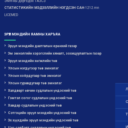
ЭМЯ-ны дэргэдэх ТАЗСЗ
СТАТИСТИКИЙН МЭДЭЭЛЛИЙН НЭГДСЭН САН
-1212.mn
LICEMED
ЭРҮҮЛ МЭНДИЙН ЯАМНЫ ХАРЪЯА
Эрүүл мэндийн даатгалын ерөнхий газар
Эм эмнэлгийн хэрэгслийн хяналт, зохицуулалтын газар
Эрүүл мэндийн хөгжлийн төв
Улсын нэгдүгээр төв эмнэлэг
Улсын хоёрдугаар төв эмнэлэг
Улсын гуравдугаар төв эмнэлэг
Л
Халдварт өвчин судлалын үндэсний төв
Гэмтэл согог судлалын үндэсний төв
С
Хавдар судлалын үндэсний төв
Сэтгэцийн эрүүл мэндийн үндэсний төв
Т
Эх хүүхдийн эрүүл мэндийн үндэсний төв
И
Цус сэлбэлт судлалын үндэсний төв