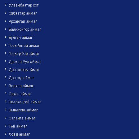
Улаанбаатар хот
Сүхбаатар аймаг
Архангай аймаг
Баянхонгор аймаг
Булган аймаг
Говь-Алтай аймаг
Говьсүмбэр аймаг
Дархан-Уул аймаг
Дорноговь аймаг
Дорнод аймаг
Завхан аймаг
Орхон аймаг
Өвөрхангай аймаг
Өмнөговь аймаг
Сэлэнгэ аймаг
Төв аймаг
Ховд аймаг