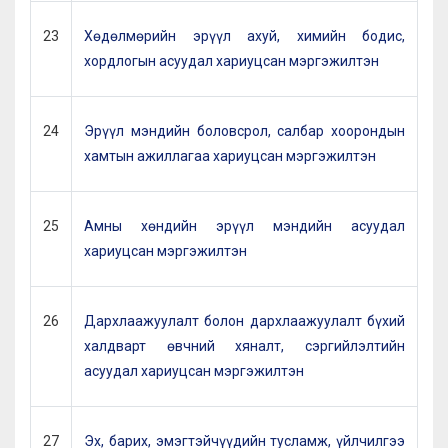
23
Хөдөлмөрийн эрүүл ахуй, химийн бодис,
хордлогын асуудал хариуцсан мэргэжилтэн
24
Эрүүл мэндийн боловсрол, салбар хоорондын
хамтын ажиллагаа хариуцсан мэргэжилтэн
25
Амны хөндийн эрүүл мэндийн асуудал
хариуцсан мэргэжилтэн
26
Дархлаажуулалт болон дархлаажуулалт бүхий
халдварт өвчний хяналт, сэргийлэлтийн
асуудал хариуцсан мэргэжилтэн
27
Эх, барих, эмэгтэйчүүдийн тусламж, үйлчилгээ