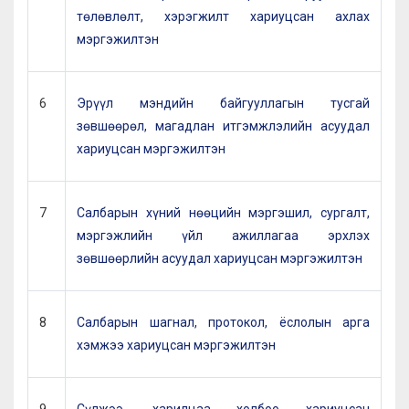
төлөвлөлт, хэрэгжилт хариуцсан ахлах
мэргэжилтэн
6
Эрүүл мэндийн байгууллагын тусгай
зөвшөөрөл, магадлан итгэмжлэлийн асуудал
хариуцсан мэргэжилтэн
7
Салбарын хүний нөөцийн мэргэшил, сургалт,
мэргэжлийн үйл ажиллагаа эрхлэх
зөвшөөрлийн асуудал хариуцсан мэргэжилтэн
8
Салбарын шагнал, протокол, ёслолын арга
хэмжээ хариуцсан мэргэжилтэн