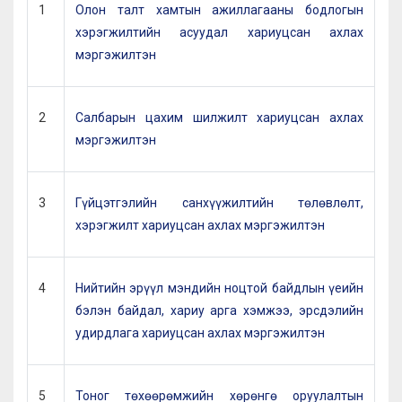
1
Олон талт хамтын ажиллагааны бодлогын
хэрэгжилтийн асуудал хариуцсан ахлах
мэргэжилтэн
2
Салбарын цахим шилжилт хариуцсан ахлах
мэргэжилтэн
3
Гүйцэтгэлийн санхүүжилтийн төлөвлөлт,
хэрэгжилт хариуцсан ахлах мэргэжилтэн
4
Нийтийн эрүүл мэндийн ноцтой байдлын үеийн
бэлэн байдал, хариу арга хэмжээ, эрсдэлийн
удирдлага хариуцсан ахлах мэргэжилтэн
5
Тоног төхөөрөмжийн хөрөнгө оруулалтын