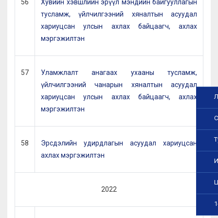
56
Хувийн хэвшлийн эрүүл мэндийн байгууллагын
тусламж, үйлчилгээний хяналтын асуудал
хариуцсан улсын ахлах байцаагч, ахлах
мэргэжилтэн
57
Уламжлалт анагаах ухааны тусламж,
үйлчилгээний чанарын хяналтын асуудал
Л
хариуцсан улсын ахлах байцаагч, ахлах
мэргэжилтэн
С
Т
58
Эрсдэлийн удирдлагын асуудал хариуцсан
ахлах мэргэжилтэн
И
Ц
2022
1