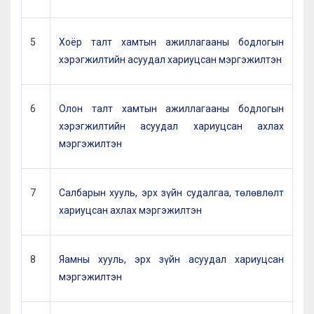
5
Хоёр талт хамтын ажиллагааны бодлогын
хэрэгжилтийн асуудал хариуцсан мэргэжилтэн
6
Олон талт хамтын ажиллагааны бодлогын
хэрэгжилтийн асуудал хариуцсан ахлах
мэргэжилтэн
7
Салбарын хууль, эрх зүйн судалгаа, төлөвлөлт
хариуцсан ахлах мэргэжилтэн
8
Яамны хууль, эрх зүйн асуудал хариуцсан
мэргэжилтэн