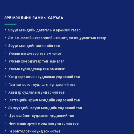
ЭРҮҮЛ МЭНДИЙН ЯАМНЫ ХАРЪЯА
Эрүүл мэндийн даатгалын ерөнхий газар
Эм эмнэлгийн хэрэгслийн хяналт, зохицуулалтын газар
Эрүүл мэндийн хөгжлийн төв
Улсын нэгдүгээр төв эмнэлэг
Улсын хоёрдугаар төв эмнэлэг
Улсын гуравдугаар төв эмнэлэг
Халдварт өвчин судлалын үндэсний төв
Гэмтэл согог судлалын үндэсний төв
Хавдар судлалын үндэсний төв
Сэтгэцийн эрүүл мэндийн үндэсний төв
Эх хүүхдийн эрүүл мэндийн үндэсний төв
Цус сэлбэлт судлалын үндэсний төв
Нийгмийн эрүүл мэндийн үндэсний төв
Геронтологийн үндэсний төв