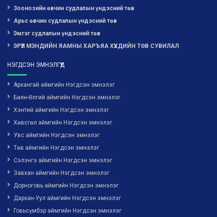
Зоонозийн өвчин судлалын үндэсний төв
Арьс өвчин судлалын үндэсний төв
Эмгэг судлалын үндэсний төв
ЭРҮҮЛ МЭНДИЙН ЯАМНЫ ХАРЪЯА ХҮҮХДИЙН ТӨВ СУВИЛАЛ
НЭГДСЭН ЭМНЭЛГҮҮД
Архангай аймгийн Нэгдсэн эмнэлэг
Баян-Өлгий аймгийн Нэгдсэн эмнэлэг
Хэнтий аймгийн Нэгдсэн эмнэлэг
Хөвсгөл аймгийн Нэгдсэн эмнэлэг
Увс аймгийн Нэгдсэн эмнэлэг
Төв аймгийн Нэгдсэн эмнэлэг
Сэлэнгэ аймгийн Нэгдсэн эмнэлэг
Завхан аймгийн Нэгдсэн эмнэлэг
Дорноговь аймгийн Нэгдсэн эмнэлэг
Дархан-Уул аймгийн Нэгдсэн эмнэлэг
Говьсүмбэр аймгийн Нэгдсэн эмнэлэг