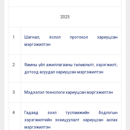
2025
1
Шагнал, ёслол протокол хариуцсан
мэргэжилтэн
2
Яамны үйл ажиллагааны төлөвлөлт, хэрэгжилт,
дотоод асуудал хариуцсан мэргэжилтэн
3
Мэдээлэл технологи хариуцсан мэргэжилтэн
4
Гадаад зээл тусламжийн бодлогын
хэрэгжилтийн зохицуулалт хариуцсан ахлах
мэргэжилтэн