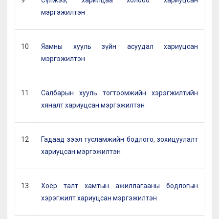
9
Сүлжээ, харилцаа холбоо хариуцсан
мэргэжилтэн
10
Яамны хууль зүйн асуудал хариуцсан
мэргэжилтэн
11
Салбарын хууль тогтоомжийн хэрэгжилтийн
хяналт хариуцсан мэргэжилтэн
12
Гадаад зээл тусламжийн бодлого, зохицуулалт
хариуцсан мэргэжилтэн
13
Хоёр талт хамтын ажиллагааны бодлогын
хэрэгжилт хариуцсан мэргэжилтэн