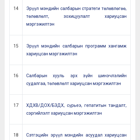
14
Эрүүл мэндийн салбарын стратеги төлөвлөгөө,
төлөвлөлт, зохицуулалт хариуцсан
мэргэжилтэн
15
Эрүүл мэндийн салбарын программ хангамж
хариуцсан мэргэжилтэн
16
Салбарын хууль эрх зүйн шинэчлэлийн
судалгаа, төлөвлөлт хариуцсан мэргэжилтэн
17
ХДХВ/ДОХ/БЗДХ, сүрьеэ, гепатитын тандалт,
сэргийлэлт хариуцсан мэргэжилтэн
18
Сэтгэцийн эрүүл мэндийн асуудал хариуцсан