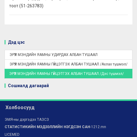
тоот (51-263783)
Дэд цэс
ЭРҮҮЛ МЭНДИЙН ЯАМНЫ УДИРДАХ АЛБАН ТУШААЛ
ЭРҮҮЛ МЭНДИЙН ЯАМНЫ ГҮЙЦЭТГЭХ АЛБАН ТУШААЛ /Ахлах түшмэл/
ЭРҮҮЛ МЭНДИЙН ЯАМНЫ ГҮЙЦЭТГЭХ АЛБАН ТУШААЛ /Дэс түшмэл/
Сошиалд дагаарай
Холбоосууд
ЭМЯ-ны дэргэдэх ТАЗСЗ
СТАТИСТИКИЙН МЭДЭЭЛЛИЙН НЭГДСЭН САН
-1212.mn
LICEMED