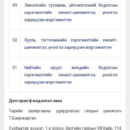
49
Эмнэлгийн тусламж, үйлчилгээний бодлогын
хэрэгжилтийн хяналт-шинжилгээ, үнэлгээ
хариуцсан мэргэжилтэн
50
Хууль, тогтоомжийн хэрэгжилтийн хяналт-
шинжилгээ, үнэлгээ хариуцсан мэргэжилтэн
51
Нийтийн эрүүл мэндийн бодлогын
хэрэгжилтийн хяналт-шинжилгээ, үнэлгээ
хариуцсан мэргэжилтэн
Дэлгэрэнгүй мэдээлэл авах:
Төрийн захиргааны удирдлагын газрын шинжээч
Т.Баяржаргал
Сүхбаатар дүүрэг, 1-р хороо, Засгийн газрын VIII байр, 114