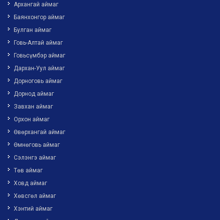
Архангай аймаг
Баянхонгор аймаг
Булган аймаг
Говь-Алтай аймаг
Говьсүмбэр аймаг
Дархан-Уул аймаг
Дорноговь аймаг
Дорнод аймаг
Завхан аймаг
Орхон аймаг
Өвөрхангай аймаг
Өмнөговь аймаг
Сэлэнгэ аймаг
Төв аймаг
Ховд аймаг
Хөвсгөл аймаг
Хэнтий аймаг