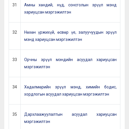
31
Амны хөндий, нүд, сонсголын эрүүл мэнд
хариуцсан мэргэжилтэн
32
Нөхөн үржихүй, өсвөр үе, залуучуудын эрүүл
мэнд хариуцсан мэргэжилтэн
33
Орчны эрүүл мэндийн асуудал хариуцсан
мэргэжилтэн
34
Хөдөлмөрийн эрүүл мэнд, химийн бодис,
хордлогын асуудал хариуцсан мэргэжилтэн
35
Дархлаажуулалтын асуудал хариуцсан
мэргэжилтэн