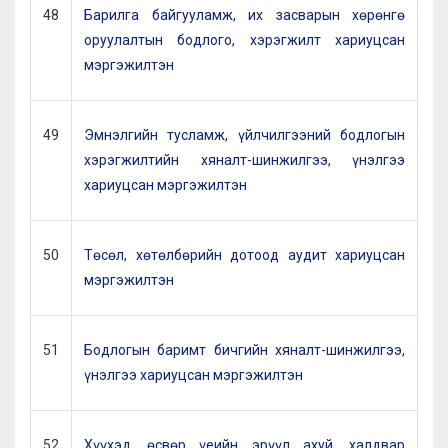
48
Барилга байгууламж, их засварын хөрөнгө
оруулалтын бодлого, хэрэгжилт хариуцсан
мэргэжилтэн
49
Эмнэлгийн тусламж, үйлчилгээний бодлогын
хэрэгжилтийн хяналт-шинжилгээ, үнэлгээ
хариуцсан мэргэжилтэн
50
Төсөл, хөтөлбөрийн дотоод аудит хариуцсан
мэргэжилтэн
51
Бодлогын баримт бичгийн хяналт-шинжилгээ,
үнэлгээ хариуцсан мэргэжилтэн
52
Хүүхэд, өсвөр үеийн эрүүл ахуй, халдвар