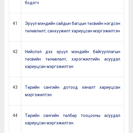
бодогч
41
Эрүүл мэндийн сайдын багцын төсвийн нэгдсэн
төлөвлөлт, санхүүжилт хариуцсан мэргэжилтэн
42
Нийслэл дэх эрүүл мэндийн байгууллагын
төсвийн төлөвлөлт, хэрэгжилтийн асуудал
хариуцсан мэргэжилтэн
43
Төрийн сангийн дотоод хяналт хариуцсан
мэргэжилтэн
44
Төрийн сангийн төлбөр тооцооны асуудал
хариуцсан мэргэжилтэн