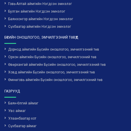
Говь-Алтай аймгийн Нэгдсэн эмнэлэг
Булган аймгийн Нэгдсэн эмнэлэг
Баянхонгор аймгийн Нэгдсэн эмнэлэг
Сүхбаатар аймгийн Нэгдсэн эмнэлэг
БҮСИЙН ОНОШЛОГОО, ЭМЧИЛГЭЭНИЙ ТӨВҮҮД
Дорнод аймгийн Бүсийн оношлогоо, эмчилгээний төв
Орхон аймгийн Бүсийн оношлогоо, эмчилгээний төв
Өвөрхангай аймгийн Бүсийн оношлогоо, эмчилгээний төв
Ховд аймгийн Бүсийн оношлогоо, эмчилгээний төв
Өмнөговь аймгийн Бүсийн оношлогоо, эмчилгээний төв
ГАЗРУУД
Баян-Өлгий аймаг
Увс аймаг
Улаанбаатар хот
Сүхбаатар аймаг