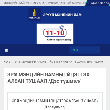
Н БАЙГУУЛЛАГУУДАД ТУЛГАМДАЖ БУЙ АСУУДЛЫГ ГАЗАР ДЭЭР НЬ ШУУРХАЙ ШИ
Шуурхай мэдээ
Нүүр
ЭРҮҮЛ МЭНДИЙН ЯАМНЫ ГҮЙЦЭТГЭХ АЛБАН ТУШААЛ /Дэс түшмэл/
ЭРҮҮЛ МЭНДИЙН ЯАМНЫ ГҮЙЦЭТГЭХ
АЛБАН ТУШААЛ /Дэс түшмэл/
ЭРҮҮЛ МЭНДИЙН ЯАМНЫ ГҮЙЦЭТГЭХ АЛБАН ТУШААЛ /
Дэс түшмэл/