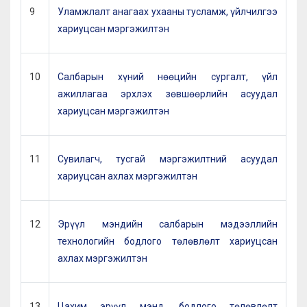
9
Уламжлалт анагаах ухааны тусламж, үйлчилгээ
хариуцсан мэргэжилтэн
10
Салбарын хүний нөөцийн сургалт, үйл
ажиллагаа эрхлэх зөвшөөрлийн асуудал
хариуцсан мэргэжилтэн
11
Сувилагч, тусгай мэргэжилтний асуудал
хариуцсан ахлах мэргэжилтэн
12
Эрүүл мэндийн салбарын мэдээллийн
технологийн бодлого төлөвлөлт хариуцсан
ахлах мэргэжилтэн
13
Цахим эрүүл мэнд, бодлого төлөвлөлт