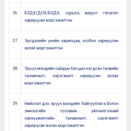
36
БЗДХ/ДОХ/БЗДХ, сүрьеэ, вируст гепатит
хариуцсан мэргэжилтэн
37
Эрсдэлийн үеийн харилцаа, холбоо хариуцсан
ахлах мэргэжилтэн
38
Эрүүл мэндийн сайдын багцын нэгдсэн төсвийн
төлөвлөлт, хэрэгжилт хариуцсан ахлах
мэргэжилтэн
39
Нийслэл дэх эрүүл мэндийн байгууллага болон
эмнэлгийн тусламж үйлчилгээний
санхүүжилтийн төлөвлөлт, хэрэгжилт
хариуцсан ахлах мэргэжилтэн