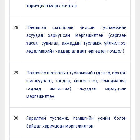
хариуцсан мэргэжилтэн
28
Лавлагаа шатлалын үндсэн тусламжийн
асуудал хариуцсан мэргэжилтэн (сэргээн
засах, сувилал, ахмадын тусламж үйлчилгээ,
хөдөлмөрийн чадвар алдалт, өргөдөл, гомдол)
29
Лавлагаа шатлалын тусламжийн (донор, эрхтэн
шилжүүлэлт, хавдар, хөнгөвчлөх, гемодиализ,
гадаад эмчилгээ) асуудал хариуцсан
мэргэжилтэн
30
Яаралтай тусламж, гамшгийн үеийн бэлэн
байдал хариуцсан мэргэжилтэн