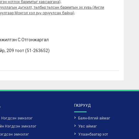
гэн нотлох баримтыг хавсаргана);
уллагын дүгнэлт, төлбөр төлсөн баримтын эх хувь (Англи
уулгаар Монгол хэл рүү орчуулсан байна);
эжилтэн С.Отгонжаргал
байр, 209 тоот (51-263652)
Д
ГАЗРУУД
н Нэгдсэн эмнэлэг
Баян-Өлгий аймаг
йн Нэгдсэн эмнэлэг
Увс аймаг
Нэгдсэн эмнэлэг
Улаанбаатар хот