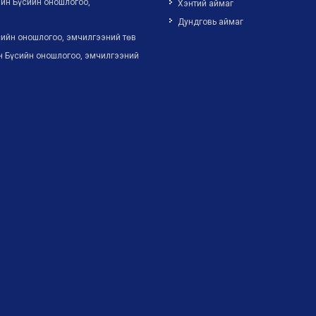
йн Бүсийн оношлогоо,
Хэнтий аймаг
Дундговь аймаг
ийн оношлогоо, эмчилгээний төв
н Бүсийн оношлогоо, эмчилгээний