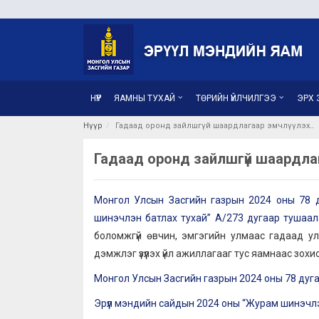
НҮҮР
ЯАМНЫ ТУХАЙ
ТӨРИЙН ҮЙЛЧИЛГЭЭ
ЭРХ З
Нүүр
Гадаад оронд зайлшгүй шаардлагаар эмчлүүлэх
Гадаад оронд зайлшгүй шаардлаг
Монгол Улсын Засгийн газрын 2024 оны 78 д
шинэчлэн батлах тухай” А/273 дугаар тушаа
боломжгүй өвчин, эмгэгийн улмаас гадаад улс
дэмжлэг үзүүлэх үйл ажиллагааг тус яамнаас зохи
Монгол Улсын Засгийн газрын 2024 оны 78 дугаа
Эрүүл мэндийн сайдын 2024 оны “Журам шинэчлэ