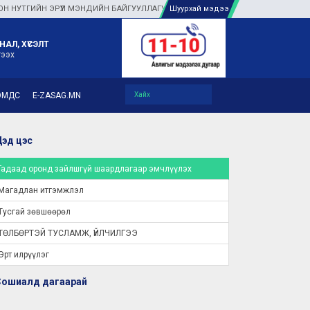
ГИЙН ЭРҮҮЛ МЭНДИЙН БАЙГУУЛЛАГУУДАД ТУЛГАМДАЖ БУЙ АСУУДЛЫГ ГАЗАР 
Шуурхай мэдээ
НАЛ, ХҮСЭЛТ
гээх
ЭМДС
E-ZASAG.MN
эд цэс
Гадаад оронд зайлшгүй шаардлагаар эмчлүүлэх
Магадлан итгэмжлэл
Тусгай зөвшөөрөл
ТӨЛБӨРТЭЙ ТУСЛАМЖ, ҮЙЛЧИЛГЭЭ
Эрт илрүүлэг
Сошиалд дагаарай