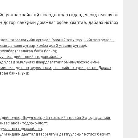
йн улмаас зайлшгүй шаардлагаар гадаад улсад эмчлүүлсэн
 дотор санхүүгийн дэмжлэг хүссэн хүсэлтээ, дараах нотлох
дсэн төлөөлөгчийн өргөдөл (өвчний товч түүх, нийт зарцуулсан
ийн дансны дугаар, холбогдох 2 утасны дугаар);
хуулбар (лавлагаа байж болно);
үүл мэндийн төвийн тодорхойлолт;
ад улсад эмчлүүлэх шаардлагатайг эмчлүүлэхээс өмнө
иссын дүгнэлт, хурлын тэмдэглэлийг эх хувиар өгнө.
Дараах
ан байна. Үүнд:
эдийн хувьд Эрүүл мэндийн хөгжлийн төвийн Эс, эд, эрхтнийг
анаас авсан тодорхойлолт;
ууллагын тодорхойлолт;
үл мэндийн даатгалд тасралтгүй даатгуулсныг нотлох баримт