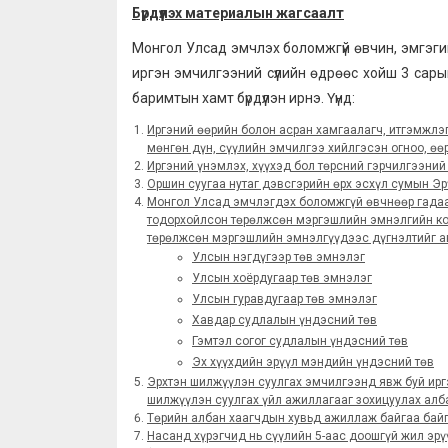
Бүрдүүлэх материалын жагсаалт
Монгол Улсад эмчлэх боломжгүй өвчин, эмгэги
иргэн эмчилгээний сүүлийн өдрөөс хойш 3 сарын
баримтын хамт бүрдүүлэн ирнэ. Үүнд:
Иргэний өөрийн болон асран хамгаалагч, итгэмжлэг
мөнгөн дүн, сүүлийн эмчилгээ хийлгэсэн огноо, өөр
Иргэний үнэмлэх, хүүхэд бол төрсний гэрчилгээний 
Оршин суугаа нутаг дэвсгэрийн өрх эсхүл сумын Эр
Монгол Улсад эмчлэгдэх боломжгүй өвчнөөр гада
тодорхойлсон төрөлжсөн мэргэшлийн эмнэлгийн ком
төрөлжсөн мэргэшлийн эмнэлгүүдээс дүгнэлтийг авс
Улсын нэгдүгээр төв эмнэлэг
Улсын хоёрдугаар төв эмнэлэг
Улсын гуравдугаар төв эмнэлэг
Хавдар судлалын үндэсний төв
Гэмтэл согог судлалын үндэсний төв
Эх хүүхдийн эрүүл мэндийн үндэсний төв
Эрхтэн шилжүүлэн суулгах эмчилгээнд явж буй ирг
шилжүүлэн суулгах үйл ажиллагааг зохицуулах алб
Төрийн албан хаагчдын хувьд ажиллаж байгаа байг
Насанд хүрэгчид нь сүүлийн 5-аас доошгүй жил эрү