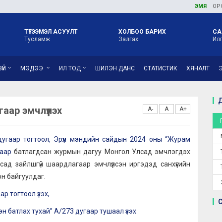
ЭМЯ
ОРОН НУТ
ТҮГЭЭМЭЛ АСУУЛТ
ХОЛБОО БАРИХ
СА
Тусламж
Залгах
Ил
ҮЙ
МЭДЭЭ
ИЛ ТОД
ШИЛЭН ДАНС
СТАТИСТИК
ХЯНАЛТ
Д
аар эмчлүүлэх
A-
A
A+
угаар тогтоол
,
Эрүүл мэндийн сайдын 2024 оны “Журам
лаар
батлагдсан журмын дагуу Монгол Улсад эмчлэгдэх
ад зайлшгүй шаардлагаар эмчлүүлсэн иргэдэд санхүүгийн
он байгуулдаг.
р тогтоол үзэх
,
н батлах тухай” А/273 дугаар тушаал үзэх