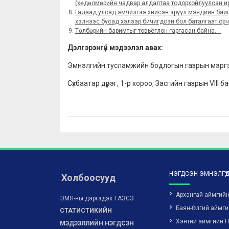
(хөдөлмөрийн чадвар алдалтаа тодорхойлуулсан ир
Гадаад улсад эмчилгээ хийсэн эрүүл мэндийн байгу
хэлнээс бусад хэлээр бичигдсэн бол баталгаат орч
Төлбөрийн баримтыг товьёглон гаргасан байна.
Дэлгэрэнгүй мэдээлэл авах:
Эмнэлгийн тусламжийн бодлогын газрын мэрг
Сүхбаатар дүүрэг, 1-р хороо, Засгийн газрын VIII 
НЭГДСЭН ЭМНЭЛГҮҮ
Холбоосууд
Архангай аймгий
ЭМЯ-ны дэргэдэх ТАЗСЗ
Баян-Өлгий аймги
СТАТИСТИКИЙН
Хэнтий аймгийн 
МЭДЭЭЛЛИЙН НЭГДСЭН