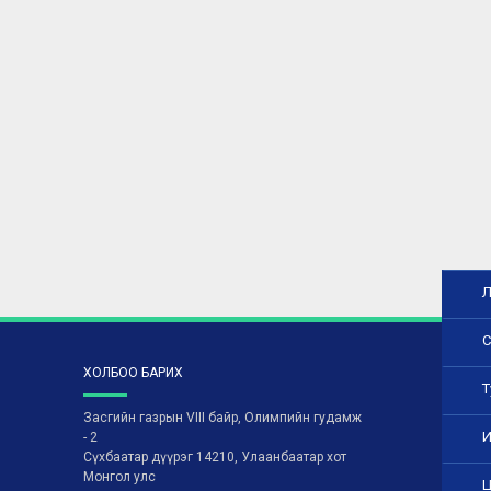
Л
С
ХОЛБОО БАРИХ
Т
Засгийн газрын VIII байр, Олимпийн гудамж
И
- 2
Сүхбаатар дүүрэг 14210, Улаанбаатар хот
Монгол улс
Ц