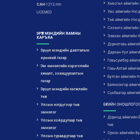
Хөвсгөл аймгийн
САН
-1212.mn
Увс аймгийн Нэг
LICEMED
Төв аймгийн Нэг
Сэлэнгэ аймгийн
ЭРҮҮЛ МЭНДИЙН ЯАМНЫ
Завхан аймгийн 
ХАРЪЯА
Дорноговь аймги
Эрүүл мэндийн даатгалын
Дархан-Уул аймг
ерөнхий газар
Говьсүмбэр аймг
Эм эмнэлгийн хэрэгслийн
Говь-Алтай аймги
хяналт, зохицуулалтын
Булган аймгийн Н
газар
Баянхонгор аймг
Эрүүл мэндийн хөгжлийн
Сүхбаатар аймгий
төв
БҮСИЙН ОНОШЛОГОО
Улсын нэгдүгээр төв
эмнэлэг
Дорнод аймгийн 
Улсын хоёрдугаар төв
төв
эмнэлэг
Орхон аймгийн Бү
Улсын гуравдугаар төв