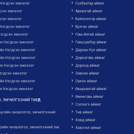
 Нэгдсэн эмнэлэг
Сүхбаатар аймаг
дсэн эмнэлэг
Архангай аймаг
дсэн эмнэлэг
Баянхонгор аймаг
 Нэгдсэн эмнэлэг
Булган аймаг
Нэгдсэн эмнэлэг
Говь-Алтай аймаг
йн Нэгдсэн эмнэлэг
Говьсүмбэр аймаг
ийн Нэгдсэн эмнэлэг
Дархан-Уул аймаг
ийн Нэгдсэн эмнэлэг
Дорноговь аймаг
йн Нэгдсэн эмнэлэг
Дорнод аймаг
эгдсэн эмнэлэг
Завхан аймаг
ийн Нэгдсэн эмнэлэг
Орхон аймаг
н Нэгдсэн эмнэлэг
Өвөрхангай аймаг
Өмнөговь аймаг
, ЭМЧИЛГЭЭНИЙ ТӨВҮҮД
Сэлэнгэ аймаг
Бүсийн оношлогоо, эмчилгээний
Төв аймаг
Ховд аймаг
сийн оношлогоо, эмчилгээний төв
Хөвсгөл аймаг