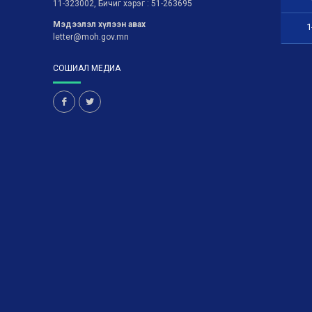
11-323002, Бичиг хэрэг : 51-263695
Мэдээлэл хүлээн авах
1
letter@moh.gov.mn
СОШИАЛ МЕДИА