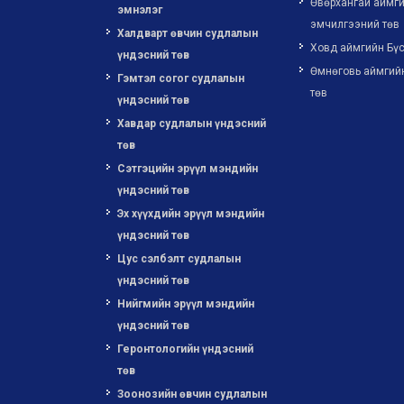
Өвөрхангай аймги
эмнэлэг
эмчилгээний төв
Халдварт өвчин судлалын
Ховд аймгийн Бүс
үндэсний төв
Өмнөговь аймгий
Гэмтэл согог судлалын
төв
үндэсний төв
Хавдар судлалын үндэсний
төв
Сэтгэцийн эрүүл мэндийн
үндэсний төв
Эх хүүхдийн эрүүл мэндийн
үндэсний төв
Цус сэлбэлт судлалын
үндэсний төв
Нийгмийн эрүүл мэндийн
үндэсний төв
Геронтологийн үндэсний
төв
Зоонозийн өвчин судлалын