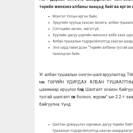
төрийн жинхэнэ албаны нөөцөд байгаа иргэн 
Монгол Улсын иргэн байх;
Эрүүгийн хуульд заасан авлига, албан тушаал
Сэтгэцийн өвчин, эмгэггүй;
Хуулийн дагуу цэргийн жинхэнэ алба хаах үүрэ
Албан тушаалын тодорхойлолтод заасан шаард
Энэ зард тавигдсан “Төрийн албаны тусгай ша
танилцсан байх.
Уг албан тушаалын сонгон шалгаруулалта
мөн ТӨРИЙН УДИРДАХ АЛБАН ТУШААЛТНЫ 
цахимаар ирүүлэх бөгөөд Шалгалт зохион байгу
тусгай шалгалт өгөх болзол, журам”-ын 2.2-
байгуулна. Үүнд:
Шатлан дэвшүүлэх зарчмын дагуу төрийн байг
тушаалын тодорхойлолтод заасан шаардлагыг 