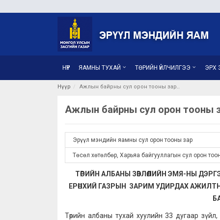
НҮҮР
ЯАМНЫ ТУХАЙ
ТӨРИЙН ҮЙЛЧИЛГЭЭ
ЭРХ З
Нүүр
Ажлын байрны сул орон тооны зар
Ажлын байрны сул орон тооны 
Эрүүл мэндийн яамны сул орон тооны зар
Төсөл хөтөлбөр, Харьяа байгууллагын сул орон тоо
ТӨРИЙН АЛБАНЫ ЗӨВЛӨЛИЙН ЭМЯ-НЫ ДЭРГ
ЕРӨНХИЙ ГАЗРЫН ЗАРИМ УДИРДАХ АЖИЛТНЫ
Б
Төрийн албаны тухай хуулийн 33 дугаар зүйл,