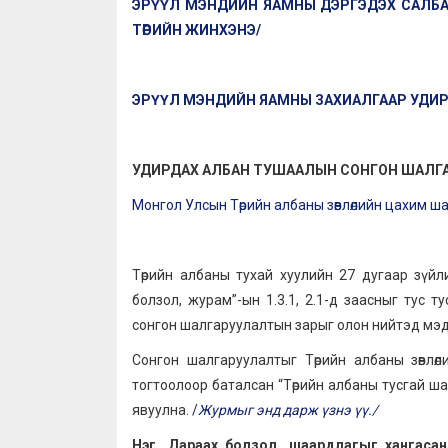
ЭРҮҮЛ МЭНДИЙН ЯАМНЫ ДЭРГЭДЭХ САЛБАР
ТӨРИЙН ЖИНХЭНЭ/
ЭРҮҮЛ МЭНДИЙН ЯАМНЫ ЗАХИАЛГААР УДИР
УДИРДАХ АЛБАН ТУШААЛЫН СОНГОН ШАЛГ
Монгол Улсын Төрийн албаны зөвлөлийн цахим ша
Төрийн албаны тухай хуулийн 27 дугаар зүйлий
болзол, журам”-ын 1.3.1, 2.1-д заасныг тус т
сонгон шалгаруулалтын зарыг олон нийтэд мэ
Сонгон шалгаруулалтыг Төрийн албаны зөвлө
тогтоолоор баталсан “Төрийн албаны тусгай шал
явуулна.
/
Журмыг энд дарж үзнэ үү./
Нэг. Дараах болзол, шаардлагыг хангасан