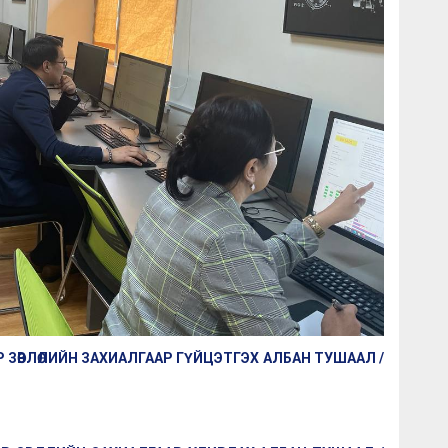
ЗӨВЛӨЛИЙН ЗАХИАЛГААР ГҮЙЦЭТГЭХ АЛБАН ТУШААЛ /