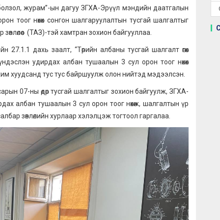
х болзол, журам”-ын дагуу ЗГХА-Эрүүл мэндийн даатгалын
рон тоог нөхөх сонгон шалгаруулалтын тусгай шалгалтыг
зөвлөлөөс (ТАЗ)-тэй хамтран зохион байгууллаа.
н 27.1.1 дахь заалт, “Төрийн албаны тусгай шалгалт өгөх
 үндэслэн удирдах албан тушаалын 3 сул орон тоог нөхөх
им хуудсанд тус тус байршуулж олон нийтэд мэдээлсэн.
арын 07-ны өдөр тусгай шалгалтыг зохион байгуулж, ЗГХА-
дах албан тушаалын 3 сул орон тоог нөхөж, шалгалтын үр
салбар зөвлөлийн хурлаар хэлэлцэж тогтоол гаргалаа.