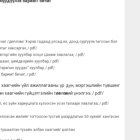
 бүрдүүлэх баримт бичиг
иг /диплом/ Хэрэв гадаад улсад их, дээд сургууль төгссөн бол
ыг хавсаргах; /.pdf/
эр/-ийн хуулбар эсхүл Цахим лавлагаа, /.pdf/
аал, шийдвэрийн хуулбар; /.pdf/
арагын хуудас” хуулбар; /.pdf/
аримт бичиг; /.pdf/
н хаагчийн үйл ажиллагааны үр дүн, мэргэшлийн түвшинг
 хаагчийн гүйцэтгэлийн төлөвлөгөөний үнэлгээ; /.pdf/
 ёс зүйн хариуцлага хүлээсэн эсэх талаарх лавлагаа; /.pdf/
жилласан жилийг тогтоосон тусгай шаардлагын 50 хувийг хангасан
 тушаалтан тухайн албан хаагчийг шатлан