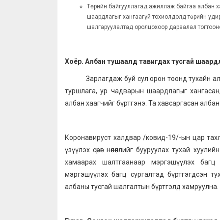
Төрийн байгууллагад ажиллаж байгаа албан х
шаардлагыг хангаагүй тохиолдолд төрийн удир
шалгаруулалтад оролцохоор дараалал тогтоон
Хоёр. Албан тушаалд тавигдах тусгай шаард
Зарлагдаж буй сул орон тоонд тухайн а
туршлага, ур чадварын шаардлагыг хангасан
албан хаагчийг бүртгэнэ. Та хавсаргасан алба
Коронавируст халдвар /ковид-19/-ын цар тахл
үзүүлэх сөрөг нөлөөллийг бууруулах тухай хуули
хамаарах шалтгаанаар мэргэшүүлэх багц с
мэргэшүүлэх багц сургалтад бүртгэгдсэн ту
албаны тусгай шалгалтын бүртгэлд хамруулна.