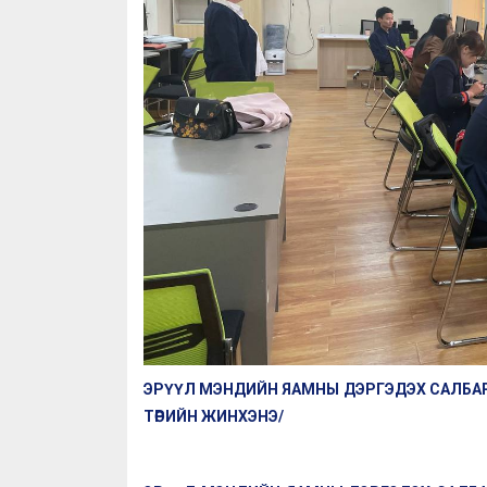
ЭРҮҮЛ МЭНДИЙН ЯАМНЫ ДЭРГЭДЭХ САЛБАР 
ТӨРИЙН ЖИНХЭНЭ/