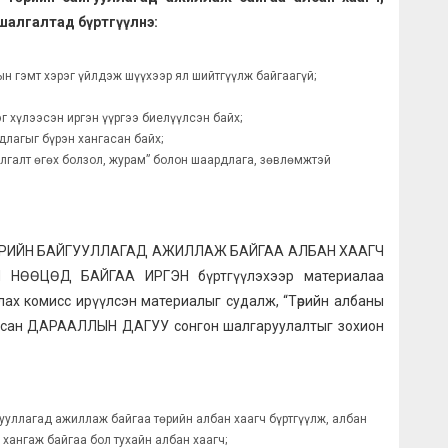
шалгалтад бүртгүүлнэ:
ын гэмт хэрэг үйлдэж шүүхээр ял шийтгүүлж байгаагүй;
г хүлээсэн иргэн үүргээ биелүүлсэн байх;
лагыг бүрэн хангасан байх;
лгалт өгөх болзол, журам” болон шаардлага, зөвлөмжтэй
д ТӨРИЙН БАЙГУУЛЛАГАД АЖИЛЛАЖ БАЙГАА АЛБАН ХААГЧ
НӨӨЦӨД БАЙГАА ИРГЭН бүртгүүлэхээр материалаа
улах комисс ирүүлсэн материалыг судалж, “Төрийн албаны
т заасан ДАРААЛЛЫН ДАГУУ сонгон шалгаруулалтыг зохион
ууллагад ажиллаж байгаа төрийн албан хаагч бүртгүүлж, албан
хангаж байгаа бол тухайн албан хаагч;