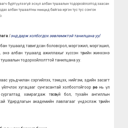
аагч бүртгүүлээгүй эсхүл албан тушаалын тодорхойлолтод заасан
дах албан тушаалтны нөөцөд байгаа иргэн тус тус сонгон
о.
лага
/
энд дарж холбогдох зөвлөмжтэй танилцана уу
/
лбан тушаалд тавигдсан боловсрол, мэргэжил, мэргэшил,
, энэ албан тушаалд ажиллахыг хүссэн төрийн жинхэнэ
н тушаалын тодорхойлолттой танилцана уу.
аас урьдчилан сэргийлэх, тэмцэх, нийгэм, эдийн засагт
йн үйлчлэх хугацааг сунгасантай холбоотойгоор өөрөөс нь үл
ургалтад хамрагдаж төгсөөгүй бол, тухайн ангиллын
хай Удирдлагын академийн лавлагааг үндэслэж төрийн