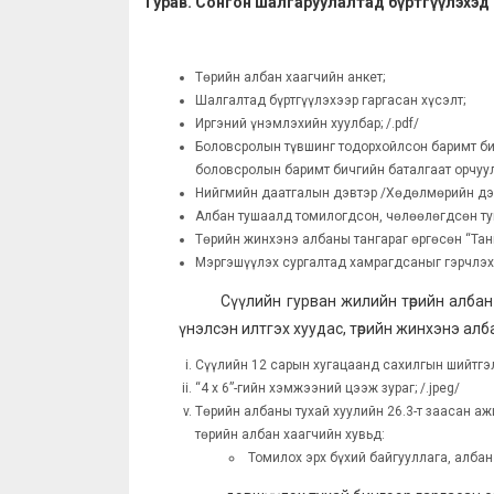
Гурав. Сонгон шалгаруулалтад бүртгүүлэхэд
Төрийн албан хаагчийн анкет;
Шалгалтад бүртгүүлэхээр гаргасан хүсэлт;
Иргэний үнэмлэхийн хуулбар; /.pdf/
Боловсролын түвшинг тодорхойлсон баримт бич
боловсролын баримт бичгийн баталгаат орчуулг
Нийгмийн даатгалын дэвтэр /Хөдөлмөрийн дэвт
Албан тушаалд томилогдсон, чөлөөлөгдсөн туш
Төрийн жинхэнэ албаны тангараг өргөсөн “Танг
Мэргэшүүлэх сургалтад хамрагдсаныг гэрчлэх б
Сүүлийн гурван жилийн төрийн алба
үнэлсэн илтгэх хуудас, төрийн жинхэнэ албан
Сүүлийн 12 сарын хугацаанд сахилгын шийтгэл,
“4 х 6”-гийн хэмжээний цээж зураг; /.jpeg/
Төрийн албаны тухай хуулийн 26.3-т заасан а
төрийн албан хаагчийн хувьд:
Томилох эрх бүхий байгууллага, албан