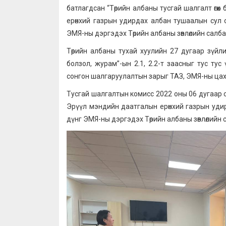
батлагдсан “Төрийн албаны тусгай шалгалт өгө
ерөнхий газрын удирдах албан тушаалын сул о
ЭМЯ-ны дэргэдэх Төрийн албаны зөвлөлийн салбар 
Төрийн албаны тухай хуулийн 27 дугаар зүйлий
болзол, журам”-ын 2.1, 2.2-т заасныг тус тус
сонгон шалгаруулалтын зарыг ТАЗ, ЭМЯ-ны цах
Тусгай шалгалтын комисс 2022 оны 06 дугаар с
Эрүүл мэндийн даатгалын ерөнхий газрын удир
дүнг ЭМЯ-ны дэргэдэх Төрийн албаны зөвлөлийн 