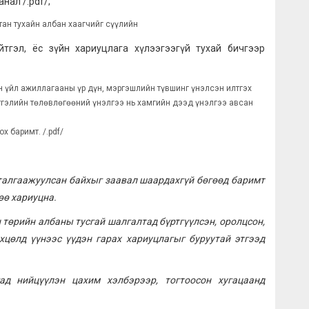
нал /.pdf/;
тан тухайн албан хаагчийг сүүлийн
тгэл, ёс зүйн хариуцлага хүлээгээгүй тухай бичгээр
 үйл ажиллагааны үр дүн, мэргэшлийн түвшинг үнэлсэн илтгэх
тгэлийн төлөвлөгөөний үнэлгээ нь хамгийн дээд үнэлгээ авсан
 баримт. /.pdf/
талгаажуулсан байхыг заавал шаардахгүй бөгөөд баримт
өө хариуцна.
 төрийн албаны тусгай шалгалтад бүртгүүлсэн, оролцсон,
хцөлд үүнээс үүдэн гарах хариуцлагыг буруутай этгээд
ад нийцүүлэн цахим хэлбэрээр, тогтоосон хугацаанд