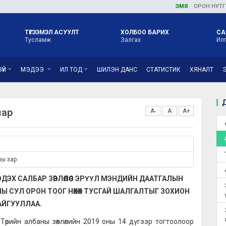
ЭМЯ
ОРОН НУТГИЙН ЭРҮҮЛ М
ТҮГЭЭМЭЛ АСУУЛТ
ХОЛБОО БАРИХ
СА
Тусламж
Залгах
Ил
ҮЙ
МЭДЭЭ
ИЛ ТОД
ШИЛЭН ДАНС
СТАТИСТИК
ХЯНАЛТ
Д
зар
A-
A
A+
ны зар
ЭДЭХ САЛБАР ЗӨВЛӨЛӨӨС ЭРҮҮЛ МЭНДИЙН ДААТГАЛЫН
 СУЛ ОРОН ТООГ НӨХӨХ ТУСГАЙ ШАЛГАЛТЫГ ЗОХИОН
АЙГУУЛЛАА.
 Төрийн албаны зөвлөлийн 2019 оны 14 дүгээр тогтоолоор