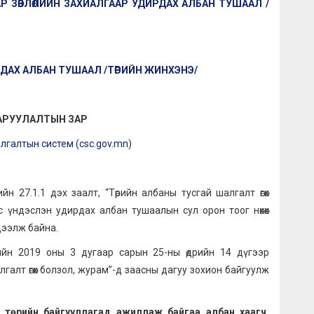
 ЗӨВЛӨЛИЙН ЗАХИАЛГААР УДИРДАХ АЛБАН ТУШААЛ /
ДАХ АЛБАН ТУШААЛ /ТӨРИЙН ЖИНХЭНЭ/
АРУУЛАЛТЫН ЗАР
лгалтын систем (csc.gov.mn)
н 27.1.1 дэх заалт, “Төрийн албаны тусгай шалгалт өгөх
ус үндэслэн удирдах албан тушаалын сул орон тоог нөхөх
дээлж байна.
лийн 2019 оны 3 дугаар сарын 25-ны өдрийн 14 дүгээр
галт өгөх болзол, журам”-д заасны дагуу зохион байгуулж
 төрийн байгууллагад ажиллаж байгаа албан хаагч,