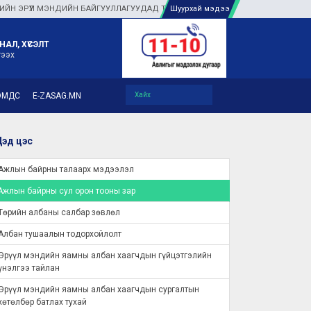
ЭНДИЙН БАЙГУУЛЛАГУУДАД ТУЛГАМДАЖ БУЙ АСУУДЛЫГ ГАЗАР ДЭЭР НЬ ШУУР
Шуурхай мэдээ
НАЛ, ХҮСЭЛТ
гээх
ЭМДС
E-ZASAG.MN
эд цэс
Ажлын байрны талаарх мэдээлэл
Ажлын байрны сул орон тооны зар
Төрийн албаны салбар зөвлөл
Албан тушаалын тодорхойлолт
Эрүүл мэндийн яамны албан хаагчдын гүйцэтгэлийн
үнэлгээ тайлан
Эрүүл мэндийн яамны албан хаагчдын сургалтын
хөтөлбөр батлах тухай