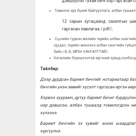
дэвшүүлэх тухай бичгээр гаргасан са
Томилох эрх бүхий байгууллага, албан тушаал
12 сарын хугацаанд сахилгын ший
гаргасан лавлагаа /.pdf/;
Сүүлийн гурван жилийн төрийн албан хаагчийн
хуудас, төрийн жинхэнэ албан хаагчийн гүйцэ
байх /A, B, БҮРЭН ХАНГАЛТТАЙ/;
Хөгжлийн бэрхшээлтэй иргэний хувьд холбогдох
Тайлбар:
Дээр дурдсан баримт бичгийг нотариатаар ба
бичгийн үнэн зөвийг хүсэлт гаргасан иргэн өөр
Хэрвээ хуурамч, дутуу баримт бичиг бүрдүүлэн
нэр дэвшсэн, албан тушаалд томилогдсон нө
хүлээнэ.
Баримт бичгийн эх хувийг зохих шаардлаг
хүргүүлнэ.