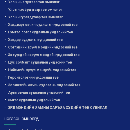
Улсын нэгдүгээр төв эмнэлэг
Улсын хоёрдугаар төв эмнэлэг
Улсын гуравдугаар төв эмнэлэг
Халдварт өвчин судлалын үндэсний төв
Гэмтэл согог судлалын үндэсний төв
Хавдар судлалын үндэсний төв
Сэтгэцийн эрүүл мэндийн үндэсний төв
Эх хүүхдийн эрүүл мэндийн үндэсний төв
Цус сэлбэлт судлалын үндэсний төв
Нийгмийн эрүүл мэндийн үндэсний төв
Геронтологийн үндэсний төв
Зоонозийн өвчин судлалын үндэсний төв
Арьс өвчин судлалын үндэсний төв
Эмгэг судлалын үндэсний төв
ЭРҮҮЛ МЭНДИЙН ЯАМНЫ ХАРЪЯА ХҮҮХДИЙН ТӨВ СУВИЛАЛ
НЭГДСЭН ЭМНЭЛГҮҮД