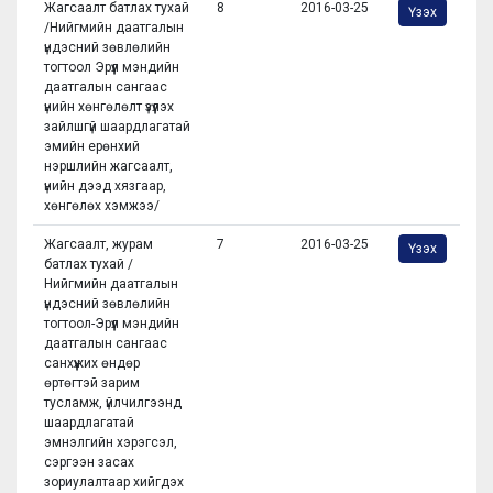
Жагсаалт батлах тухай
8
2016-03-25
Үзэх
/Нийгмийн даатгалын
үндэсний зөвлөлийн
тогтоол Эрүүл мэндийн
даатгалын сангаас
үнийн хөнгөлөлт үзүүлэх
зайлшгүй шаардлагатай
эмийн ерөнхий
нэршлийн жагсаалт,
үнийн дээд хязгаар,
хөнгөлөх хэмжээ/
Жагсаалт, журам
7
2016-03-25
Үзэх
батлах тухай /
Нийгмийн даатгалын
үндэсний зөвлөлийн
тогтоол-Эрүүл мэндийн
даатгалын сангаас
санхүүжих өндөр
өртөгтэй зарим
тусламж, үйлчилгээнд
шаардлагатай
эмнэлгийн хэрэгсэл,
сэргээн засах
зориулалтаар хийгдэх