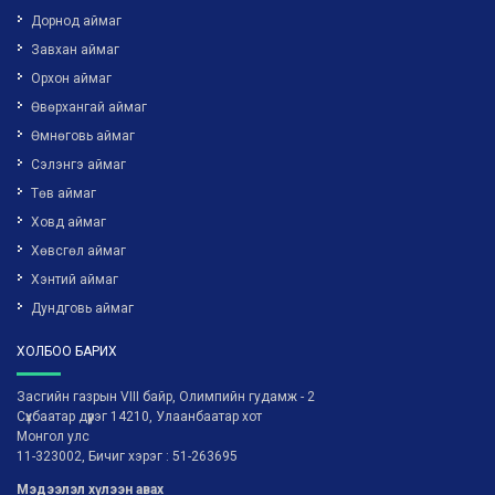
Дорнод аймаг
Завхан аймаг
Орхон аймаг
Өвөрхангай аймаг
Өмнөговь аймаг
Сэлэнгэ аймаг
Төв аймаг
Ховд аймаг
Хөвсгөл аймаг
Хэнтий аймаг
Дундговь аймаг
ХОЛБОО БАРИХ
Засгийн газрын VIII байр, Олимпийн гудамж - 2
Сүхбаатар дүүрэг 14210, Улаанбаатар хот
Монгол улс
11-323002, Бичиг хэрэг : 51-263695
Мэдээлэл хүлээн авах