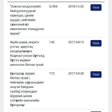
"Хэвлэл мэдээллийн
5/456
2018-12-25
Үзэх
байгууллагуудтай
харилцах, цахим
хуудас, нийгмийн
сүлжээний үйл
ажиллагааг зохицуулах
журам”
Ахуйн шавж, мэрэгч
143
2017-04-13
Үзэх
устгах, ариутгах,
халдваргүйжүүлэх
бодисыг улсын бүртгэлд
бүртгэх журмыг
шинэчлэн батлах тухай
Бүрэлдэхүүн, журам
173
2017-04-28
Үзэх
батлах тухай /
Нийгмийн эрүүл мэндийн
онцгой байдлын
салбар хоорондын
Шуурхай цахим
сэтгүүлийн зөвлөлийн
бүрэлдэхүүн/