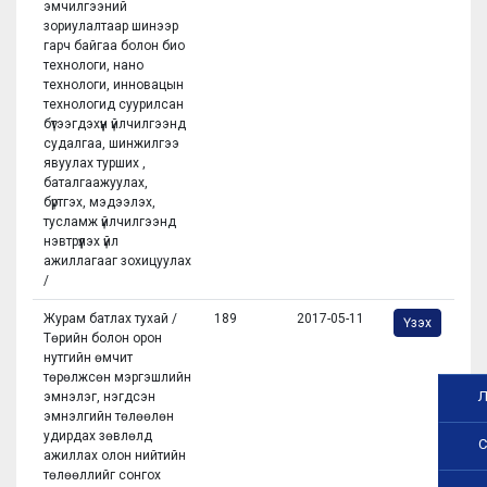
эмчилгээний
зориулалтаар шинээр
гарч байгаа болон био
технологи, нано
технологи, инновацын
технологид суурилсан
бүтээгдэхүүн үйлчилгээнд
судалгаа, шинжилгээ
явуулах турших ,
баталгаажуулах,
бүртгэх, мэдээлэх,
тусламж үйлчилгээнд
нэвтрүүлэх үйл
ажиллагааг зохицуулах
/
Журам батлах тухай /
189
2017-05-11
Үзэх
Төрийн болон орон
нутгийн өмчит
төрөлжсөн мэргэшлийн
Л
эмнэлэг, нэгдсэн
эмнэлгийн төлөөлөн
удирдах зөвлөлд
С
ажиллах олон нийтийн
төлөөллийг сонгох