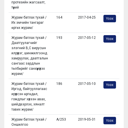
протезийн жагсаалт,
түүний
Журам батлах тухай /
164
2017-04-25
Үзэх
Их эмчийн тангараг
өргөх журам/
Журам батлах тухай /
193
2017-05-12
Үзэх
Даатгуулагчийг
элэгний В,С вирусын
илрүүлэг, шинжилгээнд
хамруулах, даатгалын
сангаас зардлын
төлбөрийг санхүүжүүлэх
журам/
Журам батлах тухай /
186
2017-05-10
Үзэх
Иргэд, байгууллагаас
ирүүлсэн өргөдөл,
гомдлыг хүлээн авах,
шийдвэрлэх, хяналт
тавих журам/
Журам батлах тухай /
А/253
2019-05-31
Үзэх
Оншилгоо