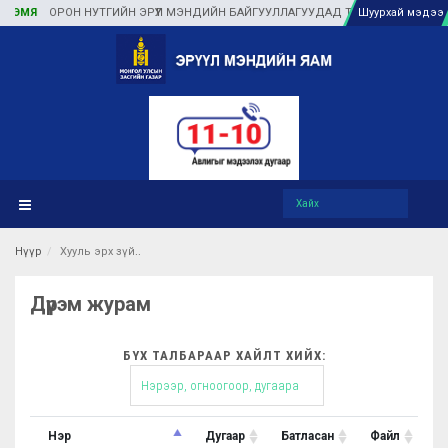
ЭМЯ
ОРОН НУТГИЙН ЭРҮҮЛ МЭНДИЙН БАЙГУУЛЛАГУУДАД ТУЛГАМДАЖ БУЙ АСУУ
Шуурхай мэдээ
Нүүр
Хууль эрх зүй
Дүрэм журам
БҮХ ТАЛБАРААР ХАЙЛТ ХИЙХ:
Нэр
Дугаар
Батласан
Файл