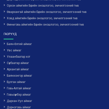
Орхон аймгийн Бүсийн оношлогоо, эмчилгээний төв
Өвөрхангай аймгийн Бүсийн оношлогоо, эмчилгээний төв
Ховд аймгийн Бүсийн оношлогоо, эмчилгээний төв
Өмнөговь аймгийн Бүсийн оношлогоо, эмчилгээний төв
ГАЗРУУД
Баян-Өлгий аймаг
Увс аймаг
Улаанбаатар хот
Сүхбаатар аймаг
Архангай аймаг
Баянхонгор аймаг
Булган аймаг
Говь-Алтай аймаг
Говьсүмбэр аймаг
Дархан-Уул аймаг
Дорноговь аймаг