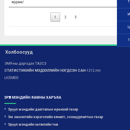
Т
журам/
И
1
2
3
Ц
1
Холбоосууд
ЭМЯ-ны дэргэдэх ТАЗСЗ
СТАТИСТИКИЙН МЭДЭЭЛЛИЙН НЭГДСЭН САН
-1212.mn
LICEMED
ЭРҮҮЛ МЭНДИЙН ЯАМНЫ ХАРЪЯА
Эрүүл мэндийн даатгалын ерөнхий газар
Эм эмнэлгийн хэрэгслийн хяналт, зохицуулалтын газар
Эрүүл мэндийн хөгжлийн төв