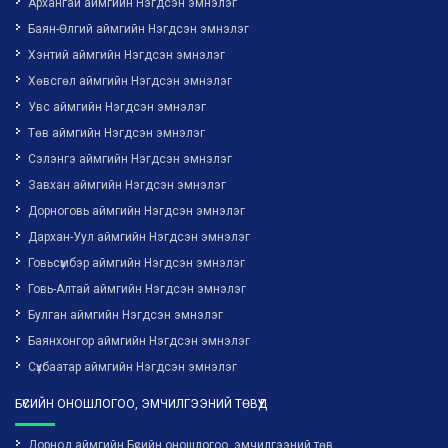
Архангай аймгийн Нэгдсэн эмнэлэг
Баян-Өлгий аймгийн Нэгдсэн эмнэлэг
Хэнтий аймгийн Нэгдсэн эмнэлэг
Хөвсгөл аймгийн Нэгдсэн эмнэлэг
Увс аймгийн Нэгдсэн эмнэлэг
Төв аймгийн Нэгдсэн эмнэлэг
Сэлэнгэ аймгийн Нэгдсэн эмнэлэг
Завхан аймгийн Нэгдсэн эмнэлэг
Дорноговь аймгийн Нэгдсэн эмнэлэг
Дархан-Уул аймгийн Нэгдсэн эмнэлэг
Говьсүмбэр аймгийн Нэгдсэн эмнэлэг
Говь-Алтай аймгийн Нэгдсэн эмнэлэг
Булган аймгийн Нэгдсэн эмнэлэг
Баянхонгор аймгийн Нэгдсэн эмнэлэг
Сүхбаатар аймгийн Нэгдсэн эмнэлэг
БҮСИЙН ОНОШЛОГОО, ЭМЧИЛГЭЭНИЙ ТӨВҮҮД
Дорнод аймгийн Бүсийн оношлогоо, эмчилгээний төв