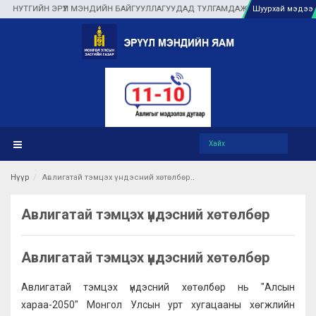
НУТГИЙН ЭРҮҮЛ МЭНДИЙН БАЙГУУЛЛАГУУДАД ТУЛГАМДАЖ БУЙ АСУУДЛЫГ ГАЗА
Шуурхай мэдээ
Нүүр
Авлигатай тэмцэх үндэсний хөтөлбөр
Авлигатай тэмцэх үндэсний хөтөлбөр
Авлигатай тэмцэх үндэсний хөтөлбөр
Авлигатай тэмцэх үндэсний хөтөлбөр нь "Алсын
хараа-2050" Монгол Улсын урт хугацааны хөгжлийн