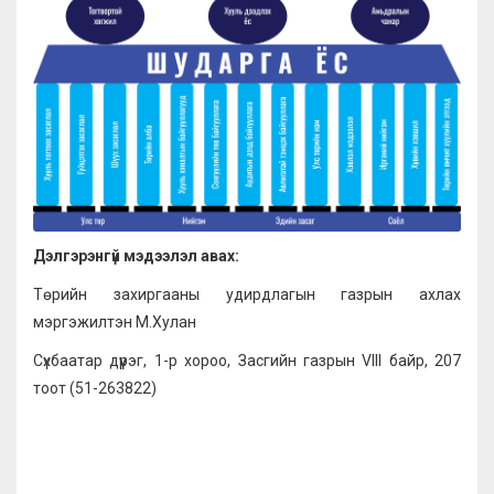
Дэлгэрэнгүй мэдээлэл авах:
Төрийн захиргааны удирдлагын газрын ахлах
мэргэжилтэн М.Хулан
Сүхбаатар дүүрэг, 1-р хороо, Засгийн газрын VIII байр, 207
тоот (51-263822)