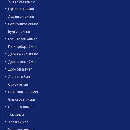
Улаанбаатар хот
Сүхбаатар аймаг
Архангай аймаг
Баянхонгор аймаг
Булган аймаг
Говь-Алтай аймаг
Говьсүмбэр аймаг
Дархан-Уул аймаг
Дорноговь аймаг
Дорнод аймаг
Завхан аймаг
Орхон аймаг
Өвөрхангай аймаг
Өмнөговь аймаг
Сэлэнгэ аймаг
Төв аймаг
Ховд аймаг
Хөвсгөл аймаг