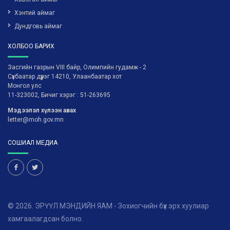
Хэнтий аймаг
Дундговь аймаг
ХОЛБОО БАРИХ
Засгийн газрын VIII байр, Олимпийн гудамж - 2
Сүхбаатар дүүрэг 14210, Улаанбаатар хот
Монгол улс
11-323002, Бичиг хэрэг : 51-263695
Мэдээлэл хүлээн авах
letter@moh.gov.mn
СОШИАЛ МЕДИА
© 2026. ЭРҮҮЛ МЭНДИЙН ЯАМ - Зохиогчийн бүх эрх хуулиар
хамгаалагдсан болно.