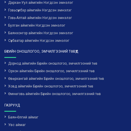
Дархан-Уул аймгийн Нэгдсэн эмнэлэг
Говьсүмбэр аймгийн Нэгдсэн эмнэлэг
Говь-Алтай аймгийн Нэгдсэн эмнэлэг
Булган аймгийн Нэгдсэн эмнэлэг
Баянхонгор аймгийн Нэгдсэн эмнэлэг
Сүхбаатар аймгийн Нэгдсэн эмнэлэг
БҮСИЙН ОНОШЛОГОО, ЭМЧИЛГЭЭНИЙ ТӨВҮҮД
Дорнод аймгийн Бүсийн оношлогоо, эмчилгээний төв
Орхон аймгийн Бүсийн оношлогоо, эмчилгээний төв
Өвөрхангай аймгийн Бүсийн оношлогоо, эмчилгээний төв
Ховд аймгийн Бүсийн оношлогоо, эмчилгээний төв
Өмнөговь аймгийн Бүсийн оношлогоо, эмчилгээний төв
ГАЗРУУД
Баян-Өлгий аймаг
Увс аймаг