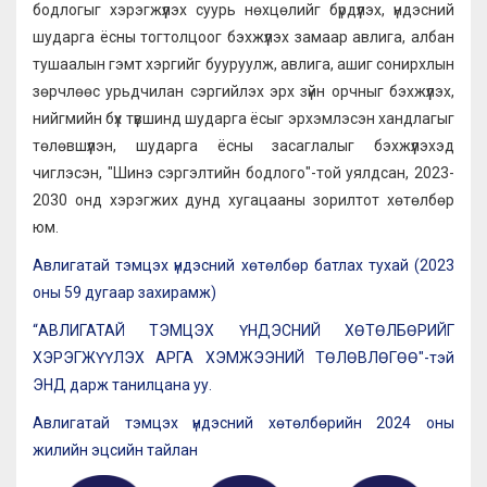
бодлогыг хэрэгжүүлэх суурь нөхцөлийг бүрдүүлэх, үндэсний
шударга ёсны тогтолцоог бэхжүүлэх замаар авлига, албан
тушаалын гэмт хэргийг бууруулж, авлига, ашиг сонирхлын
зөрчлөөс урьдчилан сэргийлэх эрх зүйн орчныг бэхжүүлэх,
нийгмийн бүх түвшинд шударга ёсыг эрхэмлэсэн хандлагыг
төлөвшүүлэн, шударга ёсны засаглалыг бэхжүүлэхэд
чиглэсэн, "Шинэ сэргэлтийн бодлого"-той уялдсан, 2023-
2030 онд хэрэгжих дунд хугацааны зорилтот хөтөлбөр
юм.
Авлигатай тэмцэх үндэсний хөтөлбөр батлах тухай (2023
оны 59 дугаар захирамж)
“АВЛИГАТАЙ ТЭМЦЭХ ҮНДЭСНИЙ ХӨТӨЛБӨРИЙГ
ХЭРЭГЖҮҮЛЭХ АРГА ХЭМЖЭЭНИЙ ТӨЛӨВЛӨГӨӨ"-тэй
ЭНД дарж танилцана уу.
Авлигатай тэмцэх үндэсний хөтөлбөрийн 2024 оны
жилийн эцсийн тайлан