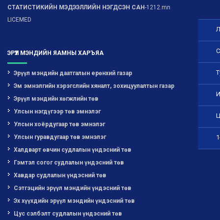
СТАТИСТИКИЙН МЭДЭЭЛЛИЙН НЭГДСЭН САН
-1212.mn
LICEMED
Л
С
ЭРҮҮЛ МЭНДИЙН ЯАМНЫ ХАРЪЯА
Т
Эрүүл мэндийн даатгалын ерөнхий газар
Эм эмнэлгийн хэрэгслийн хяналт, зохицуулалтын газар
И
Эрүүл мэндийн хөгжлийн төв
Улсын нэгдүгээр төв эмнэлэг
Ц
Улсын хоёрдугаар төв эмнэлэг
Улсын гуравдугаар төв эмнэлэг
1
Халдварт өвчин судлалын үндэсний төв
Гэмтэл согог судлалын үндэсний төв
Хавдар судлалын үндэсний төв
Сэтгэцийн эрүүл мэндийн үндэсний төв
Эх хүүхдийн эрүүл мэндийн үндэсний төв
Цус сэлбэлт судлалын үндэсний төв