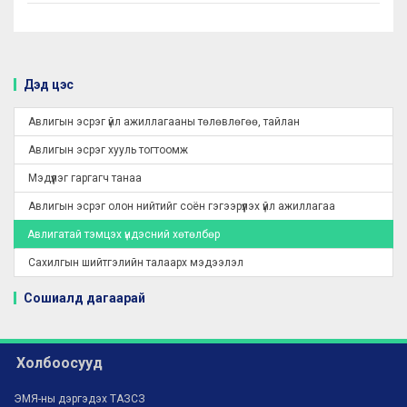
Дэд цэс
Авлигын эсрэг үйл ажиллагааны төлөвлөгөө, тайлан
Авлигын эсрэг хууль тогтоомж
Мэдүүлэг гаргагч танаа
Авлигын эсрэг олон нийтийг соён гэгээрүүлэх үйл ажиллагаа
Авлигатай тэмцэх үндэсний хөтөлбөр
Сахилгын шийтгэлийн талаарх мэдээлэл
Сошиалд дагаарай
Холбоосууд
ЭМЯ-ны дэргэдэх ТАЗСЗ