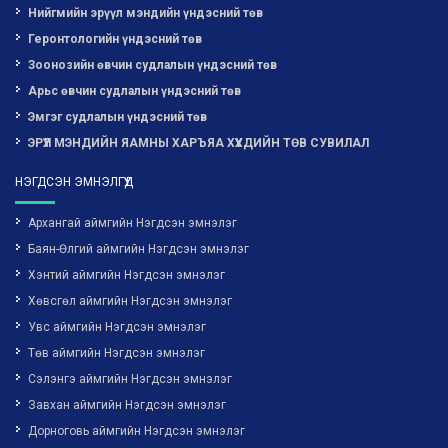
Нийгмийн эрүүл мэндийн үндэсний төв
Геронтологийн үндэсний төв
Зоонозийн өвчин судлалын үндэсний төв
Арьс өвчин судлалын үндэсний төв
Эмгэг судлалын үндэсний төв
ЭРҮҮЛ МЭНДИЙН ЯАМНЫ ХАРЪЯА ХҮҮХДИЙН ТӨВ СУВИЛАЛ
НЭГДСЭН ЭМНЭЛГҮҮД
Архангай аймгийн Нэгдсэн эмнэлэг
Баян-Өлгий аймгийн Нэгдсэн эмнэлэг
Хэнтий аймгийн Нэгдсэн эмнэлэг
Хөвсгөл аймгийн Нэгдсэн эмнэлэг
Увс аймгийн Нэгдсэн эмнэлэг
Төв аймгийн Нэгдсэн эмнэлэг
Сэлэнгэ аймгийн Нэгдсэн эмнэлэг
Завхан аймгийн Нэгдсэн эмнэлэг
Дорноговь аймгийн Нэгдсэн эмнэлэг