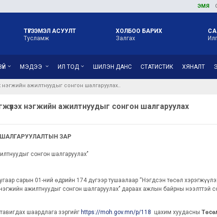
ЭМЯ
ОРОН НУ
ТҮГЭЭМЭЛ АСУУЛТ
ХОЛБОО БАРИХ
СА
Тусламж
Залгах
Ил
ҮЙ
МЭДЭЭ
ИЛ ТОД
ШИЛЭН ДАНС
СТАТИСТИК
ХЯНАЛТ
 нэгжийн ажилтнуудыг сонгон шалгаруулах
эгжүүлэх нэгжийн ажилтнуудыг сонгон шалгаруулах
ШАЛГАРУУЛАЛТЫН ЗАР
лтнуудыг сонгон шалгаруулах’’
угаар сарын 01-ний өдрийн 174 дүгээр тушаалаар “Нэгдсэн төсөл хэрэгжүүл
эгжийн ажилтнуудыг сонгон шалгаруулах’’ дараах ажлын байрны нээлттэй со
 тавигдах шаардлага зэргийг
https://moh.gov.mn/p/118
цахим хуудасны
Төсөл