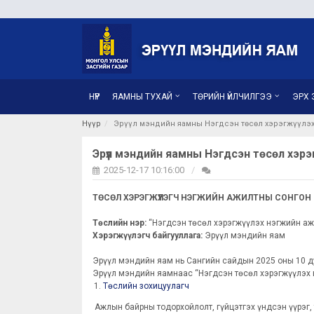
НҮҮР
ЯАМНЫ ТУХАЙ
ТӨРИЙН ҮЙЛЧИЛГЭЭ
ЭРХ З
Нүүр
Эрүүл мэндийн яамны Нэгдсэн төсөл хэрэгжүүлэх
Эрүүл мэндийн яамны Нэгдсэн төсөл хэр
2025-12-17 10:16:00
ТӨСӨЛ ХЭРЭГЖҮҮЛЭГЧ НЭГЖИЙН АЖИЛТНЫ
СОНГОН 
Төслийн нэр:
“Нэгдсэн төсөл хэрэгжүүлэх нэгжийн ажи
Хэрэгжүүлэгч байгууллага:
Эрүүл мэндийн яам
Эрүүл мэндийн яам нь Сангийн сайдын 2025 оны 10 д
Эрүүл мэндийн яамнаас “Нэгдсэн төсөл хэрэгжүүлэх н
Төслийн зохицуулагч
Ажлын байрны тодорхойлолт, гүйцэтгэх үндсэн үүрэг,