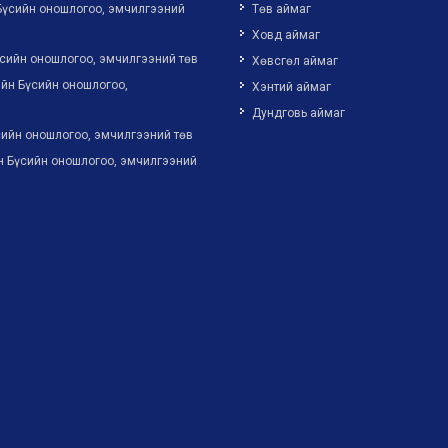
Бүсийн оношлогоо, эмчилгээний
Төв аймаг
Ховд аймаг
сийн оношлогоо, эмчилгээний төв
Хөвсгөл аймаг
йн Бүсийн оношлогоо,
Хэнтий аймаг
Дундговь аймаг
ийн оношлогоо, эмчилгээний төв
н Бүсийн оношлогоо, эмчилгээний