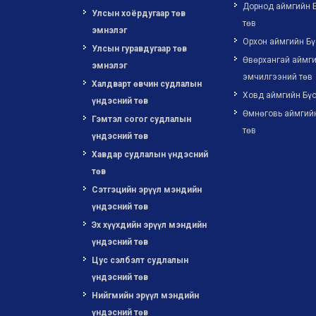
Дорнод аймгийн 
Улсын хоёрдугаар төв
төв
эмнэлэг
Орхон аймгийн Бү
Улсын гуравдугаар төв
Өвөрхангай аймги
эмнэлэг
эмчилгээний төв
Халдварт өвчин судлалын
Ховд аймгийн Бүс
үндэсний төв
Өмнөговь аймгий
Гэмтэл согог судлалын
төв
үндэсний төв
Хавдар судлалын үндэсний
төв
Сэтгэцийн эрүүл мэндийн
үндэсний төв
Эх хүүхдийн эрүүл мэндийн
үндэсний төв
Цус сэлбэлт судлалын
үндэсний төв
Нийгмийн эрүүл мэндийн
үндэсний төв