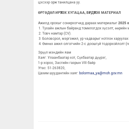
цэсээр орж танилцана уу.
ӨРГӨДӨЛ ИРҮҮЛЭХ ХУГАЦАА, БҮРДҮҮЛЭХ МАТЕРИАЛ
Ажилд орохыг сонирхогчид дараах материалыг
2025 
Тухайн ажлын байранд томилогдох хүсэлт, өөрийн мэ
Товч намтар (CV).
Боловсрол, мэргэжил, ур чадварыг нотлон харуулах
Өмнөх ажил олгогчийн 2-с доошгүй тодорхойлолт (ref
Эрүүл мэндийн яам
Хаяг: Улаанбаатар хот, Сүхбаатар дүүрэг,
1-р хороо, Засгийн газрын VIII байр
Утас: 51-263820,
Цахим шуудангийн хаяг:
bolormaa_ya@moh.gov.mn