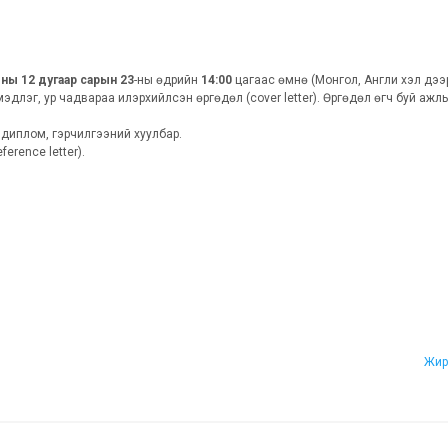
оны 12 дугаар сарын 23
-ны өдрийн
14:00
цагаас өмнө (Монгол, Англи хэл дээр
длэг, ур чадвараа илэрхийлсэн өргөдөл (cover letter). Өргөдөл өгч буй ажл
 диплом, гэрчилгээний хуулбар.
erence letter).
Жир