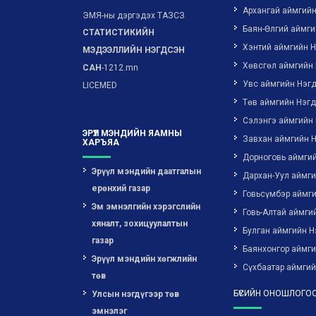
Архангай аймгий
ЭМЯ-ны дэргэдэх ТАЗСЗ
Баян-Өлгий аймги
СТАТИСТИКИЙН
Хэнтий аймгийн 
МЭДЭЭЛЛИЙН НЭГДСЭН
Хөвсгөл аймгийн
САН
-1212.mn
Увс аймгийн Нэг
LICEMED
Төв аймгийн Нэг
Сэлэнгэ аймгийн
ЭРҮҮЛ МЭНДИЙН ЯАМНЫ
Завхан аймгийн 
ХАРЪЯА
Дорноговь аймги
Эрүүл мэндийн даатгалын
Дархан-Уул аймг
ерөнхий газар
Говьсүмбэр аймг
Эм эмнэлгийн хэрэгслийн
Говь-Алтай аймги
хяналт, зохицуулалтын
Булган аймгийн Н
газар
Баянхонгор аймг
Эрүүл мэндийн хөгжлийн
Сүхбаатар аймгий
төв
БҮСИЙН ОНОШЛОГОО
Улсын нэгдүгээр төв
эмнэлэг