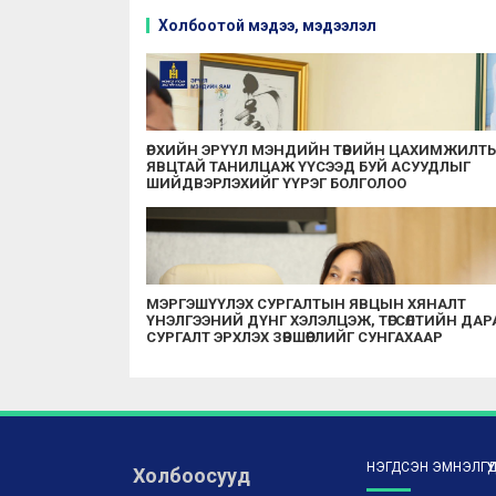
Холбоотой мэдээ, мэдээлэл
ӨРХИЙН ЭРҮҮЛ МЭНДИЙН ТӨВИЙН ЦАХИМЖИЛТ
ЯВЦТАЙ ТАНИЛЦАЖ ҮҮСЭЭД БУЙ АСУУДЛЫГ
ШИЙДВЭРЛЭХИЙГ ҮҮРЭГ БОЛГОЛОО
МЭРГЭШҮҮЛЭХ СУРГАЛТЫН ЯВЦЫН ХЯНАЛТ
ҮНЭЛГЭЭНИЙ ДҮНГ ХЭЛЭЛЦЭЖ, ТӨГСӨЛТИЙН ДАР
СУРГАЛТ ЭРХЛЭХ ЗӨВШӨӨРЛИЙГ СУНГАХААР
ШИЙДВЭРЛЭЛЭЭ
НЭГДСЭН ЭМНЭЛГҮҮ
Холбоосууд