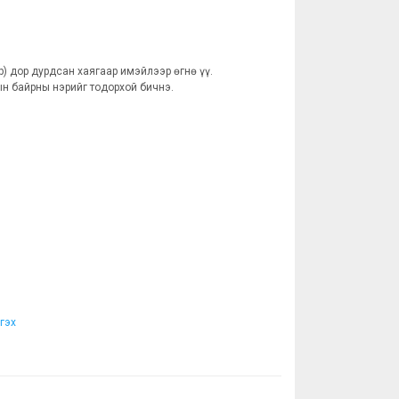
) дор дурдсан хаягаар имэйлээр өгнө үү.
ын байрны нэрийг тодорхой бичнэ.
гэх