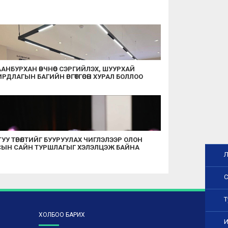
АНБУРХАН ӨВЧНӨӨС СЭРГИЙЛЭХ, ШУУРХАЙ
РДЛАГЫН БАГИЙН ӨРГӨТГӨСӨН ХУРАЛ БОЛЛОО
УУ ТӨРӨЛТИЙГ БУУРУУЛАХ ЧИГЛЭЛЭЭР ОЛОН
СЫН САЙН ТУРШЛАГЫГ ХЭЛЭЛЦЭЖ БАЙНА
Л
С
Т
ХОЛБОО БАРИХ
И