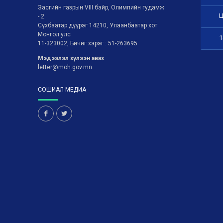
Засгийн газрын VIII байр, Олимпийн гудамж
Ц
- 2
Сүхбаатар дүүрэг 14210, Улаанбаатар хот
Монгол улс
1
11-323002, Бичиг хэрэг : 51-263695
Мэдээлэл хүлээн авах
letter@moh.gov.mn
СОШИАЛ МЕДИА