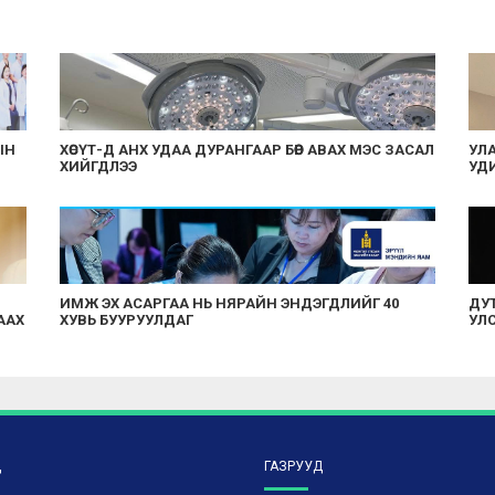
ЫН
ХӨСҮТ-Д АНХ УДАА ДУРАНГААР БӨӨР АВАХ МЭС ЗАСАЛ
УЛА
ХИЙГДЛЭЭ
УДИ
ИМЖ ЭХ АСАРГАА НЬ НЯРАЙН ЭНДЭГДЛИЙГ 40
ДУТ
ААХ
ХУВЬ БУУРУУЛДАГ
УЛ
Д
ГАЗРУУД