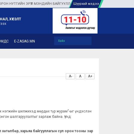
ТГИЙН ЭРҮҮЛ МЭНДИЙН БАЙГУУЛЛАГУУДАД ТУЛГАМДАЖ БУЙ АСУУДЛЫГ ГАЗАР
Шуурхай мэдээ
НАЛ, ХҮСЭЛТ
гээх
ЭМДС
E-ZASAG.MN
A-
A
A+
эх нэгжийн шилжихэд мөрдөх түр журам”-ыг үндэслэн
нгон шалгаруулалтыг зарлаж байна. Үүнд:
 хөтөлбөр, харьяа байгууллагын сул орон тооны зар