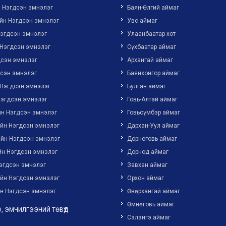
н Нэгдсэн эмнэлэг
Баян-Өлгий аймаг
йн Нэгдсэн эмнэлэг
Увс аймаг
Нэгдсэн эмнэлэг
Улаанбаатар хот
 Нэгдсэн эмнэлэг
Сүхбаатар аймаг
дсэн эмнэлэг
Архангай аймаг
дсэн эмнэлэг
Баянхонгор аймаг
 Нэгдсэн эмнэлэг
Булган аймаг
Нэгдсэн эмнэлэг
Говь-Алтай аймаг
йн Нэгдсэн эмнэлэг
Говьсүмбэр аймаг
ийн Нэгдсэн эмнэлэг
Дархан-Уул аймаг
ийн Нэгдсэн эмнэлэг
Дорноговь аймаг
йн Нэгдсэн эмнэлэг
Дорнод аймаг
эгдсэн эмнэлэг
Завхан аймаг
ийн Нэгдсэн эмнэлэг
Орхон аймаг
н Нэгдсэн эмнэлэг
Өвөрхангай аймаг
Өмнөговь аймаг
, ЭМЧИЛГЭЭНИЙ ТӨВҮҮД
Сэлэнгэ аймаг