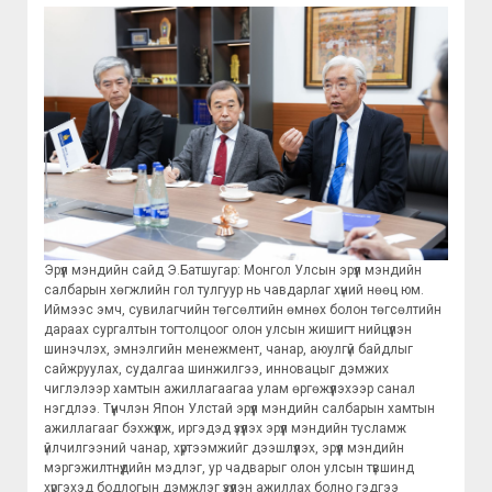
Эрүүл мэндийн сайд Э.Батшугар: Монгол Улсын эрүүл мэндийн
салбарын хөгжлийн гол тулгуур нь чавдарлаг хүний нөөц юм.
Иймээс эмч, сувилагчийн төгсөлтийн өмнөх болон төгсөлтийн
дараах сургалтын тогтолцоог олон улсын жишигт нийцүүлэн
шинэчлэх, эмнэлгийн менежмент, чанар, аюулгүй байдлыг
сайжруулах, судалгаа шинжилгээ, инновацыг дэмжих
чиглэлээр хамтын ажиллагаагаа улам өргөжүүлэхээр санал
нэгдлээ. Түүнчлэн Япон Улстай эрүүл мэндийн салбарын хамтын
ажиллагааг бэхжүүлж, иргэдэд үзүүлэх эрүүл мэндийн тусламж
үйлчилгээний чанар, хүртээмжийг дээшлүүлэх, эрүүл мэндийн
мэргэжилтнүүдийн мэдлэг, ур чадварыг олон улсын түвшинд
хүргэхэд бодлогын дэмжлэг үзүүлэн ажиллах болно гэдгээ