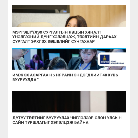
МЭРГЭШҮҮЛЭХ СУРГАЛТЫН ЯВЦЫН ХЯНАЛТ
ҮНЭЛГЭЭНИЙ ДҮНГ ХЭЛЭЛЦЭЖ, ТӨГСӨЛТИЙН ДАРААХ
СУРГАЛТ ЭРХЛЭХ ЗӨВШӨӨРЛИЙГ СУНГАХААР
ШИЙДВЭРЛЭЛЭЭ
ИМЖ ЭХ АСАРГАА НЬ НЯРАЙН ЭНДЭГДЛИЙГ 40 ХУВЬ
БУУРУУЛДАГ
ДУТУУ ТӨРӨЛТИЙГ БУУРУУЛАХ ЧИГЛЭЛЭЭР ОЛОН УЛСЫН
САЙН ТУРШЛАГЫГ ХЭЛЭЛЦЭЖ БАЙНА