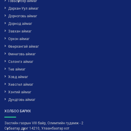
Говьсүмбэр аймаг
Дархан-Уул аймаг
Дорноговь аймаг
Дорнод аймаг
Завхан аймаг
Орхон аймаг
Өвөрхангай аймаг
Өмнөговь аймаг
Сэлэнгэ аймаг
Төв аймаг
Ховд аймаг
Хөвсгөл аймаг
Хэнтий аймаг
Дундговь аймаг
ХОЛБОО БАРИХ
Засгийн газрын VIII байр, Олимпийн гудамж - 2
Сүхбаатар дүүрэг 14210, Улаанбаатар хот