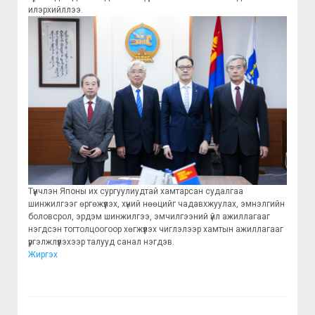
илэрхийллээ.
Түүнчлэн Японы их сургуулиудтай хамтарсан судалгаа
шинжилгээг өргөжүүлэх, хүний нөөцийг чадавхжуулах, эмнэлгийн
боловсрол, эрдэм шинжилгээ, эмчилгээний үйл ажиллагааг
нэгдсэн тогтолцоогоор хөгжүүлэх чиглэлээр хамтын ажиллагааг
үргэлжлүүлэхээр талууд санал нэгдэв.
Жиргэх