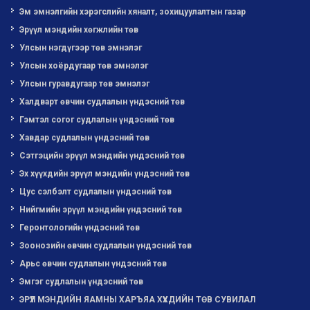
Эм эмнэлгийн хэрэгслийн хяналт, зохицуулалтын газар
Эрүүл мэндийн хөгжлийн төв
Улсын нэгдүгээр төв эмнэлэг
Улсын хоёрдугаар төв эмнэлэг
Улсын гуравдугаар төв эмнэлэг
Халдварт өвчин судлалын үндэсний төв
Гэмтэл согог судлалын үндэсний төв
Хавдар судлалын үндэсний төв
Сэтгэцийн эрүүл мэндийн үндэсний төв
Эх хүүхдийн эрүүл мэндийн үндэсний төв
Цус сэлбэлт судлалын үндэсний төв
Нийгмийн эрүүл мэндийн үндэсний төв
Геронтологийн үндэсний төв
Зоонозийн өвчин судлалын үндэсний төв
Арьс өвчин судлалын үндэсний төв
Эмгэг судлалын үндэсний төв
ЭРҮҮЛ МЭНДИЙН ЯАМНЫ ХАРЪЯА ХҮҮХДИЙН ТӨВ СУВИЛАЛ