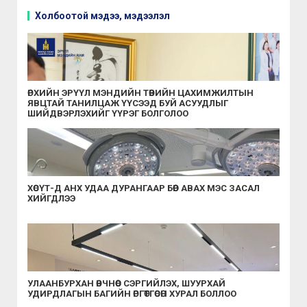
Холбоотой мэдээ, мэдээлэл
ӨРХИЙН ЭРҮҮЛ МЭНДИЙН ТӨВИЙН ЦАХИМЖИЛТЫН
ЯВЦТАЙ ТАНИЛЦАЖ ҮҮСЭЭД БУЙ АСУУДЛЫГ
ШИЙДВЭРЛЭХИЙГ ҮҮРЭГ БОЛГОЛОО
ХӨСҮТ-Д АНХ УДАА ДУРАНГААР БӨӨР АВАХ МЭС ЗАСАЛ
ХИЙГДЛЭЭ
УЛААНБУРХАН ӨВЧНӨӨС СЭРГИЙЛЭХ, ШУУРХАЙ
УДИРДЛАГЫН БАГИЙН ӨРГӨТГӨСӨН ХУРАЛ БОЛЛОО