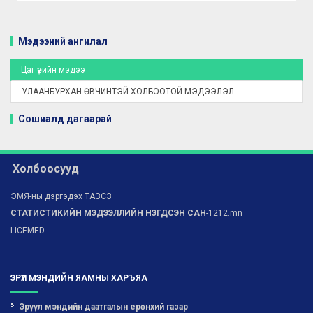
Мэдээний ангилал
Цаг үеийн мэдээ
УЛААНБУРХАН ӨВЧИНТЭЙ ХОЛБООТОЙ МЭДЭЭЛЭЛ
Сошиалд дагаарай
Холбоосууд
ЭМЯ-ны дэргэдэх ТАЗСЗ
СТАТИСТИКИЙН МЭДЭЭЛЛИЙН НЭГДСЭН САН
-1212.mn
LICEMED
ЭРҮҮЛ МЭНДИЙН ЯАМНЫ ХАРЪЯА
Эрүүл мэндийн даатгалын ерөнхий газар