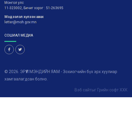
Монгол улс
11-323002, Бичиг хэрэг : 51-263695
Мэдээлэл хүлээн авах
letter@moh.gov.mn
СОШИАЛ МЕДИА
© 2026. ЭРҮҮЛ МЭНДИЙН ЯАМ - Зохиогчийн бүх эрх хуулиар
хамгаалагдсан болно.
Вэб сайт
ыг
Грийн софт ХХК