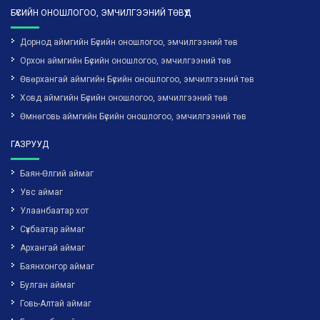
БҮСИЙН ОНОШЛОГОО, ЭМЧИЛГЭЭНИЙ ТӨВҮҮД
Дорнод аймгийн Бүсийн оношлогоо, эмчилгээний төв
Орхон аймгийн Бүсийн оношлогоо, эмчилгээний төв
Өвөрхангай аймгийн Бүсийн оношлогоо, эмчилгээний төв
Ховд аймгийн Бүсийн оношлогоо, эмчилгээний төв
Өмнөговь аймгийн Бүсийн оношлогоо, эмчилгээний төв
ГАЗРУУД
Баян-Өлгий аймаг
Увс аймаг
Улаанбаатар хот
Сүхбаатар аймаг
Архангай аймаг
Баянхонгор аймаг
Булган аймаг
Говь-Алтай аймаг