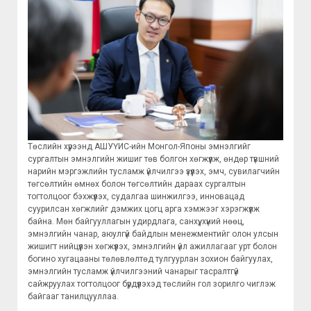
Төслийн хүрээнд АШУҮИС-ийн Монгол-Японы эмнэлгийг
сургалтын эмнэлгийн жишиг төв болгон хөгжүүлж, өндөр түвшний
нарийн мэргэжлийн тусламж үйлчилгээ үзүүлэх, эмч, сувилагчийн
төгсөлтийн өмнөх болон төгсөлтийн дараах сургалтын
тогтолцоог бэхжүүлэх, судалгаа шинжилгээ, инновацад
суурилсан хөгжлийг дэмжих цогц арга хэмжээг хэрэгжүүлж
байна. Мөн байгууллагын удирдлага, санхүү, хүний нөөц,
эмнэлгийн чанар, аюулгүй байдлын менежментийг олон улсын
жишигт нийцүүлэн хөгжүүлэх, эмнэлгийн үйл ажиллагааг урт болон
богино хугацааны төлөвлөлтөд тулгуурлан зохион байгуулах,
эмнэлгийн тусламж үйлчилгээний чанарыг тасралтгүй
сайжруулах тогтолцоог бүрдүүлэхэд төслийн гол зорилго чиглэж
байгааг танилцууллаа.