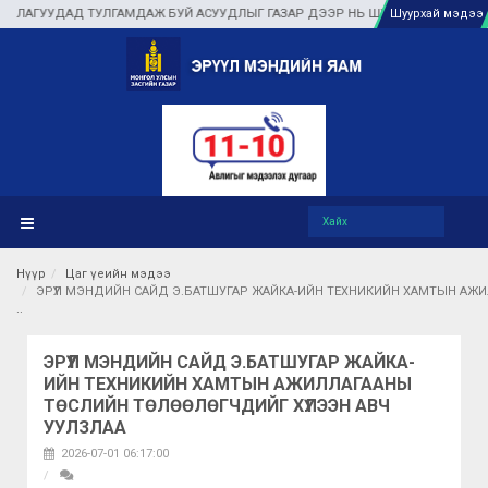
АД ТУЛГАМДАЖ БУЙ АСУУДЛЫГ ГАЗАР ДЭЭР НЬ ШУУРХАЙ ШИЙДВЭРЛЭЖ, ИРГЭ
Шуурхай мэдээ
Нүүр
Цаг үеийн мэдээ
ЭРҮҮЛ МЭНДИЙН САЙД Э.БАТШУГАР ЖАЙКА-ИЙН ТЕХНИКИЙН ХАМТЫН АЖИ
ЭРҮҮЛ МЭНДИЙН САЙД Э.БАТШУГАР ЖАЙКА-
ИЙН ТЕХНИКИЙН ХАМТЫН АЖИЛЛАГААНЫ
ТӨСЛИЙН ТӨЛӨӨЛӨГЧДИЙГ ХҮЛЭЭН АВЧ
УУЛЗЛАА
2026-07-01 06:17:00