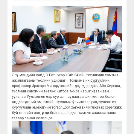
Эрүүл мэндийн сайд Э.Батшугар ЖАЙКА-ийн техникийн хамтын
ажиллагааны төслийн удирдагч, Токүшима их сургуулийн
профессор Ирахара Минорү, төслийн дэд удирдагч Або Хироши,
төслийн санхүүгийн зөвлөх Китора Акира нарыг хүлээн авч
уулзлаа.Уулзалтын үеэр сургалт, судалгаа шинжилгээ болон
өндөр түвшний эмнэлгийн тусламж үйлчилгээг уялдуулсан их
сургуулийн эмнэлгийн тогтолцоог хөгжүүлэх чиглэлээр хэрэгжүүлж
буй төслийн явц, үр дүн болон цаашдын хамтын ажиллагааны
талаар санал солилцов.