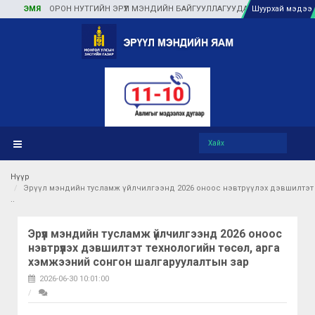
МЯ
ОРОН НУТГИЙН ЭРҮҮЛ МЭНДИЙН БАЙГУУЛЛАГУУДАД ТУЛГАМДАЖ БУЙ АСУУД
Шуурхай мэдээ
Нүүр
Эрүүл мэндийн тусламж үйлчилгээнд 2026 оноос нэвтрүүлэх дэвшилтэт 
Эрүүл мэндийн тусламж үйлчилгээнд 2026 оноос
нэвтрүүлэх дэвшилтэт технологийн төсөл, арга
хэмжээний сонгон шалгаруулалтын зар
2026-06-30 10:01:00