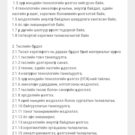
1.3.эрүүл мэндийн технологийн үнэлгээ хийгдсэн байх;
1.4.технологийн эмнэлзүйн үр нөлөө, аюулгүй байдал, эдийн
засгийн үр ашиг, хэрэгжих боломжийн үнэлгээтэй байх;
1.5.мэдээллийн аюулгүй байдлын шаардлага хангасан байх;
1.6.ёс зүйн зөвшөөрөлтэй байх;
1.7.үр дүнгийн шалгуур үзүүлэлт тодорхой байх;
1.8.тогтвортой хэрэгжих төлөвлөгөөтэй байх.
2. Төслийн бүрдэл
2.1.Төсөл хэрэгжүүлэгч нь дараах бүрдэл бүхий материалыг ирүүлнэ:
2.1.1.төслийн товч танилцуулга;
2.1.2.төслийн дэлгэрэнгүй санал;
2.1.3.техник, эдийн засгийн үндэслэл;
2.1.4.нэвтрүүлэх технологийн танилцуулга;
2.1.5.эрүүл мэндийн технологийн үнэлгээ (HTA)-ний тайлан;
2.1.6.эмнэлзүйн удирдамж, нотолгооны мэдээлэл;
2.1.7.төслийн төсөв болон санхүүгийн үндэслэл;
2.1.8.эрсдэлийн үнэлгээ;
2.1.9.хүний нөөцийн мэдээлэл болон сургалтын төлөвлөгөө;
2.1.10.байгууллагын танилцуулга;
2.1.11.тоног төхөөрөмжийн мэдээлэл;
2.1.12.ёс зүйн зөвшөөрөл;
2.1.13.мэдээллийн аюулгүй байдлын үнэлгээ;
2.1.14.хэрэгжилтийн хугацааны төлөвлөгөө;
2.1.15.хяналт-шинжилгээ, үнэлгээний төлөвлөгөө;