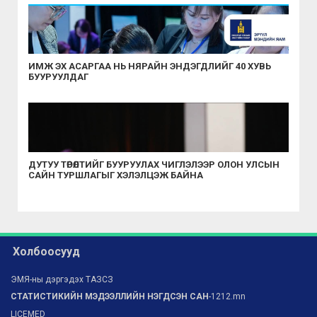
ИМЖ ЭХ АСАРГАА НЬ НЯРАЙН ЭНДЭГДЛИЙГ 40 ХУВЬ
БУУРУУЛДАГ
ДУТУУ ТӨРӨЛТИЙГ БУУРУУЛАХ ЧИГЛЭЛЭЭР ОЛОН УЛСЫН
САЙН ТУРШЛАГЫГ ХЭЛЭЛЦЭЖ БАЙНА
Холбоосууд
ЭМЯ-ны дэргэдэх ТАЗСЗ
СТАТИСТИКИЙН МЭДЭЭЛЛИЙН НЭГДСЭН САН
-1212.mn
LICEMED