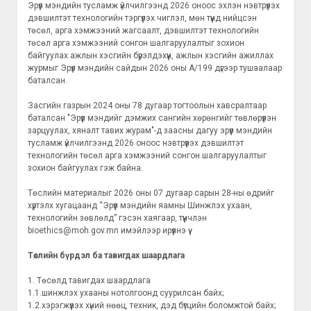
Эрүүл мэндийн тусламж үйлчилгээнд 2026 оноос эхлэн нэвтрүүлэх
дэвшилтэт технологийн тэргүүлэх чиглэл, мөн түүнд нийцсэн
төсөл, арга хэмжээний жагсаалт, дэвшилтэт технологийн
төсөл арга хэмжээний сонгон шалгаруулалтыг зохион
байгуулах ажлын хэсгийн бүрэлдэхүүн, ажлын хэсгийн ажиллах
журмыг Эрүүл мэндийн сайдын 2026 оны А/199 дүгээр тушаалаар
баталсан.
Засгийн газрын 2024 оны 78 дугаар тогтоолын хавсралтаар
баталсан "Эрүүл мэндийг дэмжих сангийн хөрөнгийг төвлөрүүлэн
зарцуулах, хяналт тавих журам"-д заасны дагуу эрүүл мэндийн
тусламж үйлчилгээнд 2026 оноос нэвтрүүлэх дэвшилтэт
технологийн төсөл арга хэмжээний сонгон шалгаруулалтыг
зохион байгуулах гэж байна.
Төслийн материалыг 2026 оны 07 дугаар сарын 28-ны өдрийг
хүртэлх хугацаанд “Эрүүл мэндийн яамны Шинжлэх ухаан,
технологийн зөвлөлд” гэсэн хаягаар, түүнчлэн
bioethics@moh.gov.mn имэйлээр ирүүлнэ үү.
Төслийн бүрдэл ба тавигдах шаардлага
1. Төсөлд тавигдах шаардлага
1.1.шинжлэх ухааны нотолгоонд суурилсан байх;
1.2.хэрэгжүүлэх хүний нөөц, техник, дэд бүтцийн боломжтой байх;