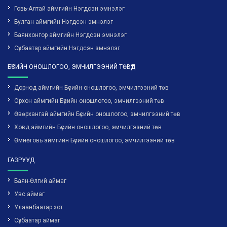
Говь-Алтай аймгийн Нэгдсэн эмнэлэг
Булган аймгийн Нэгдсэн эмнэлэг
Баянхонгор аймгийн Нэгдсэн эмнэлэг
Сүхбаатар аймгийн Нэгдсэн эмнэлэг
БҮСИЙН ОНОШЛОГОО, ЭМЧИЛГЭЭНИЙ ТӨВҮҮД
Дорнод аймгийн Бүсийн оношлогоо, эмчилгээний төв
Орхон аймгийн Бүсийн оношлогоо, эмчилгээний төв
Өвөрхангай аймгийн Бүсийн оношлогоо, эмчилгээний төв
Ховд аймгийн Бүсийн оношлогоо, эмчилгээний төв
Өмнөговь аймгийн Бүсийн оношлогоо, эмчилгээний төв
ГАЗРУУД
Баян-Өлгий аймаг
Увс аймаг
Улаанбаатар хот
Сүхбаатар аймаг