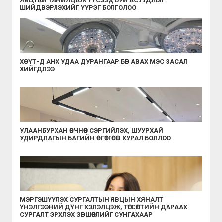
ЯВЦТАЙ ТАНИЛЦАЖ ҮҮСЭЭД БУЙ АСУУДЛЫГ
ШИЙДВЭРЛЭХИЙГ ҮҮРЭГ БОЛГОЛОО
ХӨСҮТ-Д АНХ УДАА ДУРАНГААР БӨӨР АВАХ МЭС ЗАСАЛ
ХИЙГДЛЭЭ
УЛААНБУРХАН ӨВЧНӨӨС СЭРГИЙЛЭХ, ШУУРХАЙ
УДИРДЛАГЫН БАГИЙН ӨРГӨТГӨСӨН ХУРАЛ БОЛЛОО
МЭРГЭШҮҮЛЭХ СУРГАЛТЫН ЯВЦЫН ХЯНАЛТ
ҮНЭЛГЭЭНИЙ ДҮНГ ХЭЛЭЛЦЭЖ, ТӨГСӨЛТИЙН ДАРААХ
СУРГАЛТ ЭРХЛЭХ ЗӨВШӨӨРЛИЙГ СУНГАХААР
ШИЙДВЭРЛЭЛЭЭ