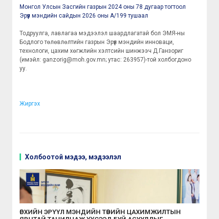
Монгол Улсын Засгийн газрын 2024 оны 78 дугаар тогтоол
Эрүүл мэндийн сайдын 2026 оны А/199 тушаал
Тодруулга, лавлагаа мэдээлэл шаардлагатай бол ЭМЯ-ны
Бодлого төлөвлөлтийн газрын Эрүүл мэндийн инноваци,
технологи, цахим хөгжлийн хэлтсийн шинжээч Д.Ганзориг
(имэйл: ganzorig@moh.gov.mn; утас: 263957)-той холбогдоно
уу.
Жиргэх
Холбоотой мэдээ, мэдээлэл
ӨРХИЙН ЭРҮҮЛ МЭНДИЙН ТӨВИЙН ЦАХИМЖИЛТЫН