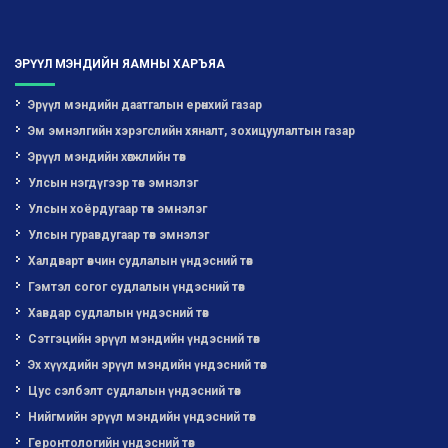
ЭРҮҮЛ МЭНДИЙН ЯАМНЫ ХАРЪЯА
Эрүүл мэндийн даатгалын ерөнхий газар
Эм эмнэлгийн хэрэгслийн хяналт, зохицуулалтын газар
Эрүүл мэндийн хөгжлийн төв
Улсын нэгдүгээр төв эмнэлэг
Улсын хоёрдугаар төв эмнэлэг
Улсын гуравдугаар төв эмнэлэг
Халдварт өвчин судлалын үндэсний төв
Гэмтэл согог судлалын үндэсний төв
Хавдар судлалын үндэсний төв
Сэтгэцийн эрүүл мэндийн үндэсний төв
Эх хүүхдийн эрүүл мэндийн үндэсний төв
Цус сэлбэлт судлалын үндэсний төв
Нийгмийн эрүүл мэндийн үндэсний төв
Геронтологийн үндэсний төв