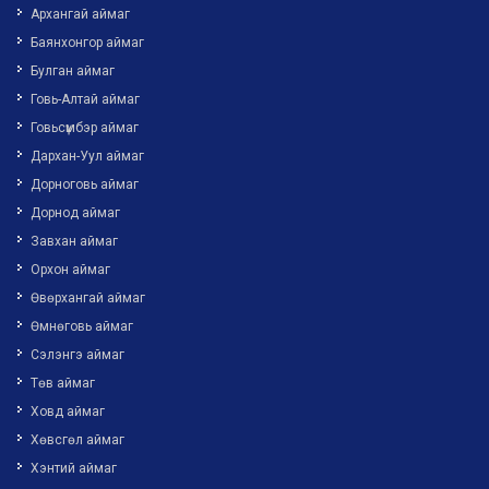
Архангай аймаг
Баянхонгор аймаг
Булган аймаг
Говь-Алтай аймаг
Говьсүмбэр аймаг
Дархан-Уул аймаг
Дорноговь аймаг
Дорнод аймаг
Завхан аймаг
Орхон аймаг
Өвөрхангай аймаг
Өмнөговь аймаг
Сэлэнгэ аймаг
Төв аймаг
Ховд аймаг
Хөвсгөл аймаг
Хэнтий аймаг