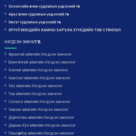
Зоонозийн өвчин судлалын үндэсний төв
Арьс өвчин судлалын үндэсний төв
Эмгэг судлалын үндэсний төв
ЭРҮҮЛ МЭНДИЙН ЯАМНЫ ХАРЪЯА ХҮҮХДИЙН ТӨВ СУВИЛАЛ
НЭГДСЭН ЭМНЭЛГҮҮД
Архангай аймгийн Нэгдсэн эмнэлэг
Баян-Өлгий аймгийн Нэгдсэн эмнэлэг
Хэнтий аймгийн Нэгдсэн эмнэлэг
Хөвсгөл аймгийн Нэгдсэн эмнэлэг
Увс аймгийн Нэгдсэн эмнэлэг
Төв аймгийн Нэгдсэн эмнэлэг
Сэлэнгэ аймгийн Нэгдсэн эмнэлэг
Завхан аймгийн Нэгдсэн эмнэлэг
Дорноговь аймгийн Нэгдсэн эмнэлэг
Дархан-Уул аймгийн Нэгдсэн эмнэлэг
Говьсүмбэр аймгийн Нэгдсэн эмнэлэг