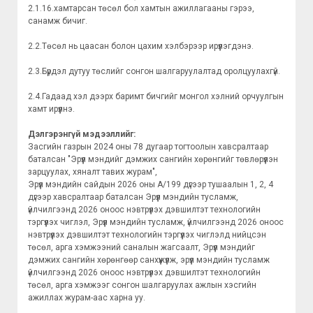
2.1.16.хамтарсан төсөл бол хамтын ажиллагааны гэрээ,
санамж бичиг.
2.2.Төсөл нь цаасан болон цахим хэлбэрээр ирүүлэгдэнэ.
2.3.Бүрдэл дутуу төслийг сонгон шалгаруулалтад оролцуулахгүй.
2.4.Гадаад хэл дээрх баримт бичгийг монгол хэлний орчуулгын
хамт ирүүлнэ.
Дэлгэрэнгүй мэдээллийг:
Засгийн газрын 2024 оны 78 дугаар тогтоолын хавсралтаар
баталсан "Эрүүл мэндийг дэмжих сангийн хөрөнгийг төвлөрүүлэн
зарцуулах, хяналт тавих журам",
Эрүүл мэндийн сайдын 2026 оны А/199 дүгээр тушаалын 1, 2, 4
дүгээр хавсралтаар баталсан Эрүүл мэндийн тусламж,
үйлчилгээнд 2026 оноос нэвтрүүлэх дэвшилтэт технологийн
тэргүүлэх чиглэл, Эрүүл мэндийн тусламж, үйлчилгээнд 2026 оноос
нэвтрүүлэх дэвшилтэт технологийн тэргүүлэх чиглэлд нийцсэн
төсөл, арга хэмжээний саналын жагсаалт, Эрүүл мэндийг
дэмжих сангийн хөрөнгөөр санхүүжүүлж, эрүүл мэндийн тусламж
үйлчилгээнд 2026 оноос нэвтрүүлэх дэвшилтэт технологийн
төсөл, арга хэмжээг сонгон шалгаруулах ажлын хэсгийн
ажиллах журам-аас харна уу.