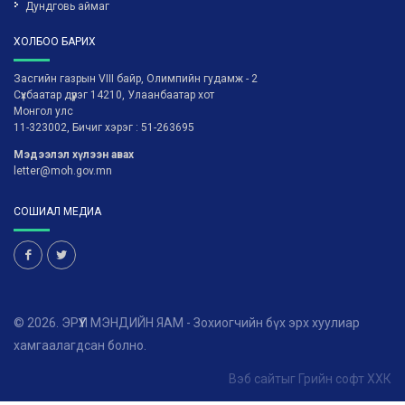
Дундговь аймаг
ХОЛБОО БАРИХ
Засгийн газрын VIII байр, Олимпийн гудамж - 2
Сүхбаатар дүүрэг 14210, Улаанбаатар хот
Монгол улс
11-323002, Бичиг хэрэг : 51-263695
Мэдээлэл хүлээн авах
letter@moh.gov.mn
СОШИАЛ МЕДИА
© 2026. ЭРҮҮЛ МЭНДИЙН ЯАМ - Зохиогчийн бүх эрх хуулиар
хамгаалагдсан болно.
Вэб сайт
ыг
Грийн софт ХХК