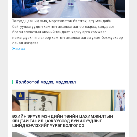
Талууд цаашид эмч, мэргэжилтэн бэлтгэх, эрүүл мэндийн
байгууллагуудын хамтын ажиллагааг өргөжүүлэх, халдварт
болон зоонозын өвчний тандалт, хариу арга хэмжээг
нэмэгдүүлэх чиглэлээр хамтын ажиллагаагаа улам бэхжүүлэхээр
санал нэгдлээ.
Жиргэх
Холбоотой мэдээ, мэдээлэл
ӨРХИЙН ЭРҮҮЛ МЭНДИЙН ТӨВИЙН ЦАХИМЖИЛТЫН
ЯВЦТАЙ ТАНИЛЦАЖ ҮҮСЭЭД БУЙ АСУУДЛЫГ
ШИЙДВЭРЛЭХИЙГ ҮҮРЭГ БОЛГОЛОО