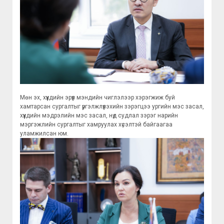
Мөн эх, хүүхдийн эрүүл мэндийн чиглэлээр хэрэгжиж буй
хамтарсан сургалтыг үргэлжлүүлэхийн зэрэгцээ ургийн мэс засал,
хүүхдийн мэдрэлийн мэс засал, нүд судлал зэрэг нарийн
мэргэжлийн сургалтыг хамруулах хүсэлтэй байгаагаа
уламжилсан юм.