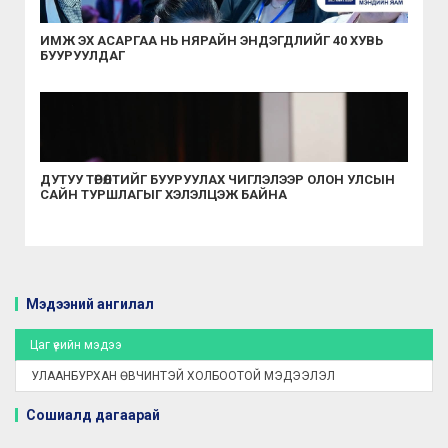
ИМЖ ЭХ АСАРГАА НЬ НЯРАЙН ЭНДЭГДЛИЙГ 40 ХУВЬ
БУУРУУЛДАГ
ДУТУУ ТӨРӨЛТИЙГ БУУРУУЛАХ ЧИГЛЭЛЭЭР ОЛОН УЛСЫН
САЙН ТУРШЛАГЫГ ХЭЛЭЛЦЭЖ БАЙНА
Мэдээний ангилал
Цаг үеийн мэдээ
УЛААНБУРХАН ӨВЧИНТЭЙ ХОЛБООТОЙ МЭДЭЭЛЭЛ
Сошиалд дагаарай