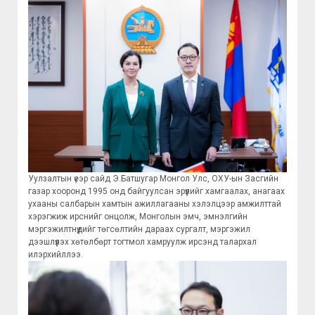
Уулзалтын үеэр сайд Э.Батшугар Монгол Улс, ОХУ-ын Засгийн
газар хооронд 1995 онд байгуулсан эрүүлийг хамгаалах, анагаах
ухааны салбарын хамтын ажиллагааны хэлэлцээр амжилттай
хэрэгжиж ирснийг онцолж, Монголын эмч, эмнэлгийн
мэргэжилтнүүдийг төгсөлтийн дараах сургалт, мэргэжил
дээшлүүлэх хөтөлбөрт тогтмол хамруулж ирсэнд талархал
илэрхийллээ.