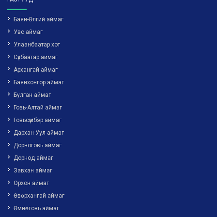
Баян-Өлгий аймаг
Увс аймаг
Улаанбаатар хот
Сүхбаатар аймаг
Архангай аймаг
Баянхонгор аймаг
Булган аймаг
Говь-Алтай аймаг
Говьсүмбэр аймаг
Дархан-Уул аймаг
Дорноговь аймаг
Дорнод аймаг
Завхан аймаг
Орхон аймаг
Өвөрхангай аймаг
Өмнөговь аймаг