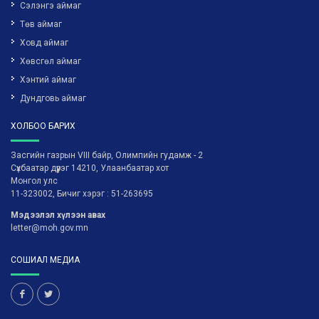
Сэлэнгэ аймаг
Төв аймаг
Ховд аймаг
Хөвсгөл аймаг
Хэнтий аймаг
Дундговь аймаг
ХОЛБОО БАРИХ
Засгийн газрын VIII байр, Олимпийн гудамж - 2
Сүхбаатар дүүрэг 14210, Улаанбаатар хот
Монгол улс
11-323002, Бичиг хэрэг : 51-263695
Мэдээлэл хүлээн авах
letter@moh.gov.mn
СОШИАЛ МЕДИА