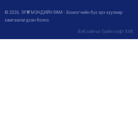
© 2026. ЭРҮҮЛ МЭНДИЙН ЯАМ - Зохиогчийн бүх эрх хуулиар
хамгаалагдсан болно.
Вэб сайт
ыг
Грийн софт ХХК