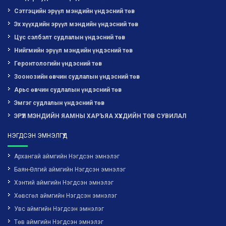
Сэтгэцийн эрүүл мэндийн үндэсний төв
Эх хүүхдийн эрүүл мэндийн үндэсний төв
Цус сэлбэлт судлалын үндэсний төв
Нийгмийн эрүүл мэндийн үндэсний төв
Геронтологийн үндэсний төв
Зоонозийн өвчин судлалын үндэсний төв
Арьс өвчин судлалын үндэсний төв
Эмгэг судлалын үндэсний төв
ЭРҮҮЛ МЭНДИЙН ЯАМНЫ ХАРЪЯА ХҮҮХДИЙН ТӨВ СУВИЛАЛ
НЭГДСЭН ЭМНЭЛГҮҮД
Архангай аймгийн Нэгдсэн эмнэлэг
Баян-Өлгий аймгийн Нэгдсэн эмнэлэг
Хэнтий аймгийн Нэгдсэн эмнэлэг
Хөвсгөл аймгийн Нэгдсэн эмнэлэг
Увс аймгийн Нэгдсэн эмнэлэг
Төв аймгийн Нэгдсэн эмнэлэг