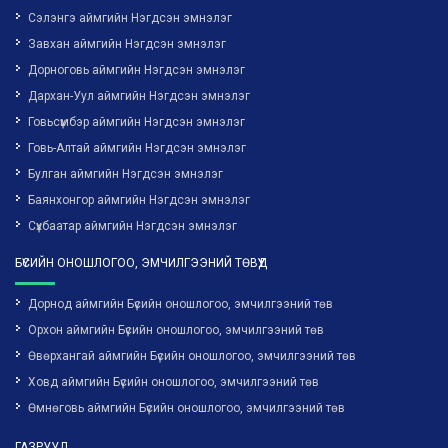
Сэлэнгэ аймгийн Нэгдсэн эмнэлэг
Завхан аймгийн Нэгдсэн эмнэлэг
Дорноговь аймгийн Нэгдсэн эмнэлэг
Дархан-Уул аймгийн Нэгдсэн эмнэлэг
Говьсүмбэр аймгийн Нэгдсэн эмнэлэг
Говь-Алтай аймгийн Нэгдсэн эмнэлэг
Булган аймгийн Нэгдсэн эмнэлэг
Баянхонгор аймгийн Нэгдсэн эмнэлэг
Сүхбаатар аймгийн Нэгдсэн эмнэлэг
БҮСИЙН ОНОШЛОГОО, ЭМЧИЛГЭЭНИЙ ТӨВҮҮД
Дорнод аймгийн Бүсийн оношлогоо, эмчилгээний төв
Орхон аймгийн Бүсийн оношлогоо, эмчилгээний төв
Өвөрхангай аймгийн Бүсийн оношлогоо, эмчилгээний төв
Ховд аймгийн Бүсийн оношлогоо, эмчилгээний төв
Өмнөговь аймгийн Бүсийн оношлогоо, эмчилгээний төв
ГАЗРУУД