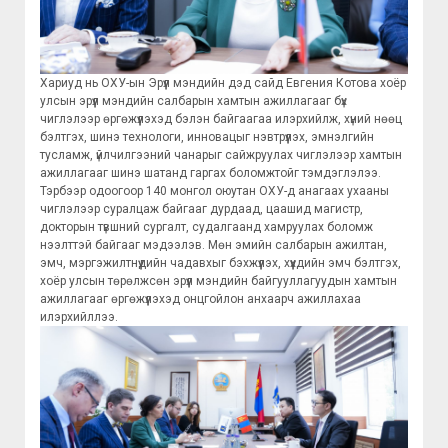
Хариуд нь ОХУ-ын Эрүүл мэндийн дэд сайд Евгения Котова хоёр
улсын эрүүл мэндийн салбарын хамтын ажиллагааг бүх
чиглэлээр өргөжүүлэхэд бэлэн байгаагаа илэрхийлж, хүний нөөц
бэлтгэх, шинэ технологи, инновацыг нэвтрүүлэх, эмнэлгийн
тусламж, үйлчилгээний чанарыг сайжруулах чиглэлээр хамтын
ажиллагааг шинэ шатанд гаргах боломжтойг тэмдэглэлээ.
Тэрбээр одоогоор 140 монгол оюутан ОХУ-д анагаах ухааны
чиглэлээр суралцаж байгааг дурдаад, цаашид магистр,
докторын түвшний сургалт, судалгаанд хамруулах боломж
нээлттэй байгааг мэдээлэв. Мөн эмийн салбарын ажилтан,
эмч, мэргэжилтнүүдийн чадавхыг бэхжүүлэх, хүүхдийн эмч бэлтгэх,
хоёр улсын төрөлжсөн эрүүл мэндийн байгууллагуудын хамтын
ажиллагааг өргөжүүлэхэд онцгойлон анхаарч ажиллахаа
илэрхийллээ.