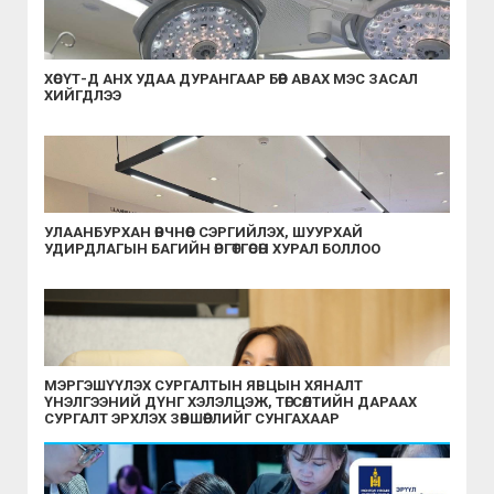
ХӨСҮТ-Д АНХ УДАА ДУРАНГААР БӨӨР АВАХ МЭС ЗАСАЛ
ХИЙГДЛЭЭ
УЛААНБУРХАН ӨВЧНӨӨС СЭРГИЙЛЭХ, ШУУРХАЙ
УДИРДЛАГЫН БАГИЙН ӨРГӨТГӨСӨН ХУРАЛ БОЛЛОО
МЭРГЭШҮҮЛЭХ СУРГАЛТЫН ЯВЦЫН ХЯНАЛТ
ҮНЭЛГЭЭНИЙ ДҮНГ ХЭЛЭЛЦЭЖ, ТӨГСӨЛТИЙН ДАРААХ
СУРГАЛТ ЭРХЛЭХ ЗӨВШӨӨРЛИЙГ СУНГАХААР
ШИЙДВЭРЛЭЛЭЭ