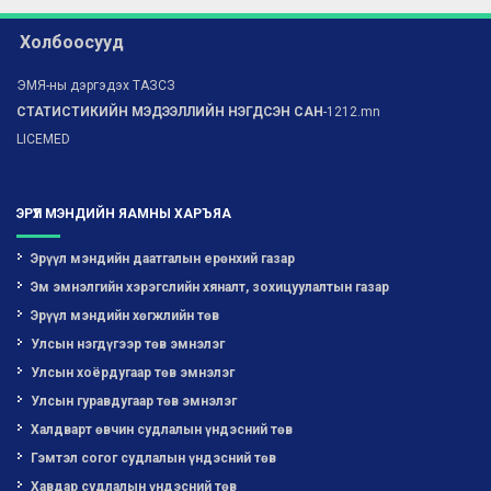
Холбоосууд
ЭМЯ-ны дэргэдэх ТАЗСЗ
СТАТИСТИКИЙН МЭДЭЭЛЛИЙН НЭГДСЭН САН
-1212.mn
LICEMED
ЭРҮҮЛ МЭНДИЙН ЯАМНЫ ХАРЪЯА
Эрүүл мэндийн даатгалын ерөнхий газар
Эм эмнэлгийн хэрэгслийн хяналт, зохицуулалтын газар
Эрүүл мэндийн хөгжлийн төв
Улсын нэгдүгээр төв эмнэлэг
Улсын хоёрдугаар төв эмнэлэг
Улсын гуравдугаар төв эмнэлэг
Халдварт өвчин судлалын үндэсний төв
Гэмтэл согог судлалын үндэсний төв
Хавдар судлалын үндэсний төв