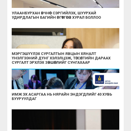
УЛААНБУРХАН ӨВЧНӨӨС СЭРГИЙЛЭХ, ШУУРХАЙ
УДИРДЛАГЫН БАГИЙН ӨРГӨТГӨСӨН ХУРАЛ БОЛЛОО
МЭРГЭШҮҮЛЭХ СУРГАЛТЫН ЯВЦЫН ХЯНАЛТ
ҮНЭЛГЭЭНИЙ ДҮНГ ХЭЛЭЛЦЭЖ, ТӨГСӨЛТИЙН ДАРААХ
СУРГАЛТ ЭРХЛЭХ ЗӨВШӨӨРЛИЙГ СУНГАХААР
ШИЙДВЭРЛЭЛЭЭ
ИМЖ ЭХ АСАРГАА НЬ НЯРАЙН ЭНДЭГДЛИЙГ 40 ХУВЬ
БУУРУУЛДАГ