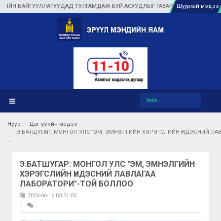
УУЛЛАГУУДАД ТУЛГАМДАЖ БУЙ АСУУДЛЫГ ГАЗАР ДЭЭР НЬ ШУУРХАЙ ШИЙДВЭР
Шуурхай мэдээ
Нүүр
Цаг үеийн мэдээ
Э.БАТШУГАР: МОНГОЛ УЛС "ЭМ, ЭМНЭЛГИЙН ХЭРЭГСЛИЙН ҮНДЭСНИЙ ЛА
Э.БАТШУГАР: МОНГОЛ УЛС "ЭМ, ЭМНЭЛГИЙН
ХЭРЭГСЛИЙН ҮНДЭСНИЙ ЛАВЛАГАА
ЛАБОРАТОРИ"-ТОЙ БОЛЛОО
2026-06-16 03:31:00