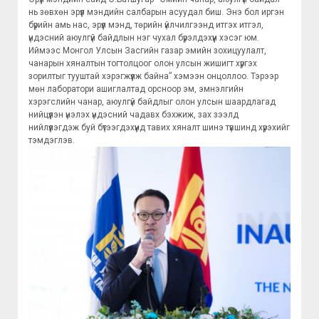
нь зөвхөн эрүүл мэндийн салбарын асуудал биш. Энэ бол иргэн
бүрийн амь нас, эрүүл мэнд, төрийн үйлчилгээнд итгэх итгэл,
үндэсний аюулгүй байдлын нэг чухал бүрэлдэхүүн хэсэг юм.
Иймээс Монгол Улсын Засгийн газар эмийн зохицуулалт,
чанарын хяналтын тогтолцоог олон улсын жишигт хүргэх
зорилтыг тууштай хэрэгжүүлж байна” хэмээн онцоллоо. Тэрээр
мөн лаборатори ашиглалтад орсноор эм, эмнэлгийн
хэрэгслийн чанар, аюулгүй байдлыг олон улсын шаардлагад
нийцүүлэн үнэлэх үндэсний чадавх бэхжиж, зах зээлд
нийлүүлэгдэж буй бүтээгдэхүүнд тавих хяналт шинэ түвшинд хүрэхийг
тэмдэглэв.