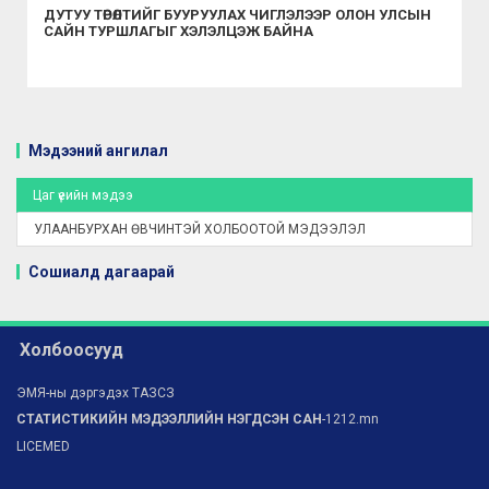
ДУТУУ ТӨРӨЛТИЙГ БУУРУУЛАХ ЧИГЛЭЛЭЭР ОЛОН УЛСЫН
САЙН ТУРШЛАГЫГ ХЭЛЭЛЦЭЖ БАЙНА
Мэдээний ангилал
Цаг үеийн мэдээ
УЛААНБУРХАН ӨВЧИНТЭЙ ХОЛБООТОЙ МЭДЭЭЛЭЛ
Сошиалд дагаарай
Холбоосууд
ЭМЯ-ны дэргэдэх ТАЗСЗ
СТАТИСТИКИЙН МЭДЭЭЛЛИЙН НЭГДСЭН САН
-1212.mn
LICEMED