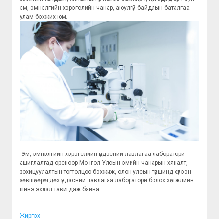
эм, эмнэлгийн хэрэгслийн чанар, аюулгүй байдлын баталгаа
улам бэхжих юм.
Эм, эмнэлгийн хэрэгслийн үндэсний лавлагаа лаборатори
ашиглалтад орсноор Монгол Улсын эмийн чанарын хяналт,
зохицуулалтын тогтолцоо бэхжиж, олон улсын түвшинд хүлээн
зөвшөөрөгдөх үндэсний лавлагаа лаборатори болох хөгжлийн
шинэ эхлэл тавигдаж байна.
Жиргэх