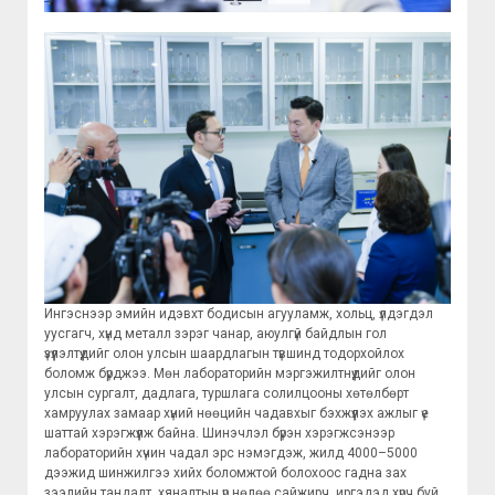
Ингэснээр эмийн идэвхт бодисын агууламж, хольц, үлдэгдэл
уусгагч, хүнд металл зэрэг чанар, аюулгүй байдлын гол
үзүүлэлтүүдийг олон улсын шаардлагын түвшинд тодорхойлох
боломж бүрджээ. Мөн лабораторийн мэргэжилтнүүдийг олон
улсын сургалт, дадлага, туршлага солилцооны хөтөлбөрт
хамруулах замаар хүний нөөцийн чадавхыг бэхжүүлэх ажлыг үе
шаттай хэрэгжүүлж байна. Шинэчлэл бүрэн хэрэгжсэнээр
лабораторийн хүчин чадал эрс нэмэгдэж, жилд 4000–5000
дээжид шинжилгээ хийх боломжтой болохоос гадна зах
зээлийн тандалт, хяналтын үр нөлөө сайжирч, иргэдэд хүрч буй