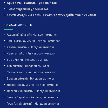
Арьс өвчин судлалын үндэсний төв
Эмгэг судлалын үндэсний төв
ЭРҮҮЛ МЭНДИЙН ЯАМНЫ ХАРЪЯА ХҮҮХДИЙН ТӨВ СУВИЛАЛ
НЭГДСЭН ЭМНЭЛГҮҮД
Архангай аймгийн Нэгдсэн эмнэлэг
Баян-Өлгий аймгийн Нэгдсэн эмнэлэг
Хэнтий аймгийн Нэгдсэн эмнэлэг
Хөвсгөл аймгийн Нэгдсэн эмнэлэг
Увс аймгийн Нэгдсэн эмнэлэг
Төв аймгийн Нэгдсэн эмнэлэг
Сэлэнгэ аймгийн Нэгдсэн эмнэлэг
Завхан аймгийн Нэгдсэн эмнэлэг
Дорноговь аймгийн Нэгдсэн эмнэлэг
Дархан-Уул аймгийн Нэгдсэн эмнэлэг
Говьсүмбэр аймгийн Нэгдсэн эмнэлэг
Говь-Алтай аймгийн Нэгдсэн эмнэлэг