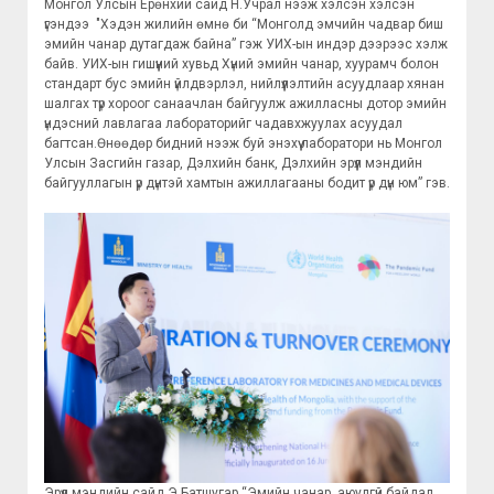
Монгол Улсын Ерөнхий сайд Н.Учрал нээж хэлсэн хэлсэн
үгэндээ "Хэдэн жилийн өмнө би “Монголд эмчийн чадвар биш
эмийн чанар дутагдаж байна” гэж УИХ-ын индэр дээрээс хэлж
байв. УИХ-ын гишүүний хувьд Хүний эмийн чанар, хуурамч болон
стандарт бус эмийн үйлдвэрлэл, нийлүүлэлтийн асуудлаар хянан
шалгах түр хороог санаачлан байгуулж ажилласны дотор эмийн
үндэсний лавлагаа лабораторийг чадавхжуулах асуудал
багтсан.Өнөөдөр бидний нээж буй энэхүү лаборатори нь Монгол
Улсын Засгийн газар, Дэлхийн банк, Дэлхийн эрүүл мэндийн
байгууллагын үр дүнтэй хамтын ажиллагааны бодит үр дүн юм” гэв.
Эрүүл мэндийн сайд Э.Батшугар “Эмийн чанар, аюулгүй байдал