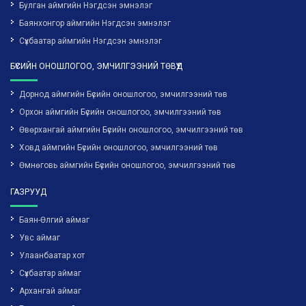
Булган аймгийн Нэгдсэн эмнэлэг
Баянхонгор аймгийн Нэгдсэн эмнэлэг
Сүхбаатар аймгийн Нэгдсэн эмнэлэг
БҮСИЙН ОНОШЛОГОО, ЭМЧИЛГЭЭНИЙ ТӨВҮҮД
Дорнод аймгийн Бүсийн оношлогоо, эмчилгээний төв
Орхон аймгийн Бүсийн оношлогоо, эмчилгээний төв
Өвөрхангай аймгийн Бүсийн оношлогоо, эмчилгээний төв
Ховд аймгийн Бүсийн оношлогоо, эмчилгээний төв
Өмнөговь аймгийн Бүсийн оношлогоо, эмчилгээний төв
ГАЗРУУД
Баян-Өлгий аймаг
Увс аймаг
Улаанбаатар хот
Сүхбаатар аймаг
Архангай аймаг