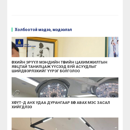
Холбоотой мэдээ, мэдээлэл
ӨРХИЙН ЭРҮҮЛ МЭНДИЙН ТӨВИЙН ЦАХИМЖИЛТЫН
ЯВЦТАЙ ТАНИЛЦАЖ ҮҮСЭЭД БУЙ АСУУДЛЫГ
ШИЙДВЭРЛЭХИЙГ ҮҮРЭГ БОЛГОЛОО
ХӨСҮТ-Д АНХ УДАА ДУРАНГААР БӨӨР АВАХ МЭС ЗАСАЛ
ХИЙГДЛЭЭ