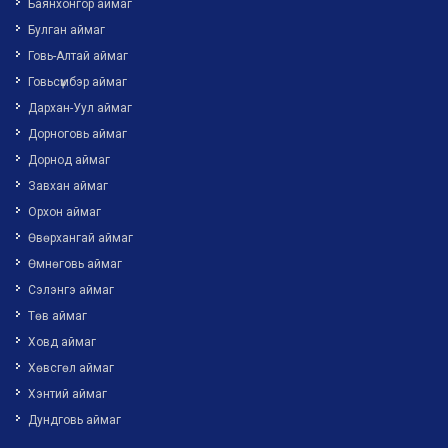
Баянхонгор аймаг
Булган аймаг
Говь-Алтай аймаг
Говьсүмбэр аймаг
Дархан-Уул аймаг
Дорноговь аймаг
Дорнод аймаг
Завхан аймаг
Орхон аймаг
Өвөрхангай аймаг
Өмнөговь аймаг
Сэлэнгэ аймаг
Төв аймаг
Ховд аймаг
Хөвсгөл аймаг
Хэнтий аймаг
Дундговь аймаг