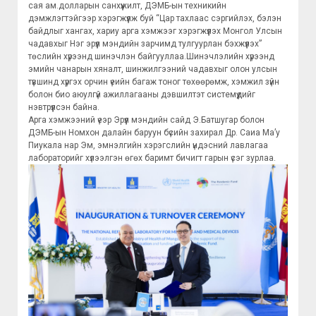
сая ам.долларын санхүүжилт, ДЭМБ-ын техникийн
дэмжлэгтэйгээр хэрэгжүүлж буй “Цар тахлаас сэргийлэх, бэлэн
байдлыг хангах, хариу арга хэмжээг хэрэгжүүлэх Монгол Улсын
чадавхыг Нэг эрүүл мэндийн зарчимд тулгуурлан бэхжүүлэх”
төслийн хүрээнд шинэчлэн байгууллаа.Шинэчлэлийн хүрээнд
эмийн чанарын хяналт, шинжилгээний чадавхыг олон улсын
түвшинд хүргэх орчин үеийн багаж тоног төхөөрөмж, хэмжил зүйн
болон био аюулгүй ажиллагааны дэвшилтэт системүүдийг
нэвтрүүлсэн байна.
Арга хэмжээний үеэр Эрүүл мэндийн сайд Э.Батшугар болон
ДЭМБ-ын Номхон далайн баруун бүсийн захирал Др. Саиа Ма’у
Пиукала нар Эм, эмнэлгийн хэрэгслийн үндэсний лавлагаа
лабораторийг хүлээлгэн өгөх баримт бичигт гарын үсэг зурлаа.