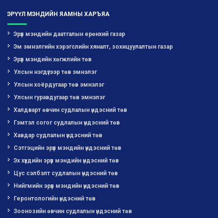
ЭРҮҮЛ МЭНДИЙН ЯАМНЫ ХАРЪЯА
Эрүүл мэндийн даатгалын ерөнхий газар
Эм эмнэлгийн хэрэгслийн хяналт, зохицуулалтын газар
Эрүүл мэндийн хөгжлийн төв
Улсын нэгдүгээр төв эмнэлэг
Улсын хоёрдугаар төв эмнэлэг
Улсын гуравдугаар төв эмнэлэг
Халдварт өвчин судлалын үндэсний төв
Гэмтэл согог судлалын үндэсний төв
Хавдар судлалын үндэсний төв
Сэтгэцийн эрүүл мэндийн үндэсний төв
Эх хүүхдийн эрүүл мэндийн үндэсний төв
Цус сэлбэлт судлалын үндэсний төв
Нийгмийн эрүүл мэндийн үндэсний төв
Геронтологийн үндэсний төв
Зоонозийн өвчин судлалын үндэсний төв