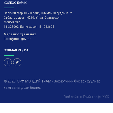
ХОЛБОО БАРИХ
Засгийн газрын VIII байр, Олимпийн гудамж - 2
Сүхбаатар дүүрэг 14210, Улаанбаатар хот
Монгол улс
11-323002, Бичиг хэрэг : 51-263695
Мэдээлэл хүлээн авах
letter@moh.gov.mn
СОШИАЛ МЕДИА
© 2026. ЭРҮҮЛ МЭНДИЙН ЯАМ - Зохиогчийн бүх эрх хуулиар
хамгаалагдсан болно.
Вэб сайт
ыг
Грийн софт ХХК