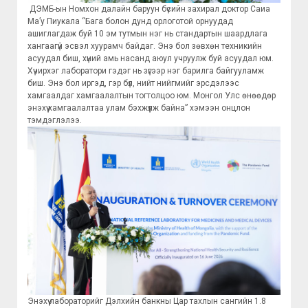
ДЭМБ-ын Номхон далайн баруун бүсийн захирал доктор Саиа
Ма’у Пиукала “Бага болон дунд орлоготой орнуудад
ашиглагдаж буй 10 эм тутмын нэг нь стандартын шаардлага
хангаагүй эсвэл хуурамч байдаг. Энэ бол зөвхөн техникийн
асуудал биш, хүний амь насанд аюул учруулж буй асуудал юм.
Хүчирхэг лаборатори гэдэг нь зүгээр нэг барилга байгууламж
биш. Энэ бол иргэд, гэр бүл, нийт нийгмийг эрсдэлээс
хамгаалдаг хамгаалалтын тогтолцоо юм. Монгол Улс өнөөдөр
энэхүү хамгаалалтаа улам бэхжүүлж байна” хэмээн онцлон
тэмдэглэлээ.
Энэхүү лабораторийг Дэлхийн банкны Цар тахлын сангийн 1.8