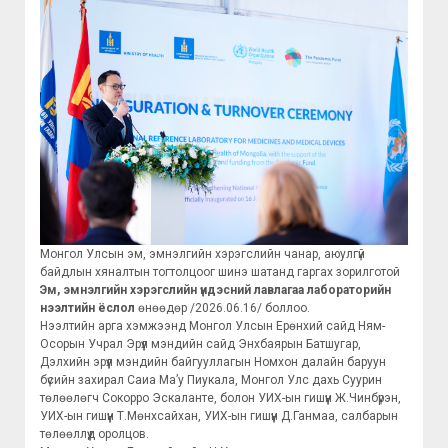
Монгол Улсын эм, эмнэлгийн хэрэгслийн чанар, аюулгүй
байдлын хяналтын тогтолцоог шинэ шатанд гаргах зорилготой
Эм, эмнэлгийн хэрэгслийн үндэсний лавлагаа лабораторийн
нээлтийн ёслол
өнөөдөр /2026.06.16/ боллоо.
Нээлтийн арга хэмжээнд Монгол Улсын Ерөнхий сайд Ням-
Осорын Учрал Эрүүл мэндийн сайд Энхбаярын Батшугар,
Дэлхийн эрүүл мэндийн байгууллагын Номхон далайн баруун
бүсийн захирал Саиа Ма’у Пиукала, Монгол Улс дахь Суурин
төлөөлөгч Сокорро Эскаланте, болон УИХ-ын гишүүн Ж.Чинбүрэн,
УИХ-ын гишүүн Т.Мөнхсайхан, УИХ-ын гишүүн Д.Ганмаа, салбарын
төлөөллүүд оролцов.