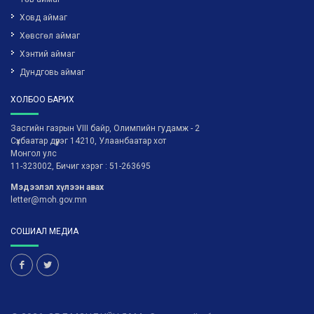
Ховд аймаг
Хөвсгөл аймаг
Хэнтий аймаг
Дундговь аймаг
ХОЛБОО БАРИХ
Засгийн газрын VIII байр, Олимпийн гудамж - 2
Сүхбаатар дүүрэг 14210, Улаанбаатар хот
Монгол улс
11-323002, Бичиг хэрэг : 51-263695
Мэдээлэл хүлээн авах
letter@moh.gov.mn
СОШИАЛ МЕДИА