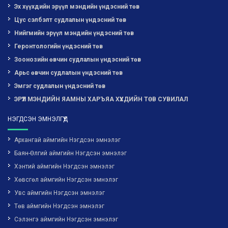
Эх хүүхдийн эрүүл мэндийн үндэсний төв
Цус сэлбэлт судлалын үндэсний төв
Нийгмийн эрүүл мэндийн үндэсний төв
Геронтологийн үндэсний төв
Зоонозийн өвчин судлалын үндэсний төв
Арьс өвчин судлалын үндэсний төв
Эмгэг судлалын үндэсний төв
ЭРҮҮЛ МЭНДИЙН ЯАМНЫ ХАРЪЯА ХҮҮХДИЙН ТӨВ СУВИЛАЛ
НЭГДСЭН ЭМНЭЛГҮҮД
Архангай аймгийн Нэгдсэн эмнэлэг
Баян-Өлгий аймгийн Нэгдсэн эмнэлэг
Хэнтий аймгийн Нэгдсэн эмнэлэг
Хөвсгөл аймгийн Нэгдсэн эмнэлэг
Увс аймгийн Нэгдсэн эмнэлэг
Төв аймгийн Нэгдсэн эмнэлэг
Сэлэнгэ аймгийн Нэгдсэн эмнэлэг