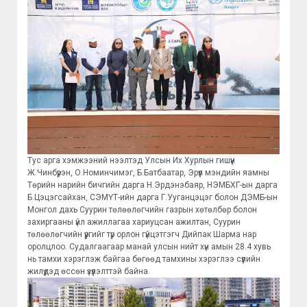
Тус арга хэмжээний нээлтэд Улсын Их Хурлын гишүүн
Ж.Чинбүрэн, О.Номинчимэг, Б.Батбаатар, Эрүүл мэндийн яамны
Төрийн нарийн бичгийн дарга Н.Эрдэнэбаяр, НЭМБХГ-ын дарга
Б.Цэцэгсайхан, СЭМҮТ-ийн дарга Г.Ууганцэцэг болон ДЭМБ-ын
Монгол дахь Суурин төлөөлөгчийн газрын хөтөлбөр болон
захиргааны үйл ажиллагаа хариуцсан ажилтан, Суурин
төлөөлөгчийн үүргийг түр орлон гүйцэтгэгч Дийпак Шарма нар
оролцлоо. Судалгаагаар манай улсын нийт хүн амын 28.4 хувь
нь тамхи хэрэглэж байгаа бөгөөд тамхины хэрэглээ сүүлийн
жилүүдэд өссөн үзүүлэлттэй байна.