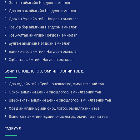
Завхан аймгийн Нэгдсэн эмнэлэг
Дорноговь аймгийн Нэгдсэн эмнэлэг
Дархан-Уул аймгийн Нэгдсэн эмнэлэг
Говьсүмбэр аймгийн Нэгдсэн эмнэлэг
Говь-Алтай аймгийн Нэгдсэн эмнэлэг
Булган аймгийн Нэгдсэн эмнэлэг
Баянхонгор аймгийн Нэгдсэн эмнэлэг
Сүхбаатар аймгийн Нэгдсэн эмнэлэг
БҮСИЙН ОНОШЛОГОО, ЭМЧИЛГЭЭНИЙ ТӨВҮҮД
Дорнод аймгийн Бүсийн оношлогоо, эмчилгээний төв
Орхон аймгийн Бүсийн оношлогоо, эмчилгээний төв
Өвөрхангай аймгийн Бүсийн оношлогоо, эмчилгээний төв
Ховд аймгийн Бүсийн оношлогоо, эмчилгээний төв
Өмнөговь аймгийн Бүсийн оношлогоо, эмчилгээний төв
ГАЗРУУД