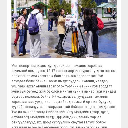
Мөн өсвөр насныхны дунд электрон тамхины хэрэглээ
эрчимтэй нэмэгдэж, 13-17 насны дөрвөн сурагч тутмын нэг нь
электрон тамхи хэрэглэж байгаа нь анхаарал татаж буй
асуудал болж байна. Тамхи нь зүрх судасны өвчин, хавдар,
уушгины архаг өвчин зэрэг олон төрлийн өвчний гол эрсдэлт
хүчин зүйл бөгөөд жил бүр олон мянган хүний амь нас, эрүүл мэндэд
сөргөөр нөлөөлж байна. Иймд хүүхэд, залуучуудыг тамхины
хэрэглээнээс урьдчилан сэргийлэх, тамхигүй орчныг бүрдүүлэх,
хуулийн зохицуулалт шаардлагатай байгааг онцлон тэмдэглэв.
Тус үйл ажиллагаанд Нийслэлийн Эрүүл мэндийн газар, дүүрэг,
өрхийн эрүүл мэндийн төвүүд, Эрүүл мэндийн яамны харьяа
байгууллагууд, их, дээд сургуулийн оюутан залуус болон
иргэдийн төлөөлөл өргөнөөр оролцож, тамхигүй орчин, эрүүл