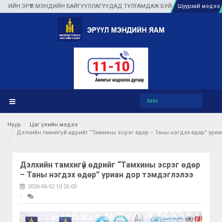
ЭРҮҮЛ МЭНДИЙН БАЙГУУЛЛАГУУДАД ТУЛГАМДАЖ БУЙ АСУУДЛЫГ ГАЗАР ДЭЭР 
Шуурхай мэдээ
Нүүр
Цаг үеийн мэдээ
Дэлхийн тамхигүй өдрийг “Тамхины эсрэг өдөр – Таны нэгдэх өдөр” ури
Дэлхийн тамхигүй өдрийг “Тамхины эсрэг өдөр
– Таны нэгдэх өдөр” уриан дор тэмдэглэлээ
2026-06-02 10:26:00