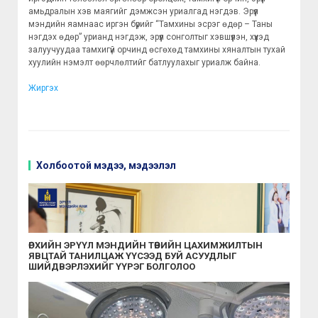
амьдралын хэв маягийг дэмжсэн уриалгад нэгдэв. Эрүүл
мэндийн яамнаас иргэн бүрийг “Тамхины эсрэг өдөр – Таны
нэгдэх өдөр” урианд нэгдэж, эрүүл сонголтыг хэвшүүлэн, хүүхэд
залуучуудаа тамхигүй орчинд өсгөхөд тамхины хяналтын тухай
хуулийн нэмэлт өөрчлөлтийг батлуулахыг уриалж байна.
Жиргэх
Холбоотой мэдээ, мэдээлэл
ӨРХИЙН ЭРҮҮЛ МЭНДИЙН ТӨВИЙН ЦАХИМЖИЛТЫН
ЯВЦТАЙ ТАНИЛЦАЖ ҮҮСЭЭД БУЙ АСУУДЛЫГ
ШИЙДВЭРЛЭХИЙГ ҮҮРЭГ БОЛГОЛОО