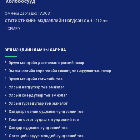
Холбоосууд
ЭМЯ-ны дэргэдэх ТАЗСЗ
СТАТИСТИКИЙН МЭДЭЭЛЛИЙН НЭГДСЭН САН
-1212.mn
LICEMED
ЭРҮҮЛ МЭНДИЙН ЯАМНЫ ХАРЪЯА
Эрүүл мэндийн даатгалын ерөнхий газар
Эм эмнэлгийн хэрэгслийн хяналт, зохицуулалтын газар
Эрүүл мэндийн хөгжлийн төв
Улсын нэгдүгээр төв эмнэлэг
Улсын хоёрдугаар төв эмнэлэг
Улсын гуравдугаар төв эмнэлэг
Халдварт өвчин судлалын үндэсний төв
Гэмтэл согог судлалын үндэсний төв
Хавдар судлалын үндэсний төв
Сэтгэцийн эрүүл мэндийн үндэсний төв