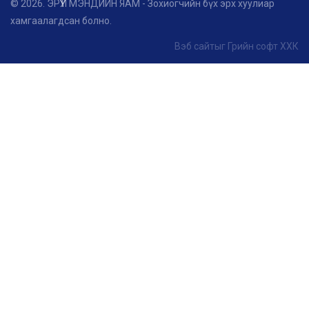
© 2026. ЭРҮҮЛ МЭНДИЙН ЯАМ - Зохиогчийн бүх эрх хуулиар
хамгаалагдсан болно.
Вэб сайт
ыг
Грийн софт ХХК