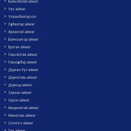
Баян-Өлгий аймаг
Увс аймаг
Улаанбаатар хот
Сүхбаатар аймаг
Архангай аймаг
Баянхонгор аймаг
Булган аймаг
Говь-Алтай аймаг
Говьсүмбэр аймаг
Дархан-Уул аймаг
Дорноговь аймаг
Дорнод аймаг
Завхан аймаг
Орхон аймаг
Өвөрхангай аймаг
Өмнөговь аймаг
Сэлэнгэ аймаг
Төв аймаг