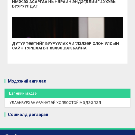
ИМЖ ЭХ АСАРГАА НЬ НЯРАЙН ЭНДЭГДЛИЙГ 40 ХУВЬ
БУУРУУЛДАГ
ДУТУУ ТӨРӨЛТИЙГ БУУРУУЛАХ ЧИГЛЭЛЭЭР ОЛОН УЛСЫН
САЙН ТУРШЛАГЫГ ХЭЛЭЛЦЭЖ БАЙНА
Мэдээний ангилал
Цаг үеийн мэдээ
УЛААНБУРХАН ӨВЧИНТЭЙ ХОЛБООТОЙ МЭДЭЭЛЭЛ
Сошиалд дагаарай