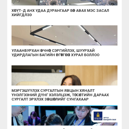
ХӨСҮТ-Д АНХ УДАА ДУРАНГААР БӨӨР АВАХ МЭС ЗАСАЛ
ХИЙГДЛЭЭ
УЛААНБУРХАН ӨВЧНӨӨС СЭРГИЙЛЭХ, ШУУРХАЙ
УДИРДЛАГЫН БАГИЙН ӨРГӨТГӨСӨН ХУРАЛ БОЛЛОО
МЭРГЭШҮҮЛЭХ СУРГАЛТЫН ЯВЦЫН ХЯНАЛТ
ҮНЭЛГЭЭНИЙ ДҮНГ ХЭЛЭЛЦЭЖ, ТӨГСӨЛТИЙН ДАРААХ
СУРГАЛТ ЭРХЛЭХ ЗӨВШӨӨРЛИЙГ СУНГАХААР
ШИЙДВЭРЛЭЛЭЭ