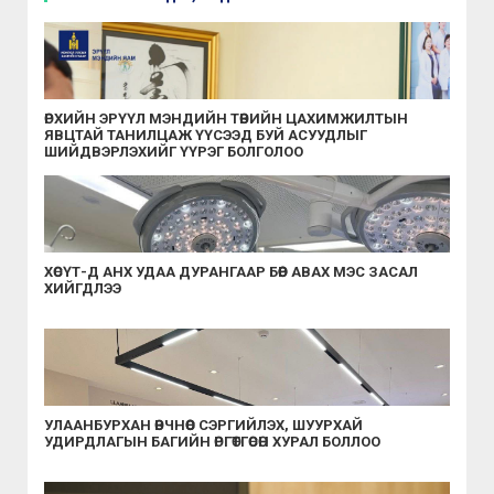
ӨРХИЙН ЭРҮҮЛ МЭНДИЙН ТӨВИЙН ЦАХИМЖИЛТЫН
ЯВЦТАЙ ТАНИЛЦАЖ ҮҮСЭЭД БУЙ АСУУДЛЫГ
ШИЙДВЭРЛЭХИЙГ ҮҮРЭГ БОЛГОЛОО
ХӨСҮТ-Д АНХ УДАА ДУРАНГААР БӨӨР АВАХ МЭС ЗАСАЛ
ХИЙГДЛЭЭ
УЛААНБУРХАН ӨВЧНӨӨС СЭРГИЙЛЭХ, ШУУРХАЙ
УДИРДЛАГЫН БАГИЙН ӨРГӨТГӨСӨН ХУРАЛ БОЛЛОО