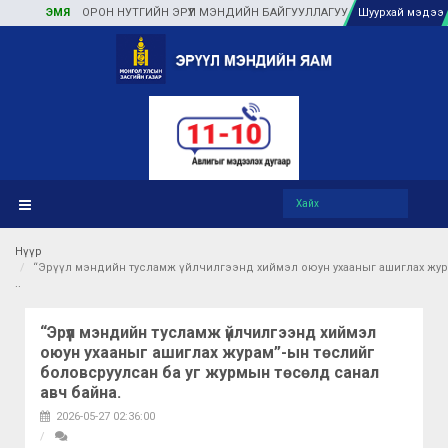
ЭМЯ
ОРОН НУТГИЙН ЭРҮҮЛ МЭНДИЙН БАЙГУУЛЛАГУУДАД ТУЛГАМДАЖ БУЙ АС
Шуурхай мэдээ
Нүүр
“Эрүүл мэндийн тусламж үйлчилгээнд хиймэл оюун ухааныг ашиглах жура
“Эрүүл мэндийн тусламж үйлчилгээнд хиймэл
оюун ухааныг ашиглах журам”-ын төслийг
боловсруулсан ба уг журмын төсөлд санал
авч байна.
2026-05-27 02:36:00