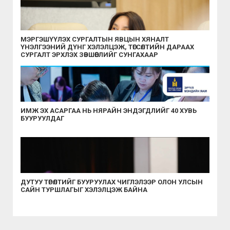
МЭРГЭШҮҮЛЭХ СУРГАЛТЫН ЯВЦЫН ХЯНАЛТ
ҮНЭЛГЭЭНИЙ ДҮНГ ХЭЛЭЛЦЭЖ, ТӨГСӨЛТИЙН ДАРААХ
СУРГАЛТ ЭРХЛЭХ ЗӨВШӨӨРЛИЙГ СУНГАХААР
ШИЙДВЭРЛЭЛЭЭ
ИМЖ ЭХ АСАРГАА НЬ НЯРАЙН ЭНДЭГДЛИЙГ 40 ХУВЬ
БУУРУУЛДАГ
ДУТУУ ТӨРӨЛТИЙГ БУУРУУЛАХ ЧИГЛЭЛЭЭР ОЛОН УЛСЫН
САЙН ТУРШЛАГЫГ ХЭЛЭЛЦЭЖ БАЙНА