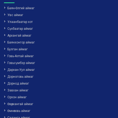
Баян-Өлгий аймаг
Увс аймаг
Улаанбаатар хот
Сүхбаатар аймаг
Архангай аймаг
Баянхонгор аймаг
Булган аймаг
Говь-Алтай аймаг
Говьсүмбэр аймаг
Дархан-Уул аймаг
Дорноговь аймаг
Дорнод аймаг
Завхан аймаг
Орхон аймаг
Өвөрхангай аймаг
Өмнөговь аймаг
Сэлэнгэ аймаг