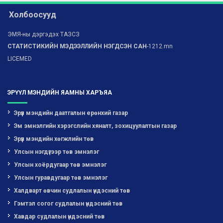
Холбоосууд
ЭМЯ-ны дэргэдэх ТАЗСЗ
СТАТИСТИКИЙН МЭДЭЭЛЛИЙН НЭГДСЭН САН
-1212.mn
LICEMED
ЭРҮҮЛ МЭНДИЙН ЯАМНЫ ХАРЪЯА
Эрүүл мэндийн даатгалын ерөнхий газар
Эм эмнэлгийн хэрэгслийн хяналт, зохицуулалтын газар
Эрүүл мэндийн хөгжлийн төв
Улсын нэгдүгээр төв эмнэлэг
Улсын хоёрдугаар төв эмнэлэг
Улсын гуравдугаар төв эмнэлэг
Халдварт өвчин судлалын үндэсний төв
Гэмтэл согог судлалын үндэсний төв
Хавдар судлалын үндэсний төв