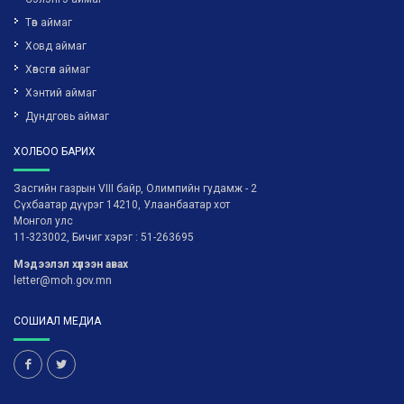
Төв аймаг
Ховд аймаг
Хөвсгөл аймаг
Хэнтий аймаг
Дундговь аймаг
ХОЛБОО БАРИХ
Засгийн газрын VIII байр, Олимпийн гудамж - 2
Сүхбаатар дүүрэг 14210, Улаанбаатар хот
Монгол улс
11-323002, Бичиг хэрэг : 51-263695
Мэдээлэл хүлээн авах
letter@moh.gov.mn
СОШИАЛ МЕДИА