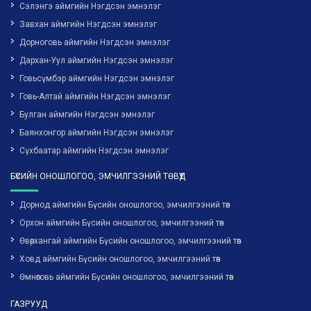
Сэлэнгэ аймгийн Нэгдсэн эмнэлэг
Завхан аймгийн Нэгдсэн эмнэлэг
Дорноговь аймгийн Нэгдсэн эмнэлэг
Дархан-Уул аймгийн Нэгдсэн эмнэлэг
Говьсүмбэр аймгийн Нэгдсэн эмнэлэг
Говь-Алтай аймгийн Нэгдсэн эмнэлэг
Булган аймгийн Нэгдсэн эмнэлэг
Баянхонгор аймгийн Нэгдсэн эмнэлэг
Сүхбаатар аймгийн Нэгдсэн эмнэлэг
БҮСИЙН ОНОШЛОГОО, ЭМЧИЛГЭЭНИЙ ТӨВҮҮД
Дорнод аймгийн Бүсийн оношлогоо, эмчилгээний төв
Орхон аймгийн Бүсийн оношлогоо, эмчилгээний төв
Өвөрхангай аймгийн Бүсийн оношлогоо, эмчилгээний төв
Ховд аймгийн Бүсийн оношлогоо, эмчилгээний төв
Өмнөговь аймгийн Бүсийн оношлогоо, эмчилгээний төв
ГАЗРУУД