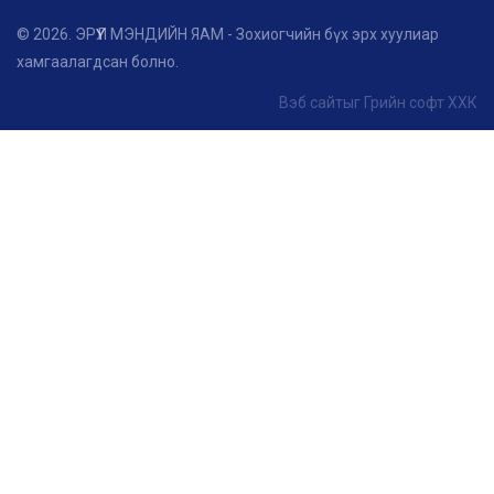
© 2026. ЭРҮҮЛ МЭНДИЙН ЯАМ - Зохиогчийн бүх эрх хуулиар
хамгаалагдсан болно.
Вэб сайт
ыг
Грийн софт ХХК