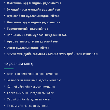
Сэтгэцийн эрүүл мэндийн үндэсний төв
Эх хүүхдийн эрүүл мэндийн үндэсний төв
Цус сэлбэлт судлалын үндэсний төв
Нийгмийн эрүүл мэндийн үндэсний төв
Геронтологийн үндэсний төв
Зоонозийн өвчин судлалын үндэсний төв
Арьс өвчин судлалын үндэсний төв
Эмгэг судлалын үндэсний төв
ЭРҮҮЛ МЭНДИЙН ЯАМНЫ ХАРЪЯА ХҮҮХДИЙН ТӨВ СУВИЛАЛ
НЭГДСЭН ЭМНЭЛГҮҮД
Архангай аймгийн Нэгдсэн эмнэлэг
Баян-Өлгий аймгийн Нэгдсэн эмнэлэг
Хэнтий аймгийн Нэгдсэн эмнэлэг
Хөвсгөл аймгийн Нэгдсэн эмнэлэг
Увс аймгийн Нэгдсэн эмнэлэг
Төв аймгийн Нэгдсэн эмнэлэг