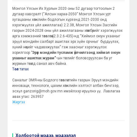
Монгол Улсын Их Хурлын 2020 оны 52 дугаар тогтоолын 2
дугаар хавсралт (“Алсын хараа-2050” Монгол Улсын урт
хугацааны хөгжлийн бодлогын хүрээнд 2021-2030 онд
хэрэгжүүлэх үйл ажиллагаа) 2.2.38, Монгол Улсын Засгийн
газрын 2024-2028 оны үйл ажиллагааны хөтөлбөрийг хэрэгжүүлэх
арга хэмжээний төлөвлөгөө (2.3.2.6-435)-нд “Хиймэл оюун ухааныг
эрүүл мэндийн салбарт ашиглах эрх зүйн орчныг бүрдүүлэх,
хүний нөөцийг чадавхжуулах” гэж заасныг хэрэгжүүлэх
зорилгоор “
Эрүүл мэндийн тусламж үйлчилгээнд хиймэл оюун
ухааныг ашиглах журам”-
ын төслийг боловсруулсан ба уг
журмын төсөлд санал авч байна.
Төсөл татах
Саналыг ЭМЯ-ны Бодлого төлөвлөлтийн газрын Эрүүл мэндийн
инноваци, технологи, цахим хөгжлийн хэлтэст албан бичгээр,
эсхүл ganzorig@moh.gov.mn имэйлээр ирүүлнэ үү. Лавлагаа
авах утас: 263957
Жиргэх
Холбоотой мэдээ, мэдээлэл