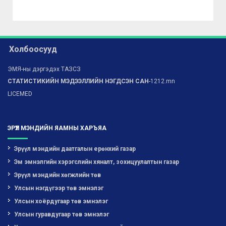
Холбоосууд
ЭМЯ-ны дэргэдэх ТАЗСЗ
СТАТИСТИКИЙН МЭДЭЭЛЛИЙН НЭГДСЭН САН
-1212.mn
LICEMED
ЭРҮҮЛ МЭНДИЙН ЯАМНЫ ХАРЪЯА
Эрүүл мэндийн даатгалын ерөнхий газар
Эм эмнэлгийн хэрэгслийн хяналт, зохицуулалтын газар
Эрүүл мэндийн хөгжлийн төв
Улсын нэгдүгээр төв эмнэлэг
Улсын хоёрдугаар төв эмнэлэг
Улсын гуравдугаар төв эмнэлэг