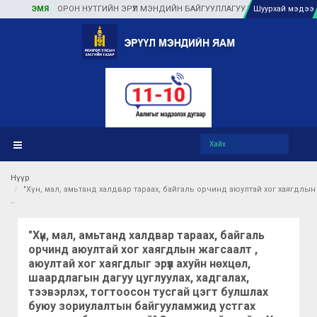
Я
ОРОН НУТГИЙН ЭРҮҮЛ МЭНДИЙН БАЙГУУЛЛАГУУДАД ТУЛГАМДАЖ БУЙ АСУУДЛ
Шуурхай мэдээ
Нүүр
"Хүн, мал, амьтанд халдвар тараах, байгаль орчинд аюултай хог хаягдлын
"Хүн, мал, амьтанд халдвар тараах, байгаль
орчинд аюултай хог хаягдлын жагсаалт ,
аюултай хог хаягдлыг эрүүл ахуйн нөхцөл,
шаардлагын дагуу цуглуулах, хадгалах,
тээвэрлэх, тогтоосон тусгай цэгт булшлах
буюу зориулалтын байгууламжид устгах