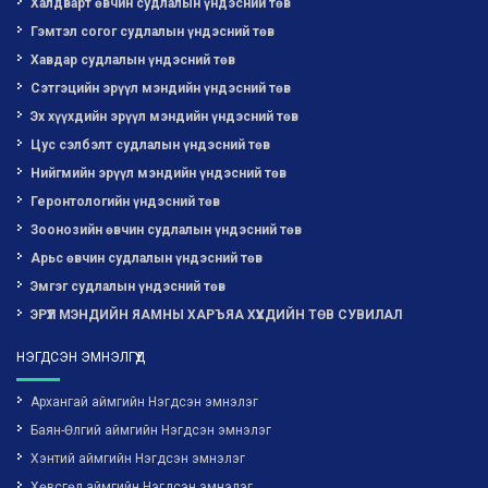
Халдварт өвчин судлалын үндэсний төв
Гэмтэл согог судлалын үндэсний төв
Хавдар судлалын үндэсний төв
Сэтгэцийн эрүүл мэндийн үндэсний төв
Эх хүүхдийн эрүүл мэндийн үндэсний төв
Цус сэлбэлт судлалын үндэсний төв
Нийгмийн эрүүл мэндийн үндэсний төв
Геронтологийн үндэсний төв
Зоонозийн өвчин судлалын үндэсний төв
Арьс өвчин судлалын үндэсний төв
Эмгэг судлалын үндэсний төв
ЭРҮҮЛ МЭНДИЙН ЯАМНЫ ХАРЪЯА ХҮҮХДИЙН ТӨВ СУВИЛАЛ
НЭГДСЭН ЭМНЭЛГҮҮД
Архангай аймгийн Нэгдсэн эмнэлэг
Баян-Өлгий аймгийн Нэгдсэн эмнэлэг
Хэнтий аймгийн Нэгдсэн эмнэлэг
Хөвсгөл аймгийн Нэгдсэн эмнэлэг