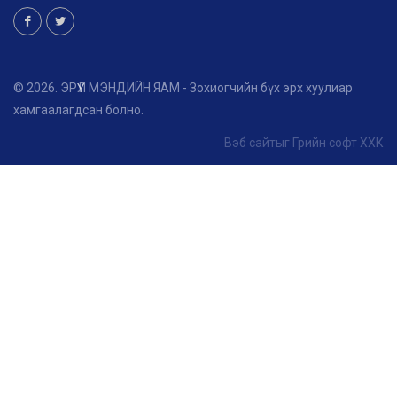
© 2026. ЭРҮҮЛ МЭНДИЙН ЯАМ - Зохиогчийн бүх эрх хуулиар
хамгаалагдсан болно.
Вэб сайт
ыг
Грийн софт ХХК