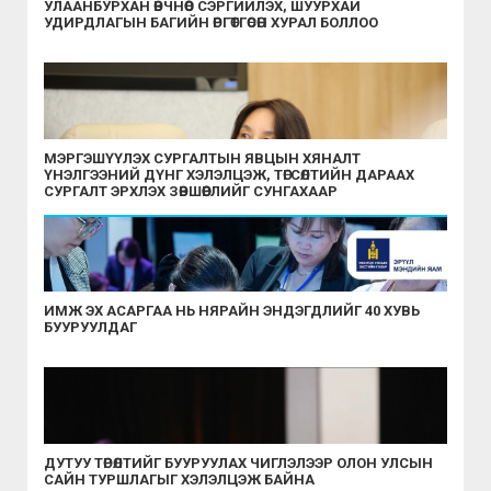
УЛААНБУРХАН ӨВЧНӨӨС СЭРГИЙЛЭХ, ШУУРХАЙ
УДИРДЛАГЫН БАГИЙН ӨРГӨТГӨСӨН ХУРАЛ БОЛЛОО
МЭРГЭШҮҮЛЭХ СУРГАЛТЫН ЯВЦЫН ХЯНАЛТ
ҮНЭЛГЭЭНИЙ ДҮНГ ХЭЛЭЛЦЭЖ, ТӨГСӨЛТИЙН ДАРААХ
СУРГАЛТ ЭРХЛЭХ ЗӨВШӨӨРЛИЙГ СУНГАХААР
ШИЙДВЭРЛЭЛЭЭ
ИМЖ ЭХ АСАРГАА НЬ НЯРАЙН ЭНДЭГДЛИЙГ 40 ХУВЬ
БУУРУУЛДАГ
ДУТУУ ТӨРӨЛТИЙГ БУУРУУЛАХ ЧИГЛЭЛЭЭР ОЛОН УЛСЫН
САЙН ТУРШЛАГЫГ ХЭЛЭЛЦЭЖ БАЙНА