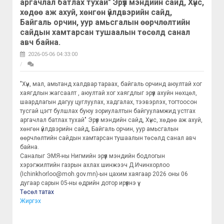
аргачлал батлах тухай" Эрүүл мэндийн сайд, Хүнс,
хөдөө аж ахуй, хөнгөн үйлдвэрийн сайд,
Байгаль орчин, уур амьсгалын өөрчлөлтийн
сайдын хамтарсан тушаалын төсөлд санал
авч байна.
2026-05-06 04:33:00
"Хүн, мал, амьтанд халдвар тараах, байгаль орчинд аюултай хог
хаягдлын жагсаалт , аюултай хог хаягдлыг эрүүл ахуйн нөхцөл,
шаардлагын дагуу цуглуулах, хадгалах, тээвэрлэх, тогтоосон
тусгай цэгт булшлах буюу зориулалтын байгууламжид устгах
аргачлал батлах тухай" Эрүүл мэндийн сайд, Хүнс, хөдөө аж ахуй,
хөнгөн үйлдвэрийн сайд, Байгаль орчин, уур амьсгалын
өөрчлөлтийн сайдын хамтарсан тушаалын төсөлд санал авч
байна.
Саналыг ЭМЯ-ны Нигмийн эрүүл мэндийн бодлогын
хэрэгжилтийн газрын ахлах шинжээч Д.Ичинхорлоо
(Ichinkhorloo@moh.gov.mn)-ын цахим хаягаар 2026 оны 06
дугаар сарын 05-ны өдрийн дотор ирүүлнэ үү.
Төсөл татах
Жиргэх