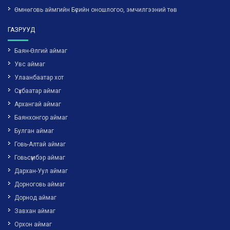
Өмнөговь аймгийн Бүсийн оношлогоо, эмчилгээний төв
ГАЗРУУД
Баян-Өлгий аймаг
Увс аймаг
Улаанбаатар хот
Сүхбаатар аймаг
Архангай аймаг
Баянхонгор аймаг
Булган аймаг
Говь-Алтай аймаг
Говьсүмбэр аймаг
Дархан-Уул аймаг
Дорноговь аймаг
Дорнод аймаг
Завхан аймаг
Орхон аймаг