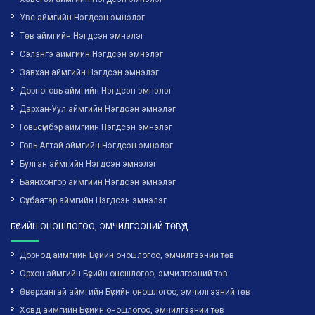
Увс аймгийн Нэгдсэн эмнэлэг
Төв аймгийн Нэгдсэн эмнэлэг
Сэлэнгэ аймгийн Нэгдсэн эмнэлэг
Завхан аймгийн Нэгдсэн эмнэлэг
Дорноговь аймгийн Нэгдсэн эмнэлэг
Дархан-Уул аймгийн Нэгдсэн эмнэлэг
Говьсүмбэр аймгийн Нэгдсэн эмнэлэг
Говь-Алтай аймгийн Нэгдсэн эмнэлэг
Булган аймгийн Нэгдсэн эмнэлэг
Баянхонгор аймгийн Нэгдсэн эмнэлэг
Сүхбаатар аймгийн Нэгдсэн эмнэлэг
БҮСИЙН ОНОШЛОГОО, ЭМЧИЛГЭЭНИЙ ТӨВҮҮД
Дорнод аймгийн Бүсийн оношлогоо, эмчилгээний төв
Орхон аймгийн Бүсийн оношлогоо, эмчилгээний төв
Өвөрхангай аймгийн Бүсийн оношлогоо, эмчилгээний төв
Ховд аймгийн Бүсийн оношлогоо, эмчилгээний төв