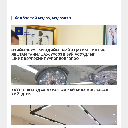
Холбоотой мэдээ, мэдээлэл
ӨРХИЙН ЭРҮҮЛ МЭНДИЙН ТӨВИЙН ЦАХИМЖИЛТЫН
ЯВЦТАЙ ТАНИЛЦАЖ ҮҮСЭЭД БУЙ АСУУДЛЫГ
ШИЙДВЭРЛЭХИЙГ ҮҮРЭГ БОЛГОЛОО
ХӨСҮТ-Д АНХ УДАА ДУРАНГААР БӨӨР АВАХ МЭС ЗАСАЛ
ХИЙГДЛЭЭ