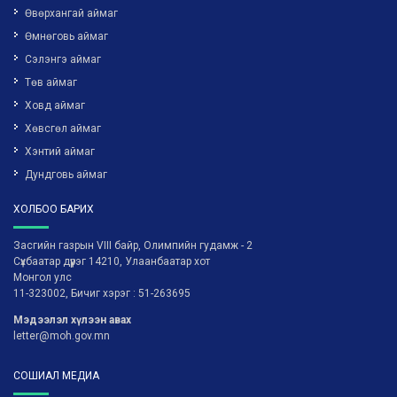
Өвөрхангай аймаг
Өмнөговь аймаг
Сэлэнгэ аймаг
Төв аймаг
Ховд аймаг
Хөвсгөл аймаг
Хэнтий аймаг
Дундговь аймаг
ХОЛБОО БАРИХ
Засгийн газрын VIII байр, Олимпийн гудамж - 2
Сүхбаатар дүүрэг 14210, Улаанбаатар хот
Монгол улс
11-323002, Бичиг хэрэг : 51-263695
Мэдээлэл хүлээн авах
letter@moh.gov.mn
СОШИАЛ МЕДИА