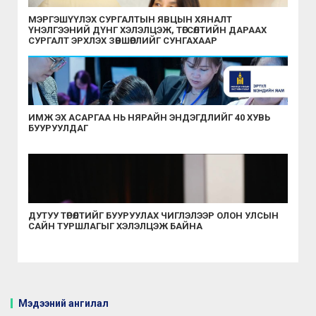
МЭРГЭШҮҮЛЭХ СУРГАЛТЫН ЯВЦЫН ХЯНАЛТ
ҮНЭЛГЭЭНИЙ ДҮНГ ХЭЛЭЛЦЭЖ, ТӨГСӨЛТИЙН ДАРААХ
СУРГАЛТ ЭРХЛЭХ ЗӨВШӨӨРЛИЙГ СУНГАХААР
ШИЙДВЭРЛЭЛЭЭ
ИМЖ ЭХ АСАРГАА НЬ НЯРАЙН ЭНДЭГДЛИЙГ 40 ХУВЬ
БУУРУУЛДАГ
ДУТУУ ТӨРӨЛТИЙГ БУУРУУЛАХ ЧИГЛЭЛЭЭР ОЛОН УЛСЫН
САЙН ТУРШЛАГЫГ ХЭЛЭЛЦЭЖ БАЙНА
Мэдээний ангилал