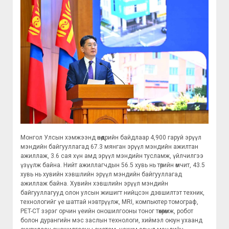
Монгол Улсын хэмжээнд өнөөдрийн байдлаар 4,900 гаруй эрүүл
мэндийн байгууллагад 67.3 мянган эрүүл мэндийн ажилтан
ажиллаж, 3.6 сая хүн амд эрүүл мэндийн тусламж, үйлчилгээ
үзүүлж байна. Нийт ажиллагчдын 56.5 хувь нь төрийн өмчит, 43.5
хувь нь хувийн хэвшлийн эрүүл мэндийн байгууллагад
ажиллаж байна. Хувийн хэвшлийн эрүүл мэндийн
байгууллагууд олон улсын жишигт нийцсэн дэвшилтэт техник,
технологийг үе шаттай нэвтрүүлж, MRI, компьютер томограф,
PET-CT зэрэг орчин үеийн оношилгооны тоног төхөөрөмж, робот
болон дурангийн мэс заслын технологи, хиймэл оюун ухаанд