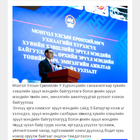
Монгол Улсын Ерөнхийлөгч У.Хүрэлсүхийн санаачилгаар хувийн
хэвшлийн эрүүл мэндийн байгууллага болон өрхийн эрүүл
мэндийн төвийн эмч, эмнэлгийн ажилтнуудтай уулзалт зохион
байгууллаа.
Энэхүү арга хэмжээг эрүүл мэндийн сайд Э.Батшугар нээж үг
хэлэхдээ, эрүүл мэндийн салбарын хөгжилд хувийн хэвшлийн
эрүүл мэндийн байгууллагууд болон өрхийн эрүүл мэндийн
төвүүд чухал байр суурь эзэлж, иргэдэд үзүүлэх тусламж,
үйлчилгээний чанар, хүртээмжийг нэмэгдүүлэхэд бодит хувь
нэмэр оруулж байгааг онцлон тэмдэглэлээ.