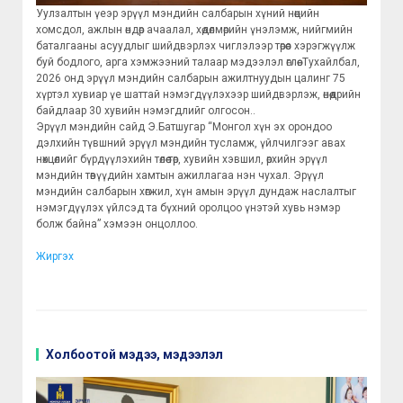
Уулзалтын үеэр эрүүл мэндийн салбарын хүний нөөцийн
хомсдол, ажлын өндөр ачаалал, хөдөлмөрийн үнэлэмж, нийгмийн
баталгааны асуудлыг шийдвэрлэх чиглэлээр төрөөс хэрэгжүүлж
буй бодлого, арга хэмжээний талаар мэдээлэл өглөө. Тухайлбал,
2026 онд эрүүл мэндийн салбарын ажилтнуудын цалинг 75
хүртэл хувиар үе шаттай нэмэгдүүлэхээр шийдвэрлэж, өнөөдрийн
байдлаар 30 хувийн нэмэгдлийг олгосон..
Эрүүл мэндийн сайд Э.Батшугар “Монгол хүн эх орондоо
дэлхийн түвшний эрүүл мэндийн тусламж, үйлчилгээг авах
нөхцөлийг бүрдүүлэхийн төлөө төр, хувийн хэвшил, өрхийн эрүүл
мэндийн төвүүдийн хамтын ажиллагаа нэн чухал. Эрүүл
мэндийн салбарын хөгжил, хүн амын эрүүл дундаж наслалтыг
нэмэгдүүлэх үйлсэд та бүхний оролцоо үнэтэй хувь нэмэр
болж байна” хэмээн онцоллоо.
Жиргэх
Холбоотой мэдээ, мэдээлэл