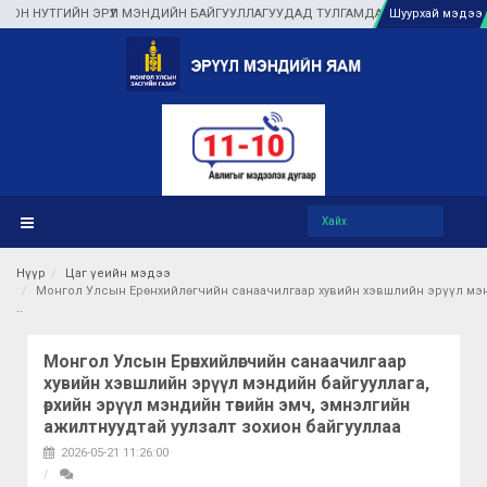
 ЭРҮҮЛ МЭНДИЙН БАЙГУУЛЛАГУУДАД ТУЛГАМДАЖ БУЙ АСУУДЛЫГ ГАЗАР ДЭЭР
Шуурхай мэдээ
Нүүр
Цаг үеийн мэдээ
Монгол Улсын Ерөнхийлөгчийн санаачилгаар хувийн хэвшлийн эрүүл мэнд
Монгол Улсын Ерөнхийлөгчийн санаачилгаар
хувийн хэвшлийн эрүүл мэндийн байгууллага,
өрхийн эрүүл мэндийн төвийн эмч, эмнэлгийн
ажилтнуудтай уулзалт зохион байгууллаа
2026-05-21 11:26:00