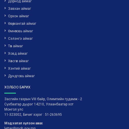
Дорнод аймаг
Завхан аймаг
Орхон аймаг
Өвөрхангай аймаг
Өмнөговь аймаг
Сэлэнгэ аймаг
Төв аймаг
Ховд аймаг
Хөвсгөл аймаг
Хэнтий аймаг
Дундговь аймаг
ХОЛБОО БАРИХ
Засгийн газрын VIII байр, Олимпийн гудамж - 2
Сүхбаатар дүүрэг 14210, Улаанбаатар хот
Монгол улс
11-323002, Бичиг хэрэг : 51-263695
Мэдээлэл хүлээн авах
letter@moh.gov.mn