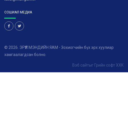
СОШИАЛ МЕДИА
© 2026. ЭРҮҮЛ МЭНДИЙН ЯАМ - Зохиогчийн бүх эрх хуулиар
хамгаалагдсан болно.
Вэб сайт
ыг
Грийн софт ХХК