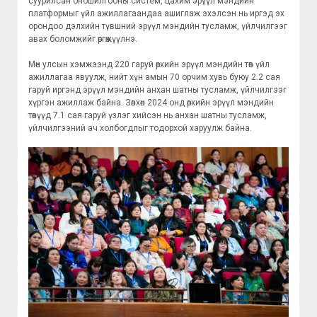
суурилсан оношилгооны систем, цахим эрүүл мэндийн
платформыг үйл ажиллагаандаа ашиглаж эхэлсэн нь иргэд эх
орондоо дэлхийн түвшний эрүүл мэндийн тусламж, үйлчилгээг
авах боломжийг өргөжүүлнэ.
Мөн улсын хэмжээнд 220 гаруй өрхийн эрүүл мэндийн төв үйл
ажиллагаа явуулж, нийт хүн амын 70 орчим хувь буюу 2.2 сая
гаруй иргэнд эрүүл мэндийн анхан шатны тусламж, үйлчилгээг
хүргэн ажиллаж байна. Зөвхөн 2024 онд өрхийн эрүүл мэндийн
төвүүд 7.1 сая гаруй үзлэг хийсэн нь анхан шатны тусламж,
үйлчилгээний ач холбогдлыг тодорхой харуулж байна.