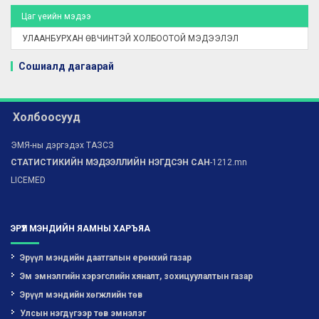
Цаг үеийн мэдээ
УЛААНБУРХАН ӨВЧИНТЭЙ ХОЛБООТОЙ МЭДЭЭЛЭЛ
Сошиалд дагаарай
Холбоосууд
ЭМЯ-ны дэргэдэх ТАЗСЗ
СТАТИСТИКИЙН МЭДЭЭЛЛИЙН НЭГДСЭН САН
-1212.mn
LICEMED
ЭРҮҮЛ МЭНДИЙН ЯАМНЫ ХАРЪЯА
Эрүүл мэндийн даатгалын ерөнхий газар
Эм эмнэлгийн хэрэгслийн хяналт, зохицуулалтын газар
Эрүүл мэндийн хөгжлийн төв
Улсын нэгдүгээр төв эмнэлэг