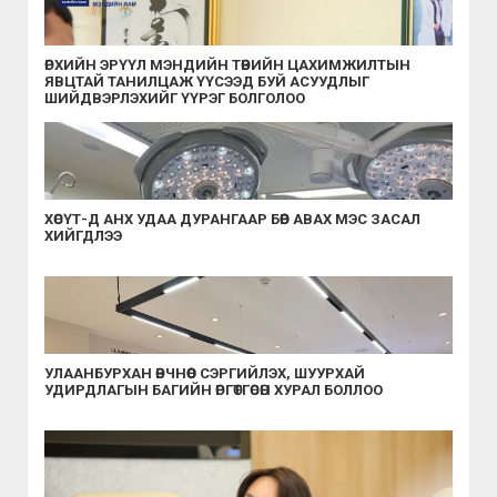
ӨРХИЙН ЭРҮҮЛ МЭНДИЙН ТӨВИЙН ЦАХИМЖИЛТЫН
ЯВЦТАЙ ТАНИЛЦАЖ ҮҮСЭЭД БУЙ АСУУДЛЫГ
ШИЙДВЭРЛЭХИЙГ ҮҮРЭГ БОЛГОЛОО
ХӨСҮТ-Д АНХ УДАА ДУРАНГААР БӨӨР АВАХ МЭС ЗАСАЛ
ХИЙГДЛЭЭ
УЛААНБУРХАН ӨВЧНӨӨС СЭРГИЙЛЭХ, ШУУРХАЙ
УДИРДЛАГЫН БАГИЙН ӨРГӨТГӨСӨН ХУРАЛ БОЛЛОО