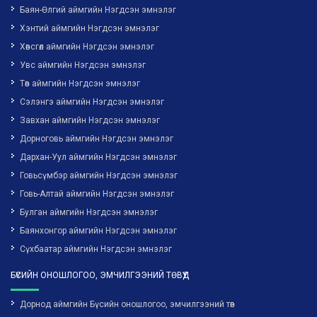
Баян-Өлгий аймгийн Нэгдсэн эмнэлэг
Хэнтий аймгийн Нэгдсэн эмнэлэг
Хөвсгөл аймгийн Нэгдсэн эмнэлэг
Увс аймгийн Нэгдсэн эмнэлэг
Төв аймгийн Нэгдсэн эмнэлэг
Сэлэнгэ аймгийн Нэгдсэн эмнэлэг
Завхан аймгийн Нэгдсэн эмнэлэг
Дорноговь аймгийн Нэгдсэн эмнэлэг
Дархан-Уул аймгийн Нэгдсэн эмнэлэг
Говьсүмбэр аймгийн Нэгдсэн эмнэлэг
Говь-Алтай аймгийн Нэгдсэн эмнэлэг
Булган аймгийн Нэгдсэн эмнэлэг
Баянхонгор аймгийн Нэгдсэн эмнэлэг
Сүхбаатар аймгийн Нэгдсэн эмнэлэг
БҮСИЙН ОНОШЛОГОО, ЭМЧИЛГЭЭНИЙ ТӨВҮҮД
Дорнод аймгийн Бүсийн оношлогоо, эмчилгээний төв