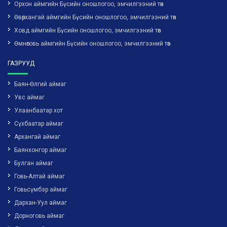
Орхон аймгийн Бүсийн оношлогоо, эмчилгээний төв
Өвөрхангай аймгийн Бүсийн оношлогоо, эмчилгээний төв
Ховд аймгийн Бүсийн оношлогоо, эмчилгээний төв
Өмнөговь аймгийн Бүсийн оношлогоо, эмчилгээний төв
ГАЗРУУД
Баян-Өлгий аймаг
Увс аймаг
Улаанбаатар хот
Сүхбаатар аймаг
Архангай аймаг
Баянхонгор аймаг
Булган аймаг
Говь-Алтай аймаг
Говьсүмбэр аймаг
Дархан-Уул аймаг
Дорноговь аймаг