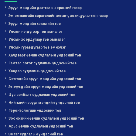
Эрүүл мэндийн даатгалын ерөнхий газар
Эм эмнэлгийн хэрэгслийн хяналт, зохицуулалтын газар
Эрүүл мэндийн хөгжлийн төв
Улсын нэгдүгээр төв эмнэлэг
Улсын хоёрдугаар төв эмнэлэг
Улсын гуравдугаар төв эмнэлэг
Халдварт өвчин судлалын үндэсний төв
Гэмтэл согог судлалын үндэсний төв
Хавдар судлалын үндэсний төв
Сэтгэцийн эрүүл мэндийн үндэсний төв
Эх хүүхдийн эрүүл мэндийн үндэсний төв
Цус сэлбэлт судлалын үндэсний төв
Нийгмийн эрүүл мэндийн үндэсний төв
Геронтологийн үндэсний төв
Зоонозийн өвчин судлалын үндэсний төв
Арьс өвчин судлалын үндэсний төв
Эмгэг судлалын үндэсний төв