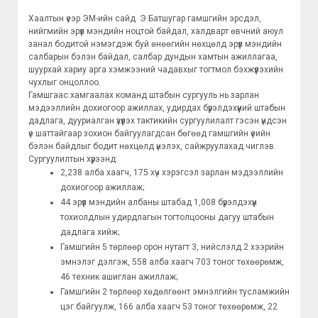
Хаалтын үеэр ЭМ-ийн сайд Э.Батшугар гамшгийн эрсдэл,
нийгмийн эрүүл мэндийн ноцтой байдал, халдварт өвчний аюул
занал бодитой нэмэгдэж буй өнөөгийн нөхцөлд эрүүл мэндийн
салбарын бэлэн байдал, салбар дундын хамтын ажиллагаа,
шуурхай хариу арга хэмжээний чадавхыг тогтмол бэхжүүлэхийн
чухлыг онцоллоо.
Гамшгаас хамгаалах команд штабын сургууль нь зарлан
мэдээллийн дохиогоор ажиллах, удирдах бүрэлдэхүүний штабын
дадлага, дууриалган үзүүлэх тактикийн сургуулилалт гэсэн үндсэн
үе шаттайгаар зохион байгуулагдсан бөгөөд гамшгийн үеийн
бэлэн байдлыг бодит нөхцөлд үнэлэх, сайжруулахад чиглэв.
Сургуулилтын хүрээнд:
2,238 алба хаагч, 175 хүч хэрэгсэл зарлан мэдээллийн
дохиогоор ажиллаж;
44 эрүүл мэндийн албаны штабад 1,008 бүрэлдэхүүн
тохиолдлын удирдлагын тогтолцооны дагуу штабын
дадлага хийж;
Гамшгийн 5 төрлөөр орон нутагт 3, нийслэлд 2 хээрийн
эмнэлэг дэлгэж, 558 алба хаагч 703 тоног төхөөрөмж,
46 техник ашиглан ажиллаж;
Гамшгийн 2 төрлөөр хөдөлгөөнт эмнэлгийн тусламжийн
цэг байгуулж, 166 алба хаагч 53 тоног төхөөрөмж, 22