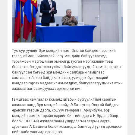
Тус сургуулийг Эрүүл мэндийн яам, Онцгой байдлын ерөнхий
газар, аймаг, нийслэлийн эрүүл мэндийн байгууллагууд,
төрөлжсөн мэргэшлийн эмнэлгүүд, тусгай мэргэжлийн төвүүд
болон холбогдох олон улсын байгууллагуудтай хамтран зохион
байгуулсан бөгөөд эрүүл мэндийн салбарын гамшгаас
хамгаалах бэлэн байдлыг хангах, удирдах бүрэлдэхүүний
шийдвэр гаргах чадавхыг нэмэгдүүлэх, байгууллагуудын хамтын
ажиллагааг сайжруулах зорилготой юм.
Гамшгаас хамгаалах команд штабын сургуулилтын хаалтын
ажиллагаанд Эрүүл мэндийн сайд Э.Батшугар, Онцгой байдлын
ерөнхий газрын дарга, хошууч генерал Г. Ариунбуян, эрүүл
мэндийн яамны төрийн нарийн бичгийн дарга Н.Эрдэнэбаяр,
болон ОБЕГ-ын Ажиллагааны удирдлагын газрын дарга,
хурандаа А.Дашням болон команд штбаын сургуульд оролцсон
нийт алба хаагчид оролцлоо.