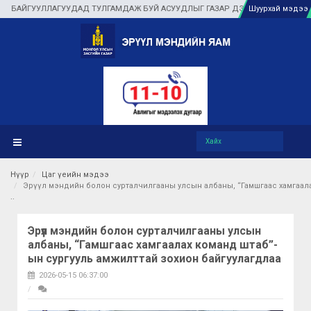
ГУУЛЛАГУУДАД ТУЛГАМДАЖ БУЙ АСУУДЛЫГ ГАЗАР ДЭЭР НЬ ШУУРХАЙ ШИЙДВЭ
Шуурхай мэдээ
Нүүр
Цаг үеийн мэдээ
Эрүүл мэндийн болон сурталчилгааны улсын албаны, “Гамшгаас хамгаала
Эрүүл мэндийн болон сурталчилгааны улсын
албаны, “Гамшгаас хамгаалах команд штаб”-
ын сургууль амжилттай зохион байгуулагдлаа
2026-05-15 06:37:00