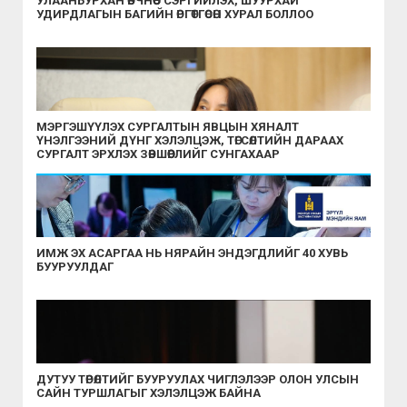
УЛААНБУРХАН ӨВЧНӨӨС СЭРГИЙЛЭХ, ШУУРХАЙ
УДИРДЛАГЫН БАГИЙН ӨРГӨТГӨСӨН ХУРАЛ БОЛЛОО
МЭРГЭШҮҮЛЭХ СУРГАЛТЫН ЯВЦЫН ХЯНАЛТ
ҮНЭЛГЭЭНИЙ ДҮНГ ХЭЛЭЛЦЭЖ, ТӨГСӨЛТИЙН ДАРААХ
СУРГАЛТ ЭРХЛЭХ ЗӨВШӨӨРЛИЙГ СУНГАХААР
ШИЙДВЭРЛЭЛЭЭ
ИМЖ ЭХ АСАРГАА НЬ НЯРАЙН ЭНДЭГДЛИЙГ 40 ХУВЬ
БУУРУУЛДАГ
ДУТУУ ТӨРӨЛТИЙГ БУУРУУЛАХ ЧИГЛЭЛЭЭР ОЛОН УЛСЫН
САЙН ТУРШЛАГЫГ ХЭЛЭЛЦЭЖ БАЙНА