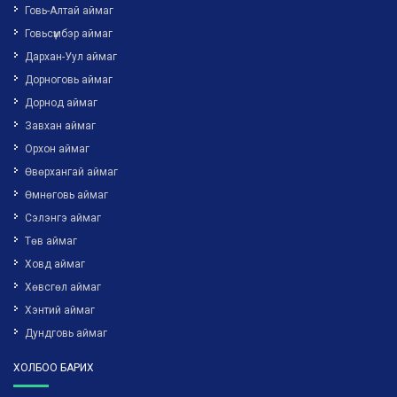
Говь-Алтай аймаг
Говьсүмбэр аймаг
Дархан-Уул аймаг
Дорноговь аймаг
Дорнод аймаг
Завхан аймаг
Орхон аймаг
Өвөрхангай аймаг
Өмнөговь аймаг
Сэлэнгэ аймаг
Төв аймаг
Ховд аймаг
Хөвсгөл аймаг
Хэнтий аймаг
Дундговь аймаг
ХОЛБОО БАРИХ