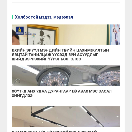
Холбоотой мэдээ, мэдээлэл
ӨРХИЙН ЭРҮҮЛ МЭНДИЙН ТӨВИЙН ЦАХИМЖИЛТЫН
ЯВЦТАЙ ТАНИЛЦАЖ ҮҮСЭЭД БУЙ АСУУДЛЫГ
ШИЙДВЭРЛЭХИЙГ ҮҮРЭГ БОЛГОЛОО
ХӨСҮТ-Д АНХ УДАА ДУРАНГААР БӨӨР АВАХ МЭС ЗАСАЛ
ХИЙГДЛЭЭ