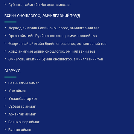
Сүхбаатар аймгийн Нэгдсэн эмнэлэг
БҮСИЙН ОНОШЛОГОО, ЭМЧИЛГЭЭНИЙ ТӨВҮҮД
Дорнод аймгийн Бүсийн оношлогоо, эмчилгээний төв
Орхон аймгийн Бүсийн оношлогоо, эмчилгээний төв
Өвөрхангай аймгийн Бүсийн оношлогоо, эмчилгээний төв
Ховд аймгийн Бүсийн оношлогоо, эмчилгээний төв
Өмнөговь аймгийн Бүсийн оношлогоо, эмчилгээний төв
ГАЗРУУД
Баян-Өлгий аймаг
Увс аймаг
Улаанбаатар хот
Сүхбаатар аймаг
Архангай аймаг
Баянхонгор аймаг
Булган аймаг