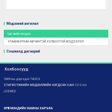
Мэдээний ангилал
Цаг үеийн мэдээ
УЛААНБУРХАН ӨВЧИНТЭЙ ХОЛБООТОЙ МЭДЭЭЛЭЛ
Сошиалд дагаарай
Холбоосууд
ЭМЯ-ны дэргэдэх ТАЗСЗ
СТАТИСТИКИЙН МЭДЭЭЛЛИЙН НЭГДСЭН САН
-1212.mn
LICEMED
ЭРҮҮЛ МЭНДИЙН ЯАМНЫ ХАРЪЯА