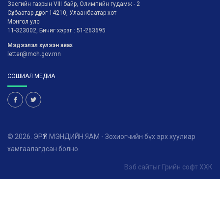
Засгийн газрын VIII байр, Олимпийн гудамж - 2
Сүхбаатар дүүрэг 14210, Улаанбаатар хот
Монгол улс
11-323002, Бичиг хэрэг : 51-263695
Мэдээлэл хүлээн авах
letter@moh.gov.mn
СОШИАЛ МЕДИА
© 2026. ЭРҮҮЛ МЭНДИЙН ЯАМ - Зохиогчийн бүх эрх хуулиар
хамгаалагдсан болно.
Вэб сайт
ыг
Грийн софт ХХК