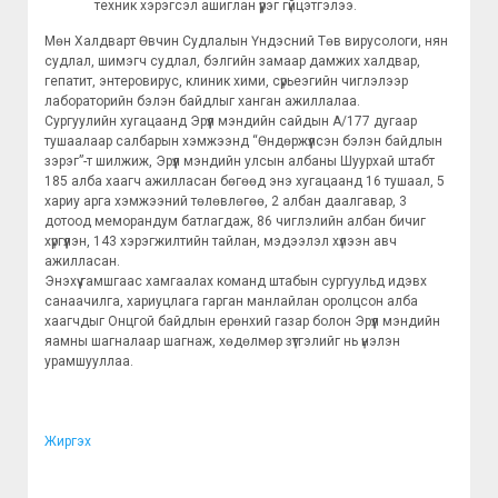
техник хэрэгсэл ашиглан үүрэг гүйцэтгэлээ.
Мөн Халдварт Өвчин Судлалын Үндэсний Төв вирусологи, нян
судлал, шимэгч судлал, бэлгийн замаар дамжих халдвар,
гепатит, энтеровирус, клиник хими, сүрьеэгийн чиглэлээр
лабораторийн бэлэн байдлыг ханган ажиллалаа.
Сургуулийн хугацаанд Эрүүл мэндийн сайдын А/177 дугаар
тушаалаар салбарын хэмжээнд “Өндөржүүлсэн бэлэн байдлын
зэрэг”-т шилжиж, Эрүүл мэндийн улсын албаны Шуурхай штабт
185 алба хаагч ажилласан бөгөөд энэ хугацаанд 16 тушаал, 5
хариу арга хэмжээний төлөвлөгөө, 2 албан даалгавар, 3
дотоод меморандум батлагдаж, 86 чиглэлийн албан бичиг
хүргүүлэн, 143 хэрэгжилтийн тайлан, мэдээлэл хүлээн авч
ажилласан.
Энэхүү гамшгаас хамгаалах команд штабын сургуульд идэвх
санаачилга, хариуцлага гарган манлайлан оролцсон алба
хаагчдыг Онцгой байдлын ерөнхий газар болон Эрүүл мэндийн
яамны шагналаар шагнаж, хөдөлмөр зүтгэлийг нь үнэлэн
урамшууллаа.
Жиргэх