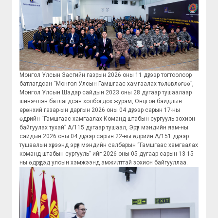
Монгол Улсын Засгийн газрын 2026 оны 11 дүгээр тогтоолоор
батлагдсан “Монгол Улсын Гамшгаас хамгаалах төлөвлөгөө”,
Монгол Улсын Шадар сайдын 2023 оны 28 дугаар тушаалаар
шинэчлэн батлагдсан холбогдох журам, Онцгой байдлын
ерөнхий газар-ын даргын 2026 оны 04 дүгээр сарын 17-ны
өдрийн “Гамшгаас хамгаалах Команд штабын сургууль зохион
байгуулах тухай” А/115 дугаар тушаал, Эрүүл мэндийн яам-ны
сайдын 2026 оны 04 дүгээр сарын 22-ны өдрийн А/151 дүгээр
тушаалын хүрээнд эрүүл мэндийн салбарын “Гамшгаас хамгаалах
команд штабын сургууль”-ийг 2026 оны 05 дугаар сарын 13-15-
ны өдрүүдэд улсын хэмжээнд амжилттай зохион байгууллаа.