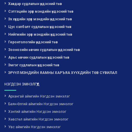
Хавдар судлалын үндэсний төв
Сэтгэцийн эрүүл мэндийн үндэсний төв
Эх хүүхдийн эрүүл мэндийн үндэсний төв
Цус сэлбэлт судлалын үндэсний төв
Нийгмийн эрүүл мэндийн үндэсний төв
Геронтологийн үндэсний төв
Зоонозийн өвчин судлалын үндэсний төв
Арьс өвчин судлалын үндэсний төв
Эмгэг судлалын үндэсний төв
ЭРҮҮЛ МЭНДИЙН ЯАМНЫ ХАРЪЯА ХҮҮХДИЙН ТӨВ СУВИЛАЛ
НЭГДСЭН ЭМНЭЛГҮҮД
Архангай аймгийн Нэгдсэн эмнэлэг
Баян-Өлгий аймгийн Нэгдсэн эмнэлэг
Хэнтий аймгийн Нэгдсэн эмнэлэг
Хөвсгөл аймгийн Нэгдсэн эмнэлэг
Увс аймгийн Нэгдсэн эмнэлэг