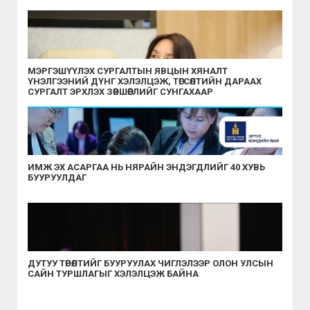
МЭРГЭШҮҮЛЭХ СУРГАЛТЫН ЯВЦЫН ХЯНАЛТ
ҮНЭЛГЭЭНИЙ ДҮНГ ХЭЛЭЛЦЭЖ, ТӨГСӨЛТИЙН ДАРААХ
СУРГАЛТ ЭРХЛЭХ ЗӨВШӨӨРЛИЙГ СУНГАХААР
ШИЙДВЭРЛЭЛЭЭ
ИМЖ ЭХ АСАРГАА НЬ НЯРАЙН ЭНДЭГДЛИЙГ 40 ХУВЬ
БУУРУУЛДАГ
ДУТУУ ТӨРӨЛТИЙГ БУУРУУЛАХ ЧИГЛЭЛЭЭР ОЛОН УЛСЫН
САЙН ТУРШЛАГЫГ ХЭЛЭЛЦЭЖ БАЙНА