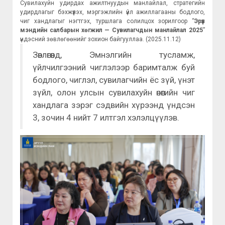
Сувилахуйн удирдах ажилтнуудын манлайлал, стратегийн
удирдлагыг бэхжүүлэх, мэргэжлийн үйл ажиллагааны бодлого,
чиг хандлагыг нэгтгэх, туршлага солилцох зорилгоор “
Эрүүл
мэндийн салбарын хөгжил — Сувилагчдын манлайлал 2025
”
үндэсний зөвлөгөөнийг зохион байгууллаа. (2025.11.12)
Зөвлөгөөнд, Эмнэлгийн тусламж,
үйлчилгээний чиглэлээр баримталж буй
бодлого, чиглэл, сувилагчийн ёс зүй, үнэт
зүйл, олон улсын сувилахуйн өнөөгийн чиг
хандлага зэрэг сэдвийн хүрээнд үндсэн
3, зочин 4 нийт 7 илтгэл хэлэлцүүлэв.