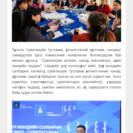
Түүнчлэн Сувилахуйн тусламж, үйлчилгээний хүртээмж, чанарыг
сайжруулах арга хэмжээний төлөвлөгөө боловсруулж буй
ажлын хүрээнд “Сувилахуйн хөгжил, чанар, манлайлал, хүний
нөөцийн чадавх” сэвдийн дор хэлэлцүүлэг хийв. Эрүүл мэндийн
салбарын хөгжилд сувилахуйн тусламж үйлчилгээний чанар,
хүртээмж, аюулгүй байдлыг хангах нь нэн чухал зорилт юм. Энэхүү
зорилтыг хэрэгжүүлэхэд сувилагчдын манлайлал, удирдан
чиглүүлэх чадвар, хамтын ажиллагаа, ёс зүй, хариуцлага голлох
байр суурь эзэлж байна.