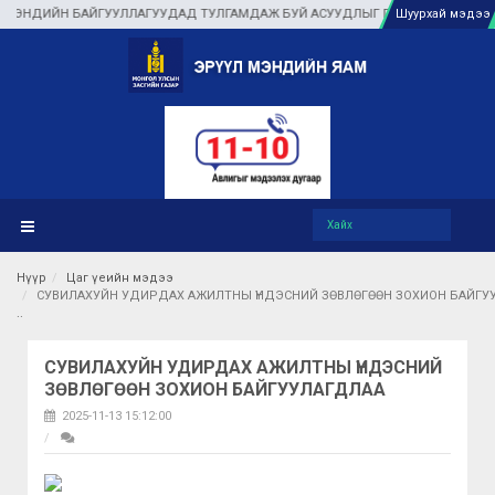
УУЛЛАГУУДАД ТУЛГАМДАЖ БУЙ АСУУДЛЫГ ГАЗАР ДЭЭР НЬ ШУУРХАЙ ШИЙДВЭР
Шуурхай мэдээ
Нүүр
Цаг үеийн мэдээ
СУВИЛАХУЙН УДИРДАХ АЖИЛТНЫ ҮНДЭСНИЙ ЗӨВЛӨГӨӨН ЗОХИОН БАЙГУ
СУВИЛАХУЙН УДИРДАХ АЖИЛТНЫ ҮНДЭСНИЙ
ЗӨВЛӨГӨӨН ЗОХИОН БАЙГУУЛАГДЛАА
2025-11-13 15:12:00