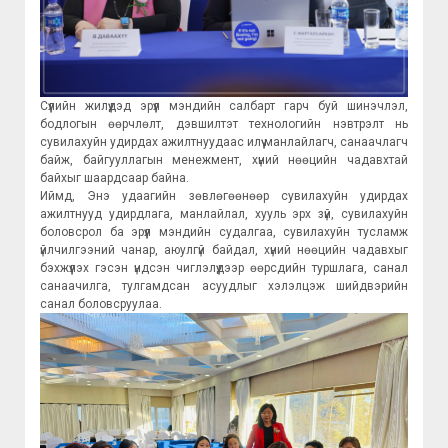
Сүүлийн жилүүдэд эрүүл мэндийн салбарт гарч буй шинэчлэл,
бодлогын өөрчлөлт, дэвшилтэт технологийн нэвтрэлт нь
сувилахуйн удирдах ажилтнуудаас илүү манлайлагч, санаачлагч
байж, байгууллагын менежмент, хүний нөөцийн чадавхтай
байхыг шаардсаар байна.
Иймд, Энэ удаагийн зөвлөгөөнөөр сувилахуйн удирдах
ажилтнууд удирдлага, манлайлал, хууль эрх зүй, сувилахуйн
боловсрол ба эрүүл мэндийн судалгаа, сувилахуйн тусламж
үйлчилгээний чанар, аюулгүй байдал, хүний нөөцийн чадавхыг
бэхжүүлэх гэсэн үндсэн чиглэлүүдээр өөрсдийн туршлага, санал
санаачилга, тулгамдсан асуудлыг хэлэлцэж шийдвэрийн
санал боловсруулаа.