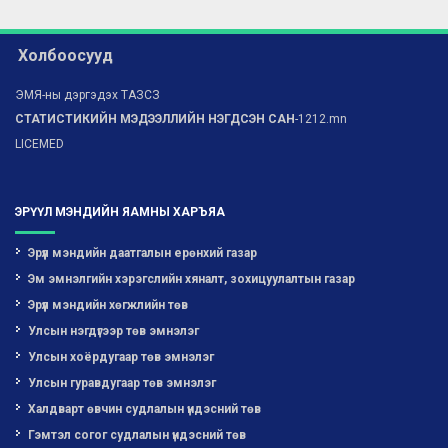
Холбоосууд
ЭМЯ-ны дэргэдэх ТАЗСЗ
СТАТИСТИКИЙН МЭДЭЭЛЛИЙН НЭГДСЭН САН
-1212.mn
LICEMED
ЭРҮҮЛ МЭНДИЙН ЯАМНЫ ХАРЪЯА
Эрүүл мэндийн даатгалын ерөнхий газар
Эм эмнэлгийн хэрэгслийн хяналт, зохицуулалтын газар
Эрүүл мэндийн хөгжлийн төв
Улсын нэгдүгээр төв эмнэлэг
Улсын хоёрдугаар төв эмнэлэг
Улсын гуравдугаар төв эмнэлэг
Халдварт өвчин судлалын үндэсний төв
Гэмтэл согог судлалын үндэсний төв