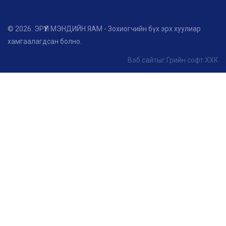
© 2026. ЭРҮҮЛ МЭНДИЙН ЯАМ - Зохиогчийн бүх эрх хуулиар
хамгаалагдсан болно.
Вэб сайт
ыг
Грийн софт ХХК