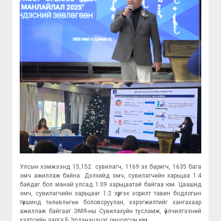
Улсын хэмжээнд 15,152 сувилагч, 1169 эх баригч, 1635 бага
эмч ажиллаж байна. Дэлхийд эмч, сувилагчийн харьцаа 1:4
байдаг бол манай улсад 1:09 харьцаатай байгаа юм. Цаашид
эмч, сувилагчийн харьцааг 1:2 хүргэх зорилт тавин бодлогын
түвшинд төлөвлөгөө боловсруулан, хэрэгжилтийг хангахаар
ажиллаж байгааг ЭМЯ-ны Сувилахуйн тусламж, үйлчилгээний
хэлтсийн дарга Б.Эрдэнэцэцэг онцолсон юм.