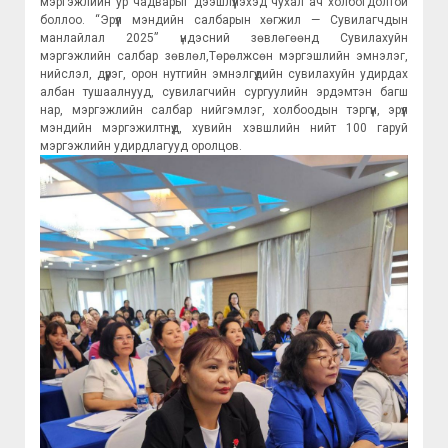
мэргэжлийн ур чадварыг дээшлүүлэхэд чухал ач холбогдолтой
боллоо. “Эрүүл мэндийн салбарын хөгжил — Сувилагчдын
манлайлал 2025” үндэсний зөвлөгөөнд Сувилахуйн
мэргэжлийн салбар зөвлөл,Төрөлжсөн мэргэшлийн эмнэлэг,
нийслэл, дүүрэг, орон нутгийн эмнэлгүүдийн сувилахуйн удирдах
албан тушаалнууд, сувилагчийн сургуулийн эрдэмтэн багш
нар, мэргэжлийн салбар нийгэмлэг, холбоодын тэргүүн, эрүүл
мэндийн мэргэжилтнүүд, хувийн хэвшлийн нийт 100 гаруй
мэргэжлийн удирдлагууд оролцов.