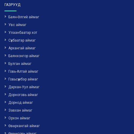
ГАЗРУУД
Баян-Өлгий аймаг
Увс аймаг
Улаанбаатар хот
Сүхбаатар аймаг
Архангай аймаг
Баянхонгор аймаг
Булган аймаг
Говь-Алтай аймаг
Говьсүмбэр аймаг
Дархан-Уул аймаг
Дорноговь аймаг
Дорнод аймаг
Завхан аймаг
Орхон аймаг
Өвөрхангай аймаг
Өмнөговь аймаг