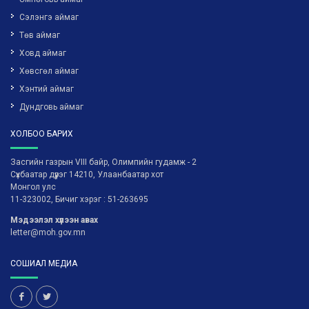
Сэлэнгэ аймаг
Төв аймаг
Ховд аймаг
Хөвсгөл аймаг
Хэнтий аймаг
Дундговь аймаг
ХОЛБОО БАРИХ
Засгийн газрын VIII байр, Олимпийн гудамж - 2
Сүхбаатар дүүрэг 14210, Улаанбаатар хот
Монгол улс
11-323002, Бичиг хэрэг : 51-263695
Мэдээлэл хүлээн авах
letter@moh.gov.mn
СОШИАЛ МЕДИА