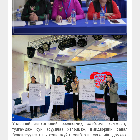
Үндэсний зөвлөгөөний оролцогчид салбарын хэмжээнд
тулгамдаж буй асуудлаа хэлэлцэж, шийдвэрийн санал
боловсруулсан нь сувилахуйн салбарын хөгжлийг дэмжих,