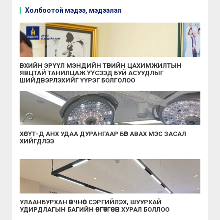
Холбоотой мэдээ, мэдээлэл
ӨРХИЙН ЭРҮҮЛ МЭНДИЙН ТӨВИЙН ЦАХИМЖИЛТЫН
ЯВЦТАЙ ТАНИЛЦАЖ ҮҮСЭЭД БУЙ АСУУДЛЫГ
ШИЙДВЭРЛЭХИЙГ ҮҮРЭГ БОЛГОЛОО
ХӨСҮТ-Д АНХ УДАА ДУРАНГААР БӨӨР АВАХ МЭС ЗАСАЛ
ХИЙГДЛЭЭ
УЛААНБУРХАН ӨВЧНӨӨС СЭРГИЙЛЭХ, ШУУРХАЙ
УДИРДЛАГЫН БАГИЙН ӨРГӨТГӨСӨН ХУРАЛ БОЛЛОО