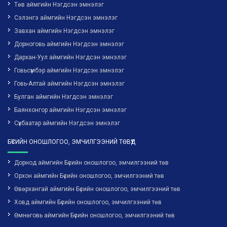
Төв аймгийн Нэгдсэн эмнэлэг
Сэлэнгэ аймгийн Нэгдсэн эмнэлэг
Завхан аймгийн Нэгдсэн эмнэлэг
Дорноговь аймгийн Нэгдсэн эмнэлэг
Дархан-Уул аймгийн Нэгдсэн эмнэлэг
Говьсүмбэр аймгийн Нэгдсэн эмнэлэг
Говь-Алтай аймгийн Нэгдсэн эмнэлэг
Булган аймгийн Нэгдсэн эмнэлэг
Баянхонгор аймгийн Нэгдсэн эмнэлэг
Сүхбаатар аймгийн Нэгдсэн эмнэлэг
БҮСИЙН ОНОШЛОГОО, ЭМЧИЛГЭЭНИЙ ТӨВҮҮД
Дорнод аймгийн Бүсийн оношлогоо, эмчилгээний төв
Орхон аймгийн Бүсийн оношлогоо, эмчилгээний төв
Өвөрхангай аймгийн Бүсийн оношлогоо, эмчилгээний төв
Ховд аймгийн Бүсийн оношлогоо, эмчилгээний төв
Өмнөговь аймгийн Бүсийн оношлогоо, эмчилгээний төв