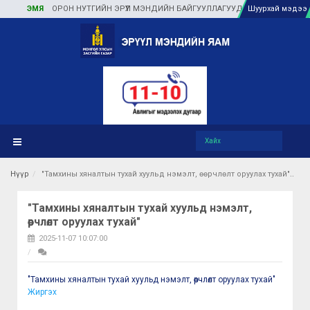
ЭМЯ
ОРОН НУТГИЙН ЭРҮҮЛ МЭНДИЙН БАЙГУУЛЛАГУУДАД ТУЛГАМДАЖ БУЙ 
Шуурхай мэдээ
Нүүр
"Тамхины хяналтын тухай хуульд нэмэлт, өөрчлөлт оруулах тухай"
"Тамхины хяналтын тухай хуульд нэмэлт,
өөрчлөлт оруулах тухай"
2025-11-07 10:07:00
"Тамхины хяналтын тухай хуульд нэмэлт, өөрчлөлт оруулах тухай"
Жиргэх