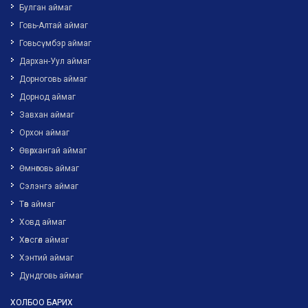
Булган аймаг
Говь-Алтай аймаг
Говьсүмбэр аймаг
Дархан-Уул аймаг
Дорноговь аймаг
Дорнод аймаг
Завхан аймаг
Орхон аймаг
Өвөрхангай аймаг
Өмнөговь аймаг
Сэлэнгэ аймаг
Төв аймаг
Ховд аймаг
Хөвсгөл аймаг
Хэнтий аймаг
Дундговь аймаг
ХОЛБОО БАРИХ