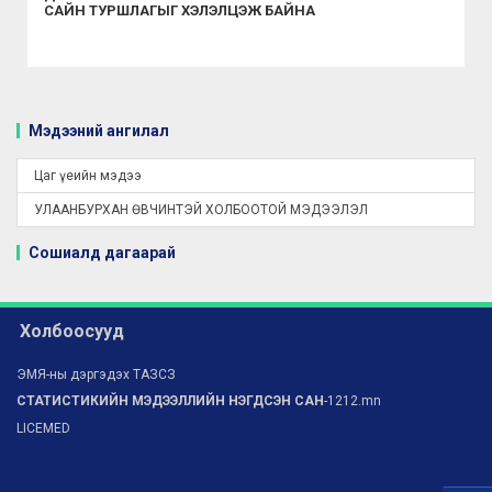
САЙН ТУРШЛАГЫГ ХЭЛЭЛЦЭЖ БАЙНА
Мэдээний ангилал
Цаг үеийн мэдээ
УЛААНБУРХАН ӨВЧИНТЭЙ ХОЛБООТОЙ МЭДЭЭЛЭЛ
Сошиалд дагаарай
Холбоосууд
ЭМЯ-ны дэргэдэх ТАЗСЗ
СТАТИСТИКИЙН МЭДЭЭЛЛИЙН НЭГДСЭН САН
-1212.mn
LICEMED