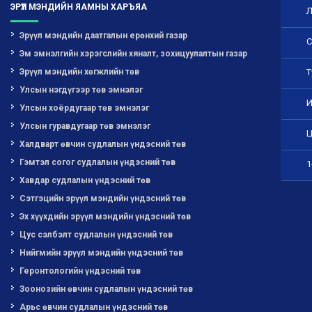
ЭРҮҮЛ МЭНДИЙН ЯАМНЫ ХАРЪЯА
Л
Эрүүл мэндийн даатгалын ерөнхий газар
С
Эм эмнэлгийн хэрэгслийн хяналт, зохицуулалтын газар
Т
Эрүүл мэндийн хөгжлийн төв
Улсын нэгдүгээр төв эмнэлэг
И
Улсын хоёрдугаар төв эмнэлэг
Улсын гуравдугаар төв эмнэлэг
Ц
Халдварт өвчин судлалын үндэсний төв
Гэмтэл согог судлалын үндэсний төв
1
Хавдар судлалын үндэсний төв
Сэтгэцийн эрүүл мэндийн үндэсний төв
Эх хүүхдийн эрүүл мэндийн үндэсний төв
Цус сэлбэлт судлалын үндэсний төв
Нийгмийн эрүүл мэндийн үндэсний төв
Геронтологийн үндэсний төв
Зоонозийн өвчин судлалын үндэсний төв
Арьс өвчин судлалын үндэсний төв