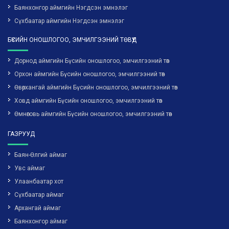
Баянхонгор аймгийн Нэгдсэн эмнэлэг
Сүхбаатар аймгийн Нэгдсэн эмнэлэг
БҮСИЙН ОНОШЛОГОО, ЭМЧИЛГЭЭНИЙ ТӨВҮҮД
Дорнод аймгийн Бүсийн оношлогоо, эмчилгээний төв
Орхон аймгийн Бүсийн оношлогоо, эмчилгээний төв
Өвөрхангай аймгийн Бүсийн оношлогоо, эмчилгээний төв
Ховд аймгийн Бүсийн оношлогоо, эмчилгээний төв
Өмнөговь аймгийн Бүсийн оношлогоо, эмчилгээний төв
ГАЗРУУД
Баян-Өлгий аймаг
Увс аймаг
Улаанбаатар хот
Сүхбаатар аймаг
Архангай аймаг
Баянхонгор аймаг