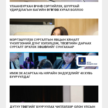
УЛААНБУРХАН ӨВЧНӨӨС СЭРГИЙЛЭХ, ШУУРХАЙ
УДИРДЛАГЫН БАГИЙН ӨРГӨТГӨСӨН ХУРАЛ БОЛЛОО
МЭРГЭШҮҮЛЭХ СУРГАЛТЫН ЯВЦЫН ХЯНАЛТ
ҮНЭЛГЭЭНИЙ ДҮНГ ХЭЛЭЛЦЭЖ, ТӨГСӨЛТИЙН ДАРААХ
СУРГАЛТ ЭРХЛЭХ ЗӨВШӨӨРЛИЙГ СУНГАХААР
ШИЙДВЭРЛЭЛЭЭ
ИМЖ ЭХ АСАРГАА НЬ НЯРАЙН ЭНДЭГДЛИЙГ 40 ХУВЬ
БУУРУУЛДАГ
ДУТУУ ТӨРӨЛТИЙГ БУУРУУЛАХ ЧИГЛЭЛЭЭР ОЛОН УЛСЫН