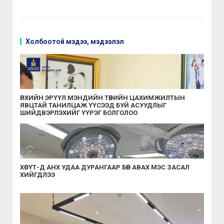
Холбоотой мэдээ, мэдээлэл
ӨРХИЙН ЭРҮҮЛ МЭНДИЙН ТӨВИЙН ЦАХИМЖИЛТЫН
ЯВЦТАЙ ТАНИЛЦАЖ ҮҮСЭЭД БУЙ АСУУДЛЫГ
ШИЙДВЭРЛЭХИЙГ ҮҮРЭГ БОЛГОЛОО
ХӨСҮТ-Д АНХ УДАА ДУРАНГААР БӨӨР АВАХ МЭС ЗАСАЛ
ХИЙГДЛЭЭ