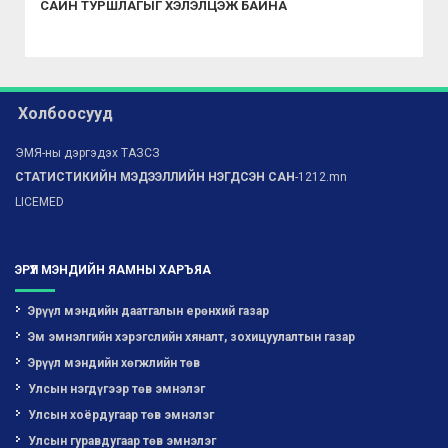
САЙН ТУРШЛАГЫГ ХЭЛЭЛЦЭЖ БАЙНА
Холбоосууд
ЭМЯ-ны дэргэдэх ТАЗСЗ
СТАТИСТИКИЙН МЭДЭЭЛЛИЙН НЭГДСЭН САН
-1212.mn
LICEMED
ЭРҮҮЛ МЭНДИЙН ЯАМНЫ ХАРЪЯА
Эрүүл мэндийн даатгалын ерөнхий газар
Эм эмнэлгийн хэрэгслийн хяналт, зохицуулалтын газар
Эрүүл мэндийн хөгжлийн төв
Улсын нэгдүгээр төв эмнэлэг
Улсын хоёрдугаар төв эмнэлэг
Улсын гуравдугаар төв эмнэлэг