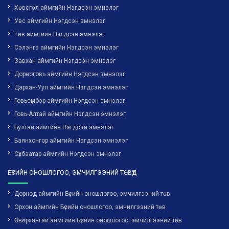
Хөвсгөл аймгийн Нэгдсэн эмнэлэг
Увс аймгийн Нэгдсэн эмнэлэг
Төв аймгийн Нэгдсэн эмнэлэг
Сэлэнгэ аймгийн Нэгдсэн эмнэлэг
Завхан аймгийн Нэгдсэн эмнэлэг
Дорноговь аймгийн Нэгдсэн эмнэлэг
Дархан-Уул аймгийн Нэгдсэн эмнэлэг
Говьсүмбэр аймгийн Нэгдсэн эмнэлэг
Говь-Алтай аймгийн Нэгдсэн эмнэлэг
Булган аймгийн Нэгдсэн эмнэлэг
Баянхонгор аймгийн Нэгдсэн эмнэлэг
Сүхбаатар аймгийн Нэгдсэн эмнэлэг
БҮСИЙН ОНОШЛОГОО, ЭМЧИЛГЭЭНИЙ ТӨВҮҮД
Дорнод аймгийн Бүсийн оношлогоо, эмчилгээний төв
Орхон аймгийн Бүсийн оношлогоо, эмчилгээний төв
Өвөрхангай аймгийн Бүсийн оношлогоо, эмчилгээний төв