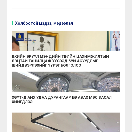
Холбоотой мэдээ, мэдээлэл
ӨРХИЙН ЭРҮҮЛ МЭНДИЙН ТӨВИЙН ЦАХИМЖИЛТЫН
ЯВЦТАЙ ТАНИЛЦАЖ ҮҮСЭЭД БУЙ АСУУДЛЫГ
ШИЙДВЭРЛЭХИЙГ ҮҮРЭГ БОЛГОЛОО
ХӨСҮТ-Д АНХ УДАА ДУРАНГААР БӨӨР АВАХ МЭС ЗАСАЛ
ХИЙГДЛЭЭ