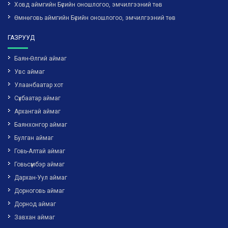
Ховд аймгийн Бүсийн оношлогоо, эмчилгээний төв
Өмнөговь аймгийн Бүсийн оношлогоо, эмчилгээний төв
ГАЗРУУД
Баян-Өлгий аймаг
Увс аймаг
Улаанбаатар хот
Сүхбаатар аймаг
Архангай аймаг
Баянхонгор аймаг
Булган аймаг
Говь-Алтай аймаг
Говьсүмбэр аймаг
Дархан-Уул аймаг
Дорноговь аймаг
Дорнод аймаг
Завхан аймаг