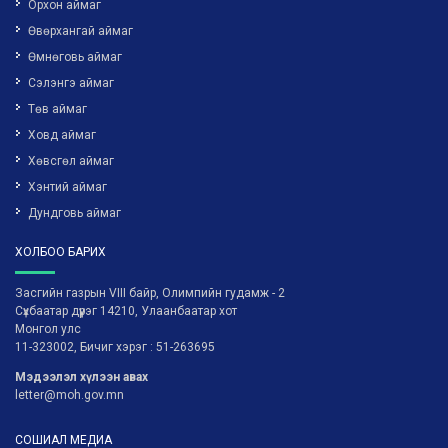
Орхон аймаг
Өвөрхангай аймаг
Өмнөговь аймаг
Сэлэнгэ аймаг
Төв аймаг
Ховд аймаг
Хөвсгөл аймаг
Хэнтий аймаг
Дундговь аймаг
ХОЛБОО БАРИХ
Засгийн газрын VIII байр, Олимпийн гудамж - 2
Сүхбаатар дүүрэг 14210, Улаанбаатар хот
Монгол улс
11-323002, Бичиг хэрэг : 51-263695
Мэдээлэл хүлээн авах
letter@moh.gov.mn
СОШИАЛ МЕДИА