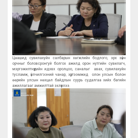
Цаашид сувилахуйн салбарын хөгжлийн бодлого, эрх зүйн
орчныг боловсронгуй болгох ажилд орон нутгийн сувилагч,
мэргэжилтнүүдийн идэвх оролцоо, саналыг авах, сувилахуйн
тусламж, үйлчилгээний чанар, хүртээмжид олон улсын болон
өөрийн улсын нөхцөл байдлын суурь судалгаа хийх багийн
ажиллагааг амжилттай эхлүүллээ.