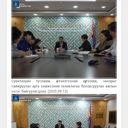
Сувилахуйн тусламж, үйлчилгээний хүртээмж, чанарыг
сайжруулах арга хэмжээний төлөвлөгөө боловсруулах ажлын
хэсэг байгуулагдлаа. (2025.09.12)