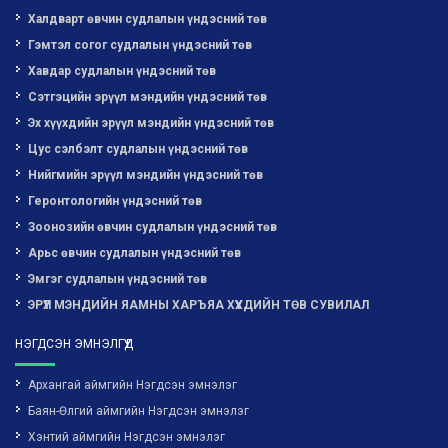
Халдварт өвчин судлалын үндэсний төв
Гэмтэл согог судлалын үндэсний төв
Хавдар судлалын үндэсний төв
Сэтгэцийн эрүүл мэндийн үндэсний төв
Эх хүүхдийн эрүүл мэндийн үндэсний төв
Цус сэлбэлт судлалын үндэсний төв
Нийгмийн эрүүл мэндийн үндэсний төв
Геронтологийн үндэсний төв
Зоонозийн өвчин судлалын үндэсний төв
Арьс өвчин судлалын үндэсний төв
Эмгэг судлалын үндэсний төв
ЭРҮҮЛ МЭНДИЙН ЯАМНЫ ХАРЪЯА ХҮҮХДИЙН ТӨВ СУВИЛАЛ
НЭГДСЭН ЭМНЭЛГҮҮД
Архангай аймгийн Нэгдсэн эмнэлэг
Баян-Өлгий аймгийн Нэгдсэн эмнэлэг
Хэнтий аймгийн Нэгдсэн эмнэлэг