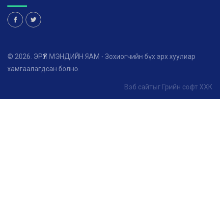
© 2026. ЭРҮҮЛ МЭНДИЙН ЯАМ - Зохиогчийн бүх эрх хуулиар
хамгаалагдсан болно.
Вэб сайт
ыг
Грийн софт ХХК