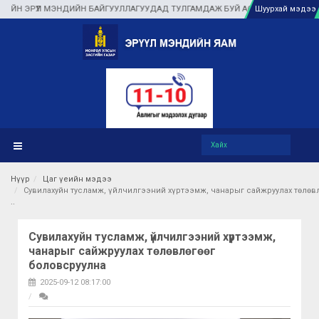
МЭНДИЙН БАЙГУУЛЛАГУУДАД ТУЛГАМДАЖ БУЙ АСУУДЛЫГ ГАЗАР ДЭЭР НЬ ШУУ
Шуурхай мэдээ
Нүүр
Цаг үеийн мэдээ
Сувилахуйн тусламж, үйлчилгээний хүртээмж, чанарыг сайжруулах төлөв
Сувилахуйн тусламж, үйлчилгээний хүртээмж,
чанарыг сайжруулах төлөвлөгөөг
боловсруулна
2025-09-12 08:17:00