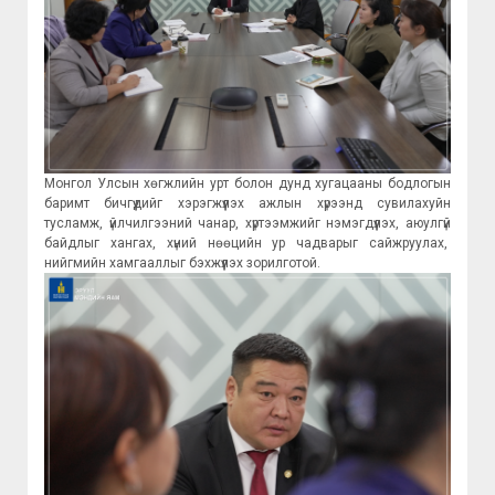
Монгол Улсын хөгжлийн урт болон дунд хугацааны бодлогын
баримт бичгүүдийг хэрэгжүүлэх ажлын хүрээнд сувилахуйн
тусламж, үйлчилгээний чанар, хүртээмжийг нэмэгдүүлэх, аюулгүй
байдлыг хангах, хүний нөөцийн ур чадварыг сайжруулах,
нийгмийн хамгааллыг бэхжүүлэх зорилготой.