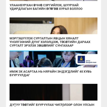
УЛААНБУРХАН ӨВЧНӨӨС СЭРГИЙЛЭХ, ШУУРХАЙ
УДИРДЛАГЫН БАГИЙН ӨРГӨТГӨСӨН ХУРАЛ БОЛЛОО
МЭРГЭШҮҮЛЭХ СУРГАЛТЫН ЯВЦЫН ХЯНАЛТ
ҮНЭЛГЭЭНИЙ ДҮНГ ХЭЛЭЛЦЭЖ, ТӨГСӨЛТИЙН ДАРААХ
СУРГАЛТ ЭРХЛЭХ ЗӨВШӨӨРЛИЙГ СУНГАХААР
ШИЙДВЭРЛЭЛЭЭ
ИМЖ ЭХ АСАРГАА НЬ НЯРАЙН ЭНДЭГДЛИЙГ 40 ХУВЬ
БУУРУУЛДАГ
ДУТУУ ТӨРӨЛТИЙГ БУУРУУЛАХ ЧИГЛЭЛЭЭР ОЛОН УЛСЫН