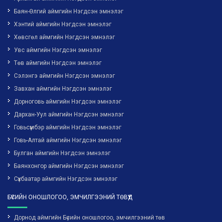
Баян-Өлгий аймгийн Нэгдсэн эмнэлэг
Хэнтий аймгийн Нэгдсэн эмнэлэг
Хөвсгөл аймгийн Нэгдсэн эмнэлэг
Увс аймгийн Нэгдсэн эмнэлэг
Төв аймгийн Нэгдсэн эмнэлэг
Сэлэнгэ аймгийн Нэгдсэн эмнэлэг
Завхан аймгийн Нэгдсэн эмнэлэг
Дорноговь аймгийн Нэгдсэн эмнэлэг
Дархан-Уул аймгийн Нэгдсэн эмнэлэг
Говьсүмбэр аймгийн Нэгдсэн эмнэлэг
Говь-Алтай аймгийн Нэгдсэн эмнэлэг
Булган аймгийн Нэгдсэн эмнэлэг
Баянхонгор аймгийн Нэгдсэн эмнэлэг
Сүхбаатар аймгийн Нэгдсэн эмнэлэг
БҮСИЙН ОНОШЛОГОО, ЭМЧИЛГЭЭНИЙ ТӨВҮҮД
Дорнод аймгийн Бүсийн оношлогоо, эмчилгээний төв