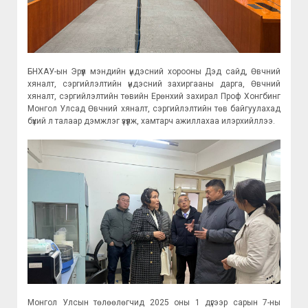
БНХАУ-ын Эрүүл мэндийн үндэсний хорооны Дэд сайд, Өвчний
хяналт, сэргийлэлтийн үндэсний захиргааны дарга, Өвчний
хяналт, сэргийлэлтийн төвийн Ерөнхий захирал Проф Хонгбинг
Монгол Улсад Өвчний хяналт, сэргийлэлтийн төв байгуулахад
бүхий л талаар дэмжлэг үзүүлж, хамтарч ажиллахаа илэрхийллээ.
Монгол Улсын төлөөлөгчид 2025 оны 1 дүгээр сарын 7-ны