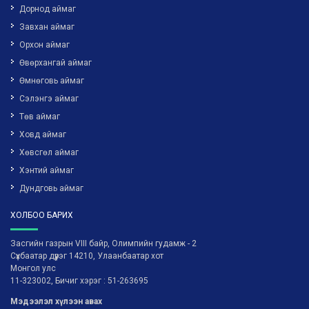
Дорнод аймаг
Завхан аймаг
Орхон аймаг
Өвөрхангай аймаг
Өмнөговь аймаг
Сэлэнгэ аймаг
Төв аймаг
Ховд аймаг
Хөвсгөл аймаг
Хэнтий аймаг
Дундговь аймаг
ХОЛБОО БАРИХ
Засгийн газрын VIII байр, Олимпийн гудамж - 2
Сүхбаатар дүүрэг 14210, Улаанбаатар хот
Монгол улс
11-323002, Бичиг хэрэг : 51-263695
Мэдээлэл хүлээн авах