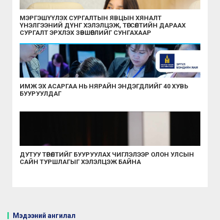
МЭРГЭШҮҮЛЭХ СУРГАЛТЫН ЯВЦЫН ХЯНАЛТ
ҮНЭЛГЭЭНИЙ ДҮНГ ХЭЛЭЛЦЭЖ, ТӨГСӨЛТИЙН ДАРААХ
СУРГАЛТ ЭРХЛЭХ ЗӨВШӨӨРЛИЙГ СУНГАХААР
ШИЙДВЭРЛЭЛЭЭ
ИМЖ ЭХ АСАРГАА НЬ НЯРАЙН ЭНДЭГДЛИЙГ 40 ХУВЬ
БУУРУУЛДАГ
ДУТУУ ТӨРӨЛТИЙГ БУУРУУЛАХ ЧИГЛЭЛЭЭР ОЛОН УЛСЫН
САЙН ТУРШЛАГЫГ ХЭЛЭЛЦЭЖ БАЙНА
Мэдээний ангилал