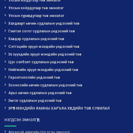
Улсын нэгдүгээр төв эмнэлэг
Улсын хоёрдугаар төв эмнэлэг
Улсын гуравдугаар төв эмнэлэг
Халдварт өвчин судлалын үндэсний төв
Гэмтэл согог судлалын үндэсний төв
Хавдар судлалын үндэсний төв
Сэтгэцийн эрүүл мэндийн үндэсний төв
Эх хүүхдийн эрүүл мэндийн үндэсний төв
Цус сэлбэлт судлалын үндэсний төв
Нийгмийн эрүүл мэндийн үндэсний төв
Геронтологийн үндэсний төв
Зоонозийн өвчин судлалын үндэсний төв
Арьс өвчин судлалын үндэсний төв
Эмгэг судлалын үндэсний төв
ЭРҮҮЛ МЭНДИЙН ЯАМНЫ ХАРЪЯА ХҮҮХДИЙН ТӨВ СУВИЛАЛ
НЭГДСЭН ЭМНЭЛГҮҮД
Архангай аймгийн Нэгдсэн эмнэлэг