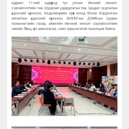
өдрөөс 11-ний өдрүүдэд тус улсын Өвчний хяналт,
сэргийлэлтийн төв, Шуурхай удирдлагын төв, Цацраг судлалын
үндэсний хүрээлэн, Хөдөлмөрийн эрүүл мэнд болон Хордлогын
хяналтын үндэсний хүрээлэн, БНХАУ-ын ДЭМБ-ын суурин
төлөөлөгчийн газар, аймгийн Өвчний хяналт сэргийлэлтийн
төвийн бүтэц, үйл ажиллагаа, сайн туршлагатай танилцаж байна.