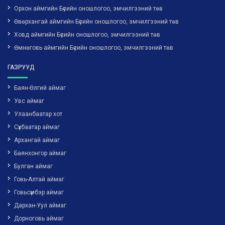
Орхон аймгийн Бүсийн оношлогоо, эмчилгээний төв
Өвөрхангай аймгийн Бүсийн оношлогоо, эмчилгээний төв
Ховд аймгийн Бүсийн оношлогоо, эмчилгээний төв
Өмнөговь аймгийн Бүсийн оношлогоо, эмчилгээний төв
ГАЗРУУД
Баян-Өлгий аймаг
Увс аймаг
Улаанбаатар хот
Сүхбаатар аймаг
Архангай аймаг
Баянхонгор аймаг
Булган аймаг
Говь-Алтай аймаг
Говьсүмбэр аймаг
Дархан-Уул аймаг
Дорноговь аймаг