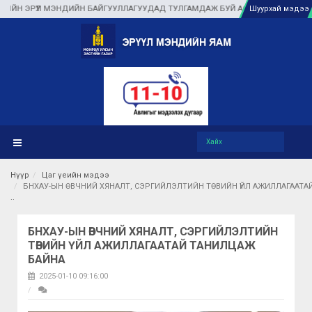
Л МЭНДИЙН БАЙГУУЛЛАГУУДАД ТУЛГАМДАЖ БУЙ АСУУДЛЫГ ГАЗАР ДЭЭР НЬ Ш
Шуурхай мэдээ
Нүүр
Цаг үеийн мэдээ
БНХАУ-ЫН ӨВЧНИЙ ХЯНАЛТ, СЭРГИЙЛЭЛТИЙН ТӨВИЙН ҮЙЛ АЖИЛЛАГААТ
БНХАУ-ЫН ӨВЧНИЙ ХЯНАЛТ, СЭРГИЙЛЭЛТИЙН
ТӨВИЙН ҮЙЛ АЖИЛЛАГААТАЙ ТАНИЛЦАЖ
БАЙНА
2025-01-10 09:16:00