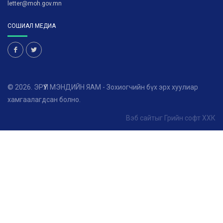
letter@moh.gov.mn
СОШИАЛ МЕДИА
© 2026. ЭРҮҮЛ МЭНДИЙН ЯАМ - Зохиогчийн бүх эрх хуулиар
хамгаалагдсан болно.
Вэб сайт
ыг
Грийн софт ХХК