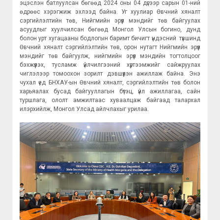
эцэслэн батлуулсан бөгөөд 2024 оны 04 дүгээр сарын 01-ний
өдрөөс хэрэгжиж эхлээд байна. Уг хуулиар Өвчний хяналт
сэргийлэлтийн төв, Нийгмийн эрүүл мэндийг төв байгуулах
асуудлыг хуулчилсан бөгөөд Монгол Улсын богино, дунд
болон урт хугацааны бодлогын баримт бичигт үндэсний түвшинд
Өвчний хяналт сэргийлэлтийн төв, орон нутагт Нийгмийн эрүүл
мэндийг төв байгуулж, нийгмийн эрүүл мэндийн тогтолцоог
бэхжүүлэх, тусламж үйлчилгээний хүртээмжийг сайжруулах
чиглэлээр томоохон зорилт дэвшүүлэн ажиллаж байна. Энэ
чухал үед БНХАУ-ын Өвчний хяналт, сэргийлэлтийн төв болон
харьяалах бусад байгууллагын бүтэц, үйл ажиллагаа, сайн
туршлага, ололт амжилтаас хуваалцаж байгаад талархал
илэрхийлж, Монгол Улсад айлчлахыг урилаа.