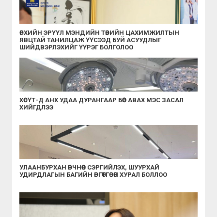
ӨРХИЙН ЭРҮҮЛ МЭНДИЙН ТӨВИЙН ЦАХИМЖИЛТЫН
ЯВЦТАЙ ТАНИЛЦАЖ ҮҮСЭЭД БУЙ АСУУДЛЫГ
ШИЙДВЭРЛЭХИЙГ ҮҮРЭГ БОЛГОЛОО
ХӨСҮТ-Д АНХ УДАА ДУРАНГААР БӨӨР АВАХ МЭС ЗАСАЛ
ХИЙГДЛЭЭ
УЛААНБУРХАН ӨВЧНӨӨС СЭРГИЙЛЭХ, ШУУРХАЙ
УДИРДЛАГЫН БАГИЙН ӨРГӨТГӨСӨН ХУРАЛ БОЛЛОО