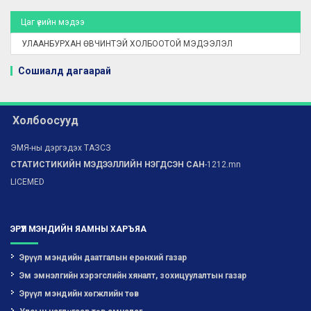
Цаг үеийн мэдээ
УЛААНБУРХАН ӨВЧИНТЭЙ ХОЛБООТОЙ МЭДЭЭЛЭЛ
Сошиалд дагаарай
Холбоосууд
ЭМЯ-ны дэргэдэх ТАЗСЗ
СТАТИСТИКИЙН МЭДЭЭЛЛИЙН НЭГДСЭН САН
-1212.mn
LICEMED
ЭРҮҮЛ МЭНДИЙН ЯАМНЫ ХАРЪЯА
Эрүүл мэндийн даатгалын ерөнхий газар
Эм эмнэлгийн хэрэгслийн хяналт, зохицуулалтын газар
Эрүүл мэндийн хөгжлийн төв