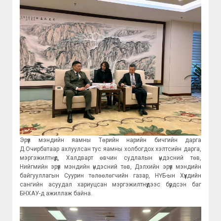
Эрүүл мэндийн яамны Төрийн нарийн бичгийн дарга
Д.Очирбатаар ахлуулсан тус яамны холбогдох хэлтсийн дарга,
мэргэжилтнүүд, Халдварт өвчин судлалын үндэсний төв,
Нийгмийн эрүүл мэндийн үндэсний төв, Дэлхийн эрүүл мэндийн
байгууллагын Суурин төлөөлөгчийн газар, НҮБ-ын Хүүхдийн
сангийн асуудал хариуцсан мэргэжилтнүүдээс бүрдсэн баг
БНХАУ-д ажиллаж байна.