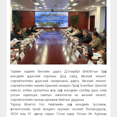
Төрийн нарийн бичгийн дарга Д.Очирбат БНХАУ-ын Эрүүл
мэндийн үндэсний хорооны Дэд сайд, Өвчний хяналт,
сэргийлэлтийн үндэсний захиргааны дарга, Өвчний хяналт,
сэргийлэлтийн төвийн Ерөнхий захирал Проф Хонгбинг Шентэй
хийсэн албан уулзалтын үеэр эрүүл мэндийн салбар дахь хоёр
улсын харилцаа хамтын ажиллагаа нь өвчний хяналт,
сэргийлэлтийн талаар өргөжиж байгааг дурдлаа.
Тэрээр Монгол Улс Нийгмийн эрүүл мэндийн тусламж,
үйлчилгээний тухай анхдагч хуулийн төслийг боловсруулж,
2024 оны 01 дүгээр сарын 12-ны өдөр Улсын Их Хурлаар