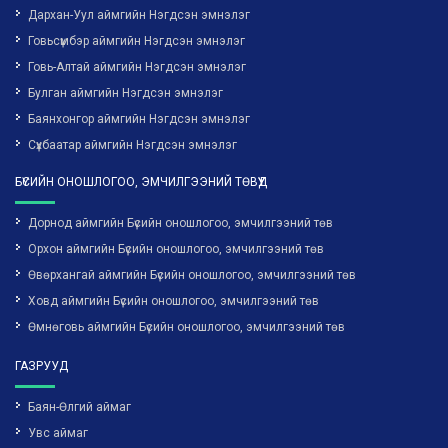
Дархан-Уул аймгийн Нэгдсэн эмнэлэг
Говьсүмбэр аймгийн Нэгдсэн эмнэлэг
Говь-Алтай аймгийн Нэгдсэн эмнэлэг
Булган аймгийн Нэгдсэн эмнэлэг
Баянхонгор аймгийн Нэгдсэн эмнэлэг
Сүхбаатар аймгийн Нэгдсэн эмнэлэг
БҮСИЙН ОНОШЛОГОО, ЭМЧИЛГЭЭНИЙ ТӨВҮҮД
Дорнод аймгийн Бүсийн оношлогоо, эмчилгээний төв
Орхон аймгийн Бүсийн оношлогоо, эмчилгээний төв
Өвөрхангай аймгийн Бүсийн оношлогоо, эмчилгээний төв
Ховд аймгийн Бүсийн оношлогоо, эмчилгээний төв
Өмнөговь аймгийн Бүсийн оношлогоо, эмчилгээний төв
ГАЗРУУД
Баян-Өлгий аймаг
Увс аймаг