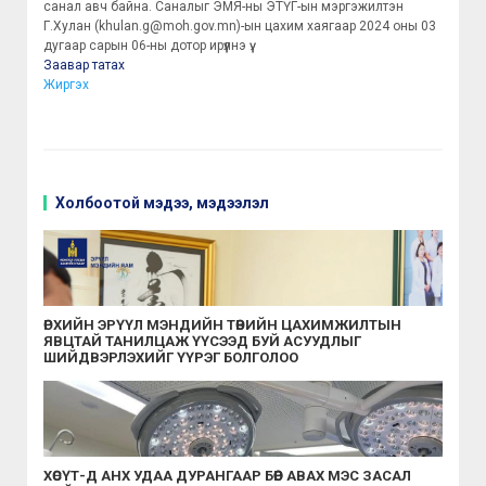
санал авч байна. Саналыг ЭМЯ-ны ЭТҮГ-ын мэргэжилтэн
Г.Хулан (khulan.g@moh.gov.mn)-ын цахим хаягаар 2024 оны 03
дугаар сарын 06-ны дотор ирүүлнэ үү.
Заавар татах
Жиргэх
Холбоотой мэдээ, мэдээлэл
ӨРХИЙН ЭРҮҮЛ МЭНДИЙН ТӨВИЙН ЦАХИМЖИЛТЫН
ЯВЦТАЙ ТАНИЛЦАЖ ҮҮСЭЭД БУЙ АСУУДЛЫГ
ШИЙДВЭРЛЭХИЙГ ҮҮРЭГ БОЛГОЛОО
ХӨСҮТ-Д АНХ УДАА ДУРАНГААР БӨӨР АВАХ МЭС ЗАСАЛ