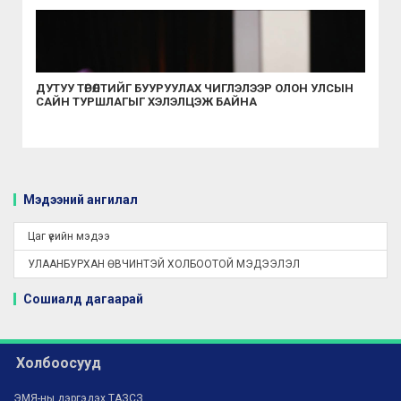
ДУТУУ ТӨРӨЛТИЙГ БУУРУУЛАХ ЧИГЛЭЛЭЭР ОЛОН УЛСЫН
САЙН ТУРШЛАГЫГ ХЭЛЭЛЦЭЖ БАЙНА
Мэдээний ангилал
Цаг үеийн мэдээ
УЛААНБУРХАН ӨВЧИНТЭЙ ХОЛБООТОЙ МЭДЭЭЛЭЛ
Сошиалд дагаарай
Холбоосууд
ЭМЯ-ны дэргэдэх ТАЗСЗ