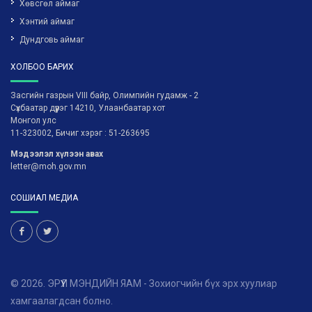
Хөвсгөл аймаг
Хэнтий аймаг
Дундговь аймаг
ХОЛБОО БАРИХ
Засгийн газрын VIII байр, Олимпийн гудамж - 2
Сүхбаатар дүүрэг 14210, Улаанбаатар хот
Монгол улс
11-323002, Бичиг хэрэг : 51-263695
Мэдээлэл хүлээн авах
letter@moh.gov.mn
СОШИАЛ МЕДИА
© 2026. ЭРҮҮЛ МЭНДИЙН ЯАМ - Зохиогчийн бүх эрх хуулиар
хамгаалагдсан болно.