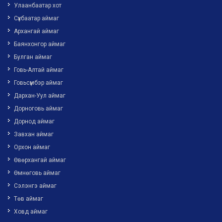
Улаанбаатар хот
Сүхбаатар аймаг
Архангай аймаг
Баянхонгор аймаг
Булган аймаг
Говь-Алтай аймаг
Говьсүмбэр аймаг
Дархан-Уул аймаг
Дорноговь аймаг
Дорнод аймаг
Завхан аймаг
Орхон аймаг
Өвөрхангай аймаг
Өмнөговь аймаг
Сэлэнгэ аймаг
Төв аймаг
Ховд аймаг