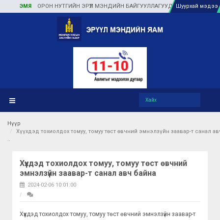
ЭМЯ
ОРОН НУТГИЙН ЭРҮҮЛ МЭНДИЙН БАЙГУУЛЛАГУУДАД ТУЛГАМДАЖ БУЙ 
Шуурхай мэдээ
Нүүр
Хүүхдэд тохиолдох томуу, томуу төст өвчний эмнэлзүйн заавар-т санал ав
Хүүхдэд тохиолдох томуу, томуу төст өвчний
эмнэлзүйн заавар-т санал авч байна
2024-02-06 10:01:00
Хүүхдэд тохиолдох томуу, томуу төст өвчний эмнэлзүйн заавар-т