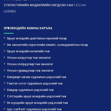
СТАТИСТИКИЙН МЭДЭЭЛЛИЙН НЭГДСЭН САН
-1212.mn
LICEMED
ЭРҮҮЛ МЭНДИЙН ЯАМНЫ ХАРЪЯА
Эрүүл мэндийн даатгалын ерөнхий газар
Эм эмнэлгийн хэрэгслийн хяналт, зохицуулалтын газар
Эрүүл мэндийн хөгжлийн төв
Улсын нэгдүгээр төв эмнэлэг
Улсын хоёрдугаар төв эмнэлэг
Улсын гуравдугаар төв эмнэлэг
Халдварт өвчин судлалын үндэсний төв
Гэмтэл согог судлалын үндэсний төв
Хавдар судлалын үндэсний төв
Сэтгэцийн эрүүл мэндийн үндэсний төв
Эх хүүхдийн эрүүл мэндийн үндэсний төв
Цус сэлбэлт судлалын үндэсний төв