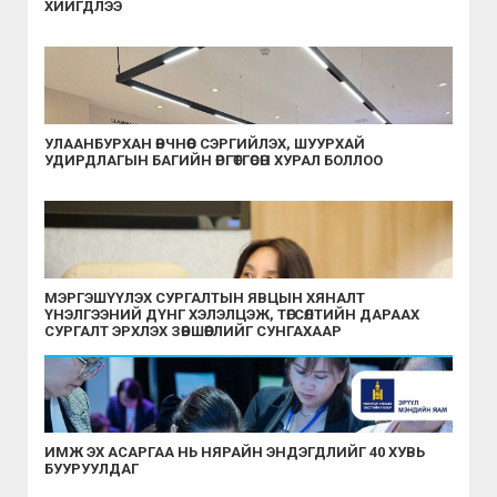
ХИЙГДЛЭЭ
УЛААНБУРХАН ӨВЧНӨӨС СЭРГИЙЛЭХ, ШУУРХАЙ
УДИРДЛАГЫН БАГИЙН ӨРГӨТГӨСӨН ХУРАЛ БОЛЛОО
МЭРГЭШҮҮЛЭХ СУРГАЛТЫН ЯВЦЫН ХЯНАЛТ
ҮНЭЛГЭЭНИЙ ДҮНГ ХЭЛЭЛЦЭЖ, ТӨГСӨЛТИЙН ДАРААХ
СУРГАЛТ ЭРХЛЭХ ЗӨВШӨӨРЛИЙГ СУНГАХААР
ШИЙДВЭРЛЭЛЭЭ
ИМЖ ЭХ АСАРГАА НЬ НЯРАЙН ЭНДЭГДЛИЙГ 40 ХУВЬ
БУУРУУЛДАГ