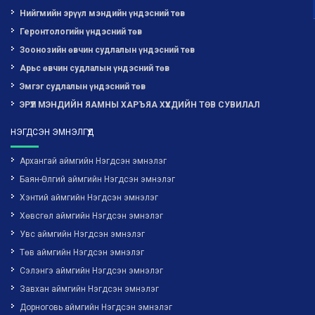
Нийгмийн эрүүл мэндийн үндэсний төв
Геронтологийн үндэсний төв
Зоонозийн өвчин судлалын үндэсний төв
Арьс өвчин судлалын үндэсний төв
Эмгэг судлалын үндэсний төв
ЭРҮҮЛ МЭНДИЙН ЯАМНЫ ХАРЪЯА ХҮҮХДИЙН ТӨВ СУВИЛАЛ
НЭГДСЭН ЭМНЭЛГҮҮД
Архангай аймгийн Нэгдсэн эмнэлэг
Баян-Өлгий аймгийн Нэгдсэн эмнэлэг
Хэнтий аймгийн Нэгдсэн эмнэлэг
Хөвсгөл аймгийн Нэгдсэн эмнэлэг
Увс аймгийн Нэгдсэн эмнэлэг
Төв аймгийн Нэгдсэн эмнэлэг
Сэлэнгэ аймгийн Нэгдсэн эмнэлэг
Завхан аймгийн Нэгдсэн эмнэлэг
Дорноговь аймгийн Нэгдсэн эмнэлэг