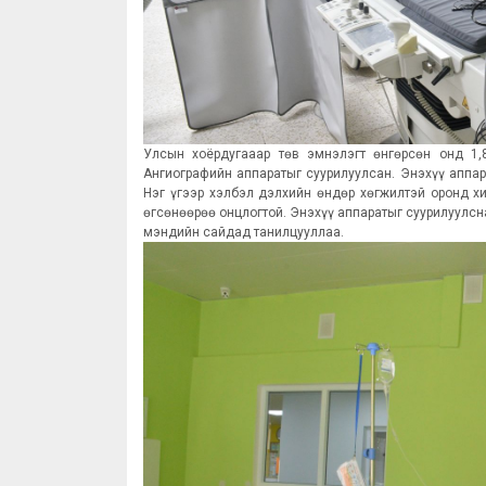
Улсын хоёрдугааар төв эмнэлэгт өнгөрсөн онд 1,8
Ангиографийн аппаратыг суурилуулсан. Энэхүү аппа
Нэг үгээр хэлбэл дэлхийн өндөр хөгжилтэй оронд х
өгсөнөөрөө онцлогтой. Энэхүү аппаратыг суурилуулсна
мэндийн сайдад танилцууллаа.