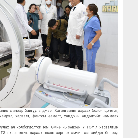
иник шинээр байгуулагджээ. Хагалгааны дараах болон цочмог,
н мэдрэл, харвалт, фантом өвдөлт, хавдрын өвдөлтийг намдаах
уулах ач холбогдолтой юм. Өмнө нь зөвхөн УГТЭ-т л харвалтын
ТЭ-т харвалтын дараах нөхөн сэргээх эмчилгээг хийдэг болоод