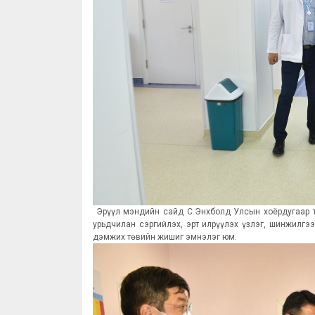
Эрүүл мэндийн сайд С.Энхболд Улсын хоёрдугаар т
урьдчилан сэргийлэх, эрт илрүүлэх үзлэг, шинжилгэ
дэмжих төвийн жишиг эмнэлэг юм.