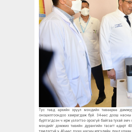
Тус төвд өрхийн эрүүл мэндийн төвөөрөө дамжуу
оношилгоондоо хамрагдаж буй. 34-өөс доош насны и
бүртгэгдсэн ч ирж үзлэгтээ орохгүй байгаа тухай эмч
мэндийг дэмжих төвийн дурангийн тасагт өдөрт 40
тэмдэггүй ч 40-өөс дээш насны иргэдийн дунд улаан 