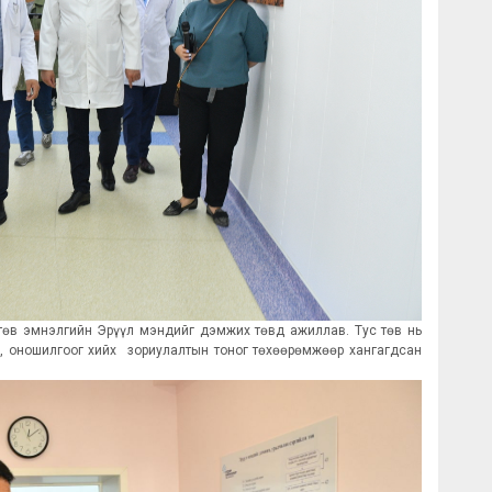
өв эмнэлгийн Эрүүл мэндийг дэмжих төвд ажиллав. Тус төв нь
э, оношилгоог хийх зориулалтын тоног төхөөрөмжөөр хангагдсан