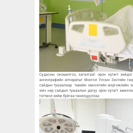
Судасны оношилгоо, хагалгааг орон нутагт хийдэ
ангиографийн аппаратыг Монгол Улсын Засгийн газ
сайдын тушаалаар төвийн эмнэлгийн мэргэжлийн эм
эмч нар сайдын тушаалын дагуу орон нутагт ажилла
тогтмол хийж буйгаа танилцууллаа.