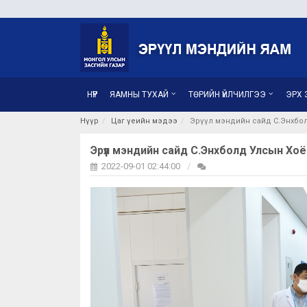
НҮҮР
ЯАМНЫ ТУХАЙ
ТӨРИЙН ҮЙЛЧИЛГЭЭ
ЭРХ З
Нүүр
Цаг үеийн мэдээ
Эрүүл мэндийн сайд С.Энхбо
Эрүүл мэндийн сайд С.Энхболд Улсын Хо
2022-09-01 02:44:00