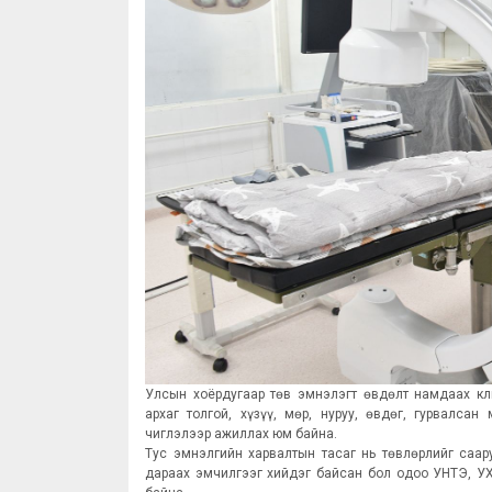
Улсын хоёрдугаар төв эмнэлэгт өвдөлт намдаах кл
архаг толгой, хүзүү, мөр, нуруу, өвдөг, гурвалса
чиглэлээр ажиллах юм байна.
Тус эмнэлгийн харвалтын тасаг нь төвлөрлийг саар
дараах эмчилгээг хийдэг байсан бол одоо УНТЭ, УХ