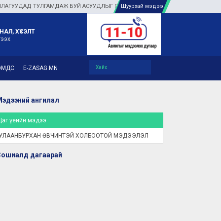
Й АСУУДЛЫГ ГАЗАР ДЭЭР НЬ ШУУРХАЙ ШИЙДВЭРЛЭЖ, ИРГЭНД ХҮРЭХ ТУСЛАМ
Шуурхай мэдээ
НАЛ, ХҮСЭЛТ
гээх
ЭМДС
E-ZASAG.MN
эдээний ангилал
Цаг үеийн мэдээ
УЛААНБУРХАН ӨВЧИНТЭЙ ХОЛБООТОЙ МЭДЭЭЛЭЛ
Сошиалд дагаарай