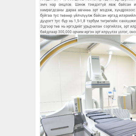
эмч нар онцлов. Шинж тэмдэггүй явж байсан ир
хамрагдсаны дараа өвчнөө эрт мэдэж, хүндрэхээс
буйгаа тус төвөөр үйлчлүүлж байсан иргэд илэрхий
дүүрэгт тус бүр нь 1,5-1,8 тэрбум төгрөгийн санхүү
Эдгээр төв нь иргэдийг урьдчилан сэргийлэх, эрт и
байдлаар 300,000 орчим иргэн эрт илрүүлэх үзлэг, о