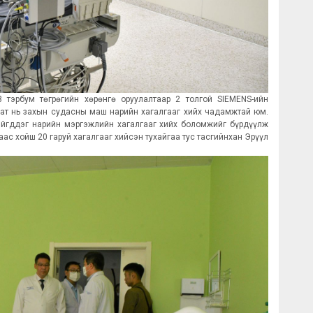
 тэрбум төгрөгийн хөрөнгө оруулалтаар 2 толгой SIEMENS-ийн
рат нь захын судасны маш нарийн хагалгааг хийх чадамжтай юм.
ийгддэг нарийн мэргэжлийн хагалгааг хийх боломжийг бүрдүүлж
ас хойш 20 гаруй хагалгааг хийсэн тухайгаа тус тасгийнхан Эрүүл