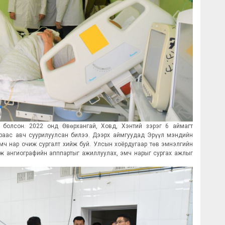
г болсон. 2022 онд Өвөрхангай, Ховд, Хэнтий зэрэг 6 аймагт
раас авч суурилуулсан билээ. Дээрх аймгуудад Эрүүл мэндийн
ч нар очиж сургалт хийж буй. Улсын хоёрдугаар төв эмнэлгийн
ж ангиографийн апппартыг ажиллуулах, эмч нарыг сургах ажлыг