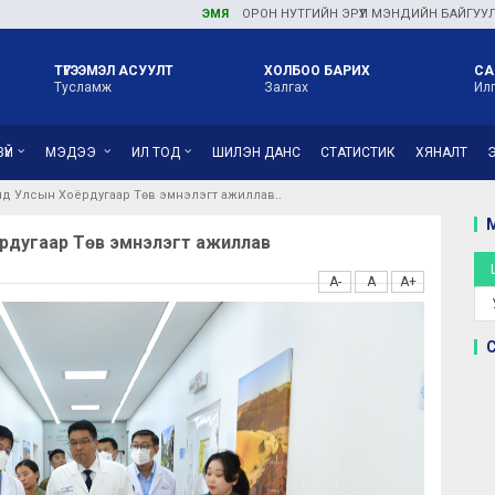
ЭМЯ
ОРОН НУТГИЙН ЭРҮҮЛ МЭНДИЙН БАЙГУУЛЛАГУУДАД ТУЛГАМДАЖ БУ
ТҮГЭЭМЭЛ АСУУЛТ
ХОЛБОО БАРИХ
СА
Тусламж
Залгах
Ил
ҮЙ
МЭДЭЭ
ИЛ ТОД
ШИЛЭН ДАНС
СТАТИСТИК
ХЯНАЛТ
лд Улсын Хоёрдугаар Төв эмнэлэгт ажиллав
М
ёрдугаар Төв эмнэлэгт ажиллав
A-
A
A+