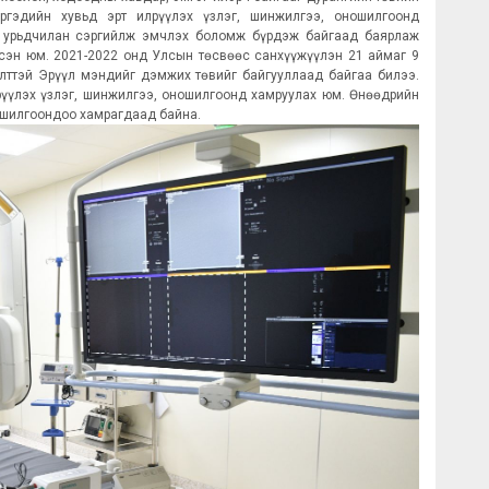
гэдийн хувьд эрт илрүүлэх үзлэг, шинжилгээ, оношилгоонд
 урьдчилан сэргийлж эмчлэх боломж бүрдэж байгаад баярлаж
лсэн юм. 2021-2022 онд Улсын төсвөөс санхүүжүүлэн 21 аймаг 9
жилттэй Эрүүл мэндийг дэмжих төвийг байгууллаад байгаа билээ.
лрүүлэх үзлэг, шинжилгээ, оношилгоонд хамруулах юм. Өнөөдрийн
ношилгоондоо хамрагдаад байна.