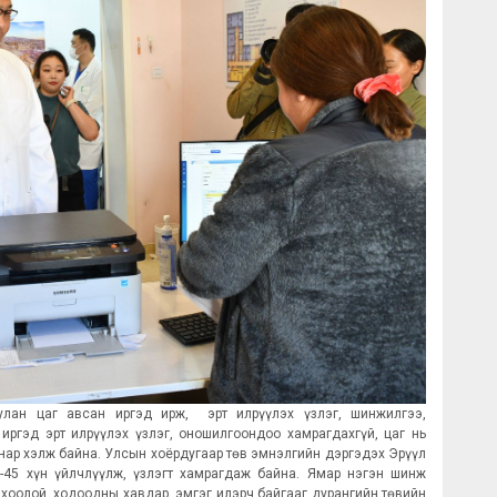
лан цаг авсан иргэд ирж, эрт илрүүлэх үзлэг, шинжилгээ,
ргэд эрт илрүүлэх үзлэг, оношилгоондоо хамрагдахгүй, цаг нь
 нар хэлж байна. Улсын хоёрдугаар төв эмнэлгийн дэргэдэх Эрүүл
-45 хүн үйлчлүүлж, үзлэгт хамрагдаж байна. Ямар нэгэн шинж
хоолой, ходоодны хавдар, эмгэг илэрч байгааг дурангийн төвийн