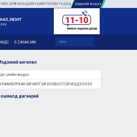
РҮҮЛ МЭНДИЙН БАЙГУУЛЛАГУУДАД ТУЛГАМДАЖ БУЙ АСУУДЛЫГ ГАЗАР ДЭЭР Н
Шуурхай мэдээ
НАЛ, ХҮСЭЛТ
гээх
ЭМДС
E-ZASAG.MN
эдээний ангилал
Цаг үеийн мэдээ
УЛААНБУРХАН ӨВЧИНТЭЙ ХОЛБООТОЙ МЭДЭЭЛЭЛ
Сошиалд дагаарай