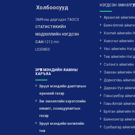
НЭГДСЭН ЭМНЭЛГҮҮ
Холбоосууд
Архангай аймгий
ЭМЯ-ны дэргэдэх ТАЗСЗ
Баян-Өлгий аймги
СТАТИСТИКИЙН
Хэнтий аймгийн 
МЭДЭЭЛЛИЙН НЭГДСЭН
Хөвсгөл аймгийн
САН
-1212.mn
Увс аймгийн Нэг
LICEMED
Төв аймгийн Нэг
Сэлэнгэ аймгийн
ЭРҮҮЛ МЭНДИЙН ЯАМНЫ
Завхан аймгийн 
ХАРЪЯА
Дорноговь аймги
Эрүүл мэндийн даатгалын
Дархан-Уул аймг
ерөнхий газар
Говьсүмбэр аймг
Эм эмнэлгийн хэрэгслийн
Говь-Алтай аймги
хяналт, зохицуулалтын
Булган аймгийн Н
газар
Баянхонгор аймг
Эрүүл мэндийн хөгжлийн
Сүхбаатар аймгий
төв