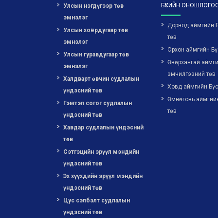
БҮСИЙН ОНОШЛОГОО
Улсын нэгдүгээр төв
эмнэлэг
Дорнод аймгийн 
Улсын хоёрдугаар төв
төв
эмнэлэг
Орхон аймгийн Бү
Улсын гуравдугаар төв
Өвөрхангай аймги
эмнэлэг
эмчилгээний төв
Халдварт өвчин судлалын
Ховд аймгийн Бүс
үндэсний төв
Өмнөговь аймгий
Гэмтэл согог судлалын
төв
үндэсний төв
Хавдар судлалын үндэсний
төв
Сэтгэцийн эрүүл мэндийн
үндэсний төв
Эх хүүхдийн эрүүл мэндийн
үндэсний төв
Цус сэлбэлт судлалын
үндэсний төв