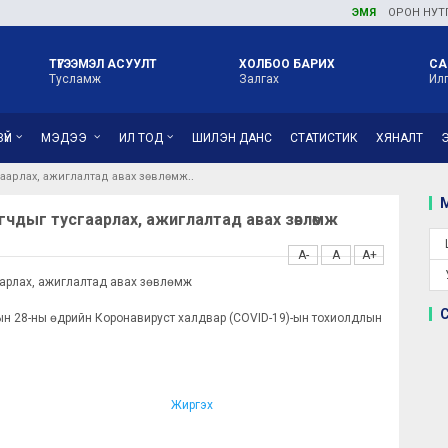
ЭМЯ
ОРОН НУТГИЙН Э
ТҮГЭЭМЭЛ АСУУЛТ
ХОЛБОО БАРИХ
СА
Тусламж
Залгах
Ил
ҮЙ
МЭДЭЭ
ИЛ ТОД
ШИЛЭН ДАНС
СТАТИСТИК
ХЯНАЛТ
аарлах, ажиглалтад авах зөвлөмж
М
чдыг тусгаарлах, ажиглалтад авах зөвлөмж
A-
A
A+
аарлах, ажиглалтад авах зөвлөмж
н 28-ны өдрийн Коронавируст халдвар (COVID-19)-ын тохиолдлын
Жиргэх