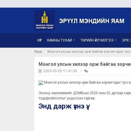
НҮҮР
ЯАМНЫ ТУХАЙ
ТӨРИЙН ҮЙЛЧИЛГЭЭ
ЭРХ З
Нүүр
Монгол улсын хилээр орж байгаа зорчигчдыг тусг
Монгол улсын хилээр орж байгаа зорчиг
2020-03-05 11:41:00
Монгол улсын хилээр орж байгаа зорчигчдыг тусг
Энэхүү зөвлөмжийг ДЭМБ-ын 2020 оны 02 дугаар сары
тодорхойлолтыг үндэслэн гаргав.
Энд дарж үзнэ үү.