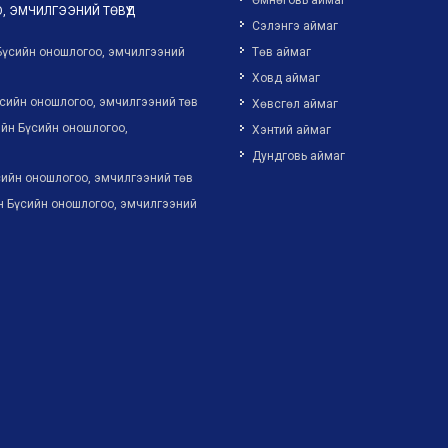
Өмнөговь аймаг
, ЭМЧИЛГЭЭНИЙ ТӨВҮҮД
Сэлэнгэ аймаг
Бүсийн оношлогоо, эмчилгээний
Төв аймаг
Ховд аймаг
сийн оношлогоо, эмчилгээний төв
Хөвсгөл аймаг
йн Бүсийн оношлогоо,
Хэнтий аймаг
Дундговь аймаг
ийн оношлогоо, эмчилгээний төв
н Бүсийн оношлогоо, эмчилгээний