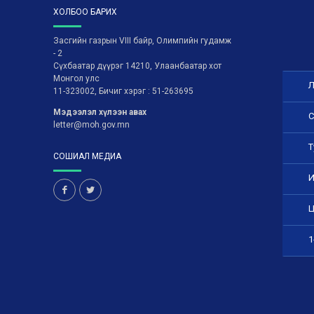
ХОЛБОО БАРИХ
Засгийн газрын VIII байр, Олимпийн гудамж
- 2
Сүхбаатар дүүрэг 14210, Улаанбаатар хот
Монгол улс
Л
11-323002, Бичиг хэрэг : 51-263695
Мэдээлэл хүлээн авах
С
letter@moh.gov.mn
Т
СОШИАЛ МЕДИА
И
Ц
1