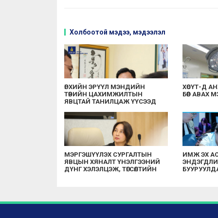
Холбоотой мэдээ, мэдээлэл
ӨРХИЙН ЭРҮҮЛ МЭНДИЙН
ХӨСҮТ-Д А
ТӨВИЙН ЦАХИМЖИЛТЫН
БӨӨР АВАХ
ЯВЦТАЙ ТАНИЛЦАЖ ҮҮСЭЭД
БУЙ АСУУДЛЫГ
ШИЙДВЭРЛЭХИЙГ ҮҮРЭГ
БОЛГОЛОО
МЭРГЭШҮҮЛЭХ СУРГАЛТЫН
ИМЖ ЭХ А
ЯВЦЫН ХЯНАЛТ ҮНЭЛГЭЭНИЙ
ЭНДЭГДЛИЙ
ДҮНГ ХЭЛЭЛЦЭЖ, ТӨГСӨЛТИЙН
БУУРУУЛД
ДАРААХ СУРГАЛТ ЭРХЛЭХ
ЗӨВШӨӨРЛИЙГ СУНГАХААР
ШИЙДВЭРЛЭЛЭЭ