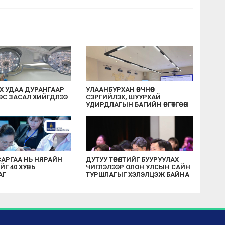
НХ УДАА ДУРАНГААР
УЛААНБУРХАН ӨВЧНӨӨС
 МЭС ЗАСАЛ ХИЙГДЛЭЭ
СЭРГИЙЛЭХ, ШУУРХАЙ
УДИРДЛАГЫН БАГИЙН ӨРГӨТГӨСӨН
ХУРАЛ БОЛЛОО
САРГАА НЬ НЯРАЙН
ДУТУУ ТӨРӨЛТИЙГ БУУРУУЛАХ
Г 40 ХУВЬ
ЧИГЛЭЛЭЭР ОЛОН УЛСЫН САЙН
АГ
ТУРШЛАГЫГ ХЭЛЭЛЦЭЖ БАЙНА