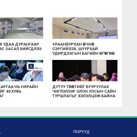
НХ УДАА ДУРАНГААР
УЛААНБУРХАН ӨВЧНӨӨС
 МЭС ЗАСАЛ ХИЙГДЛЭЭ
СЭРГИЙЛЭХ, ШУУРХАЙ
УДИРДЛАГЫН БАГИЙН ӨРГӨТГӨСӨН
ХУРАЛ БОЛЛОО
САРГАА НЬ НЯРАЙН
ДУТУУ ТӨРӨЛТИЙГ БУУРУУЛАХ
Г 40 ХУВЬ
ЧИГЛЭЛЭЭР ОЛОН УЛСЫН САЙН
АГ
ТУРШЛАГЫГ ХЭЛЭЛЦЭЖ БАЙНА
Д
ГАЗРУУД