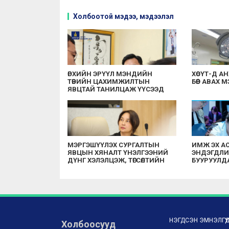
Холбоотой мэдээ, мэдээлэл
ӨРХИЙН ЭРҮҮЛ МЭНДИЙН
ХӨСҮТ-Д А
ТӨВИЙН ЦАХИМЖИЛТЫН
БӨӨР АВАХ
ЯВЦТАЙ ТАНИЛЦАЖ ҮҮСЭЭД
БУЙ АСУУДЛЫГ
ШИЙДВЭРЛЭХИЙГ ҮҮРЭГ
БОЛГОЛОО
МЭРГЭШҮҮЛЭХ СУРГАЛТЫН
ИМЖ ЭХ А
ЯВЦЫН ХЯНАЛТ ҮНЭЛГЭЭНИЙ
ЭНДЭГДЛИЙ
ДҮНГ ХЭЛЭЛЦЭЖ, ТӨГСӨЛТИЙН
БУУРУУЛД
ДАРААХ СУРГАЛТ ЭРХЛЭХ
ЗӨВШӨӨРЛИЙГ СУНГАХААР
ШИЙДВЭРЛЭЛЭЭ
НЭГДСЭН ЭМНЭЛГҮҮ
Холбоосууд