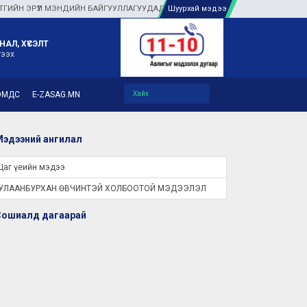
ЭРҮҮЛ МЭНДИЙН БАЙГУУЛЛАГУУДАД ТУЛГАМДАЖ БУЙ АСУУДЛЫГ ГАЗАР ДЭЭР 
Шуурхай мэдээ
НАЛ, ХҮСЭЛТ
гээх
ЭМДС
E-ZASAG.MN
эдээний ангилал
Цаг үеийн мэдээ
УЛААНБУРХАН ӨВЧИНТЭЙ ХОЛБООТОЙ МЭДЭЭЛЭЛ
Сошиалд дагаарай