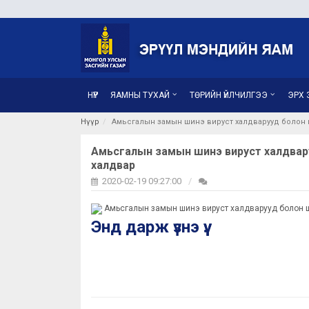
НҮҮР
ЯАМНЫ ТУХАЙ
ТӨРИЙН ҮЙЛЧИЛГЭЭ
ЭРХ З
Нүүр
Амьсгалын замын шинэ вируст халдварууд болон 
Амьсгалын замын шинэ вируст халдвар
халдвар
2020-02-19 09:27:00
Амьсгалын замын шинэ вируст халдварууд болон ш
Энд дарж үзнэ үү.