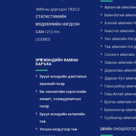
Архангай аймгий
ЭМЯ-ны дэргэдэх ТАЗСЗ
Баян-Өлгий аймги
СТАТИСТИКИЙН
Хэнтий аймгийн 
МЭДЭЭЛЛИЙН НЭГДСЭН
Хөвсгөл аймгийн
САН
-1212.mn
Увс аймгийн Нэг
LICEMED
Төв аймгийн Нэг
Сэлэнгэ аймгийн
ЭРҮҮЛ МЭНДИЙН ЯАМНЫ
Завхан аймгийн 
ХАРЪЯА
Дорноговь аймги
Эрүүл мэндийн даатгалын
Дархан-Уул аймг
ерөнхий газар
Говьсүмбэр аймг
Эм эмнэлгийн хэрэгслийн
Говь-Алтай аймги
хяналт, зохицуулалтын
Булган аймгийн Н
газар
Баянхонгор аймг
Эрүүл мэндийн хөгжлийн
Сүхбаатар аймгий
төв
БҮСИЙН ОНОШЛОГОО
Улсын нэгдүгээр төв