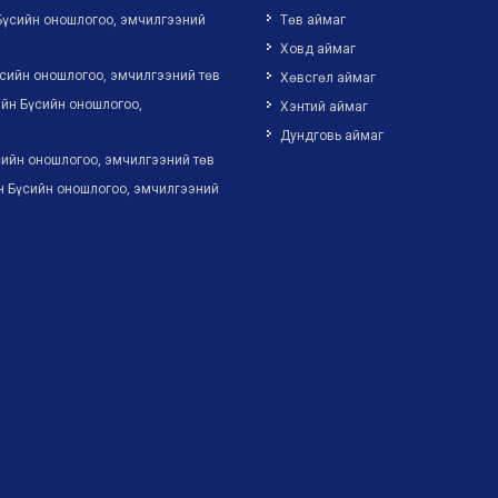
Бүсийн оношлогоо, эмчилгээний
Төв аймаг
Ховд аймаг
сийн оношлогоо, эмчилгээний төв
Хөвсгөл аймаг
йн Бүсийн оношлогоо,
Хэнтий аймаг
Дундговь аймаг
ийн оношлогоо, эмчилгээний төв
н Бүсийн оношлогоо, эмчилгээний