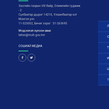
Засгийн газрын VIII байр, Олимпийн гудамж
- 2
Сүхбаатар дүүрэг 14210, Улаанбаатар хот
Монгол улс
11-323002, Бичиг хэрэг : 51-263695
Л
Мэдээлэл хүлээн авах
letter@moh.gov.mn
С
СОШИАЛ МЕДИА
Т
И
Ц
1