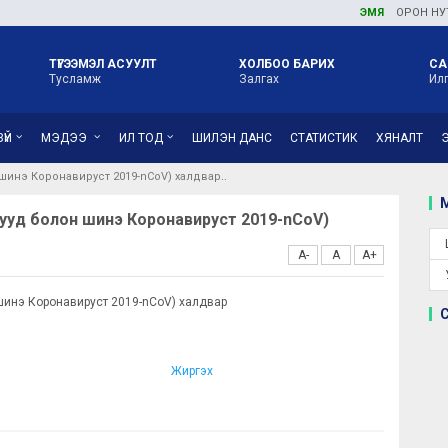
ЭМЯ
ОРОН НУТГИЙН 
ТҮГЭЭМЭЛ АСУУЛТ
ХОЛБОО БАРИХ
СА
Тусламж
Залгах
Ил
ҮЙ
МЭДЭЭ
ИЛ ТОД
ШИЛЭН ДАНС
СТАТИСТИК
ХЯНАЛТ
шинэ Коронавируст 2019-nCoV) халдвар
М
ууд болон шинэ Коронавируст 2019-nCoV)
A-
A
A+
инэ Коронавируст 2019-nCoV) халдвар
Жиргэх