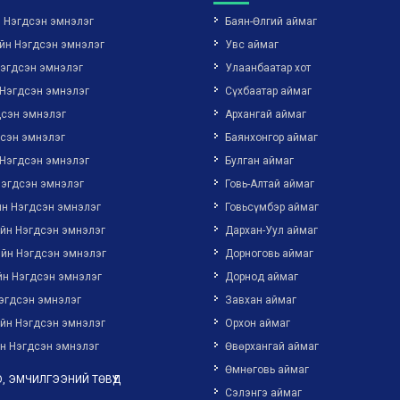
н Нэгдсэн эмнэлэг
Баян-Өлгий аймаг
йн Нэгдсэн эмнэлэг
Увс аймаг
Нэгдсэн эмнэлэг
Улаанбаатар хот
 Нэгдсэн эмнэлэг
Сүхбаатар аймаг
дсэн эмнэлэг
Архангай аймаг
дсэн эмнэлэг
Баянхонгор аймаг
 Нэгдсэн эмнэлэг
Булган аймаг
Нэгдсэн эмнэлэг
Говь-Алтай аймаг
йн Нэгдсэн эмнэлэг
Говьсүмбэр аймаг
ийн Нэгдсэн эмнэлэг
Дархан-Уул аймаг
ийн Нэгдсэн эмнэлэг
Дорноговь аймаг
йн Нэгдсэн эмнэлэг
Дорнод аймаг
эгдсэн эмнэлэг
Завхан аймаг
ийн Нэгдсэн эмнэлэг
Орхон аймаг
н Нэгдсэн эмнэлэг
Өвөрхангай аймаг
Өмнөговь аймаг
, ЭМЧИЛГЭЭНИЙ ТӨВҮҮД
Сэлэнгэ аймаг