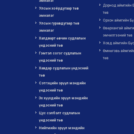
эмнэлэг
Дорнод аймгийн 
Улсын хоёрдугаар төв
төв
эмнэлэг
Орхон аймгийн Бү
Улсын гуравдугаар төв
Өвөрхангай аймги
эмнэлэг
эмчилгээний төв
Халдварт өвчин судлалын
Ховд аймгийн Бүс
үндэсний төв
Өмнөговь аймгий
Гэмтэл согог судлалын
төв
үндэсний төв
Хавдар судлалын үндэсний
төв
Сэтгэцийн эрүүл мэндийн
үндэсний төв
Эх хүүхдийн эрүүл мэндийн
үндэсний төв
Цус сэлбэлт судлалын
үндэсний төв
Нийгмийн эрүүл мэндийн