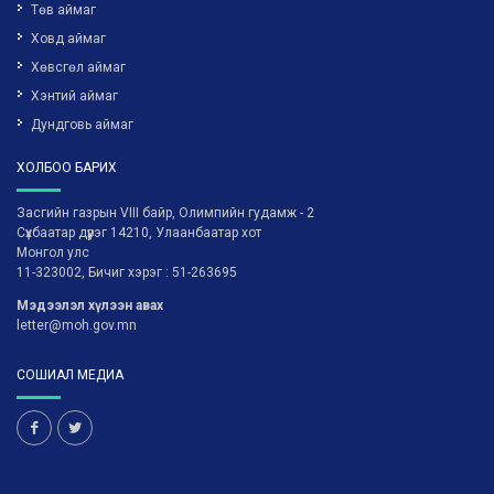
Төв аймаг
Ховд аймаг
Хөвсгөл аймаг
Хэнтий аймаг
Дундговь аймаг
ХОЛБОО БАРИХ
Засгийн газрын VIII байр, Олимпийн гудамж - 2
Сүхбаатар дүүрэг 14210, Улаанбаатар хот
Монгол улс
11-323002, Бичиг хэрэг : 51-263695
Мэдээлэл хүлээн авах
letter@moh.gov.mn
СОШИАЛ МЕДИА