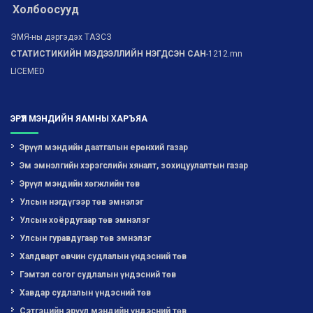
Холбоосууд
ЭМЯ-ны дэргэдэх ТАЗСЗ
СТАТИСТИКИЙН МЭДЭЭЛЛИЙН НЭГДСЭН САН
-1212.mn
LICEMED
ЭРҮҮЛ МЭНДИЙН ЯАМНЫ ХАРЪЯА
Эрүүл мэндийн даатгалын ерөнхий газар
Эм эмнэлгийн хэрэгслийн хяналт, зохицуулалтын газар
Эрүүл мэндийн хөгжлийн төв
Улсын нэгдүгээр төв эмнэлэг
Улсын хоёрдугаар төв эмнэлэг
Улсын гуравдугаар төв эмнэлэг
Халдварт өвчин судлалын үндэсний төв
Гэмтэл согог судлалын үндэсний төв
Хавдар судлалын үндэсний төв
Сэтгэцийн эрүүл мэндийн үндэсний төв