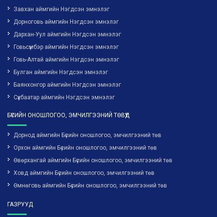
Завхан аймгийн Нэгдсэн эмнэлэг
Дорноговь аймгийн Нэгдсэн эмнэлэг
Дархан-Уул аймгийн Нэгдсэн эмнэлэг
Говьсүмбэр аймгийн Нэгдсэн эмнэлэг
Говь-Алтай аймгийн Нэгдсэн эмнэлэг
Булган аймгийн Нэгдсэн эмнэлэг
Баянхонгор аймгийн Нэгдсэн эмнэлэг
Сүхбаатар аймгийн Нэгдсэн эмнэлэг
БҮСИЙН ОНОШЛОГОО, ЭМЧИЛГЭЭНИЙ ТӨВҮҮД
Дорнод аймгийн Бүсийн оношлогоо, эмчилгээний төв
Орхон аймгийн Бүсийн оношлогоо, эмчилгээний төв
Өвөрхангай аймгийн Бүсийн оношлогоо, эмчилгээний төв
Ховд аймгийн Бүсийн оношлогоо, эмчилгээний төв
Өмнөговь аймгийн Бүсийн оношлогоо, эмчилгээний төв
ГАЗРУУД