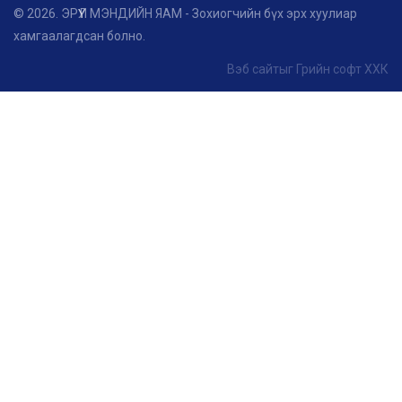
© 2026. ЭРҮҮЛ МЭНДИЙН ЯАМ - Зохиогчийн бүх эрх хуулиар
хамгаалагдсан болно.
Вэб сайт
ыг
Грийн софт ХХК