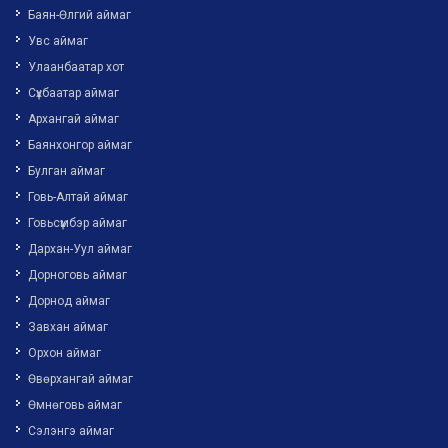
Баян-Өлгий аймаг
Увс аймаг
Улаанбаатар хот
Сүхбаатар аймаг
Архангай аймаг
Баянхонгор аймаг
Булган аймаг
Говь-Алтай аймаг
Говьсүмбэр аймаг
Дархан-Уул аймаг
Дорноговь аймаг
Дорнод аймаг
Завхан аймаг
Орхон аймаг
Өвөрхангай аймаг
Өмнөговь аймаг
Сэлэнгэ аймаг