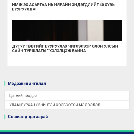
ИМЖ ЭХ АСАРГАА НЬ НЯРАЙН ЭНДЭГДЛИЙГ 40 ХУВЬ
БУУРУУЛДАГ
ДУТУУ ТӨРӨЛТИЙГ БУУРУУЛАХ ЧИГЛЭЛЭЭР ОЛОН УЛСЫН
САЙН ТУРШЛАГЫГ ХЭЛЭЛЦЭЖ БАЙНА
Мэдээний ангилал
Цаг үеийн мэдээ
УЛААНБУРХАН ӨВЧИНТЭЙ ХОЛБООТОЙ МЭДЭЭЛЭЛ
Сошиалд дагаарай