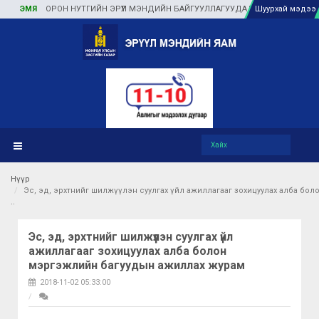
ЭМЯ
ОРОН НУТГИЙН ЭРҮҮЛ МЭНДИЙН БАЙГУУЛЛАГУУДАД ТУЛГАМДАЖ БУЙ АСУ
Шуурхай мэдээ
Нүүр
Эс, эд, эрхтнийг шилжүүлэн суулгах үйл ажиллагааг зохицуулах алба бо
Эс, эд, эрхтнийг шилжүүлэн суулгах үйл
ажиллагааг зохицуулах алба болон
мэргэжлийн багуудын ажиллах журам
2018-11-02 05:33:00