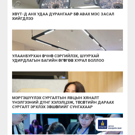
ХӨСҮТ-Д АНХ УДАА ДУРАНГААР БӨӨР АВАХ МЭС ЗАСАЛ
ХИЙГДЛЭЭ
УЛААНБУРХАН ӨВЧНӨӨС СЭРГИЙЛЭХ, ШУУРХАЙ
УДИРДЛАГЫН БАГИЙН ӨРГӨТГӨСӨН ХУРАЛ БОЛЛОО
МЭРГЭШҮҮЛЭХ СУРГАЛТЫН ЯВЦЫН ХЯНАЛТ
ҮНЭЛГЭЭНИЙ ДҮНГ ХЭЛЭЛЦЭЖ, ТӨГСӨЛТИЙН ДАРААХ
СУРГАЛТ ЭРХЛЭХ ЗӨВШӨӨРЛИЙГ СУНГАХААР
ШИЙДВЭРЛЭЛЭЭ