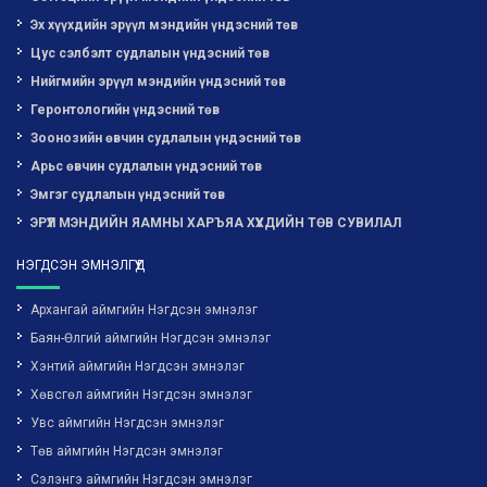
Эх хүүхдийн эрүүл мэндийн үндэсний төв
Цус сэлбэлт судлалын үндэсний төв
Нийгмийн эрүүл мэндийн үндэсний төв
Геронтологийн үндэсний төв
Зоонозийн өвчин судлалын үндэсний төв
Арьс өвчин судлалын үндэсний төв
Эмгэг судлалын үндэсний төв
ЭРҮҮЛ МЭНДИЙН ЯАМНЫ ХАРЪЯА ХҮҮХДИЙН ТӨВ СУВИЛАЛ
НЭГДСЭН ЭМНЭЛГҮҮД
Архангай аймгийн Нэгдсэн эмнэлэг
Баян-Өлгий аймгийн Нэгдсэн эмнэлэг
Хэнтий аймгийн Нэгдсэн эмнэлэг
Хөвсгөл аймгийн Нэгдсэн эмнэлэг
Увс аймгийн Нэгдсэн эмнэлэг
Төв аймгийн Нэгдсэн эмнэлэг
Сэлэнгэ аймгийн Нэгдсэн эмнэлэг