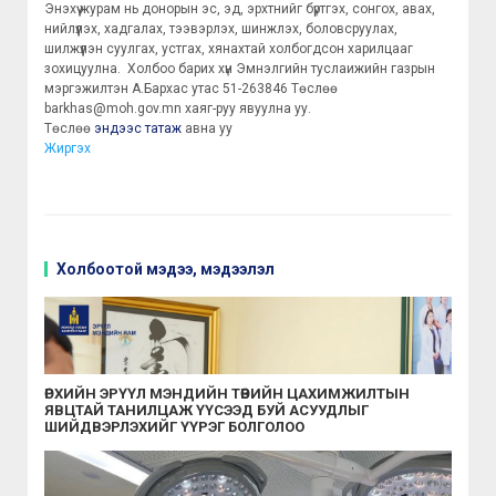
Энэхүү журам нь донорын эс, эд, эрхтнийг бүртгэх, сонгох, авах,
нийлүүлэх, хадгалах, тээвэрлэх, шинжлэх, боловсруулах,
шилжүүлэн суулгах, устгах, хянахтай холбогдсон харилцааг
зохицуулна. Холбоо барих хүн Эмнэлгийн туслаижийн газрын
мэргэжилтэн А.Бархас утас 51-263846 Төслөө
barkhas@moh.gov.mn хаяг-руу явуулна уу.
Төслөө
эндээс татаж
авна уу
Жиргэх
Холбоотой мэдээ, мэдээлэл
ӨРХИЙН ЭРҮҮЛ МЭНДИЙН ТӨВИЙН ЦАХИМЖИЛТЫН
ЯВЦТАЙ ТАНИЛЦАЖ ҮҮСЭЭД БУЙ АСУУДЛЫГ
ШИЙДВЭРЛЭХИЙГ ҮҮРЭГ БОЛГОЛОО