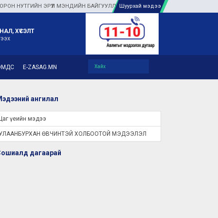
НУТГИЙН ЭРҮҮЛ МЭНДИЙН БАЙГУУЛЛАГУУДАД ТУЛГАМДАЖ БУЙ АСУУДЛЫГ ГАЗА
Шуурхай мэдээ
НАЛ, ХҮСЭЛТ
гээх
ЭМДС
E-ZASAG.MN
эдээний ангилал
Цаг үеийн мэдээ
УЛААНБУРХАН ӨВЧИНТЭЙ ХОЛБООТОЙ МЭДЭЭЛЭЛ
Сошиалд дагаарай