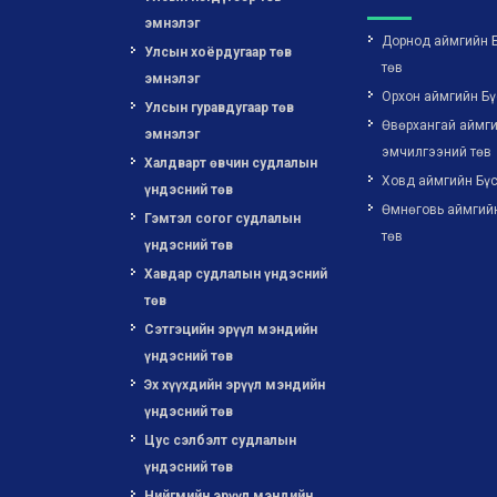
эмнэлэг
Дорнод аймгийн 
Улсын хоёрдугаар төв
төв
эмнэлэг
Орхон аймгийн Бү
Улсын гуравдугаар төв
Өвөрхангай аймги
эмнэлэг
эмчилгээний төв
Халдварт өвчин судлалын
Ховд аймгийн Бүс
үндэсний төв
Өмнөговь аймгий
Гэмтэл согог судлалын
төв
үндэсний төв
Хавдар судлалын үндэсний
төв
Сэтгэцийн эрүүл мэндийн
үндэсний төв
Эх хүүхдийн эрүүл мэндийн
үндэсний төв
Цус сэлбэлт судлалын
үндэсний төв
Нийгмийн эрүүл мэндийн