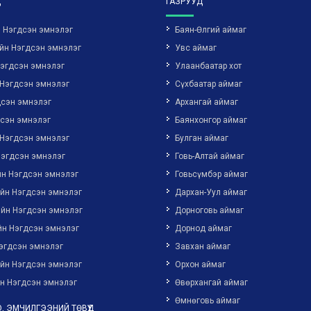
Д
ГАЗРУУД
н Нэгдсэн эмнэлэг
Баян-Өлгий аймаг
йн Нэгдсэн эмнэлэг
Увс аймаг
Нэгдсэн эмнэлэг
Улаанбаатар хот
 Нэгдсэн эмнэлэг
Сүхбаатар аймаг
дсэн эмнэлэг
Архангай аймаг
дсэн эмнэлэг
Баянхонгор аймаг
 Нэгдсэн эмнэлэг
Булган аймаг
Нэгдсэн эмнэлэг
Говь-Алтай аймаг
йн Нэгдсэн эмнэлэг
Говьсүмбэр аймаг
ийн Нэгдсэн эмнэлэг
Дархан-Уул аймаг
ийн Нэгдсэн эмнэлэг
Дорноговь аймаг
йн Нэгдсэн эмнэлэг
Дорнод аймаг
эгдсэн эмнэлэг
Завхан аймаг
ийн Нэгдсэн эмнэлэг
Орхон аймаг
н Нэгдсэн эмнэлэг
Өвөрхангай аймаг
Өмнөговь аймаг
, ЭМЧИЛГЭЭНИЙ ТӨВҮҮД