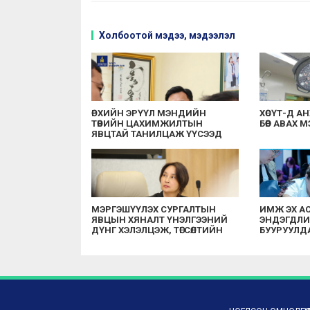
Холбоотой мэдээ, мэдээлэл
ӨРХИЙН ЭРҮҮЛ МЭНДИЙН
ХӨСҮТ-Д А
ТӨВИЙН ЦАХИМЖИЛТЫН
БӨӨР АВАХ
ЯВЦТАЙ ТАНИЛЦАЖ ҮҮСЭЭД
БУЙ АСУУДЛЫГ
ШИЙДВЭРЛЭХИЙГ ҮҮРЭГ
БОЛГОЛОО
МЭРГЭШҮҮЛЭХ СУРГАЛТЫН
ИМЖ ЭХ А
ЯВЦЫН ХЯНАЛТ ҮНЭЛГЭЭНИЙ
ЭНДЭГДЛИЙ
ДҮНГ ХЭЛЭЛЦЭЖ, ТӨГСӨЛТИЙН
БУУРУУЛД
ДАРААХ СУРГАЛТ ЭРХЛЭХ
ЗӨВШӨӨРЛИЙГ СУНГАХААР
ШИЙДВЭРЛЭЛЭЭ