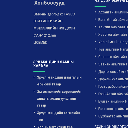
НЭГДСЭН ЭМНЭЛГҮҮ
Холбоосууд
Архангай аймгий
ЭМЯ-ны дэргэдэх ТАЗСЗ
Баян-Өлгий аймги
СТАТИСТИКИЙН
Хэнтий аймгийн 
МЭДЭЭЛЛИЙН НЭГДСЭН
Хөвсгөл аймгийн
САН
-1212.mn
Увс аймгийн Нэг
LICEMED
Төв аймгийн Нэг
Сэлэнгэ аймгийн
ЭРҮҮЛ МЭНДИЙН ЯАМНЫ
Завхан аймгийн 
ХАРЪЯА
Дорноговь аймги
Эрүүл мэндийн даатгалын
Дархан-Уул аймг
ерөнхий газар
Говьсүмбэр аймг
Эм эмнэлгийн хэрэгслийн
Говь-Алтай аймги
хяналт, зохицуулалтын
Булган аймгийн Н
газар
Баянхонгор аймг
Эрүүл мэндийн хөгжлийн
Сүхбаатар аймгий
төв
БҮСИЙН ОНОШЛОГОО
Улсын нэгдүгээр төв