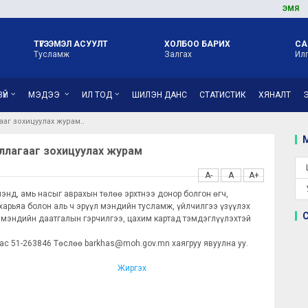
ЭМЯ
ОРОН 
ТҮГЭЭМЭЛ АСУУЛТ
ХОЛБОО БАРИХ
СА
Тусламж
Залгах
Ил
ҮЙ
МЭДЭЭ
ИЛ ТОД
ШИЛЭН ДАНС
СТАТИСТИК
ХЯНАЛТ
аг зохицуулах журам
М
жиллагааг зохицуулах журам
A-
A
A+
энд, амь насыг аврахын төлөө эрхтнээ донор болгон өгч,
арьяа болон аль ч эрүүл мэндийн тусламж, үйлчилгээ үзүүлэх
л мэндийн даатгалын гэрчилгээ, цахим картад тэмдэглүүлэхтэй
ас 51-263846 Төслөө barkhas@moh.gov.mn хаягруу явуулна уу.
Жиргэх