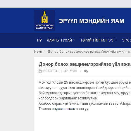
НҮҮР
ЯАМНЫ ТУХАЙ
ТӨРИЙН ҮЙЛЧИЛГЭЭ
ЭРХ З
Нүүр
Донор болох зөвшөөрлөө илэрхийлэх үйл ажиллага
Донор болох зөвшөөрлөө илэрхийлэх үйл а
2018-10-11 10:15:00
Монгол Улсын 25 насанд хүрсэн иргэн бусдын эрүүл м
шилжүүлэн суулгахыг зөвшөөрсөн шийдвэрээ өөрийн х
байгууллагад гарын үсгээр баталгаажуулан өгч, эрүү
холбогдсон харилцааг зохицуулна.
Холбоо барих хүн Эмнэлгийн тусламжын газар А.Барх
Төслөө
эндээс татаж
авна уу.