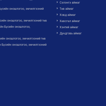
Сэлэнгэ аймаг
Бүсийн оношлогоо, эмчилгээний
Төв аймаг
Ховд аймаг
сийн оношлогоо, эмчилгээний төв
Хөвсгөл аймаг
йн Бүсийн оношлогоо,
Хэнтий аймаг
Дундговь аймаг
ийн оношлогоо, эмчилгээний төв
н Бүсийн оношлогоо, эмчилгээний