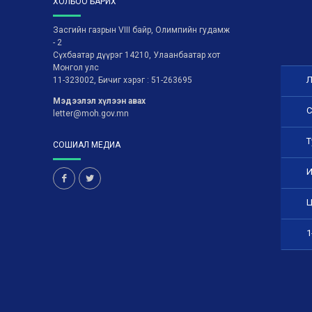
ХОЛБОО БАРИХ
Засгийн газрын VIII байр, Олимпийн гудамж
- 2
Сүхбаатар дүүрэг 14210, Улаанбаатар хот
Монгол улс
Л
11-323002, Бичиг хэрэг : 51-263695
Мэдээлэл хүлээн авах
С
letter@moh.gov.mn
Т
СОШИАЛ МЕДИА
И
Ц
1