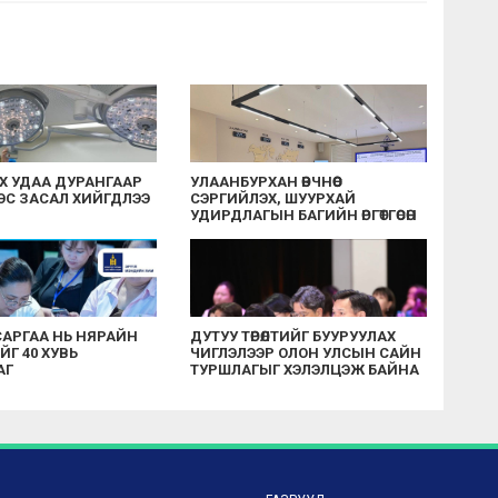
НХ УДАА ДУРАНГААР
УЛААНБУРХАН ӨВЧНӨӨС
 МЭС ЗАСАЛ ХИЙГДЛЭЭ
СЭРГИЙЛЭХ, ШУУРХАЙ
УДИРДЛАГЫН БАГИЙН ӨРГӨТГӨСӨН
ХУРАЛ БОЛЛОО
САРГАА НЬ НЯРАЙН
ДУТУУ ТӨРӨЛТИЙГ БУУРУУЛАХ
Г 40 ХУВЬ
ЧИГЛЭЛЭЭР ОЛОН УЛСЫН САЙН
АГ
ТУРШЛАГЫГ ХЭЛЭЛЦЭЖ БАЙНА