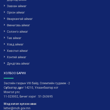
Завхан аймаг
Орхон аймаг
Өвөрхангай аймаг
Өмнөговь аймаг
Сэлэнгэ аймаг
Төв аймаг
Ховд аймаг
Хөвсгөл аймаг
Хэнтий аймаг
Дундговь аймаг
ХОЛБОО БАРИХ
Засгийн газрын VIII байр, Олимпийн гудамж - 2
Сүхбаатар дүүрэг 14210, Улаанбаатар хот
Монгол улс
11-323002, Бичиг хэрэг : 51-263695
Мэдээлэл хүлээн авах
letter@moh.gov.mn