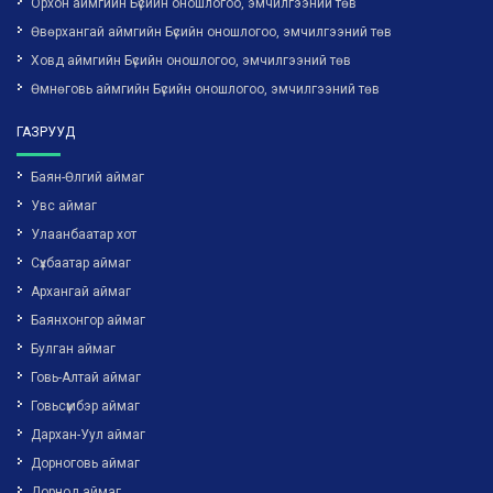
Орхон аймгийн Бүсийн оношлогоо, эмчилгээний төв
Өвөрхангай аймгийн Бүсийн оношлогоо, эмчилгээний төв
Ховд аймгийн Бүсийн оношлогоо, эмчилгээний төв
Өмнөговь аймгийн Бүсийн оношлогоо, эмчилгээний төв
ГАЗРУУД
Баян-Өлгий аймаг
Увс аймаг
Улаанбаатар хот
Сүхбаатар аймаг
Архангай аймаг
Баянхонгор аймаг
Булган аймаг
Говь-Алтай аймаг
Говьсүмбэр аймаг
Дархан-Уул аймаг
Дорноговь аймаг
Дорнод аймаг