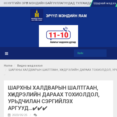
НУТГИЙН ЭРҮҮЛ МЭНДИЙН БАЙГУУЛЛАГУУДАД ТУЛГАМДАЖ БУЙ АСУУДЛЫГ ГАЗ
Шуурхай мэдээ
Home
Видео мэдээлэл
ШАРХНЫ ХАЛДВАРЫН ШАЛТГААН, ХҮНДРЭЛИЙН ДАРААХ ТОХИОЛДОЛ, УРЬД
ШАРХНЫ ХАЛДВАРЫН ШАЛТГААН,
ХҮНДРЭЛИЙН ДАРААХ ТОХИОЛДОЛ,
УРЬДЧИЛАН СЭРГИЙЛЭХ
АРГУУД...✔️✔️✔️
2023/05/25