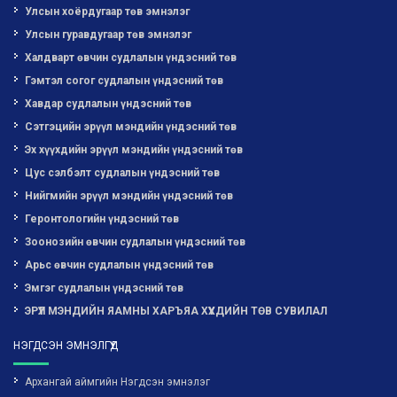
Улсын хоёрдугаар төв эмнэлэг
Улсын гуравдугаар төв эмнэлэг
Халдварт өвчин судлалын үндэсний төв
Гэмтэл согог судлалын үндэсний төв
Хавдар судлалын үндэсний төв
Сэтгэцийн эрүүл мэндийн үндэсний төв
Эх хүүхдийн эрүүл мэндийн үндэсний төв
Цус сэлбэлт судлалын үндэсний төв
Нийгмийн эрүүл мэндийн үндэсний төв
Геронтологийн үндэсний төв
Зоонозийн өвчин судлалын үндэсний төв
Арьс өвчин судлалын үндэсний төв
Эмгэг судлалын үндэсний төв
ЭРҮҮЛ МЭНДИЙН ЯАМНЫ ХАРЪЯА ХҮҮХДИЙН ТӨВ СУВИЛАЛ
НЭГДСЭН ЭМНЭЛГҮҮД
Архангай аймгийн Нэгдсэн эмнэлэг