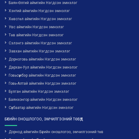
Баян-Өлгий аймгийн Нэгдсэн эмнэлэг
Хэнтий аймгийн Нэгдсэн эмнэлэг
Хөвсгөл аймгийн Нэгдсэн эмнэлэг
Увс аймгийн Нэгдсэн эмнэлэг
Төв аймгийн Нэгдсэн эмнэлэг
Сэлэнгэ аймгийн Нэгдсэн эмнэлэг
Завхан аймгийн Нэгдсэн эмнэлэг
Дорноговь аймгийн Нэгдсэн эмнэлэг
Дархан-Уул аймгийн Нэгдсэн эмнэлэг
Говьсүмбэр аймгийн Нэгдсэн эмнэлэг
Говь-Алтай аймгийн Нэгдсэн эмнэлэг
Булган аймгийн Нэгдсэн эмнэлэг
Баянхонгор аймгийн Нэгдсэн эмнэлэг
Сүхбаатар аймгийн Нэгдсэн эмнэлэг
БҮСИЙН ОНОШЛОГОО, ЭМЧИЛГЭЭНИЙ ТӨВҮҮД
Дорнод аймгийн Бүсийн оношлогоо, эмчилгээний төв