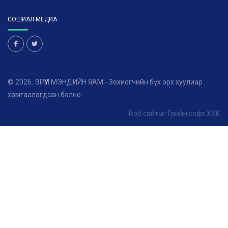
СОШИАЛ МЕДИА
© 2026. ЭРҮҮЛ МЭНДИЙН ЯАМ - Зохиогчийн бүх эрх хуулиар
хамгаалагдсан болно.
Вэб сайт
ыг
Грийн софт ХХК