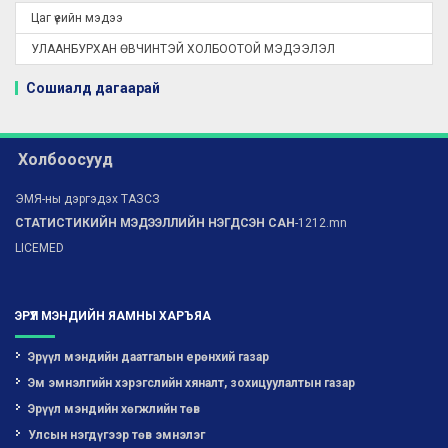
Цаг үеийн мэдээ
УЛААНБУРХАН ӨВЧИНТЭЙ ХОЛБООТОЙ МЭДЭЭЛЭЛ
Сошиалд дагаарай
Холбоосууд
ЭМЯ-ны дэргэдэх ТАЗСЗ
СТАТИСТИКИЙН МЭДЭЭЛЛИЙН НЭГДСЭН САН
-1212.mn
LICEMED
ЭРҮҮЛ МЭНДИЙН ЯАМНЫ ХАРЪЯА
Эрүүл мэндийн даатгалын ерөнхий газар
Эм эмнэлгийн хэрэгслийн хяналт, зохицуулалтын газар
Эрүүл мэндийн хөгжлийн төв
Улсын нэгдүгээр төв эмнэлэг