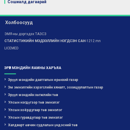
Сошиалд дагаарай
Холбоосууд
ЭМЯ-ны дэргэдэх ТАЗСЗ
СТАТИСТИКИЙН МЭДЭЭЛЛИЙН НЭГДСЭН САН
-1212.mn
LICEMED
ЭРҮҮЛ МЭНДИЙН ЯАМНЫ ХАРЪЯА
Эрүүл мэндийн даатгалын ерөнхий газар
Эм эмнэлгийн хэрэгслийн хяналт, зохицуулалтын газар
Эрүүл мэндийн хөгжлийн төв
Улсын нэгдүгээр төв эмнэлэг
Улсын хоёрдугаар төв эмнэлэг
Улсын гуравдугаар төв эмнэлэг
Халдварт өвчин судлалын үндэсний төв