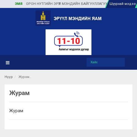
ЭМЯ
ОРОН НУТГИЙН ЭРҮҮЛ МЭНДИЙН БАЙГУУЛЛАГУУДАД ТУЛГАМДАЖ БУ
Шуурхай мэдээ
Нүүр
Журам
Журам
Журам