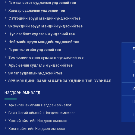
Гэмтэл согог судлалын үндэсний төв
Хавдар судлалын үндэсний төв
Сэтгэцийн эрүүл мэндийн үндэсний төв
Эх хүүхдийн эрүүл мэндийн үндэсний төв
Цус сэлбэлт судлалын үндэсний төв
Нийгмийн эрүүл мэндийн үндэсний төв
Л
Геронтологийн үндэсний төв
Зоонозийн өвчин судлалын үндэсний төв
С
Арьс өвчин судлалын үндэсний төв
Эмгэг судлалын үндэсний төв
Т
ЭРҮҮЛ МЭНДИЙН ЯАМНЫ ХАРЪЯА ХҮҮХДИЙН ТӨВ СУВИЛАЛ
И
НЭГДСЭН ЭМНЭЛГҮҮД
Ц
Архангай аймгийн Нэгдсэн эмнэлэг
Баян-Өлгий аймгийн Нэгдсэн эмнэлэг
1
Хэнтий аймгийн Нэгдсэн эмнэлэг
Хөвсгөл аймгийн Нэгдсэн эмнэлэг