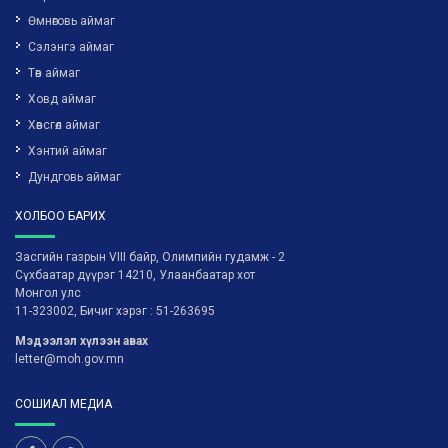
Өмнөговь аймаг
Сэлэнгэ аймаг
Төв аймаг
Ховд аймаг
Хөвсгөл аймаг
Хэнтий аймаг
Дундговь аймаг
ХОЛБОО БАРИХ
Засгийн газрын VIII байр, Олимпийн гудамж - 2
Сүхбаатар дүүрэг 14210, Улаанбаатар хот
Монгол улс
11-323002, Бичиг хэрэг : 51-263695
Мэдээлэл хүлээн авах
letter@moh.gov.mn
СОШИАЛ МЕДИА