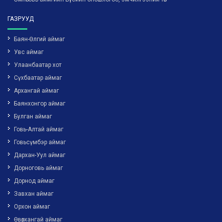
ГАЗРУУД
Баян-Өлгий аймаг
Увс аймаг
Улаанбаатар хот
Сүхбаатар аймаг
Архангай аймаг
Баянхонгор аймаг
Булган аймаг
Говь-Алтай аймаг
Говьсүмбэр аймаг
Дархан-Уул аймаг
Дорноговь аймаг
Дорнод аймаг
Завхан аймаг
Орхон аймаг
Өвөрхангай аймаг