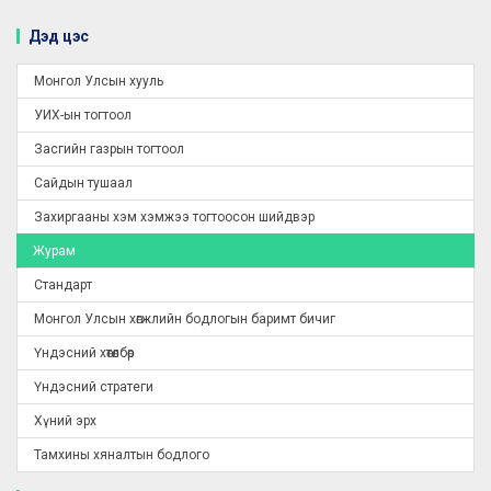
Дэд цэс
Монгол Улсын хууль
УИХ-ын тогтоол
Засгийн газрын тогтоол
Сайдын тушаал
Захиргааны хэм хэмжээ тогтоосон шийдвэр
Журам
Стандарт
Монгол Улсын хөгжлийн бодлогын баримт бичиг
Үндэсний хөтөлбөр
Үндэсний стратеги
Хүний эрх
Тамхины хяналтын бодлого